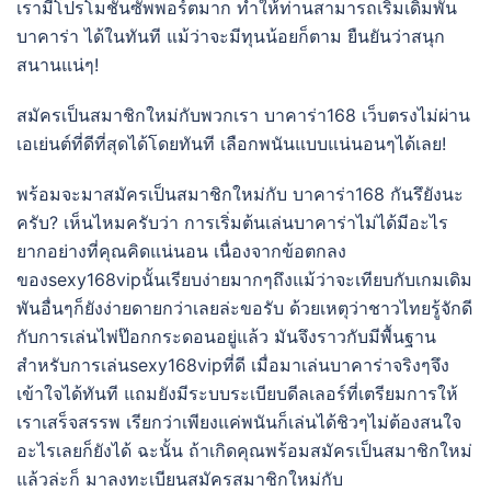
เรามีโปรโมชั่นซัพพอร์ตมาก ทำให้ท่านสามารถเริ่มเดิมพัน
บาคาร่า ได้ในทันที แม้ว่าจะมีทุนน้อยก็ตาม ยืนยันว่าสนุก
สนานแน่ๆ!
สมัครเป็นสมาชิกใหม่กับพวกเรา บาคาร่า168 เว็บตรงไม่ผ่าน
เอเย่นต์ที่ดีที่สุดได้โดยทันที เลือกพนันแบบแน่นอนๆได้เลย!
พร้อมจะมาสมัครเป็นสมาชิกใหม่กับ บาคาร่า168 กันรึยังนะ
ครับ? เห็นไหมครับว่า การเริ่มต้นเล่นบาคาร่าไม่ได้มีอะไร
ยากอย่างที่คุณคิดแน่นอน เนื่องจากข้อตกลง
ของsexy168vipนั้นเรียบง่ายมากๆถึงแม้ว่าจะเทียบกับเกมเดิม
พันอื่นๆก็ยังง่ายดายกว่าเลยล่ะขอรับ ด้วยเหตุว่าชาวไทยรู้จักดี
กับการเล่นไพ่ป๊อกกระดอนอยู่แล้ว มันจึงราวกับมีพื้นฐาน
สำหรับการเล่นsexy168vipที่ดี เมื่อมาเล่นบาคาร่าจริงๆจึง
เข้าใจได้ทันที แถมยังมีระบบระเบียบดีลเลอร์ที่เตรียมการให้
เราเสร็จสรรพ เรียกว่าเพียงแค่พนันก็เล่นได้ชิวๆไม่ต้องสนใจ
อะไรเลยก็ยังได้ ฉะนั้น ถ้าเกิดคุณพร้อมสมัครเป็นสมาชิกใหม่
แล้วล่ะก็ มาลงทะเบียนสมัครสมาชิกใหม่กับ