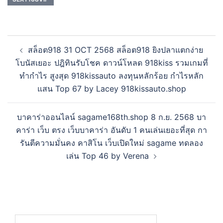
Post
สล็อต918 31 OCT 2568 สล็อต918 ยิงปลาแตกง่าย
navigation
โบนัสเยอะ ปฎิทินรับโชค ดาวน์โหลด 918kiss รวมเกมที่
ทำกำไร สูงสุด 918kissauto ลงทุนหลักร้อย กำไรหลัก
แสน Top 67 by Lacey 918kissauto.shop
บาคาร่าออนไลน์ sagame168th.shop 8 ก.ย. 2568 บา
คาร่า เว็บ ตรง เว็บบาคาร่า อันดับ 1 คนเล่นเยอะที่สุด กา
รันตีความมั่นคง คาสิโน เว็บเปิดใหม่ sagame ทดลอง
เล่น Top 46 by Verena
ค้นหา