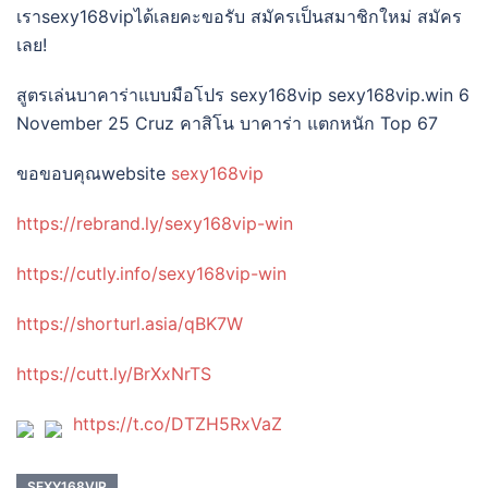
เราsexy168vipได้เลยคะขอรับ สมัครเป็นสมาชิกใหม่ สมัคร
เลย!
สูตรเล่นบาคาร่าแบบมือโปร sexy168vip sexy168vip.win 6
November 25 Cruz คาสิโน บาคาร่า แตกหนัก Top 67
ขอขอบคุณwebsite
sexy168vip
https://rebrand.ly/sexy168vip-win
https://cutly.info/sexy168vip-win
https://shorturl.asia/qBK7W
https://cutt.ly/BrXxNrTS
https://t.co/DTZH5RxVaZ
SEXY168VIP