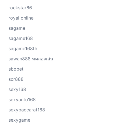
rockstar66
royal online
sagame
sagame168
sagame168th
sawan888 ทดลองเล่น
sbobet
scr888
sexy168
sexyauto168
sexybaccarat168
sexygame