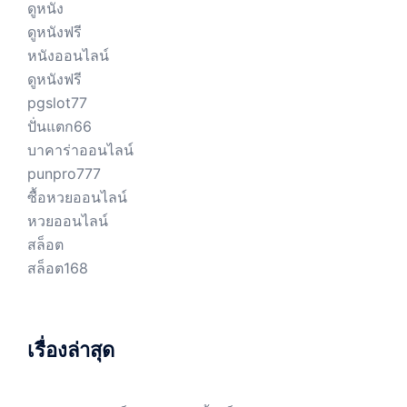
ดูหนัง
ดูหนังฟรี
หนังออนไลน์
ดูหนังฟรี
pgslot77
ปั่นแตก66
บาคาร่าออนไลน์
punpro777
ซื้อหวยออนไลน์
หวยออนไลน์
สล็อต
สล็อต168
เรื่องล่าสุด