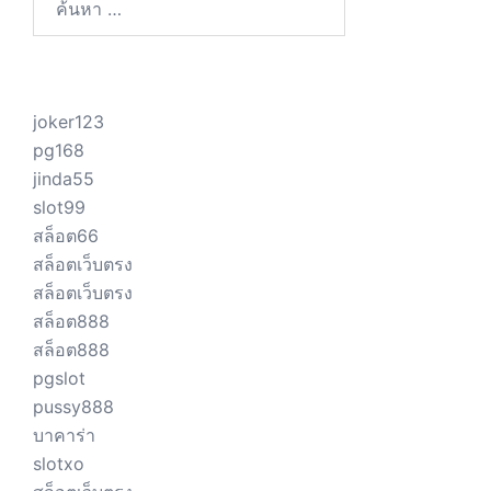
สำหรับ:
joker123
pg168
jinda55
slot99
สล็อต66
สล็อตเว็บตรง
สล็อตเว็บตรง
สล็อต888
สล็อต888
pgslot
pussy888
บาคาร่า
slotxo