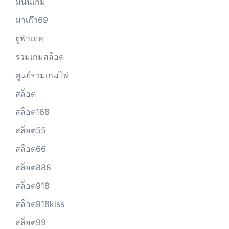
มันนี่เกม
มาเก๊า69
ยูฟ่าเบท
รวมเกมสล็อต
ศูนย์รวมเกมไพ่
สล็อต
สล็อต168
สล็อต55
สล็อต66
สล็อต888
สล็อต918
สล็อต918kiss
สล็อต99