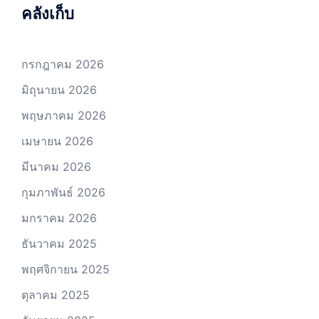
คลังเก็บ
กรกฎาคม 2026
มิถุนายน 2026
พฤษภาคม 2026
เมษายน 2026
มีนาคม 2026
กุมภาพันธ์ 2026
มกราคม 2026
ธันวาคม 2025
พฤศจิกายน 2025
ตุลาคม 2025