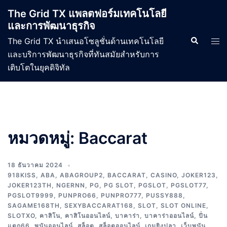
Skip
The Grid TX แพลตฟอร์มเทคโนโลยี
to
และการพัฒนาธุรกิจ
content
Search
Tog
The Grid TX นำเสนอโซลูชั่นด้านเทคโนโลยี
men
และบริการพัฒนาธุรกิจที่ทันสมัยสำหรับการ
เติบโตในยุคดิจิทัล
หมวดหมู่:
Baccarat
18 ธันวาคม 2024
918KISS
,
ABA
,
ABAGROUP2
,
BACCARAT
,
CASINO
,
JOKER123
,
JOKER123TH
,
NGERNN
,
PG
,
PG SLOT
,
PGSLOT
,
PGSLOT77
,
PGSLOT9999
,
PUNPRO66
,
PUNPRO777
,
PUSSY888
,
SAGAME168TH
,
SEXYBACCARAT168
,
SLOT
,
SLOT ONLINE
,
SLOTXO
,
คาสิโน
,
คาสิโนออนไลน์
,
บาคาร่า
,
บาคาร่าออนไลน์
,
ปั่น
แตก66
,
พนันออนไลน์
,
สล็อต
,
สล็อตออนไลน์
,
เกมยิงปลา
,
เว็บพนัน
,