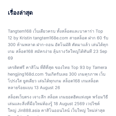
เรื่องล่าสุด
Tangtem168 เว็บเดียวครบ ทั้งสล็อตและบาคาร่า Top
12 by Kristin tangtem168e.com สายสล็อต ฝาก 60 รับ
300 ห้ามพลาด ฝาก-ถอน อัตโนมัติ คัดมาแล้ว เล่นได้ทุก
เกม สล็อต168 สมัครง่าย ลุ้นรางวัลใหญ่ได้ทันที 23 Sep
69
เครดิตฟรี คาสิโน ที่ดีที่สุด ของไทย Top 93 by Tamera
hengjing168d.com วันเกิดรับเลย 300 เกมคุรภาพ เว็บ
โปร่งใส ยูสเดียว เล่นได้ทุกเกม สล็อต168 เกมสล็อต
หลายร้อยแบบ 13 August 26
สล็อตเว็บตรง เจาะลึก สล็อต เกมยอดฮิตแห่งยุค พร้อมวิธี
เล่นและสิ่งที่มือใหม่ต้องรู้ 18 August 2569 เวปไซต์
ใหญ่ Jin888.asia คาสิโนออนไลน์ เว็บใหญ่ ใหม่ล่าสุด