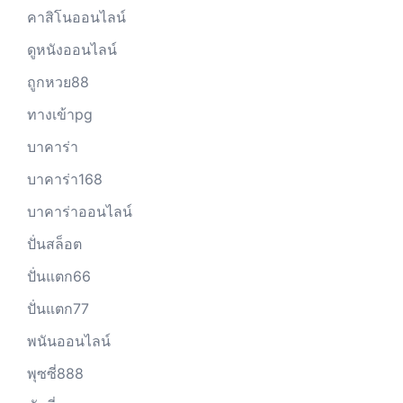
คาสิโนออนไลน์
ดูหนังออนไลน์
ถูกหวย88
ทางเข้าpg
บาคาร่า
บาคาร่า168
บาคาร่าออนไลน์
ปั่นสล็อต
ปั่นแตก66
ปั่นแตก77
พนันออนไลน์
พุซซี่888