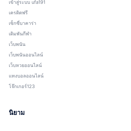
เข้าสู่ระบบ ufa191
เครดิตฟรี
เซ็กซี่บาคาร่า
เดิมพันกีฬา
เว็บพนัน
เว็บพนันออนไลน์
เว็บหวยออนไลน์
แทงบอลออนไลน์
โจ๊กเกอร์123
นิยาม