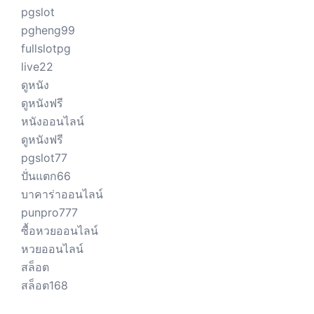
pgslot
pgheng99
fullslotpg
live22
ดูหนัง
ดูหนังฟรี
หนังออนไลน์
ดูหนังฟรี
pgslot77
ปั่นแตก66
บาคาร่าออนไลน์
punpro777
ซื้อหวยออนไลน์
หวยออนไลน์
สล็อต
สล็อต168