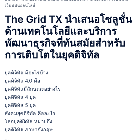
เว็บพนันออนไลน์
The Grid TX นำเสนอโซลูชั่น
ด้านเทคโนโลยีและบริการ
พัฒนาธุรกิจที่ทันสมัยสำหรับ
การเติบโตในยุคดิจิทัล
ยุคดิจิทัล มีอะไรบ้าง
ยุคดิจิทัล 4.0 คือ
ยุคดิจิทัลมีลักษณะอย่างไร
ยุคดิจิทัล 4 ยุค
ยุคดิจิทัล 5 ยุค
สังคมยุคดิจิทัล คืออะไร
โลกยุคดิจิทัล หมายถึง
ยุคดิจิทัล ภาษาอังกฤษ
…