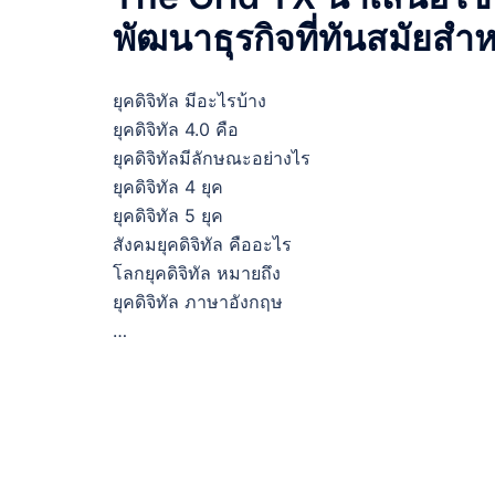
พัฒนาธุรกิจที่ทันสมัยสำห
ยุคดิจิทัล มีอะไรบ้าง
ยุคดิจิทัล 4.0 คือ
ยุคดิจิทัลมีลักษณะอย่างไร
ยุคดิจิทัล 4 ยุค
ยุคดิจิทัล 5 ยุค
สังคมยุคดิจิทัล คืออะไร
โลกยุคดิจิทัล หมายถึง
ยุคดิจิทัล ภาษาอังกฤษ
…