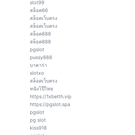
slot99
สล็อต66
สล็อตเว็บตรง
สล็อตเว็บตรง
สล็อต888
สล็อต888
pgslot
pussy888
บาคาร่า
slotxo
สล็อตเว็บตรง
หนังโป๊ไทย
https://1xbetth.vip
https://pgslot.spa
pgslot
pg slot
kiss918