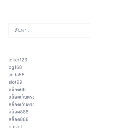
ค้นหา
สำหรับ:
joker123
pg168
jinda55
slot99
สล็อต66
สล็อตเว็บตรง
สล็อตเว็บตรง
สล็อต888
สล็อต888
pgslot