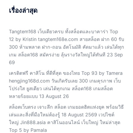
เรื่องล่าสุด
Tangtem168 เว็บเดียวครบ ทั้งสล็อตและบาคาร่า Top
12 by Kristin tangtem168e.com สายสล็อต ฝาก 60 รับ
300 ห้ามพลาด ฝาก-ถอน อัตโนมัติ คัดมาแล้ว เล่นได้ทุก
เกม สล็อต168 สมัครง่าย ลุ้นรางวัลใหญ่ได้ทันที 23 Sep
69
เครดิตฟรี คาสิโน ที่ดีที่สุด ของไทย Top 93 by Tamera
hengjing168d.com วันเกิดรับเลย 300 เกมคุรภาพ เว็บ
โปร่งใส ยูสเดียว เล่นได้ทุกเกม สล็อต168 เกมสล็อต
หลายร้อยแบบ 13 August 26
สล็อตเว็บตรง เจาะลึก สล็อต เกมยอดฮิตแห่งยุค พร้อมวิธี
เล่นและสิ่งที่มือใหม่ต้องรู้ 18 August 2569 เวปไซต์
ใหญ่ Jin888.asia คาสิโนออนไลน์ เว็บใหญ่ ใหม่ล่าสุด
Top 5 by Pamala