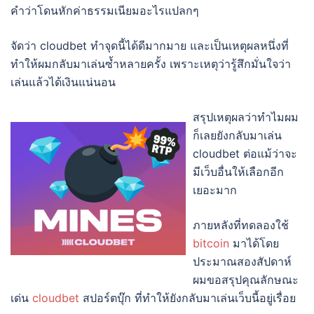
คำว่าโดนหักค่าธรรมเนียมอะไรแปลกๆ
จัดว่า cloudbet ทำจุดนี้ได้ดีมากมาย และเป็นเหตุผลหนึ่งที่
ทำให้ผมกลับมาเล่นซ้ำหลายครั้ง เพราะเหตุว่ารู้สึกมั่นใจว่า
เล่นแล้วได้เงินแน่นอน
สรุปเหตุผลว่าทำไมผม
ก็เลยยังกลับมาเล่น
cloudbet ต่อแม้ว่าจะ
มีเว็บอื่นให้เลือกอีก
เยอะมาก
ภายหลังที่ทดลองใช้
bitcoin
มาได้โดย
ประมาณสองสัปดาห์
ผมขอสรุปคุณลักษณะ
เด่น
cloudbet
สปอร์ตบุ๊ก ที่ทำให้ยังกลับมาเล่นเว็บนี้อยู่เรื่อย