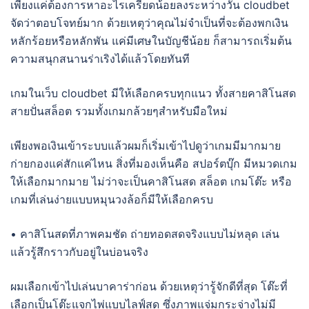
เพียงแค่ต้องการหาอะไรเครียดน้อยลงระหว่างวัน cloudbet
จัดว่าตอบโจทย์มาก ด้วยเหตุว่าคุณไม่จำเป็นที่จะต้องพกเงิน
หลักร้อยหรือหลักพัน แค่มีเศษในบัญชีน้อย ก็สามารถเริ่มต้น
ความสนุกสนานร่าเริงได้แล้วโดยทันที
เกมในเว็บ cloudbet มีให้เลือกครบทุกแนว ทั้งสายคาสิโนสด
สายปั่นสล็อต รวมทั้งเกมกล้วยๆสำหรับมือใหม่
เพียงพอเงินเข้าระบบแล้วผมก็เริ่มเข้าไปดูว่าเกมมีมากมาย
ก่ายกองแค่สักแค่ไหน สิ่งที่มองเห็นคือ สปอร์ตบุ๊ก มีหมวดเกม
ให้เลือกมากมาย ไม่ว่าจะเป็นคาสิโนสด สล็อต เกมโต๊ะ หรือ
เกมที่เล่นง่ายแบบหมุนวงล้อก็มีให้เลือกครบ
• คาสิโนสดที่ภาพคมชัด ถ่ายทอดสดจริงแบบไม่หลุด เล่น
แล้วรู้สึกราวกับอยู่ในบ่อนจริง
ผมเลือกเข้าไปเล่นบาคาร่าก่อน ด้วยเหตุว่ารู้จักดีที่สุด โต๊ะที่
เลือกเป็นโต๊ะแจกไพ่แบบไลฟ์สด ซึ่งภาพแจ่มกระจ่างไม่มี