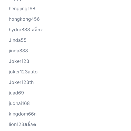
hengjing168
hongkong456
hydra888 สล็อต
Jinda55
jinda888
Joker123
joker123auto
Joker123th
juad69
judhai168
kingdom66n
lion123สล็อต