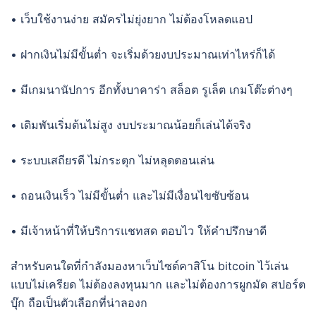
• เว็บใช้งานง่าย สมัครไม่ยุ่งยาก ไม่ต้องโหลดแอป
• ฝากเงินไม่มีขั้นต่ำ จะเริ่มด้วยงบประมาณเท่าไหร่ก็ได้
• มีเกมนานัปการ อีกทั้งบาคาร่า สล็อต รูเล็ต เกมโต๊ะต่างๆ
• เดิมพันเริ่มต้นไม่สูง งบประมาณน้อยก็เล่นได้จริง
• ระบบเสถียรดี ไม่กระตุก ไม่หลุดตอนเล่น
• ถอนเงินเร็ว ไม่มีขั้นต่ำ และไม่มีเงื่อนไขซับซ้อน
• มีเจ้าหน้าที่ให้บริการแชทสด ตอบไว ให้คำปรึกษาดี
สำหรับคนใดที่กำลังมองหาเว็บไซต์คาสิโน bitcoin ไว้เล่น
แบบไม่เครียด ไม่ต้องลงทุนมาก และไม่ต้องการผูกมัด สปอร์ต
บุ๊ก ถือเป็นตัวเลือกที่น่าลองก