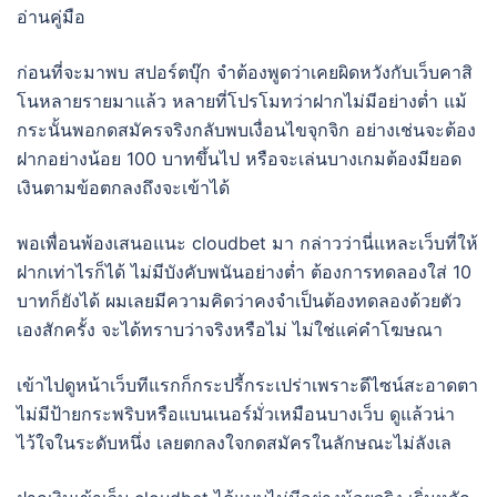
อ่านคู่มือ
ก่อนที่จะมาพบ สปอร์ตบุ๊ก จำต้องพูดว่าเคยผิดหวังกับเว็บคาสิ
โนหลายรายมาแล้ว หลายที่โปรโมทว่าฝากไม่มีอย่างต่ำ แม้
กระนั้นพอกดสมัครจริงกลับพบเงื่อนไขจุกจิก อย่างเช่นจะต้อง
ฝากอย่างน้อย 100 บาทขึ้นไป หรือจะเล่นบางเกมต้องมียอด
เงินตามข้อตกลงถึงจะเข้าได้
พอเพื่อนพ้องเสนอแนะ cloudbet มา กล่าวว่านี่แหละเว็บที่ให้
ฝากเท่าไรก็ได้ ไม่มีบังคับพนันอย่างต่ำ ต้องการทดลองใส่ 10
บาทก็ยังได้ ผมเลยมีความคิดว่าคงจำเป็นต้องทดลองด้วยตัว
เองสักครั้ง จะได้ทราบว่าจริงหรือไม่ ไม่ใช่แค่คำโฆษณา
เข้าไปดูหน้าเว็บทีแรกก็กระปรี้กระเปร่าเพราะดีไซน์สะอาดตา
ไม่มีป้ายกระพริบหรือแบนเนอร์มั่วเหมือนบางเว็บ ดูแล้วน่า
ไว้ใจในระดับหนึ่ง เลยตกลงใจกดสมัครในลักษณะไม่ลังเล