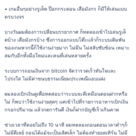
• เกมอื่นๆอย่างรูเล็ต ป๊อกกระดอน เสือมังกร ก็มีให้เล่นแบบ
ครบวงจร
บางวันผมต้องการเปลี่ยนบรรยากาศ ก็ทดลองเข้าไปเล่นรูเล็
ตบ้าง เสือมังกรบ้าง ซึ่งการออกแบบโต๊ะแล้วก็ระบบเดิมพัน
ของเกมพวกนี้ก็ใช้งานง่ายมาก ไม่มึน ไม่สลับซับซ้อน เหมาะ
สมกับอีกทั้งมือใหม่และคนที่เล่นหลายครั้ง
ระบบการถอนเงินจาก bitcoin จัดว่ารวดเร็วทันใจและ
โปร่งใส ไม่มีค่าขนบธรรมเนียมประเพณีแอบแฝง
ผมลองเบิกเงินดูเพื่อทดสอบว่าระบบจะดีเหมือนตอนฝากหรือ
ไม่ ก็พบว่าใช้งานง่ายสุดๆ แค่เข้าไปที่รายการอาหารเบิกเงิน
กรอกปริมาณ แล้วกดการันตี เงินก็ฝากบัญชีเร็วเกินคาด
ช่วงเวลาที่คอยไม่ถึง 10 นาที ผมทดลองถอนตอนเวลาค่ำๆก็
ไม่มีดีเลย์ ถอนได้แม้จะเป็นเลิศเล็ก ไม่ต้องทำยอดเทิร์น ไม่มี