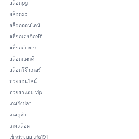
สล็อตpg
สล็อตxo
สล็อตออนไลน์
สล็อตเครดิตฟรี
สล็อตเว็บตรง
สล็อตแตกดี
สล็อตโจ๊กเกอร์
หวยออนไลน์
หวยฮานอย vip
เกมยิงปลา
เกมยูฟ่า
เกมสล็อต
เข้าสู่ระบบ ufa191