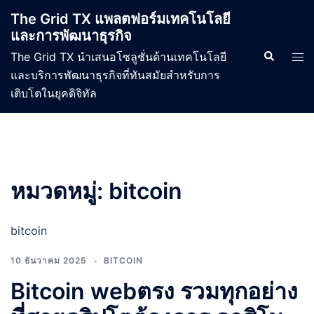
Skip
The Grid TX แพลตฟอร์มเทคโนโลยี
to
และการพัฒนาธุรกิจ
content
Search
Tog
The Grid TX นำเสนอโซลูชั่นด้านเทคโนโลยี
men
และบริการพัฒนาธุรกิจที่ทันสมัยสำหรับการ
เติบโตในยุคดิจิทัล
หมวดหมู่:
bitcoin
bitcoin
10 ธันวาคม 2025
BITCOIN
Bitcoin webตรง รวมทุกอย่าง