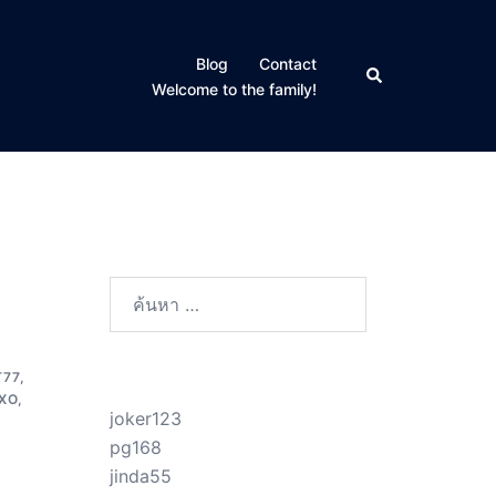
Blog
Contact
Search
Welcome to the family!
ค้นหา
สำหรับ:
T77
,
XO
,
joker123
pg168
jinda55