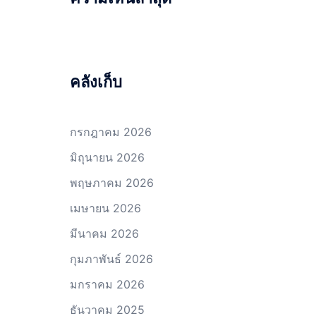
คลังเก็บ
กรกฎาคม 2026
มิถุนายน 2026
พฤษภาคม 2026
เมษายน 2026
มีนาคม 2026
กุมภาพันธ์ 2026
มกราคม 2026
ธันวาคม 2025