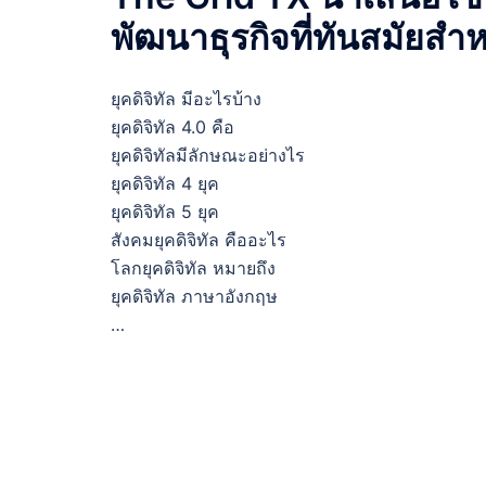
พัฒนาธุรกิจที่ทันสมัยสำห
ยุคดิจิทัล มีอะไรบ้าง
ยุคดิจิทัล 4.0 คือ
ยุคดิจิทัลมีลักษณะอย่างไร
ยุคดิจิทัล 4 ยุค
ยุคดิจิทัล 5 ยุค
สังคมยุคดิจิทัล คืออะไร
โลกยุคดิจิทัล หมายถึง
ยุคดิจิทัล ภาษาอังกฤษ
…