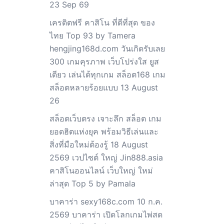
23 Sep 69
เครดิตฟรี คาสิโน ที่ดีที่สุด ของ
ไทย Top 93 by Tamera
hengjing168d.com วันเกิดรับเลย
300 เกมคุรภาพ เว็บโปร่งใส ยูส
เดียว เล่นได้ทุกเกม สล็อต168 เกม
สล็อตหลายร้อยแบบ 13 August
26
สล็อตเว็บตรง เจาะลึก สล็อต เกม
ยอดฮิตแห่งยุค พร้อมวิธีเล่นและ
สิ่งที่มือใหม่ต้องรู้ 18 August
2569 เวปไซต์ ใหญ่ Jin888.asia
คาสิโนออนไลน์ เว็บใหญ่ ใหม่
ล่าสุด Top 5 by Pamala
บาคาร่า sexy168c.com 10 ก.ค.
2569 บาคาร่า เปิดโลกเกมไพ่สด