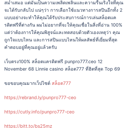
สม่ำเสมอ แต่มันเป็นความเพลิดเพลินและความรื่นเริงใจที่คุณ
จะได้รับกลับไป แน่ๆว่า การเลือกใช้แนวทางการสปินอีกทั้ง 2
แบบอย่างจะทำให้คุณได้รับประสบการณ์การเล่นสล็อตเเค
รดิตฟรีที่ต่างกัน ผมไม่อยากที่จะให้คุณเชื่อในสิ่งที่อ่าน 100%
แต่ว่าต้องการให้คุณพิสูจน์และทดสอบด้วยตัวเองเหตุว่า คุณ
ถูกใจแบบไหน และการสปินแบบไหนให้ผลลัพธ์ที่เยี่ยมที่สุด
คำตอบอยู่ที่คุณอยู่แล้วครับ
เว็บตรง100% สล็อตเเครดิตฟรี punpro777.ceo 12
November 68 Linnie casino สล็อต777 ที่ฮิตที่สุด Top 69
ขอขอบคุณมากเว็ปไซต์
สล็อต777
https://rebrand.ly/punpro777-ceo
https://cutly.info/punpro777-ceo
https://bitt.to/bs25mz