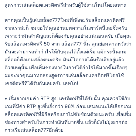
สูตรการเล่นสล็อตแครดิตฟรีสำหรับผู้ใช้งานใหม่โดยเฉพาะ
หากคุณเป็นผู้เล่นสล็อต777ใหม่ที่เพิ่งจะรับสล็อตแครดิตฟรี
จากเราล่ะก็ ผมขอให้คุณอ่านบทความในพาร์ทนี้เลยจ๊ะครับ
เพราะว่ามันสำคัญและก็ต้องกับคุณอย่างแน่นอนครับ เมื่อคุณ
รับสล็อตเครดิตฟรี 50 จาก สล็อต777 นั้น คุณย่อมคาดหวังว่า
มันจะสามารถทำกำไรให้กับคุณได้ตั้งแต่เริ่ม แม้กระนั้นเกม
สล็อตก็คือเกมสล็อตนะครับ มันมีโอกาสได้หรือเสียอยู่แล้ว
ด้วยเหตุนั้น เพื่อเพิ่มช่องทางในการได้กำไรให้มากขึ้นเรื่อยๆ
ผมจะพาคุณมาทดลองสูตรการเล่นสล็อตเเครดิตฟรีโดยใช้
เครดิตฟรีที่ได้รับกันเลยครับ เลทโก!
• เริ่มจากเกมค่า RTP สูง: เครดิตฟรีที่ได้รับนั้น คุณควรใช้กับ
เกมที่มีค่า RTP สูงขึ้นยิ่งกว่า 96% ก่อน เสนอแนะให้เลือกเกม
สล็อตเเครดิตฟรีที่มีรีลหรือแถวไม่ซับซ้อนด้วยนะครับ เพื่อเพิ่ม
ช่องทางสำหรับในการทำเงินที่มากขึ้น แล้วก็ยังไม่ยุ่งยากต่อ
การเริ่มเล่นสล็อต777อีกด้วย