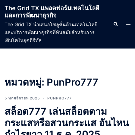
Skip
The Grid TX แพลตฟอร์มเทคโนโลยี
to
และการพัฒนาธุรกิจ
content
Search
Tog
The Grid TX นำเสนอโซลูชั่นด้านเทคโนโลยี
men
และบริการพัฒนาธุรกิจที่ทันสมัยสำหรับการ
เติบโตในยุคดิจิทัล
หมวดหมู่:
PunPro777
5 พฤศจิกายน 2025
PUNPRO777
สล็อต777 เล่นสล็อตตาม
กระแสหรือสวนกระแส อันไหน
กำไรยาว 11 ธ.ค. 2025