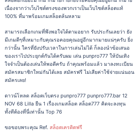
สล็อตอีกเยอะมากมากมายก่ายกองรอคอยคุณอยู่อีกมากมาย
เนื่องจากว่าเว็บไซต์ตรงของพวกเราเป็นเว็บไซต์สล็อตแท้
100% ที่มาพร้อมเกมสล็อตล้นหลาม
สามารถเลือกเกมที่พึงพอใจได้ตามอยาก รับประกันเลยว่า ยัง
มีเกมดีๆที่เหมาะกับคุณรอคอยคุณอยู่อีกมากมายแน่ๆครับ ยิ่ง
กว่านั้น ใครที่ยังปรับเวลาในการเล่นไม่ได้ ก็ลองนำข้อเสนอ
ของเราไปประยุกต์กันได้ครับผม เล่น punpro777 ให้บันเทิง
ใจจำเป็นต้องเล่นให้พอดีครับ ถ้าคุณพร้อมแล้ว มาลงทะเบียน
สมัครสมาชิกใหม่กันได้เลย สมัครฟรี ไม่เสียค่าใช้จ่ายแน่นอน
สมัครเลย!
ดาวน์โหลด สล็อตเว็บตรง punpro777 punpro777.bar 12
NOV 68 Lilla ยืน 1 เรื่องเกมสล็อต สล็อต777 คิดจะลงทุน
ทั้งทีต้องที่นี่เท่านั้น Top 76
ขอขอบพระคุณ Ref.
สล็อตเครดิตฟรี