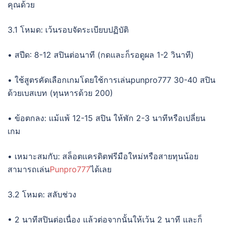
คุณด้วย
3.1 โหมด: เว้นรอบจัดระเบียบปฏิบัติ
• สปีด: 8-12 สปินต่อนาที (กดและก็รอดูผล 1-2 วินาที)
• ใช้สูตรคัดเลือกเกมโดยใช้การเล่นpunpro777 30-40 สปิน
ด้วยเบสเบท (ทุนหารด้วย 200)
• ข้อตกลง: แม้แพ้ 12-15 สปิน ให้พัก 2-3 นาทีหรือเปลี่ยน
เกม
• เหมาะสมกับ: สล็อตเเครดิตฟรีมือใหม่หรือสายทุนน้อย
สามารถเล่น
Punpro777
ได้เลย
3.2 โหมด: สลับช่วง
• 2 นาทีสปินต่อเนื่อง แล้วต่อจากนั้นให้เว้น 2 นาที และก็