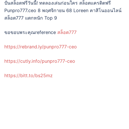
ปั่นสล็อตฟรีวันนี้! ทดลองเล่นก่อนใคร สล็อตเเครดิตฟรี
Punpro777.ceo 8 พฤศจิกายน 68 Loreen คาสิโนออนไลน์
สล็อต777 แตกหนัก Top 9
ขอขอบพระคุณreference
สล็อต777
https://rebrand.ly/punpro777-ceo
https://cutly.info/punpro777-ceo
https://bitt.to/bs25mz