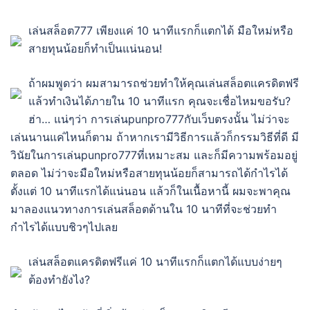
เล่นสล็อต777 เพียงแค่ 10 นาทีแรกก็แตกได้ มือใหม่หรือ
สายทุนน้อยก็ทำเป็นแน่นอน!
ถ้าผมพูดว่า ผมสามารถช่วยทำให้คุณเล่นสล็อตเเครดิตฟรี
แล้วทำเงินได้ภายใน 10 นาทีแรก คุณจะเชื่อไหมขอรับ?
ฮ่า… แน่ๆว่า การเล่นpunpro777กับเว็บตรงนั้น ไม่ว่าจะ
เล่นนานแค่ไหนก็ตาม ถ้าหากเรามีวิธีการแล้วก็กรรมวิธีที่ดี มี
วินัยในการเล่นpunpro777ที่เหมาะสม และก็มีความพร้อมอยู่
ตลอด ไม่ว่าจะมือใหม่หรือสายทุนน้อยก็สามารถได้กำไรได้
ตั้งแต่ 10 นาทีแรกได้แน่นอน แล้วก็ในเนื้อหานี้ ผมจะพาคุณ
มาลองแนวทางการเล่นสล็อตด้านใน 10 นาทีที่จะช่วยทำ
กำไรได้แบบชิวๆไปเลย
เล่นสล็อตแครดิตฟรีแค่ 10 นาทีแรกก็แตกได้แบบง่ายๆ
ต้องทำยังไง?