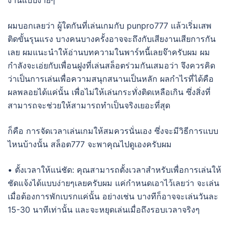
งานแบบง่ายๆ
ผมบอกเลยว่า ผู้ใดกันที่เล่นเกมกับ punpro777 แล้วเริ่มเสพ
ติดขั้นรุนแรง บางคนบางครั้งอาจจะถึงกับเสียงานเสียการกัน
เลย ผมแนะนำให้อ่านบทความในพาร์ทนี้เลยจ๊าครับผม ผม
กำลังจะเอ่ยกับเพื่อนฝูงที่เล่นสล็อตร่วมกันเสมอว่า จึงควรคิด
ว่าเป็นการเล่นเพื่อความสนุกสนานเป็นหลัก ผลกำไรที่ได้คือ
ผลพลอยได้แค่นั้น เพื่อไม่ให้เล่นกระทั่งติดเหลือเกิน ซึ่งสิ่งที่
สามารถจะช่วยให้สามารถทำเป็นจริงเยอะที่สุด
ก็คือ การจัดเวลาเล่นเกมให้สมควรนั่นเอง ซึ่งจะมีวิธีการแบบ
ไหนบ้างนั้น สล็อต777 จะพาคุณไปดูเองครับผม
• ตั้งเวลาให้แน่ชัด: คุณสามารถตั้งเวลาสำหรับเพื่อการเล่นให้
ชัดแจ้งได้แบบง่ายๆเลยครับผม แค่กำหนดเอาไว้เลยว่า จะเล่น
เมื่อต้องการพักเบรกแค่นั้น อย่างเช่น บางทีก็อาจจะเล่นวันละ
15-30 นาทีเท่านั้น และจะหยุดเล่นเมื่อถึงรอบเวลาจริงๆ