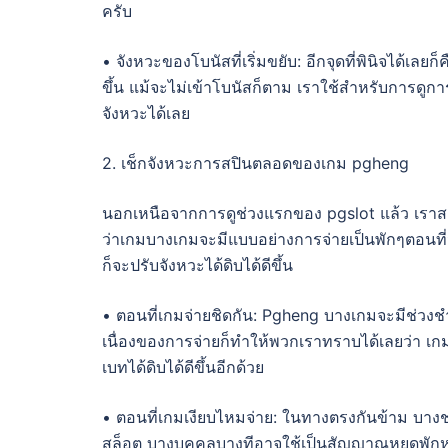
ครับ
• จังหวะของโบนัสที่เริ่มขยับ: อีกจุดที่พินิจได้เล
ขึ้น แม้จะไม่เข้าโบนัสก็ตาม เราใช้สำหรับการดู
จังหวะได้เลย
2. เช็กจังหวะการสปินตลอดของเกม pgheng
นอกเหนือจากการดูช่วงแรกของ pgslot แล้ว เราสา
ว่าเกมบางเกมจะมีแบบอย่างการจ่ายเป็นพักๆตอนที่
ก็จะปรับจังหวะได้ดิบได้ดีขึ้น
• ตอนที่เกมจ่ายชิดกัน: Pgheng บางเกมจะมีช่วงชำ
เนื่องของการจ่ายก็ทำให้พวกเราทราบได้เลยว่า เก
เบทได้ดิบได้ดีขึ้นอีกด้วย
• ตอนที่เกมเงียบไหมจ่าย: ในทางตรงกันข้าม บางช่
สล็อต บางบุคคลบางทีอาจใช้เป็นสัญญาณหยุดพักห