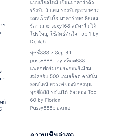
แบบเรียลไทม์ เซียนบาคาร่าตัว
จริงรับ 3 แสน รองรับทุกธนาคาร
ถอนเร็วทันใจ บาคาร่าสด ดีลเลอ
้อย
ร์สาวสวย sexy168 สมัครไว ได้
ณ
โปรใหญ่ ใช้สิทธิ์ทันใจ Top 1 by
Delilah
พุซซี่888 7 Sep 69
pussy888play สล็อต888
แพลตฟอร์มเกมระดับพรีเมียม
แล
สมัครรับ 500 เกมสล็อต คาสิโน
่มา
ออนไลน์ สวรรค์ของนักลงทุน
พุซซี่888 รอไม่ได้ ต้องลอง Top
60 by Florian
ดก็
Pussy888play.me
้
ความเห็นล่าสุด