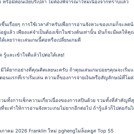
ม หรือมีตอนเงียบรึเปล่า ไม่ต้องพิจารณาใหม่เนื่องจากทราบแล้ว
ขึ้นเรื่อยๆ การใช้เวลาสำหรับเพื่อการอ่านจังหวะของเกมก็จะลดน
ู่แล้ว เพียงแค่จำเป็นต้องเช็กในช่วงต้นเท่านั้น มันก็จะมีผลให้คุ
ด้เลยว่าจะเล่นเกมนี้ต่อหรือเปลี่ยนเกมดี
 รู้และเข้าใจดีแล้วไปต่อได้เลย!
ได้ยากอย่างที่คุณคิดเลยนะครับ ถ้าคุณเล่นเกมบ่อยๆคุณจะเริ่ม
ตอนแรกที่เราเริ่มเล่น ความถี่ของการจ่ายเงินหรือสัญลักษณ์ที่โผล
ทั้งการเช็กความเกี่ยวเนื่องของการสปินด้วย รวมทั้งที่สำคัญที่สุ
จะทำให้การอ่านจังหวะเกมไม่ยากอีกต่อไป ถ้ารู้แล้วก็ไปต่อกันได
าคม 2026 Franklin ใหม่ pghengไม่ล็อคยูส Top 55