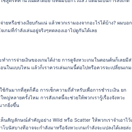
ใช่สูตรที่คำนวณผลได้อย่างที่ผมบอกไว้แล้ว แต่มันเป็นการสังเกต
ตอนจ่ายหรือช่วงเงียบกันแน่ แล้วพวกเรามองจากอะไรได้บ้าง? ผมบอก
เกมที่กำลังเล่นอยู่จริงๆทดลองเอาไปดูกันได้เลย
ะทำการจ่ายเงินของเกมได้ง่าย การดูจังหวะเกมในตอนต้นก็เลยมีส
เขยื้อนในแบบไหน แล้วก็เราควรเล่นเกมนี้ต่อไปหรือควรจะเปลี่ยนเกม
ใช้กันมากที่สุดก็คือ การเช็กความถี่สำหรับเพื่อการชำระเงิน ยก
ัสใหญ่หลายครั้งไหม การสังเกตนี้จะช่วยให้พวกเรารู้เรื่องจังหวะ
กยิ่งขึ้น
ห็นสัญลักษณ์สำคัญอย่าง Wild หรือ Scatter ให้พวกเราจำเอาไว้
้ว่าโบนัสบางทีอาจจะกำลังมาหรือจังหวะเกมกำลังจะแปลงได้เลยล่ะ