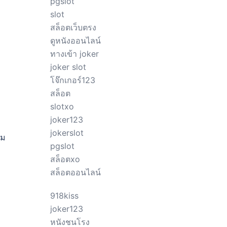
pgslot
slot
สล็อตเว็บตรง
ดูหนังออนไลน์
ทางเข้า joker
joker slot
โจ๊กเกอร์123
สล็อต
slotxo
joker123
jokerslot
าม
pgslot
สล็อตxo
สล็อตออนไลน์
918kiss
joker123
หนังชนโรง