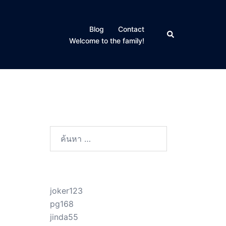
Blog
Contact
Search
Welcome to the family!
ค้นหา
สำหรับ:
joker123
pg168
jinda55