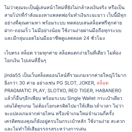
ไม่ว่าคุณจะเป็นผู้เล่นหน้าใหม่ที่ยังไม่กล้าลงเงินจริง หรือเป็น
สายโปรที่กำลังมองหาแพลตฟอร์มทำเงินระยะยาว เว็บนี้มีทุก
อย่างที่คุณตามหา พร้อมระบบ ทดสอบเล่นสล็อตฟรีทุกค่าย
ฝาก-ถอนเร็ว ไม่มีอย่างน้อย ใช้งานง่ายผ่านมือถือทุกระบบ
และมีกลุ่มแอดไม่นมืออาชีพดูแลตลอด 24 ชั่วโมง
เว็บตรง สล็อต รวมทุกค่าย สล็อตแตกง่ายในที่เดียว ไม่ต้อง
โยกเงิน ไปเล่นที่อื่นๆ
jinda55 เป็นเว็บสล็อตออนไลน์ที่รวมเกมจากค่ายใหญ่ไว้มาก
ยิ่งกว่า 30 ค่าย อย่างเช่น PG SLOT, JOKER,
สล็อต
PRAGMATIC PLAY, SLOTXO, RED TIGER, HABANERO
แล้วก็อื่นๆอีกเพียบ พร้อมระบบ Single Wallet กระเป๋าเดียว
เล่นได้ทุกเกม ไม่ต้องโยกเครดิตไปมาให้เสียเวล่ำเวลา ไม่ว่า
จะแปลงเกมจากค่ายไหน หรือเข้าเกมใหม่จำนวนกี่ครั้ง
เครดิตของคุณก็ยังอยู่ครบในกระเป๋าหลัก ใช้งานง่าย สะดวก
และไม่ทำให้เสียอรรถรสระหว่างการเล่น