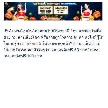
เดินไปทางไหนในโลกออนไลน์ในเวลานี้ โดยเฉพาะอย่างยิ่ง
สายเกม สายเสี่ยงโชค หรือสายถูกใจความคุ้มค่า คงไม่มีผู้ใด
ไม่เคยรู้คำว่า
สล็อต55
ใช่ไหมขาคุณน้า? ยิ่งมองเห็นป้ายที่
ใช้สำหรับโฆษณาตัวโตๆว่า แจกเครดิตฟรี 50 บาท” กดรับ
เอง เครดิตฟรี 100 บาท