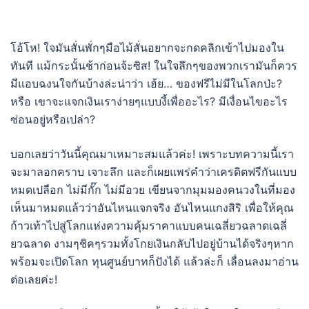
โอ้โห! ใจมันสั่นพั่กๆมือไม้สั่นอยากจะกดคลิกเข้าไปมองใน
ทันที แม้กระนั้นช้าก่อนจ้ะซิส! ในใจลึกๆของพวกเรามันก็ควร
มีแอบฉงนใจกันบ้างล่ะน่าว่า เฮ้ย… ของฟรีไม่มีในโลกป่ะ?
หรือ เขาจะแจกเงินเราง่ายๆแบบงี้เพื่ออะไร? มีเงื่อนไขอะไร
ซ่อนอยู่หรือเปล่า?
บอกเลยว่าวันนี้คุณมาเหมาะสมแล้วค่ะ! เพราะบทความนี้เรา
จะมาลอกคราบ เจาะลึก และก็เผยแพร่คำว่าเครดิตฟรีกันแบบ
หมดเปลือก ไม่มีกั๊ก ไม่มีอวย เขียนจากมุมมองคนวงในที่มอง
เห็นมาหมดแล้วว่าอันไหนแจกจริง อันไหนแกงสิริ เพื่อให้คุณ
ก้าวเท้าไปสู่โลกแห่งความคุ้มราคาแบบคนเฉลี่ยวฉลาดเฉลี่
ยวฉลาด งามๆชิคๆรวมทั้งโกยเงินกลับไปอยู่บ้านได้จริงๆหาก
พร้อมจะเปิดโลก ทุนศูนย์บาทก็ปังได้ แล้วล่ะก็ เลื่อนลงมาอ่าน
ต่อเลยค่ะ!