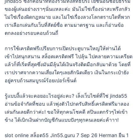
jinda55 ซึ่งก็คือนาทีทองรวมทั้งสิทธิประโยชน์อันชอบธรรม
ของผู้เล่นอย่างเราๆนั่นแหละค่ะ มันไม่ใช่เรื่องน่าสะพรึงกลัว
ไม่ใช่เรื่องผิดกฎหมาย และไม่ใช่เรื่องลวงโลกตราบใดที่พวก
เราเลือกเล่นกับเว็บที่สัตย์ซื่อ ตามมาตรฐาน และก็อ่านข้อ
ตกลงอย่างรอบคอบถ้วนถี่
การใช้เครดิตฟรีเปรียบการเปิดประตูบานใหญ่ให้ท่านได้
เข้าไปสนุกสนาน สล็อตเครดิตฟรี ไปลุ้น ไปคลายความเครียด
แล้วก็ที่เริ่ดที่สุดซึ่งมันมีลุ้นได้เงินจริงติดมือกลับมาด้วย โดยที่
เราปราศจากความเสี่ยงใดๆเลยสักนิดเดียว เงินในกระเป๋ายัง
อยู่ครบถ้วนสมบูรณ์ร้อยเปอร์เซ็นต์
รู้แบบงี้แล้วจะคอยอะไรอยู่ล่ะคะ? เล็งเว็บไซต์ที่ใช่ jinda55
อ่านข้อจำกัดที่ชอบ แล้วพุ่งตัวไปกดรับสิทธิ์เครดิตฟรีมาลอง
เล่นกันเลยดีกว่าค่ะ! ขอให้ทุกคนโชคดี สปินแตกรัวๆไพ่เข้า
ข้าง ได้เบิกเงินฝากบัญชีกันแบบปังๆทุกคนเลยค่ะค้าาา!
slot online สล็อต55 Jin55.guru 7 Sep 26 Herman ยืน 1