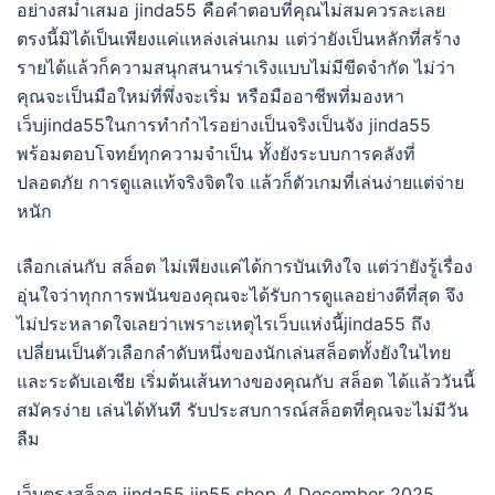
อย่างสม่ำเสมอ jinda55 คือคำตอบที่คุณไม่สมควรละเลย
ตรงนี้มิได้เป็นเพียงแค่แหล่งเล่นเกม แต่ว่ายังเป็นหลักที่สร้าง
รายได้แล้วก็ความสนุกสนานร่าเริงแบบไม่มีขีดจำกัด ไม่ว่า
คุณจะเป็นมือใหม่ที่พึ่งจะเริ่ม หรือมืออาชีพที่มองหา
เว็บjinda55ในการทำกำไรอย่างเป็นจริงเป็นจัง jinda55
พร้อมตอบโจทย์ทุกความจำเป็น ทั้งยังระบบการคลังที่
ปลอดภัย การดูแลแท้จริงจิตใจ แล้วก็ตัวเกมที่เล่นง่ายแต่จ่าย
หนัก
เลือกเล่นกับ สล็อต ไม่เพียงแค่ได้การบันเทิงใจ แต่ว่ายังรู้เรื่อง
อุ่นใจว่าทุกการพนันของคุณจะได้รับการดูแลอย่างดีที่สุด จึง
ไม่ประหลาดใจเลยว่าเพราะเหตุไรเว็บแห่งนี้jinda55 ถึง
เปลี่ยนเป็นตัวเลือกลำดับหนึ่งของนักเล่นสล็อตทั้งยังในไทย
และระดับเอเชีย เริ่มต้นเส้นทางของคุณกับ สล็อต ได้แล้ววันนี้
สมัครง่าย เล่นได้ทันที รับประสบการณ์สล็อตที่คุณจะไม่มีวัน
ลืม
เว็บตรงสล็อต jinda55 jin55.shop 4 December 2025