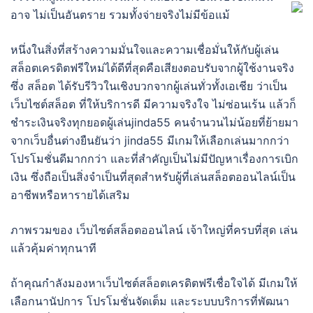
อาจ ไม่เป็นอันตราย รวมทั้งจ่ายจริงไม่มีข้อแม้
หนึ่งในสิ่งที่สร้างความมั่นใจและความเชื่อมั่นให้กับผู้เล่น
สล็อตเครดิตฟรีใหม่ได้ดีที่สุดคือเสียงตอบรับจากผู้ใช้งานจริง
ซึ่ง สล็อต ได้รับรีวิวในเชิงบวกจากผู้เล่นทั่วทั้งเอเชีย ว่าเป็น
เว็บไซต์สล็อต ที่ให้บริการดี มีความจริงใจ ไม่ซ่อนเร้น แล้วก็
ชำระเงินจริงทุกยอดผู้เล่นjinda55 คนจำนวนไม่น้อยที่ย้ายมา
จากเว็บอื่นต่างยืนยันว่า jinda55 มีเกมให้เลือกเล่นมากกว่า
โปรโมชั่นดีมากกว่า และที่สำคัญเป็นไม่มีปัญหาเรื่องการเบิก
เงิน ซึ่งถือเป็นสิ่งจำเป็นที่สุดสำหรับผู้ที่เล่นสล็อตออนไลน์เป็น
อาชีพหรือหารายได้เสริม
ภาพรวมของ เว็บไซต์สล็อตออนไลน์ เจ้าใหญ่ที่ครบที่สุด เล่น
แล้วคุ้มค่าทุกนาที
ถ้าคุณกำลังมองหาเว็บไซต์สล็อตเครดิตฟรีเชื่อใจได้ มีเกมให้
เลือกนานัปการ โปรโมชั่นจัดเต็ม และระบบบริการที่พัฒนา