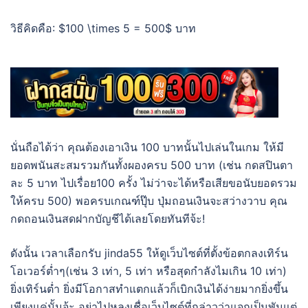
วิธีคิดคือ: $100 \times 5 = 500$ บาท
นั่นถือได้ว่า คุณต้องเอาเงิน 100 บาทนั้นไปเล่นในเกม ให้มี
ยอดพนันสะสมรวมกันทั้งผองครบ 500 บาท (เช่น กดสปินตา
ละ 5 บาท ไปเรื่อย100 ครั้ง ไม่ว่าจะได้หรือเสียขอนับยอดรวม
ให้ครบ 500) พอครบเกณฑ์ปุ๊บ ปุ่มถอนเงินจะสว่างวาบ คุณ
กดถอนเงินสดฝากบัญชีได้เลยโดยทันทีจ้ะ!
ดังนั้น เวลาเลือกรับ jinda55 ให้ดูเว็บไซต์ที่ตั้งข้อตกลงเทิร์น
โอเวอร์ต่ำๆ(เช่น 3 เท่า, 5 เท่า หรือสุดกำลังไมเกิน 10 เท่า)
ยิ่งเทิร์นต่ำ ยิ่งมีโอกาสทำแตกแล้วก็เบิกเงินได้ง่ายมากยิ่งขึ้น
เพียงแค่นั้นจ้ะ อย่าไปหลงเชื่อเว็บไซต์ที่กล่าวว่าแจกเป็นพันแต่