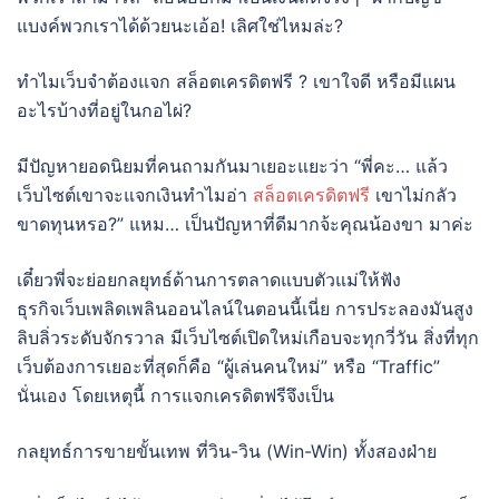
แบงค์พวกเราได้ด้วยนะเอ้อ! เลิศใช่ไหมล่ะ?
ทำไมเว็บจำต้องแจก สล็อตเครดิตฟรี ? เขาใจดี หรือมีแผน
อะไรบ้างที่อยู่ในกอไผ่?
มีปัญหายอดนิยมที่คนถามกันมาเยอะแยะว่า “พี่คะ… แล้ว
เว็บไซต์เขาจะแจกเงินทำไมอ่า
สล็อตเครดิตฟรี
เขาไม่กลัว
ขาดทุนหรอ?” แหม… เป็นปัญหาที่ดีมากจ้ะคุณน้องขา มาค่ะ
เดี๋ยวพี่จะย่อยกลยุทธ์ด้านการตลาดแบบตัวแม่ให้ฟัง
ธุรกิจเว็บเพลิดเพลินออนไลน์ในตอนนี้เนี่ย การประลองมันสูง
ลิบลิ่วระดับจักรวาล มีเว็บไซต์เปิดใหม่เกือบจะทุกวี่วัน สิ่งที่ทุก
เว็บต้องการเยอะที่สุดก็คือ “ผู้เล่นคนใหม่” หรือ “Traffic”
นั่นเอง โดยเหตุนี้ การแจกเครดิตฟรีจึงเป็น
กลยุทธ์การขายขั้นเทพ ที่วิน-วิน (Win-Win) ทั้งสองฝ่าย