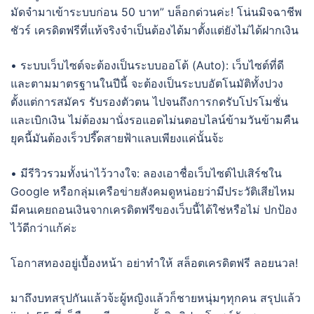
มัดจำมาเข้าระบบก่อน 50 บาท” บล็อกด่วนค่ะ! โน่นมิจฉาชีพ
ชัวร์ เครดิตฟรีที่แท้จริงจำเป็นต้องได้มาตั้งแต่ยังไม่ได้ฝากเงิน
• ระบบเว็บไซต์จะต้องเป็นระบบออโต้ (Auto): เว็บไซต์ที่ดี
และตามมาตรฐานในปีนี้ จะต้องเป็นระบบอัตโนมัติทั้งปวง
ตั้งแต่การสมัคร รับรองตัวตน ไปจนถึงการกดรับโปรโมชั่น
และเบิกเงิน ไม่ต้องมานั่งรอแอดไม่นตอบไลน์ข้ามวันข้ามคืน
ยุคนี้มันต้องเร็วปรี๊ดสายฟ้าแลบเพียงแค่นั้นจ้ะ
• มีรีวิวรวมทั้งน่าไว้วางใจ: ลองเอาชื่อเว็บไซต์ไปเสิร์ชใน
Google หรือกลุ่มเครือข่ายสังคมดูหน่อยว่ามีประวัติเสียไหม
มีคนเคยถอนเงินจากเครดิตฟรีของเว็บนี้ได้ใช่หรือไม่ ปกป้อง
ไว้ดีกว่าแก้ค่ะ
โอกาสทองอยู่เบื้องหน้า อย่าทำให้ สล็อตเครดิตฟรี ลอยนวล!
มาถึงบทสรุปกันแล้วจ้ะผู้หญิงแล้วก็ชายหนุ่มๆทุกคน สรุปแล้ว