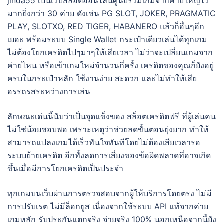
jinda55 เป็นเว็บสล็อตออนไลน์ศูนย์รวมเกมจากค่ายใหญ่ไว้
มากยิ่งกว่า 30 ค่าย ดังเช่น PG SLOT, JOKER, PRAGMATIC
PLAY, SLOTXO, RED TIGER, HABANERO แล้วก็อื่นๆอีก
เยอะ พร้อมระบบ Single Wallet กระเป๋าเดียวเล่นได้ทุกเกม
ไม่ต้องโยกเครดิตไปๆมาๆให้เสียเวลา ไม่ว่าจะเปลี่ยนเกมจาก
ค่ายไหน หรือเข้าเกมใหม่จำนวนกี่ครั้ง เครดิตของคุณก็ยังอยู่
ครบในกระเป๋าหลัก ใช้งานง่าย สะดวก และไม่ทำให้เสีย
อรรถรสระหว่างการเล่น
ลักษณะเด่นนี้นับว่าเป็นจุดแข็งของ สล็อตเครดิตฟรี ที่ผู้เล่นคน
ไม่ใช่น้อยชอบพอ เพราะเหตุว่าช่วยลดขั้นตอนยุ่งยาก ทำให้
สามารถแปลงเกมได้เร็วทันใจทันทีโดยไม่ต้องเสียเวลารอ
ระบบย้ายเครดิต อีกทั้งลดการเสี่ยงของข้อผิดพลาดที่อาจเกิด
ขึ้นเมื่อมีการโยกเครดิตเป็นประจำ
ทุกเกมบนเว็บผ่านการตรวจสอบจากผู้ให้บริการโดยตรง ไม่มี
การปรับเรต ไม่มีล็อกยูส เนื่องจากใช้ระบบ API แท้จากค่าย
เกมหลัก รับประกันแตกจริง จ่ายจริง 100% นอกเหนือจากนี้ยัง