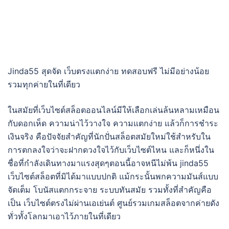
Jinda55 สุดจัด เว็บตรงแตกง่าย ทดสอบฟรี ไม่มีอย่างน้อย
รวมทุกค่ายในที่เดียว
ในสมัยที่เว็บไซต์สล็อตออนไลน์มีให้เลือกเล่นล้นหลามเหมือน
กับดอกเห็ด ความน่าไว้วางใจ ความแตกง่าย แล้วก็การชำระ
เงินจริง คือปัจจัยสำคัญที่นักปั่นสล็อตสมัยใหม่ใช้สำหรับใน
การตกลงใจว่าจะฝากดวงใจไว้กับเว็บไซต์ไหน และก็หนึ่งใน
ชื่อที่กำลังเดินทางมาแรงสุดๆตอนนี้อาจหนีไม่พ้น jinda55
เว็บไซต์สล็อตที่มิได้มาแบบปกติ แม้กระนั้นพกความมันส์แบบ
จัดเต็ม โบนัสแตกกระจาย ระบบทันสมัย รวมทั้งที่สำคัญคือ
เป็น เว็บไซต์ตรงไม่ผ่านเอเย่นต์ ศูนย์รวมเกมสล็อตจากค่ายดัง
ทั่วทั้งโลกมาเอาไว้ภายในที่เดียว