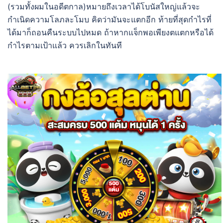
(รวมทั้งผมในอดีตกาล)หมายถึงเวลาได้โบนัสใหญ่แล้วจะ
กำเนิดความโลภละโมบ คิดว่ามันจะแตกอีก ท้ายที่สุดกำไรที่
ได้มาก็ถอนคืนระบบไปหมด ถ้าหากแจ็กพอเพียงตแตกหรือได้
กำไรตามเป้าแล้ว ควรเลิกในทันที