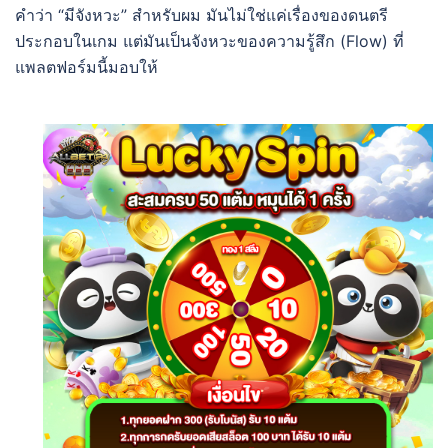
คำว่า “มีจังหวะ” สำหรับผม มันไม่ใช่แค่เรื่องของดนตรี
ประกอบในเกม แต่มันเป็นจังหวะของความรู้สึก (Flow) ที่
แพลตฟอร์มนี้มอบให้