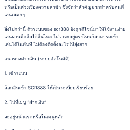
หรือเป็นห่วงเรื่องความล่าช้า ซึ่งจัดว่าสำคัญมากสำหรับคนที่
เล่นเสมอๆ
ยิ่งไปกว่านี้ ตัวระบบของ scr888 ยังถูกดีไซน์มาให้ใช้งานง่าย
เล่นผ่านมือถือได้ลื่นไหล ไม่ว่าจะอยู่ตรงไหนก็สามารถเข้า
เล่นได้ในทันที ไม่ต้องติดตั้งอะไรให้ยุ่งยาก
แนวทางฝากเงิน (ระบบอัตโนมัติ)
1. เข้าระบบ
ล็อกอินเข้า SCR888 ให้เป็นระเบียบเรียบร้อย
2. ไปที่เมนู “ฝากเงิน”
จะอยู่หน้าแรกหรือในเมนูหลัก