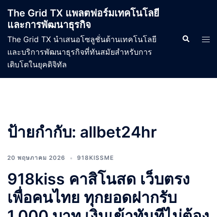
Skip
The Grid TX แพลตฟอร์มเทคโนโลยี
to
และการพัฒนาธุรกิจ
content
Search
Tog
The Grid TX นำเสนอโซลูชั่นด้านเทคโนโลยี
men
และบริการพัฒนาธุรกิจที่ทันสมัยสำหรับการ
เติบโตในยุคดิจิทัล
ป้ายกำกับ:
allbet24hr
20 พฤษภาคม 2026
918KISSME
918kiss คาสิโนสด เว็บตรง
เพื่อคนไทย ทุกยอดฝากรับ
1,000 บาท เงินเข้าทันทีไม่ต้อง