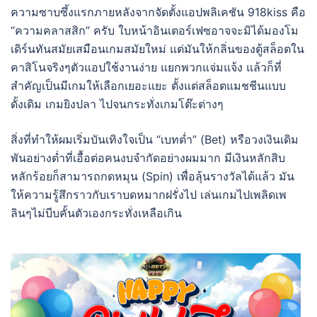
ความซาบซึ้งแรกภายหลังจากจัดตั้งแอปพลิเคชัน 918kiss คือ
“ความคลาสสิก” ครับ ใบหน้าอินเตอร์เฟซอาจจะมิได้มองโม
เดิร์นทันสมัยเสมือนเกมสมัยใหม่ แต่มันให้กลิ่นของตู้สล็อตใน
คาสิโนจริงๆตัวแอปใช้งานง่าย แยกพวกแจ่มแจ้ง แล้วก็ที่
สำคัญเป็นมีเกมให้เลือกเยอะแยะ ตั้งแต่สล็อตแมชชีนแบบ
ดั้งเดิม เกมยิงปลา ไปจนกระทั่งเกมโต๊ะต่างๆ
สิ่งที่ทำให้ผมเริ่มบันเทิงใจเป็น “เบทต่ำ” (Bet) หรือวงเงินเดิม
พันอย่างต่ำที่เอื้อต่อคนงบจำกัดอย่างผมมาก มีเงินหลักสิบ
หลักร้อยก็สามารถกดหมุน (Spin) เพื่อลุ้นรางวัลได้แล้ว มัน
ให้ความรู้สึกราวกับเราบดหมากฝรั่งไป เล่นเกมไปเพลิดเพ
ลินๆไม่บีบคั้นตัวเองกระทั่งเหลือเกิน