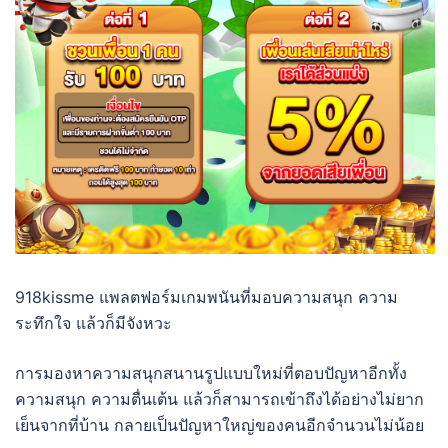
918kissme แพลตฟอร์มเกมพนันที่มอบความสนุก ความ
ระทึกใจ แล้วก็มีจังหวะ
การมองหาความสนุกสนานรูปแบบใหม่ที่ตอบปัญหาอีกทั้ง
ความสนุก ความตื่นเต้น แล้วก็สามารถเข้าถึงได้อย่างไม่ยาก
เย็นจากที่บ้าน กลายเป็นปัญหาใหญ่ของคนอีกจำนวนไม่น้อย