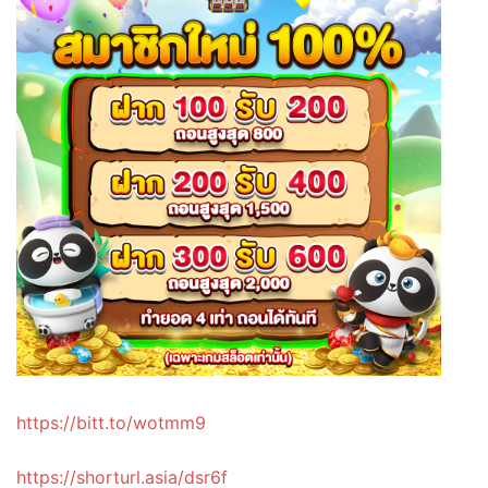
https://bitt.to/wotmm9
https://shorturl.asia/dsr6f