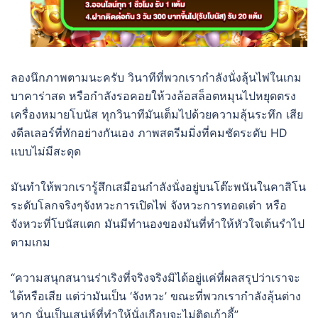
ลองนึกภาพตามนะครับ วินาทีที่พวกเรากำลังนั่งลุ้นไพ่ในเกม
บาคาร่าสด หรือกำลังรอคอยให้วงล้อสล็อตหมุนไปหยุดตรง
เครื่องหมายโบนัส ทุกวินาทีมันเต็มไปด้วยความลุ้นระทึก เสีย
งดีลเลอร์ที่ทักอย่างกันเอง ภาพสตรีมมิ่งที่คมชัดระดับ HD
แบบไม่มีสะดุด
มันทำให้พวกเรารู้สึกเสมือนกำลังนั่งอยู่บนโต๊ะพนันในคาสิโน
ระดับโลกจริงๆจังหวะการเปิดไพ่ จังหวะการทอดเต๋า หรือ
จังหวะที่โบนัสแตก มันมีทำนองของมันที่ทำให้หัวใจเต้นรำไป
ตามเกม
“ความสนุกสนานร่าเริงที่จริงจริงมิได้อยู่แค่ที่ผลสรุปว่าเราจะ
ได้หรือเสีย แต่ว่ามันเป็น ‘จังหวะ’ ขณะที่พวกเรากำลังลุ้นต่าง
หาก นั่นเป็นเสน่ห์ที่ทำให้นั่งเกือบจะไม่ติดเก้าอี้”