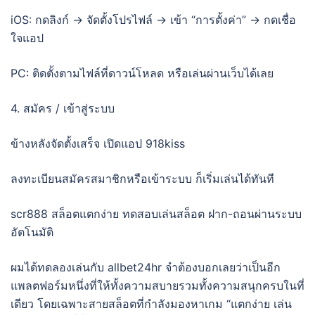
iOS: กดลิงก์ → จัดตั้งโปรไฟล์ → เข้า “การตั้งค่า” → กดเชื่อ
ใจแอป
PC: ติดตั้งตามไฟล์ที่ดาวน์โหลด หรือเล่นผ่านเว็บได้เลย
4. สมัคร / เข้าสู่ระบบ
ข้างหลังจัดตั้งเสร็จ เปิดแอป 918kiss
ลงทะเบียนสมัครสมาชิกหรือเข้าระบบ ก็เริ่มเล่นได้ทันที
scr888 สล็อตแตกง่าย ทดสอบเล่นสล็อต ฝาก-ถอนผ่านระบบ
อัตโนมัติ
ผมได้ทดลองเล่นกับ allbet24hr จำต้องบอกเลยว่าเป็นอีก
แพลตฟอร์มหนึ่งที่ให้ทั้งความสบายรวมทั้งความสนุกครบในที่
เดียว โดยเฉพาะสายสล็อตที่กำลังมองหาเกม “แตกง่าย เล่น