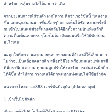
สำหรับการลุ้นรางวัลได้มากกว่าเดิม
จากประสบการณ์ส่วนตัว ผมมีความคิดว่าเวอร์ชันนี้ “เล่นง่าย
ขึ้น แต่สนุกสนานมากขึ้นเรื่อยๆ” อย่างเห็นได้ชัด หลายครั้งที่
ผมเข้าไปเล่นแค่ช่วงสั้นๆแต่กลับได้อีกทั้งความบันเทิงแล้วก็
ความตื่นเต้นแบบครบๆโดยไม่ต้องคิดแผนหรือใช้วิธีซับซ้อน
อะไรเลย
ผมถูกใจคือความมากมายหลายของเกมที่ยังคงมีให้เลือกมาก
ไม่ว่าจะเป็นสล็อตคลาสสิก สล็อตวิดีโอ หรือเกมแนวแฟนตาซี
ที่มีกราฟิกสวยงาม ทุกเกมถูกปรับให้รองรับการเล่นผ่านมือถือ
ได้ดีขึ้น ทำให้สามารถเล่นได้ทุกหนทุกแห่งแบบไม่มีข้อจำกัด
แนวทางโหลด scr888 เวอร์ชันปัจจุบัน (อัปเดตล่าสุด)
1. เข้าเว็บไซต์หลัก
เริ่มจากเข้าไปที่เว็บไซต์ผู้ให้บริการของ 918kiss