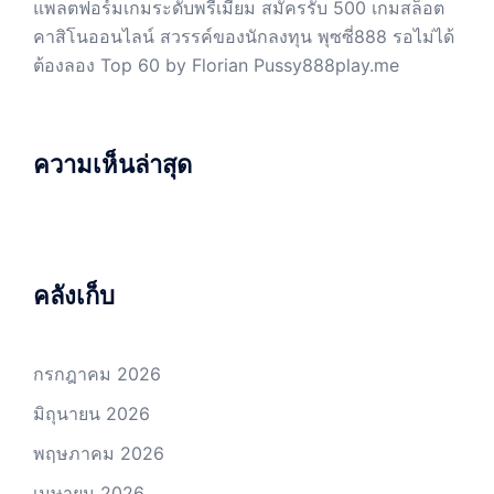
แพลตฟอร์มเกมระดับพรีเมียม สมัครรับ 500 เกมสล็อต
คาสิโนออนไลน์ สวรรค์ของนักลงทุน พุซซี่888 รอไม่ได้
ต้องลอง Top 60 by Florian Pussy888play.me
ความเห็นล่าสุด
คลังเก็บ
กรกฎาคม 2026
มิถุนายน 2026
พฤษภาคม 2026
เมษายน 2026