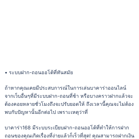
• ระบบฝาก-ถอนออโต้ที่ทันสมัย
ถ้าหากคุณเคยมีประสบการณ์ในการเล่นบาคาร่าออนไลน์
จากเว็บอื่นๆที่มีระบบฝาก-ถอนที่ช้า หรือบางคราวฝากแล้วจะ
ต้องคอยหลายชั่วโมงถึงจะปรับยอดให้ ถึงเวลานี้คุณจะไม่ต้อง
พบกับปัญหานั้นอีกต่อไป เพราะเหตุว่าที่
บาคาร่า168 มีระบบระเบียบฝาก-ถอนออโต้ที่ทำให้การฝาก
ถอนของคุณเกิดเรื่องที่ง่ายแล้วก็เร็วที่สุด! คุณสามารถฝากเงิน