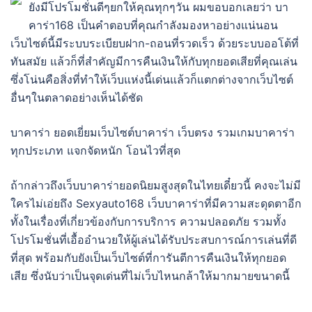
ยังมีโปรโมชั่นดีๆยกให้คุณทุกๆวัน ผมขอบอกเลยว่า บา
คาร่า168 เป็นคำตอบที่คุณกำลังมองหาอย่างแน่นอน
เว็บไซต์นี้มีระบบระเบียบฝาก-ถอนที่รวดเร็ว ด้วยระบบออโต้ที่
ทันสมัย แล้วก็ที่สำคัญมีการคืนเงินให้กับทุกยอดเสียที่คุณเล่น
ซึ่งโน่นคือสิ่งที่ทำให้เว็บแห่งนี้เด่นแล้วก็แตกต่างจากเว็บไซต์
อื่นๆในตลาดอย่างเห็นได้ชัด
บาคาร่า ยอดเยี่ยมเว็บไซต์บาคาร่า เว็บตรง รวมเกมบาคาร่า
ทุกประเภท แจกจัดหนัก โอนไวที่สุด
ถ้ากล่าวถึงเว็บบาคาร่ายอดนิยมสูงสุดในไทยเดี๋ยวนี้ คงจะไม่มี
ใครไม่เอ่ยถึง Sexyauto168 เว็บบาคาร่าที่มีความสะดุดตาอีก
ทั้งในเรื่องที่เกี่ยวข้องกับการบริการ ความปลอดภัย รวมทั้ง
โปรโมชั่นที่เอื้ออำนวยให้ผู้เล่นได้รับประสบการณ์การเล่นที่ดี
ที่สุด พร้อมกับยังเป็นเว็บไซต์ที่การันตีการคืนเงินให้ทุกยอด
เสีย ซึ่งนับว่าเป็นจุดเด่นที่ไม่เว็บไหนกล้าให้มากมายขนาดนี้