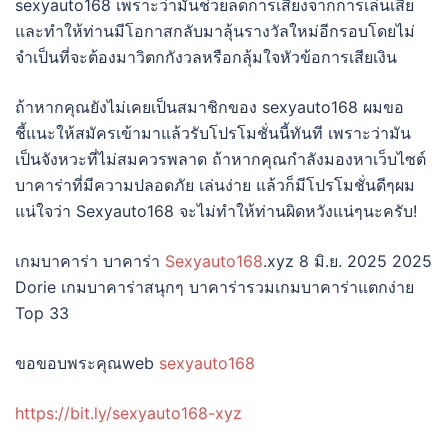
sexyauto168 เพราะว่ามันช่วยลดการเสี่ยงจากการเล่นเสีย
และทำให้ท่านมีโอกาสกลับมาลุ้นรางวัลใหม่อีกรอบโดยไม่
จำเป็นที่จะต้องมาวิตกกังวลหรือกลุ้มใจหัวข้อการเสียเงิน
ถ้าหากคุณยังไม่เคยเป็นสมาชิกของ sexyauto168 ผมขอ
ชี้แนะให้สมัครเข้ามาแล้วรับโปรโมชั่นนี้ทันที เพราะว่ามัน
เป็นจังหวะที่ไม่สมควรพลาด ถ้าหากคุณกำลังมองหาเว็บไซต์
บาคาร่าที่มีความปลอดภัย เล่นง่าย แล้วก็มีโปรโมชั่นดีๆผม
แน่ใจว่า Sexyauto168 จะไม่ทำให้ท่านผิดหวังแน่ๆนะครับ!
เกมบาคาร่า บาคาร่า
Sexyauto168
.xyz 8 มิ.ย. 2025 2025
Dorie เกมบาคาร่าสนุกๆ บาคาร่ารวมเกมบาคาร่าแตกง่าย
Top 33
ขอขอบพระคุณweb
sexyauto168
https://bit.ly/sexyauto168-xyz