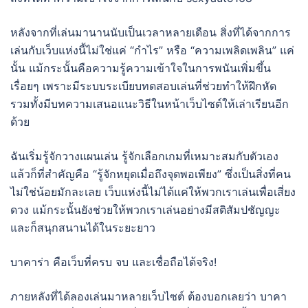
หลังจากที่เล่นมานานนับเป็นเวลาหลายเดือน สิ่งที่ได้จากการ
เล่นกับเว็บแห่งนี้ไม่ใช่แค่ “กำไร” หรือ “ความเพลิดเพลิน” แค่
นั้น แม้กระนั้นคือความรู้ความเข้าใจในการพนันเพิ่มขึ้น
เรื่อยๆ เพราะมีระบบระเบียบทดสอบเล่นที่ช่วยทำให้ฝึกหัด
รวมทั้งมีบทความเสนอแนะวิธีในหน้าเว็บไซต์ให้เล่าเรียนอีก
ด้วย
ฉันเริ่มรู้จักวางแผนเล่น รู้จักเลือกเกมที่เหมาะสมกับตัวเอง
แล้วก็ที่สำคัญคือ “รู้จักหยุดเมื่อถึงจุดพอเพียง” ซึ่งเป็นสิ่งที่คน
ไม่ใช่น้อยมักละเลย เว็บแห่งนี้ไม่ได้แค่ให้พวกเราเล่นเพื่อเสี่ยง
ดวง แม้กระนั้นยังช่วยให้พวกเราเล่นอย่างมีสติสัมปชัญญะ
และก็สนุกสนานได้ในระยะยาว
บาคาร่า คือเว็บที่ครบ จบ และเชื่อถือได้จริง!
ภายหลังที่ได้ลองเล่นมาหลายเว็บไซต์ ต้องบอกเลยว่า บาคา