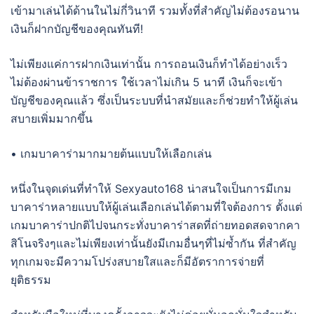
เข้ามาเล่นได้ด้านในไม่กี่วินาที รวมทั้งที่สำคัญไม่ต้องรอนาน
เงินก็ฝากบัญชีของคุณทันที!
ไม่เพียงแค่การฝากเงินเท่านั้น การถอนเงินก็ทำได้อย่างเร็ว
ไม่ต้องผ่านข้าราชการ ใช้เวลาไม่เกิน 5 นาที เงินก็จะเข้า
บัญชีของคุณแล้ว ซึ่งเป็นระบบที่นำสมัยและก็ช่วยทำให้ผู้เล่น
สบายเพิ่มมากขึ้น
• เกมบาคาร่ามากมายต้นแบบให้เลือกเล่น
หนึ่งในจุดเด่นที่ทำให้ Sexyauto168 น่าสนใจเป็นการมีเกม
บาคาร่าหลายแบบให้ผู้เล่นเลือกเล่นได้ตามที่ใจต้องการ ตั้งแต่
เกมบาคาร่าปกติไปจนกระทั่งบาคาร่าสดที่ถ่ายทอดสดจากคา
สิโนจริงๆและไม่เพียงเท่านั้นยังมีเกมอื่นๆที่ไม่ซ้ำกัน ที่สำคัญ
ทุกเกมจะมีความโปร่งสบายใสและก็มีอัตราการจ่ายที่
ยุติธรรม