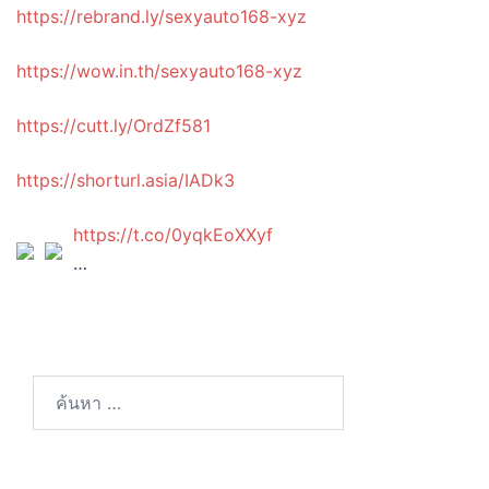
https://rebrand.ly/sexyauto168-xyz
https://wow.in.th/sexyauto168-xyz
https://cutt.ly/OrdZf581
https://shorturl.asia/IADk3
https://t.co/0yqkEoXXyf
…
ค้นหา
สำหรับ: