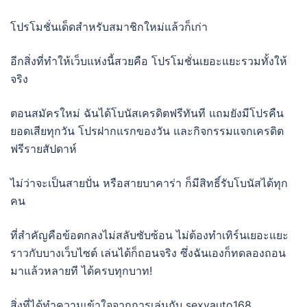
โปรโมชั่นเด็ดสำหรับสมาชิกใหม่แล้วก็เก่า
อีกสิ่งที่ทำให้เว็บแห่งนี้สวยคือ โปรโมชั่นเยอะแยะรวมทั้งให้
จริง
ตอนสมัครใหม่ ฉันได้โบนัสเครดิตฟรีทันที แถมยังมีโปรคืน
ยอดเสียทุกวัน โปรฝากแรกของวัน และกิจกรรมแจกเครดิต
ฟรีรายสัปดาห์
ไม่ว่าจะเป็นสายปั่น หรือสายบาคาร่า ก็มีสิทธิ์รับโบนัสได้ทุก
คน
ที่สำคัญคือข้อตกลงไม่สลับซับซ้อน ไม่ต้องทำเทิร์นเยอะแยะ
ราวกับบางเว็บไซต์ เล่นได้ก็ถอนจริง ซึ่งฉันเองก็ทดลองถอน
มาแล้วหลายที ได้ครบทุกบาท!
สิ่งที่ได้ทำความเข้าใจจากการเล่นกับ sexyauto168