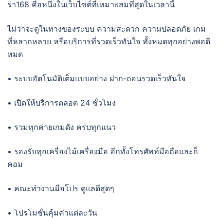
ร่า168 คือหนึ่งในเว็บไซต์ที่เหมาะสมที่สุดในเวลานี้
ไม่ว่าจะดูในทางของระบบ ความสะดวก ความปลอดภัย เกม
ที่หลากหลาย หรือบริการที่รวดเร็วทันใจ ทั้งหมดทุกอย่างพอดี
หมด
• ระบบอัตโนมัติเต็มแบบอย่าง ฝาก-ถอนรวดเร็วทันใจ
• เปิดให้บริการตลอด 24 ชั่วโมง
• รวมทุกค่ายเกมดัง ครบทุกแนว
• รองรับทุกเครื่องไม้เครื่องมือ อีกทั้งโทรศัพท์มือถือและก็
คอม
• คณะทำงานมือโปร ดูแลดีสุดๆ
• โปรโมชั่นคุ้มค่าแต่ละวัน