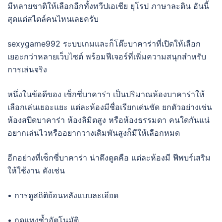
มีหลายชาติให้เลือกอีกทั้งทวีปเอเชีย ยุโรป ภาษาละติน อันนี้
สุดแต่สไตล์คนไหนเลยครับ
sexygame992 ระบบเกมและก็โต๊ะบาคาร่าที่เปิดให้เลือก
เยอะกว่าหลายเว็บไซต์ พร้อมฟีเจอร์ที่เพิ่มความสนุกสำหรับ
การเล่นจริง
หนึ่งในข้อดีของ เซ็กซี่บาคาร่า เป็นปริมาณห้องบาคาร่าให้
เลือกเล่นเยอะแยะ แต่ละห้องมีชื่อเรียกเด่นชัด ยกตัวอย่างเช่น
ห้องสปีดบาคาร่า ห้องลิมิตสูง หรือห้องธรรมดา คนใดกันแน่
อยากเล่นไวหรืออยากวางเดิมพันสูงก็มีให้เลือกหมด
อีกอย่างที่เซ็กซี่บาคาร่า น่าดึงดูดคือ แต่ละห้องมี ฟีพบร์เสริม
ให้ใช้งาน ดังเช่น
• การดูสถิติย้อนหลังแบบละเอียด
• กดแทงซ้ำอัตโนมัติ