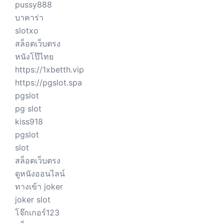
pussy888
บาคาร่า
slotxo
สล็อตเว็บตรง
หนังโป๊ไทย
https://1xbetth.vip
https://pgslot.spa
pgslot
pg slot
kiss918
pgslot
slot
สล็อตเว็บตรง
ดูหนังออนไลน์
ทางเข้า joker
joker slot
โจ๊กเกอร์123