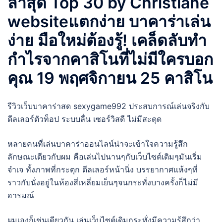
ล่าสุด Top 30 by Christiane
websiteแตกง่าย บาคาร่าเล่น
ง่าย มือใหม่ต้องรู้! เคล็ดลับทำ
กำไรจากคาสิโนที่ไม่มีใครบอก
คุณ 19 พฤศจิกายน 25 คาสิโน
รีวิวเว็บบาคาร่าสด sexygame992 ประสบการณ์เล่นจริงกับ
ดีลเลอร์ตัวท็อป ระบบลื่น เซอร์วิสดี ไม่มีสะดุด
หลายคนที่เล่นบาคาร่าออนไลน์น่าจะเข้าใจความรู้สึก
ลักษณะเดียวกับผม คือเล่นไปนานๆกับเว็บไซต์เดิมๆมันเริ่ม
จำเจ ทั้งภาพที่กระตุก ดีลเลอร์หน้านิ่ง บรรยากาศแห้งๆที่
ราวกับนั่งอยู่ในห้องสี่เหลี่ยมเย็นๆจนกระทั่งบางครั้งก็ไม่มี
อารมณ์
ผมเองก็เช่นเดียวกัน เล่นเว็บไซต์เดิมกระทั่งมีความรู้สึกว่า