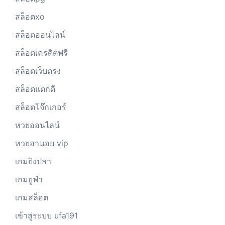
สล็อตxo
สล็อตออนไลน์
สล็อตเครดิตฟรี
สล็อตเว็บตรง
สล็อตแตกดี
สล็อตโจ๊กเกอร์
หวยออนไลน์
หวยฮานอย vip
เกมยิงปลา
เกมยูฟ่า
เกมสล็อต
เข้าสู่ระบบ ufa191