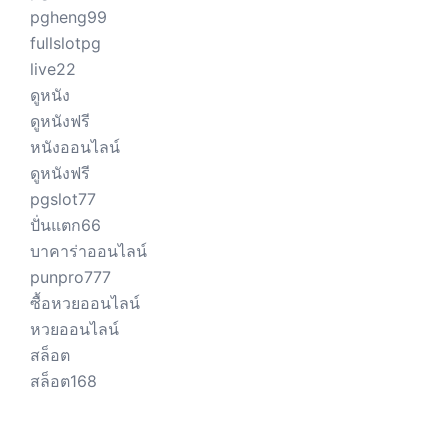
pgheng99
fullslotpg
live22
ดูหนัง
ดูหนังฟรี
หนังออนไลน์
ดูหนังฟรี
pgslot77
ปั่นแตก66
บาคาร่าออนไลน์
punpro777
ซื้อหวยออนไลน์
หวยออนไลน์
สล็อต
สล็อต168