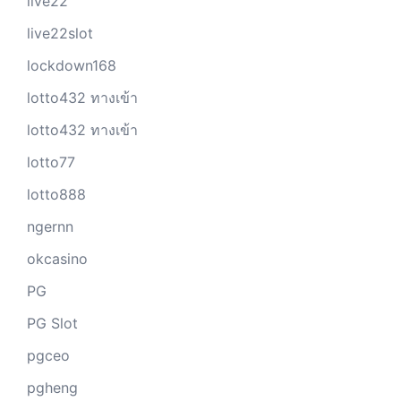
live22
live22slot
lockdown168
lotto432 ทางเข้า
lotto432 ทางเข้า
lotto77
lotto888
ngernn
okcasino
PG
PG Slot
pgceo
pgheng