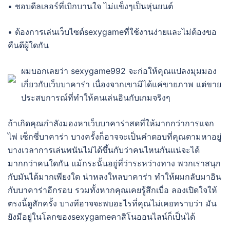
• ชอบดีลเลอร์ที่เบิกบานใจ ไม่แข็งๆเป็นหุ่นยนต์
• ต้องการเล่นเว็บไซต์sexygameที่ใช้งานง่ายและไม่ต้องขอ
คืนดีผู้ใดกัน
ผมบอกเลยว่า sexygame992 จะก่อให้คุณแปลงมุมมอง
เกี่ยวกับเว็บบาคาร่า เนื่องจากเขามิได้แค่ขายภาพ แต่ขาย
ประสบการณ์ที่ทำให้คนเล่นอินกับเกมจริงๆ
ถ้าเกิดคุณกำลังมองหาเว็บบาคาร่าสดที่ให้มากกว่าการแจก
ไพ่ เซ็กซี่บาคาร่า บางครั้งก็อาจจะเป็นคำตอบที่คุณตามหาอยู่
บางเวลาการเล่นพนันไม่ได้ขึ้นกับว่าคนไหนกันแน่จะได้
มากกว่าคนใดกัน แม้กระนั้นอยู่ที่ว่าระหว่างทาง พวกเราสนุก
กับมันได้มากเพียงใด น่าหลงใหลบาคาร่า ทำให้ผมกลับมาอิน
กับบาคาร่าอีกรอบ รวมทั้งหากคุณเคยรู้สึกเบื่อ ลองเปิดใจให้
ตรงนี้ดูสักครั้ง บางทีอาจจะพบอะไรที่คุณไม่เคยทราบว่า มัน
ยังมีอยู่ในโลกของsexygameคาสิโนออนไลน์ก็เป็นได้