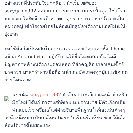
อย่างแรกที่ประทับใจมากคือ หน้าเว็บไซต์ของ
sexygame992 ออกแบบมาเรียบง่าย แม้กระนั้นดูดี ใช้สีโทน
สบายตา ไม่จัดจ้าจนถึงลายตา ทุกรายการอาหารจัดวางเป็น
หมวดหมู่ เข้าใจง่ายโดยไม่ต้องเปิดคู่มือหรือถามแอดไม่นให้
ยุ่งยาก
ผมใช้มือถือเป็นหลักในการเล่น ทดลองเปิดบนอีกทั้ง iPhone
แล้วก็ Android พบว่าปฏิบัติงานได้ลื่นไหลเสมอกัน ไม่มี
ปัญหาภาพค้างหรือกระดอนหลุด ที่สำคัญคือ เวลาเล่นเซ็กซี่
บาคาร่า บาคาร่าผ่านมือถือ หน้าเกมยังแสดงทุกปุ่มแน่ชัด กด
ง่าย ไม่พลาด
นอกนั้น
sexygame992
ยังมีระบบระเบียบแนะนำสำหรับ
มือใหม่ ได้แก่ ตารางสถิติเกมแบบอ่านง่าย มีตัวเลือกเดิม
พันแบบเร็ว หรือแม้แต่คำอธิบายพื้นฐานในห้องเล่นต่างๆ
ว่าห้องนี้เหมาะกับคนไหนกัน ระดับเริ่มหรือเซียน ช่วยให้เลือก
ห้องได้ง่ายขึ้นเยอะแยะ