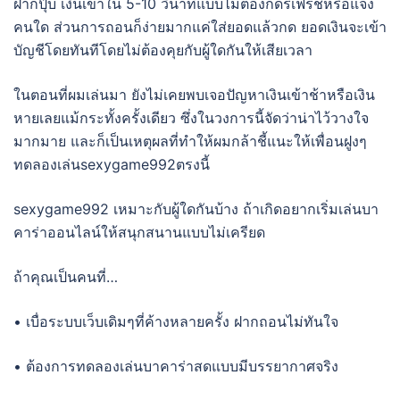
ฝากปุ๊บ เงินเข้าใน 5-10 วินาทีแบบไม่ต้องกดรีเฟรชหรือแจ้ง
คนใด ส่วนการถอนก็ง่ายมากแค่ใส่ยอดแล้วกด ยอดเงินจะเข้า
บัญชีโดยทันทีโดยไม่ต้องคุยกับผู้ใดกันให้เสียเวลา
ในตอนที่ผมเล่นมา ยังไม่เคยพบเจอปัญหาเงินเข้าช้าหรือเงิน
หายเลยแม้กระทั้งครั้งเดียว ซึ่งในวงการนี้จัดว่าน่าไว้วางใจ
มากมาย และก็เป็นเหตุผลที่ทำให้ผมกล้าชี้แนะให้เพื่อนฝูงๆ
ทดลองเล่นsexygame992ตรงนี้
sexygame992 เหมาะกับผู้ใดกันบ้าง ถ้าเกิดอยากเริ่มเล่นบา
คาร่าออนไลน์ให้สนุกสนานแบบไม่เครียด
ถ้าคุณเป็นคนที่…
• เบื่อระบบเว็บเดิมๆที่ค้างหลายครั้ง ฝากถอนไม่ทันใจ
• ต้องการทดลองเล่นบาคาร่าสดแบบมีบรรยากาศจริง