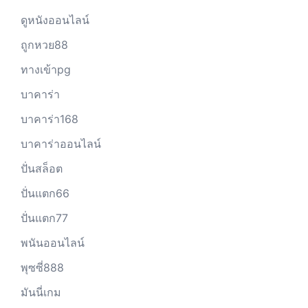
ดูหนังออนไลน์
ถูกหวย88
ทางเข้าpg
บาคาร่า
บาคาร่า168
บาคาร่าออนไลน์
ปั่นสล็อต
ปั่นแตก66
ปั่นแตก77
พนันออนไลน์
พุซซี่888
มันนี่เกม