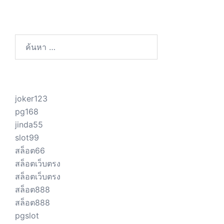
ค้นหา
สำหรับ:
joker123
pg168
jinda55
slot99
สล็อต66
สล็อตเว็บตรง
สล็อตเว็บตรง
สล็อต888
สล็อต888
pgslot