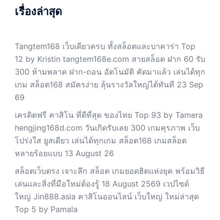
เรื่องล่าสุด
Tangtem168 เว็บเดียวครบ ทั้งสล็อตและบาคาร่า Top
12 by Kristin tangtem168e.com สายสล็อต ฝาก 60 รับ
300 ห้ามพลาด ฝาก-ถอน อัตโนมัติ คัดมาแล้ว เล่นได้ทุก
เกม สล็อต168 สมัครง่าย ลุ้นรางวัลใหญ่ได้ทันที 23 Sep
69
เครดิตฟรี คาสิโน ที่ดีที่สุด ของไทย Top 93 by Tamera
hengjing168d.com วันเกิดรับเลย 300 เกมคุรภาพ เว็บ
โปร่งใส ยูสเดียว เล่นได้ทุกเกม สล็อต168 เกมสล็อต
หลายร้อยแบบ 13 August 26
สล็อตเว็บตรง เจาะลึก สล็อต เกมยอดฮิตแห่งยุค พร้อมวิธี
เล่นและสิ่งที่มือใหม่ต้องรู้ 18 August 2569 เวปไซต์
ใหญ่ Jin888.asia คาสิโนออนไลน์ เว็บใหญ่ ใหม่ล่าสุด
Top 5 by Pamala