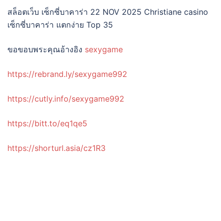
สล็อตเว็บ เซ็กซี่บาคาร่า 22 NOV 2025 Christiane casino
เซ็กซี่บาคาร่า แตกง่าย Top 35
ขอขอบพระคุณอ้างอิง
sexygame
https://rebrand.ly/sexygame992
https://cutly.info/sexygame992
https://bitt.to/eq1qe5
https://shorturl.asia/cz1R3