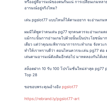
หรืออยู่ที่อารมณ์ของตนกันแน่ การเปลี่ยนเกมหลายค
อารมณ์อยู่จริงไหม?
เล่น pgslot77 แบบไหนก็ได้ตามอยาก จะอ่านเกมหรือ
ผมมิได้พูดว่าคนเล่น pg77 ทุกคนควรจะอ่านเกมตลอ
แม้กระนั้นการอ่านเกมไปด้วยนั้นเป็นประโยชน์มากม
เดียว แต่ว่าคุณจะพิจารณาการกระทำเกม จังหวะกา
ทำให้เราทราบดีว่า ตอนไหนควรจะเล่น pg77 ต่อ ตอน
เล่นตามอารมณ์ดังเดิมอีกต่อไป มาทดลองกันได้เล
สล็อตฝาก 10 รับ 100 โปรโมชั่นใหม่ล่าสุด pg77 p
Top 28
ขอขอบพระคุณอ้างอิง
pgslot77
https://rebrand.ly/pgslot77-art