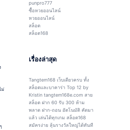
punpro777
ซื้อหวยออนไลน์
หวยออนไลน์
สล็อต
สล็อต168
เรื่องล่าสุด
ม
ง
Tangtem168 เว็บเดียวครบ ทั้ง
สล็อตและบาคาร่า Top 12 by
ไม่
Kristin tangtem168e.com สาย
สล็อต ฝาก 60 รับ 300 ห้าม
พลาด ฝาก-ถอน อัตโนมัติ คัดมา
แล้ว เล่นได้ทุกเกม สล็อต168
สมัครง่าย ลุ้นรางวัลใหญ่ได้ทันที
ๆ