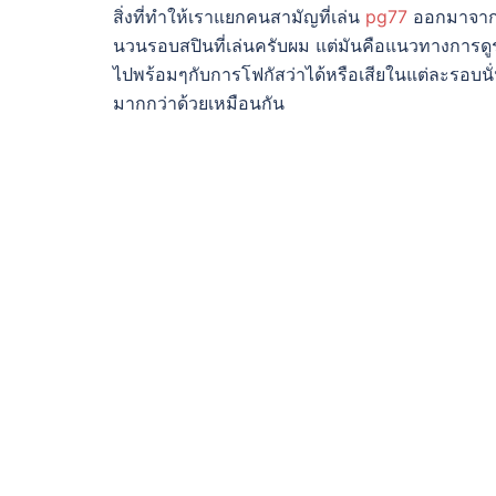
สิ่งที่ทำให้เราแยกคนสามัญที่เล่น
pg77
ออกมาจากผู
นวนรอบสปินที่เล่นครับผม แต่มันคือแนวทางการดู
ไปพร้อมๆกับการโฟกัสว่าได้หรือเสียในแต่ละรอบนั่น
มากกว่าด้วยเหมือนกัน