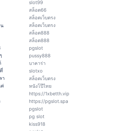
slot99
สล็อต66
สล็อตเว็บตรง
สล็อตเว็บตรง
าน
สล็อต888
สล็อต888
ร
pgslot
ๆ
pussy888
้
บาคาร่า
ี่
slotxo
วลา
สล็อตเว็บตรง
ต่
หนังโป๊ไทย
https://1xbetth.vip
ำ
https://pgslot.spa
pgslot
pg slot
kiss918