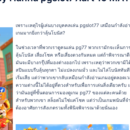
เพราะเหตุไรผู้เล่นบางบุคคลเล่น pgslot77 เสมือนกำลังอ่
เกมมากยิ่งกว่าลุ้นโบนัส?
ในช่วงเวลาที่พวกเราดูคนเล่น pg77 พวกเรามักจะเห็นกา
ลุ้นโบนัส เสี่ยงโชค หรือเสี่ยงดวงกันหมด แต่ถ้าพิจารณาดี
มันจะมีบางกรุ๊ปที่มองต่างออกไป เพราะเหตุว่าพวกเขามิได
สปินแบบรีบลุ้นทุกตา ไม่แปลงเกมมั่ว และไม่ไล่โบนัสทันทีท
เริ่มเสีย แต่ว่าพวกเขากลับเหมือนกำลังอ่านเกมอยู่ตลอดเ
ความต่างนี้ไม่ได้อยู่ที่ดวงสำหรับเพื่อการเล่นสิ่งเดียวครับ แ
ว่ามันอยู่ที่ขั้นตอนการมองดูเกม pg77 ของแต่ละคนด้วย
สำหรับพวกเขา สล็อตไม่ใช่แค่โชค แต่ว่าเป็นเกมพนันที่จ
ต้องอาศัยการสังเกตรวมทั้งพินิจพิจารณาด้วยนั่นเอง