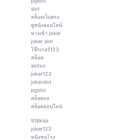
pgslot
slot
สล็อตเว็บตรง
ดูหนังออนไลน์
ทางเข้า joker
joker slot
โจ๊กเกอร์123
สล็อต
slotxo
joker123
jokerslot
pgslot
สล็อตxo
สล็อตออนไลน์
918kiss
joker123
หนังชนโรง