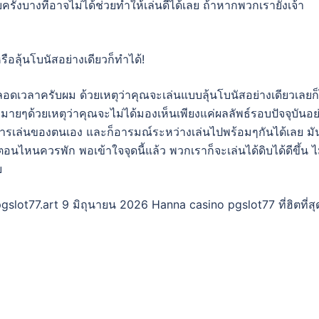
รั้งบางทีอาจไม่ได้ช่วยทำให้เล่นดีได้เลย ถ้าหากพวกเรายังเจ้า
ลุ้นโบนัสอย่างเดียวก็ทำได้!
ดเวลาครับผม ด้วยเหตุว่าคุณจะเล่นแบบลุ้นโบนัสอย่างเดียวเลยก็
ายๆด้วยเหตุว่าคุณจะไม่ได้มองเห็นเพียงแค่ผลลัพธ์รอบปัจจุบันอย
รเล่นของตนเอง และก็อารมณ์ระหว่างเล่นไปพร้อมๆกันได้เลย มัน
ไหนควรพัก พอเข้าใจจุดนี้แล้ว พวกเราก็จะเล่นได้ดิบได้ดีขึ้น ไ
ย
gslot77.art 9 มิถุนายน 2026 Hanna casino pgslot77 ที่ฮิตที่สุ