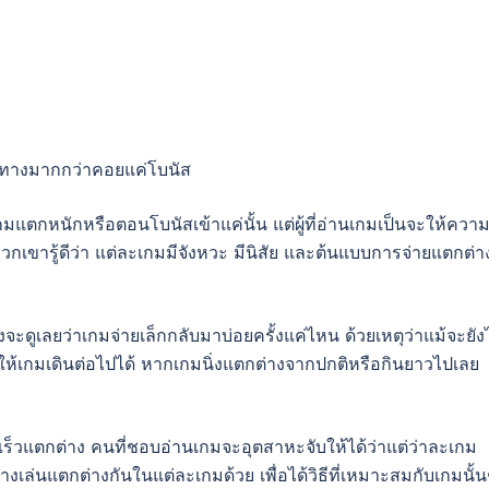
ลางทางมากกว่าคอยแค่โบนัส
มแตกหนักหรือตอนโบนัสเข้าแค่นั้น แต่ผู้ที่อ่านเกมเป็นจะให้ควา
วกเขารู้ดีว่า แต่ละเกมมีจังหวะ มีนิสัย และต้นแบบการจ่ายแตกต่า
งจะดูเลยว่าเกมจ่ายเล็กกลับมาบ่อยครั้งแค่ไหน ด้วยเหตุว่าแม้จะยัง
วยให้เกมเดินต่อไปได้ หากเกมนิ่งแตกต่างจากปกติหรือกินยาวไปเลย
มเร็วแตกต่าง คนที่ชอบอ่านเกมจะอุตสาหะจับให้ได้ว่าแต่ว่าละเกม
ล่นแตกต่างกันในแต่ละเกมด้วย เพื่อได้วิธีที่เหมาะสมกับเกมนั้น