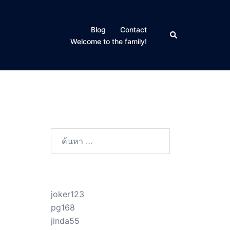
Blog
Contact
Search
Welcome to the family!
ค้นหา
สำหรับ:
joker123
pg168
jinda55
Y