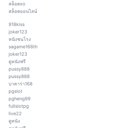
สล็อตxo
สล็อตออนไลน์
918kiss
joker123
หนังชนโรง
sagame168th
joker123
ดูหนังฟรี
pussy888
pussy888
บาคาร่า168
pgslot
pgheng99
fullslotpg
live22
ดูหนัง