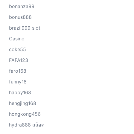
bonanza99
bonus888
brazil999 slot
Casino
coke55
FAFA123
faro168
funny18
happy168
hengjing168
hongkong456
hydra888 สล็อต