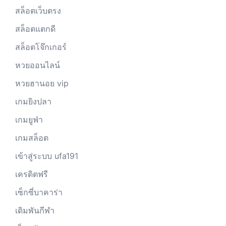
สล็อตเว็บตรง
สล็อตแตกดี
สล็อตโจ๊กเกอร์
หวยออนไลน์
หวยฮานอย vip
เกมยิงปลา
เกมยูฟ่า
เกมสล็อต
เข้าสู่ระบบ ufa191
เครดิตฟรี
เซ็กซี่บาคาร่า
เดิมพันกีฬา