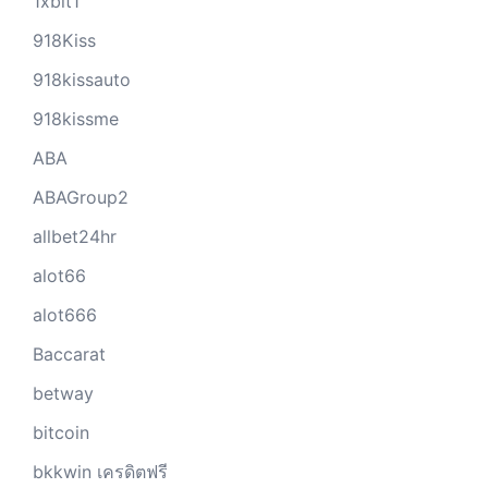
1xbit1
918Kiss
918kissauto
918kissme
ABA
ABAGroup2
allbet24hr
alot66
alot666
Baccarat
betway
bitcoin
bkkwin เครดิตฟรี