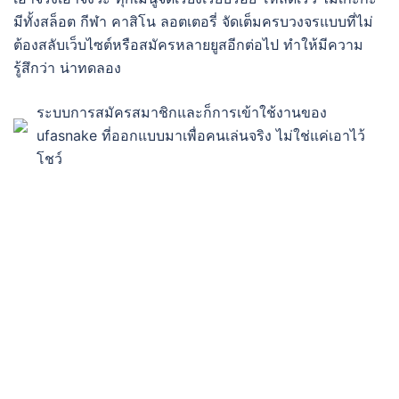
มีทั้งสล็อต กีฬา คาสิโน ลอตเตอรี่ จัดเต็มครบวงจรแบบที่ไม่
ต้องสลับเว็บไซต์หรือสมัครหลายยูสอีกต่อไป ทำให้มีความ
รู้สึกว่า น่าทดลอง
ระบบการสมัครสมาชิกและก็การเข้าใช้งานของ
ufasnake ที่ออกแบบมาเพื่อคนเล่นจริง ไม่ใช่แค่เอาไว้
โชว์