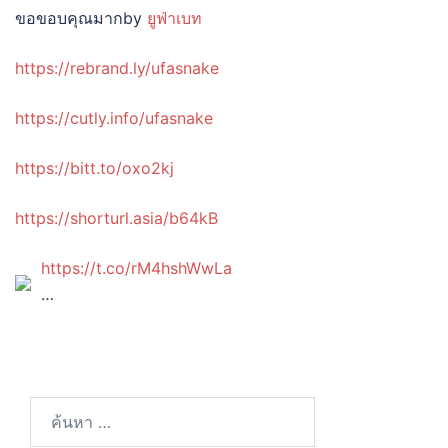
ขอขอบคุณมากby
ยูฟ่าเบท
https://rebrand.ly/ufasnake
https://cutly.info/ufasnake
https://bitt.to/oxo2kj
https://shorturl.asia/b64kB
https://t.co/rM4hshWwLa
…
ค้นหา
สำหรับ: