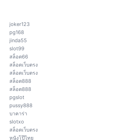
joker123
pg168
jinda55
slot99
สล็อต66
สล็อตเว็บตรง
สล็อตเว็บตรง
สล็อต888
สล็อต888
pgslot
pussy888
บาคาร่า
slotxo
สล็อตเว็บตรง
หนังโป๊ไทย