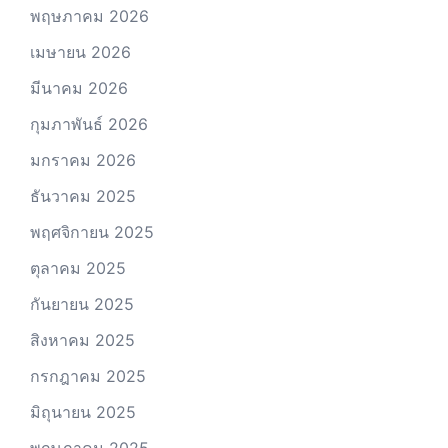
พฤษภาคม 2026
เมษายน 2026
มีนาคม 2026
กุมภาพันธ์ 2026
มกราคม 2026
ธันวาคม 2025
พฤศจิกายน 2025
ตุลาคม 2025
กันยายน 2025
สิงหาคม 2025
กรกฎาคม 2025
มิถุนายน 2025