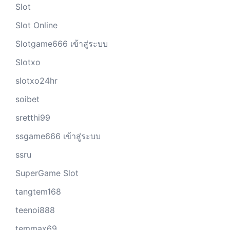
Slot
Slot Online
Slotgame666 เข้าสู่ระบบ
Slotxo
slotxo24hr
soibet
sretthi99
ssgame666 เข้าสู่ระบบ
ssru
SuperGame Slot
tangtem168
teenoi888
temmax69