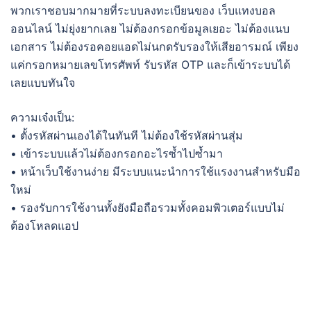
พวกเราชอบมากมายที่ระบบลงทะเบียนของ เว็บแทงบอล
ออนไลน์ ไม่ยุ่งยากเลย ไม่ต้องกรอกข้อมูลเยอะ ไม่ต้องแนบ
เอกสาร ไม่ต้องรอคอยแอดไม่นกดรับรองให้เสียอารมณ์ เพียง
แค่กรอกหมายเลขโทรศัพท์ รับรหัส OTP และก็เข้าระบบได้
เลยแบบทันใจ
ความเจ๋งเป็น:
• ตั้งรหัสผ่านเองได้ในทันที ไม่ต้องใช้รหัสผ่านสุ่ม
• เข้าระบบแล้วไม่ต้องกรอกอะไรซ้ำไปซ้ำมา
• หน้าเว็บใช้งานง่าย มีระบบแนะนำการใช้แรงงานสำหรับมือ
ใหม่
• รองรับการใช้งานทั้งยังมือถือรวมทั้งคอมพิวเตอร์แบบไม่
ต้องโหลดแอป