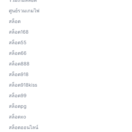
ศูนย์รวมเกมไพ่
สล็อต
สล็อต168
สล็อต55
สล็อต66
สล็อต888
สล็อต918
สล็อต918kiss
สล็อต99
สล็อตpg
สล็อตxo
สล็อตออนไลน์