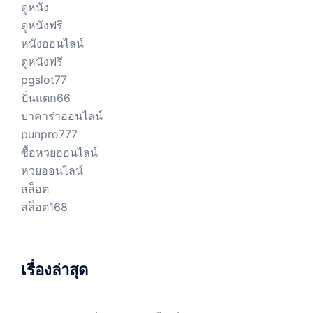
ดูหนัง
ดูหนังฟรี
หนังออนไลน์
ดูหนังฟรี
pgslot77
ปั่นแตก66
บาคาร่าออนไลน์
punpro777
ซื้อหวยออนไลน์
หวยออนไลน์
สล็อต
สล็อต168
เรื่องล่าสุด