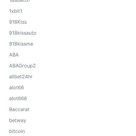
1xbit1
918Kiss
918kissauto
918kissme
ABA
ABAGroup2
allbet24hr
alot66
alot666
Baccarat
betway
bitcoin