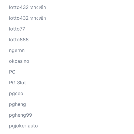
lotto432 ทางเข้า
lotto432 ทางเข้า
lotto77
lotto888
ngernn
okcasino
PG
PG Slot
pgceo
pgheng
pgheng99
pgjoker auto