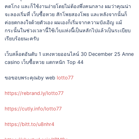
คดโกง และก็ใช้งานง่ายโดยไม่ต้องพึ่งคนกลาง ผมว่าคุณน่า
จะลองเริ่มที่ เว็บซื้อหวย สักโพยสองโพย และหลังจากนั้นก็
ค่อยตกลงใจด้วยตัวเอง ผมเองก็เริ่มจากความบังเอิญ แม้
กระนั้นในช่วงเวลานี้ใช้เว็บแห่งนี้เป็นหลักไปแล้วเป็นระเบียบ
เรียบร้อยนะครับ
เว็บสล็อตอันดับ 1 แทงหวยออนไลน์ 30 December 25 Anne
casino เว็บซื้อหวย แตกหนัก Top 44
ขอขอบพระคุณby web
lotto77
https://rebrand.ly/lotto77
https://cutly.info/lotto77
https://bitt.to/u8nhr4