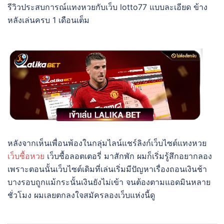
รีวิวประสบการณ์แทงหวยกับเว็บ lotto77 แบบละเอียด ข้าง
หลังเล่นครบ 1 เดือนเต็ม
หลังจากเห็นเพื่อนพ้องในกลุ่มไลน์แชร์ลิงก์เว็บไซต์แทงหวย
เว็บซื้อหวย
เว็บซื้อลอตเตอรี่ มาสักพัก ผมก็เริ่มรู้สึกอยากลอง
เพราะตอนนั้นเว็บไซต์เดิมที่เล่นเริ่มมีปัญหาเรื่องถอนเงินช้า
บางรอบถูกแม้กระนั้นเงินยังไม่เข้า จนต้องตามแอดมินหลาย
ชั่วโมง ผมเลยตกลงใจสมัครลองเว็บแห่งนี้ดู