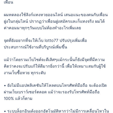
เพื่อน
ผมทดลองใช้ลิงก์แทงหวยออนไลน์ เสนอแนะของตนกับเพื่อน
ฝูงในกลุ่มไลน์ ปรากฏว่าเพื่อนฝูงสมัครและก็แทงจริง ผมได้
ค่าคอมมาทุกๆวันแบบไม่ต้องทำอะไรเพิ่มเลย
จุดที่ยังอยากที่จะให้เว็บ lotto77 ปรับปรุงเพิ่มเพื่อ
ประสบการณ์ใช้งานที่บริบูรณ์เพิ่มขึ้น
แม้ว่าโดยรวมเว็บไซต์จะดีเลิศๆแม้กระนั้นก็ยังมีจุดที่มีความ
คิดว่าคงจะปรับแก้ให้ดีมากยิ่งกว่านี้ เพื่อให้เหมาะสมกับผู้ใช้
งานเว็บซื้อหวย ทุกระดับ
• ยังไม่มีแอปพลิเคชันให้โหลดบนโทรศัพท์มือถือ จะต้องเปิด
ผ่านเว็บเบราว์เซอร์ตลอด แม้ว่าจะรองรับโทรศัพท์มือถือ
100% แล้วก็ตาม
• ระบบล็อกอินเด้งออกอัตโนมัติหากว่าไม่มีการเคลื่อนไหวใน