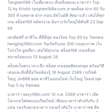
Tangtem168 เว็บเดียวครบ ทั้งสล็อตและบาคาร่า Top
12 by Kristin tangtem168e.com สายสล็อต ฝาก 60 รับ
300 ห้ามพลาด ฝาก-ถอน อัตโนมัติ คัดมาแล้ว เล่นได้ทุก
เกม สล็อต168 สมัครง่าย ลุ้นรางวัลใหญ่ได้ทันที 23 Sep
69
เครดิตฟรี คาสิโน ที่ดีที่สุด ของไทย Top 93 by Tamera
hengjing168d.com วันเกิดรับเลย 300 เกมคุรภาพ เว็บ
โปร่งใส ยูสเดียว เล่นได้ทุกเกม สล็อต168 เกมสล็อต
หลายร้อยแบบ 13 August 26
สล็อตเว็บตรง เจาะลึก สล็อต เกมยอดฮิตแห่งยุค พร้อมวิธี
เล่นและสิ่งที่มือใหม่ต้องรู้ 18 August 2569 เวปไซต์
ใหญ่ Jin888.asia คาสิโนออนไลน์ เว็บใหญ่ ใหม่ล่าสุด
Top 5 by Pamala
บาคาร่า sexy168c.com 10 ก.ค. 2569 บาคาร่า เปิด
โลกเกมไพ่สดแบบเรียลไทม์ เซียนบาคาร่าตัวจริงรับ 3
แสน รองรับทุกธนาคาร ถอนเร็วทันใจ บาคาร่าสด ดีล