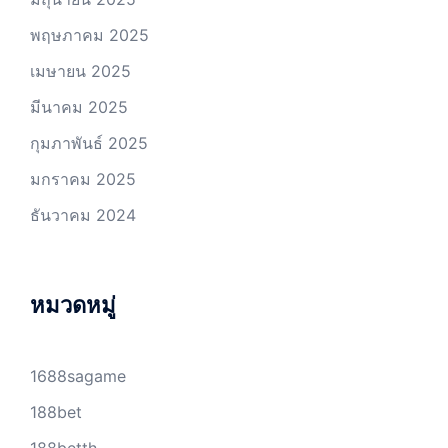
พฤษภาคม 2025
เมษายน 2025
มีนาคม 2025
กุมภาพันธ์ 2025
มกราคม 2025
ธันวาคม 2024
หมวดหมู่
1688sagame
188bet
188betth