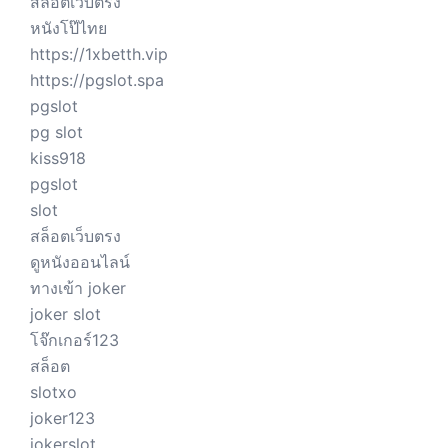
สล็อตเว็บตรง
หนังโป๊ไทย
https://1xbetth.vip
https://pgslot.spa
pgslot
pg slot
kiss918
pgslot
slot
สล็อตเว็บตรง
ดูหนังออนไลน์
ทางเข้า joker
joker slot
โจ๊กเกอร์123
สล็อต
slotxo
joker123
jokerslot