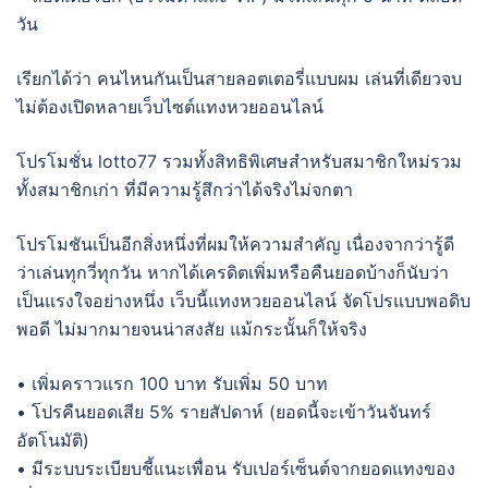
วัน
เรียกได้ว่า คนไหนกันเป็นสายลอตเตอรี่แบบผม เล่นที่เดียวจบ
ไม่ต้องเปิดหลายเว็บไซต์แทงหวยออนไลน์
โปรโมชั่น lotto77 รวมทั้งสิทธิพิเศษสำหรับสมาชิกใหม่รวม
ทั้งสมาชิกเก่า ที่มีความรู้สึกว่าได้จริงไม่จกตา
โปรโมชันเป็นอีกสิ่งหนึ่งที่ผมให้ความสำคัญ เนื่องจากว่ารู้ดี
ว่าเล่นทุกวี่ทุกวัน หากได้เครดิตเพิ่มหรือคืนยอดบ้างก็นับว่า
เป็นแรงใจอย่างหนึ่ง เว็บนี้แทงหวยออนไลน์ จัดโปรแบบพอดิบ
พอดี ไม่มากมายจนน่าสงสัย แม้กระนั้นก็ให้จริง
• เพิ่มคราวแรก 100 บาท รับเพิ่ม 50 บาท
• โปรคืนยอดเสีย 5% รายสัปดาห์ (ยอดนี้จะเข้าวันจันทร์
อัตโนมัติ)
• มีระบบระเบียบชี้แนะเพื่อน รับเปอร์เซ็นต์จากยอดแทงของ