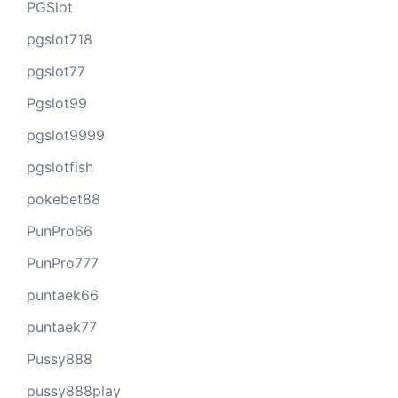
PGSlot
pgslot718
pgslot77
Pgslot99
pgslot9999
pgslotfish
pokebet88
PunPro66
PunPro777
puntaek66
puntaek77
Pussy888
pussy888play