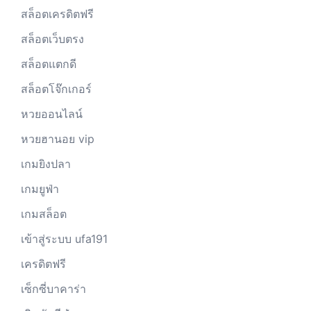
สล็อตเครดิตฟรี
สล็อตเว็บตรง
สล็อตแตกดี
สล็อตโจ๊กเกอร์
หวยออนไลน์
หวยฮานอย vip
เกมยิงปลา
เกมยูฟ่า
เกมสล็อต
เข้าสู่ระบบ ufa191
เครดิตฟรี
เซ็กซี่บาคาร่า