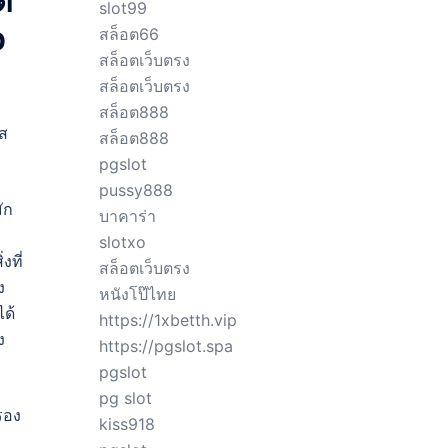
ด
slot99
p
สล็อต66
สล็อตเว็บตรง
สล็อตเว็บตรง
สล็อต888
ัส
สล็อต888
pgslot
pussy888
ัก
บาคาร่า
slotxo
งที่
สล็อตเว็บตรง
ง
หนังโป๊ไทย
ได้
https://1xbetth.vip
ง
https://pgslot.spa
pgslot
pg slot
รอง
kiss918