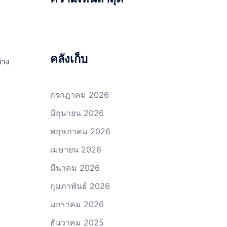
คลังเก็บ
่าง
กรกฎาคม 2026
มิถุนายน 2026
พฤษภาคม 2026
เมษายน 2026
มีนาคม 2026
กุมภาพันธ์ 2026
มกราคม 2026
ธันวาคม 2025