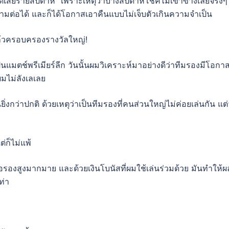
อดเสียรายสัปดาห์” เพราะเหตุว่าบางสัปดาห์โชคไม่เข้าข้างเลยจริงๆ
นามต่อได้ และก็ได้โอกาสเอาคืนแบบไม่เจ็บตัวเกินความจำเป็น
ล้วครอบครองรางวัลใหญ่!
็นแมตช์พรีเมียร์ลีก วันนั้นผมวิเคราะห์มาอย่างดีว่าทีมรองมีโอกา
ผมไม่ลังเลเลย
่งกว่าปกติ ด้วยเหตุว่าเป็นทีมรองที่คนส่วนใหญ่ไม่ค่อยเล่นกัน แต่
ต่ก็ไม่แพ้
องสูงมากมาย และด้วยเงินโบนัสที่ผมใช้เล่นร่วมด้วย มันทำให้ผ
ท่า