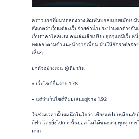
คราวแรกที่ผมทดลองวางเดิมพันบอลแบบขมักเขม้
สังเกตว่าเว็บแต่ละเว็บจ่ายค่าน้ำประปาแตกต่างกัน
เว็บราคาไหลแรง คนเล่นเสียเปรียบสุดๆแต่มีเว็บหนึ่
ทดลองตามคำแนะนำจากเพื่อน มันให้อัตราต่อรอง
เห็นๆ
ยกตัวอย่างเช่น คู่เดียวกัน
• เว็บไซต์อื่นจ่าย 1.78
• แต่ว่าเว็บไซต์ที่ผมเล่นอยู่จ่าย 1.92
ในช่วงเวลานั้นผมนึกในใจว่า เพียงแค่ไม่เหมือนกั
กีฬา โดยยิ่งไปกว่านั้นบอล ไม่ได้ชนะง่ายทุกคู่ กา
มาก