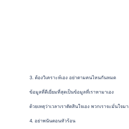
3. ต้องวิเคราะห์เอง อย่าตามคนไหนกันหมด
ข้อมูลที่ดีเยี่ยมที่สุดเป็นข้อมูลที่เราหามาเอง
ด้วยเหตุว่าเวลาเราตัดสินใจเอง พวกเราจะมั่นใจมาก
4. อย่าพนันตอนหัวร้อน