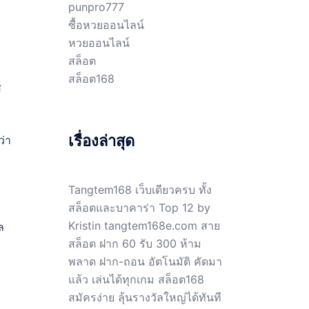
punpro777
ซื้อหวยออนไลน์
หวยออนไลน์
สล็อต
สล็อต168
ส
เรื่องล่าสุด
ว่า
Tangtem168 เว็บเดียวครบ ทั้ง
สล็อตและบาคาร่า Top 12 by
Kristin tangtem168e.com สาย
ล
สล็อต ฝาก 60 รับ 300 ห้าม
พลาด ฝาก-ถอน อัตโนมัติ คัดมา
แล้ว เล่นได้ทุกเกม สล็อต168
สมัครง่าย ลุ้นรางวัลใหญ่ได้ทันที