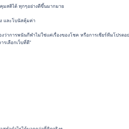
ุมสติได้ ทุกๆอย่างดีขึ้นมากมาย
ูง และโบนัสคุ้มค่า
องว่าการพนันกีฬาไม่ใช่แค่เรื่องของโชค หรือการเชียร์ทีมโปรดอย
รเลือกเว็บที่ดี”
าสทำกำไรได้มากกว่าที่คิดจริงๆ