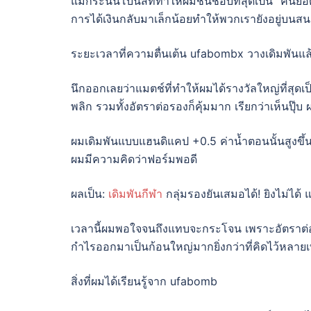
แม้กระนั้นโบนัสที่ทำให้ผมชื่นชอบที่สุดเป็น “คืนย
การได้เงินกลับมาเล็กน้อยทำให้พวกเรายังอยู่บนส
ระยะเวลาที่ความตื่นเต้น ufabombx วางเดิมพันแ
นึกออกเลยว่าแมตช์ที่ทำให้ผมได้รางวัลใหญ่ที่สุดเป
พลิก รวมทั้งอัตราต่อรองก็คุ้มมาก เรียกว่าเห็นปุ๊บ 
ผมเดิมพันแบบแฮนดิแคป +0.5 ค่าน้ำตอนนั้นสูงขึ้นยิ
ผมมีความคิดว่าฟอร์มพอดี
ผลเป็น:
เดิมพันกีฬา
กลุ่มรองยันเสมอได้! ยิงไม่ได้ แ
เวลานี้ผมพอใจจนถึงแทบจะกระโจน เพราะอัตราต่อร
กำไรออกมาเป็นก้อนใหญ่มากยิ่งกว่าที่คิดไว้หลายเ
สิ่งที่ผมได้เรียนรู้จาก ufabomb