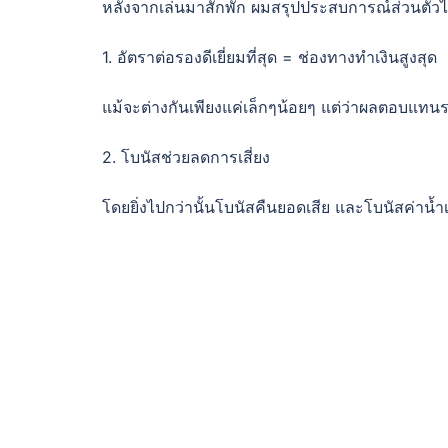
หลังจากเล่นมาสักพัก ผมสรุปประสบการณ์ส่วนตัวได้
1. อัตราต่อรองดีเยี่ยมที่สุด = ช่องทางทำเงินสูงสุด
แม้จะต่างกันเพียงแค่เล็กๆน้อยๆ แต่ว่าผลตอบแ
2. โบนัสช่วยลดการเสี่ยง
โดยยิ่งไปกว่านั้นโบนัสคืนยอดเสีย และโบนัสค่าน้ำเพ