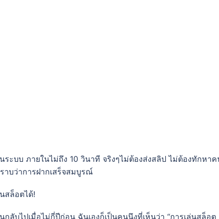
ะบบ ภายในไม่ถึง 10 วินาที จริงๆไม่ต้องส่งสลิป ไม่ต้องทักหาค
ทราบว่าการฝากเสร็จสมบูรณ์
นสล็อตได้!
บไปเมื่อไม่กี่ปีก่อน ฉันเองก็เป็นคนนึงที่เห็นว่า “การเล่นสล็อต