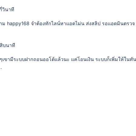
่วินาที
ล่นเกม happy168 จำต้องทักไลน์หาแอดไม่น ส่งสลิป รอแอดมินตรวจ
สิบนาที
บใหม่ๆเขามีระบบฝากถอนออโต้แล้วนะ แค่โอนเงิน ระบบก็เพิ่มให้ในทัน
…