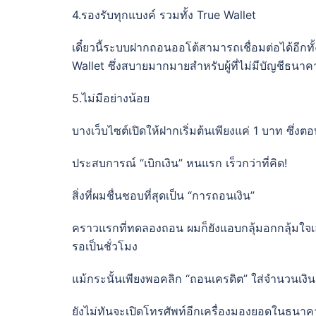
4.รองรับทุกแบงค์ รวมทั้ง True Wallet
เดี๋ยวนี้ระบบฝากถอนออโต้สามารถเชื่อมต่อได้อีก
Wallet ซึ่งสบายมากมายสำหรับผู้ที่ไม่มีบัญชีธนาค
5.ไม่มีอย่างน้อย
บางเว็บไซต์เปิดให้ฝากเริ่มต้นเพียงแค่ 1 บาท ซึ่
ประสบการณ์ “เบิกเงิน” หนแรก เร็วกว่าที่คิด!
สิ่งที่ผมชื่นชอบที่สุดเป็น “การถอนเงิน”
คราวแรกที่ทดลองถอน ผมก็ยังแอบกลุ้มอกกลุ้มใจเล
รอเป็นชั่วโมง
แม้กระนั้นเพียงพอคลิก “ถอนเครดิต” ใส่จำนวนเงิน
ยังไม่ทันจะเปิดโทรศัพท์อีกเครื่องมองยอดในธนาคา