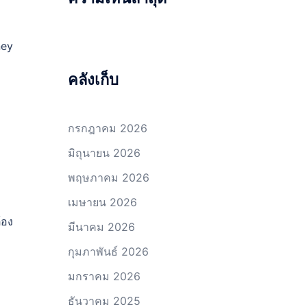
ney
คลังเก็บ
กรกฎาคม 2026
มิถุนายน 2026
พฤษภาคม 2026
เมษายน 2026
้อง
มีนาคม 2026
กุมภาพันธ์ 2026
มกราคม 2026
ธันวาคม 2025