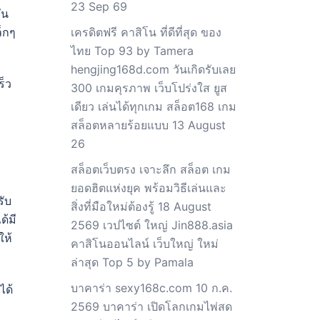
23 Sep 69
ัน
็กๆ
เครดิตฟรี คาสิโน ที่ดีที่สุด ของ
ไทย Top 93 by Tamera
hengjing168d.com วันเกิดรับเลย
ร็ว
300 เกมคุรภาพ เว็บโปร่งใส ยูส
เดียว เล่นได้ทุกเกม สล็อต168 เกม
สล็อตหลายร้อยแบบ 13 August
26
สล็อตเว็บตรง เจาะลึก สล็อต เกม
ยอดฮิตแห่งยุค พร้อมวิธีเล่นและ
รับ
สิ่งที่มือใหม่ต้องรู้ 18 August
ด้มี
2569 เวปไซต์ ใหญ่ Jin888.asia
ให้
คาสิโนออนไลน์ เว็บใหญ่ ใหม่
ล่าสุด Top 5 by Pamala
บาคาร่า sexy168c.com 10 ก.ค.
ได้
2569 บาคาร่า เปิดโลกเกมไพ่สด