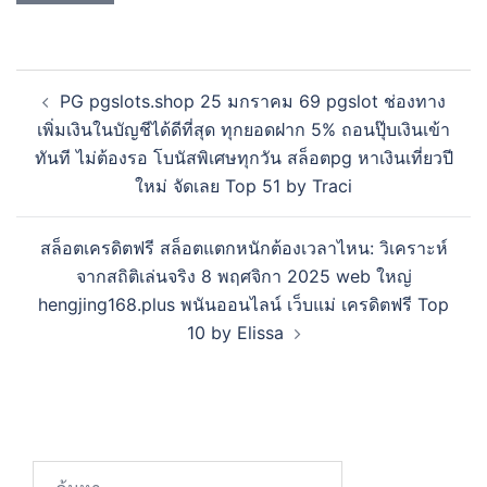
Post
PG pgslots.shop 25 มกราคม 69 pgslot ช่องทาง
navigation
เพิ่มเงินในบัญชีได้ดีที่สุด ทุกยอดฝาก 5% ถอนปุ๊บเงินเข้า
ทันที ไม่ต้องรอ โบนัสพิเศษทุกวัน สล็อตpg หาเงินเที่ยวปี
ใหม่ จัดเลย Top 51 by Traci
สล็อตเครดิตฟรี สล็อตแตกหนักต้องเวลาไหน: วิเคราะห์
จากสถิติเล่นจริง 8 พฤศจิกา 2025 web ใหญ่
hengjing168.plus พนันออนไลน์ เว็บแม่ เครดิตฟรี Top
10 by Elissa
ค้นหา