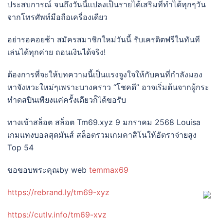
ประสบการณ์ จนถึงวันนี้แปลงเป็นรายได้เสริมที่ทำได้ทุกๆวัน
จากโทรศัพท์มือถือเครื่องเดียว
อย่ารอคอยช้า สมัครสมาชิกใหม่วันนี้ รับเครดิตฟรีในทันที
เล่นได้ทุกค่าย ถอนเงินได้จริง!
ต้องการที่จะให้บทความนี้เป็นแรงจูงใจให้กับคนที่กำลังมอง
หาจังหวะใหม่ๆเพราะบางคราว “โชคดี” อาจเริ่มต้นจากผู้กระ
ทำดสปินเพียงแค่ครั้งเดียวก็ได้ขอรับ
ทางเข้าสล็อต สล็อต Tm69.xyz 9 มกราคม 2568 Louisa
เกมแทงบอลสุดมันส์ สล็อตรวมเกมคาสิโนให้อัตราจ่ายสูง
Top 54
ขอขอบพระคุณby web
temmax69
https://rebrand.ly/tm69-xyz
https://cutly.info/tm69-xyz