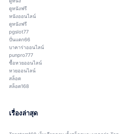
ดูหนัง
ดูหนังฟรี
หนังออนไลน์
ดูหนังฟรี
pgslot77
ปั่นแตก66
บาคาร่าออนไลน์
punpro777
ซื้อหวยออนไลน์
หวยออนไลน์
สล็อต
สล็อต168
เรื่องล่าสุด