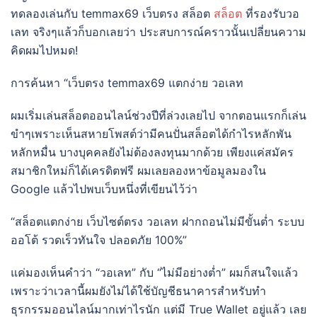
ทดลองเล่นกับ temmax69 เว็บตรง สล็อต
สล็อต
ที่รองรับวอ
เลท จริงๆแล้วก็บอกเลยว่า ประสบการณ์คราวนั้นเปลี่ยนความ
คิดผมไปหมด!
การค้นหา “เว็บตรง temmax69 แตกง่าย วอเลท
ผมเริ่มเล่นสล็อตออนไลน์ช่วงปีที่ล่วงเลยไป จากตอนแรกก็เล่น
ขำๆเพราะเห็นสหายโพสต์ว่ามีคนปั่นสล็อตได้กำไรหลักพัน
หลักหมื่น บางบุคคลยังไม่ต้องลงทุนมากด้วย เพียงแค่สมัคร
สมาชิกใหม่ก็ได้เครดิตฟรี ผมเลยลองหาข้อมูลมองใน
Google แล้วไปพบเว็บหนึ่งที่เขียนไว้ว่า
“สล็อตแตกง่าย เว็บไซต์ตรง วอเลท ฝากถอนไม่มีขั้นต่ำ ระบบ
ออโต้ รวดเร็วทันใจ ปลอดภัย 100%”
แค่มองเห็นคำว่า “วอเลท” กับ “ไม่มีอย่างต่ำ” ผมก็สนใจแล้ว
เพราะว่าเวลานี้ผมยังไม่ได้ใช้บัญชีธนาคารสำหรับทำ
ธุรกรรมออนไลน์มากเท่าไรนัก แต่มี True Wallet อยู่แล้ว เลย