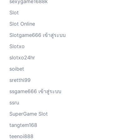
sexygame1688k
Slot
Slot Online
Slotgame666 เข้าสู่ระบบ
Slotxo
slotxo24hr
soibet
sretthi99
ssgame666 เข้าสู่ระบบ
ssru
SuperGame Slot
tangtem168
teenoi888