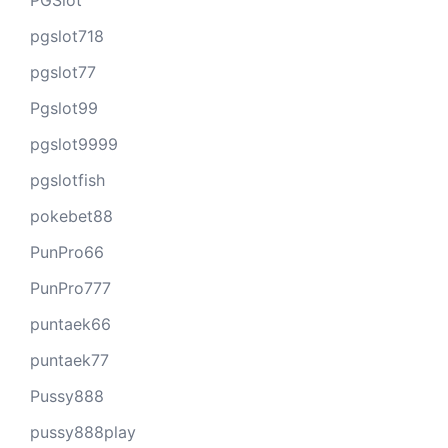
PGSlot
pgslot718
pgslot77
Pgslot99
pgslot9999
pgslotfish
pokebet88
PunPro66
PunPro777
puntaek66
puntaek77
Pussy888
pussy888play