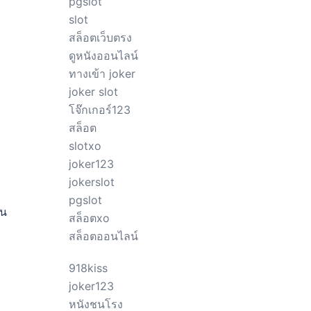
pgslot
slot
สล็อตเว็บตรง
ดูหนังออนไลน์
ทางเข้า joker
joker slot
โจ๊กเกอร์123
สล็อต
slotxo
joker123
jokerslot
pgslot
่น
สล็อตxo
สล็อตออนไลน์
918kiss
joker123
หนังชนโรง