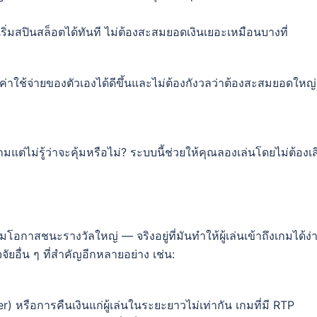
ริ่มสปินสล็อตได้ทันที ไม่ต้องสะสมยอดเงินเยอะเหมือนบางที่
่าใช้จ่ายของตัวเองได้ดีขึ้นและไม่ต้องกังวลว่าต้องสะสมยอดใหญ่
ไม่รู้ว่าจะคุ้มหรือไม่? ระบบนี้ช่วยให้คุณลองเล่นโดยไม่ต้องเสี
่มโอกาสชนะรางวัลใหญ่ — จริงอยู่ที่มันทำให้ผู้เล่นเข้าถึงเกมได้ง่
จจัยอื่น ๆ ที่สำคัญอีกหลายอย่าง เช่น:
) หรือการคืนเงินแก่ผู้เล่นในระยะยาวไม่เท่ากัน เกมที่มี RTP