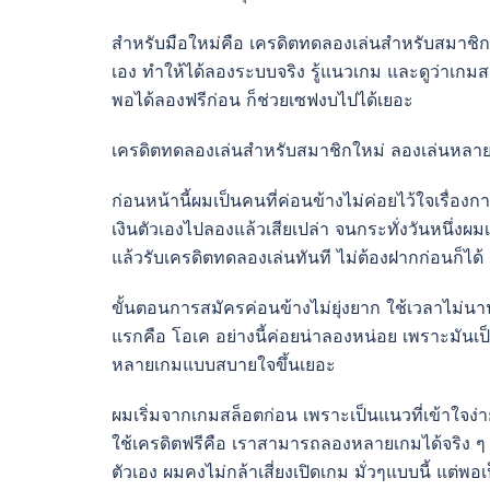
สำหรับมือใหม่คือ เครดิตทดลองเล่นสำหรับสมาชิกใ
เอง ทำให้ได้ลองระบบจริง รู้แนวเกม และดูว่าเกม
พอได้ลองฟรีก่อน ก็ช่วยเซฟงบไปได้เยอะ
เครดิตทดลองเล่นสำหรับสมาชิกใหม่ ลองเล่นหลายเก
ก่อนหน้านี้ผมเป็นคนที่ค่อนข้างไม่ค่อยไว้ใจเรื
เงินตัวเองไปลองแล้วเสียเปล่า จนกระทั่งวันหนึ่งผม
แล้วรับเครดิตทดลองเล่นทันที ไม่ต้องฝากก่อนก็ได้ 
ขั้นตอนการสมัครค่อนข้างไม่ยุ่งยาก ใช้เวลาไม่นาน
แรกคือ โอเค อย่างนี้ค่อยน่าลองหน่อย เพราะมันเป็น
หลายเกมแบบสบายใจขึ้นเยอะ
ผมเริ่มจากเกมสล็อตก่อน เพราะเป็นแนวที่เข้าใจง่า
ใช้เครดิตฟรีคือ เราสามารถลองหลายเกมได้จริง ๆ ตั
ตัวเอง ผมคงไม่กล้าเสี่ยงเปิดเกม มั่วๆแบบนี้ แต่