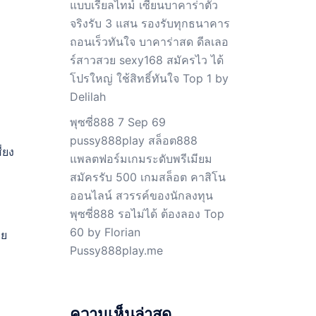
แบบเรียลไทม์ เซียนบาคาร่าตัว
จริงรับ 3 แสน รองรับทุกธนาคาร
ถอนเร็วทันใจ บาคาร่าสด ดีลเลอ
ร์สาวสวย sexy168 สมัครไว ได้
โปรใหญ่ ใช้สิทธิ์ทันใจ Top 1 by
Delilah
พุซซี่888 7 Sep 69
pussy888play สล็อต888
่ยง
แพลตฟอร์มเกมระดับพรีเมียม
สมัครรับ 500 เกมสล็อต คาสิโน
ออนไลน์ สวรรค์ของนักลงทุน
พุซซี่888 รอไม่ได้ ต้องลอง Top
60 by Florian
าย
Pussy888play.me
ความเห็นล่าสุด