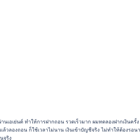
งผ่านเอเย่นต์ ทำให้การฝากถอน รวดเร็วมาก ผมทดลองฝากเงินครั้ง
รแล้วลองถอน ก็ใช้เวลาไม่นาน เงินเข้าบัญชีจริง ไม่ทำให้ต้องรอน
อนจริง