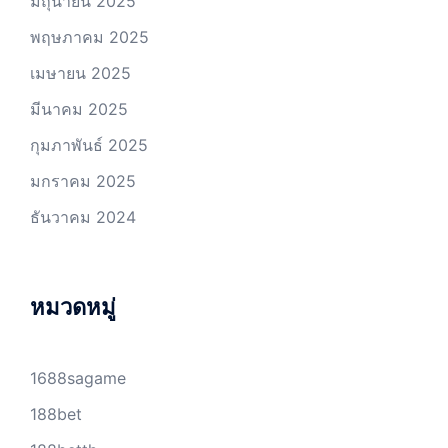
มิถุนายน 2025
พฤษภาคม 2025
เมษายน 2025
มีนาคม 2025
กุมภาพันธ์ 2025
มกราคม 2025
ธันวาคม 2024
หมวดหมู่
1688sagame
188bet