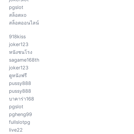
pgslot
สล็อตxo
สล็อตออนไลน์
918kiss
joker123
หนังชนโรง
sagame168th
joker123
ดูหนังฟรี
pussy888
pussy888
บาคาร่า168
pgslot
pgheng99
fullslotpg
live22