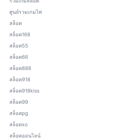
รวมเกมสล็อต
ศูนย์รวมเกมไพ่
สล็อต
สล็อต168
สล็อต55
สล็อต66
สล็อต888
สล็อต918
สล็อต918kiss
สล็อต99
สล็อตpg
สล็อตxo
สล็อตออนไลน์