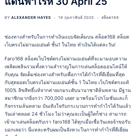
แดนฟาโรห์ 30 April 25
BY
ALEXANDER HAYES
19 กุมภาพันธ์ 2025
สล็อต168
ช่องทางสำหรับในการทำเงินแบบจัดเต็มบน สล็อต168 สล็อต
เว็บตรงไม่ผ่านเอเย่นต์ ชั้น1 ในไทย ทำเงินได้แต่ละวัน!
Faro168 สล็อตเว็บไซต์ตรงไม่ผ่านเอเย่นต์ที่จะมามอบความ
เพลิดเพลินรวมทั้งความสำราญในการเล่นสล็อตออนไลน์ให้
กับคุณ จัดเต็มช่องทางสำหรับเพื่อการได้กำไรที่ดีเยี่ยมที่สุด
กับสุดยอดเว็บตรงไม่ผ่านเอเย่นต์ชั้น 1 ในไทย เว็บไซต์ตรงแท้
100% ลิขสิทธิ์แท้จากค่ายเกมระดับนานาชาติล้นหลาม มีฐาน
สมาชิกมากยิ่งกว่า 700,000 user มาพร้อมโปรโมชั่นและก็
กิจกรรมล้นหลาม บันเทิงใจกับกระบวนการทำกำไรได้วันแล้ว
วันเล่าตลอด 24 ชั่วโมง ไม่ว่าคุณจะเป็นผู้ใดก็ช่าง สามารถ
เข้ามาเล่นสล็อตกับเรา faro168 ได้ทุกเมื่อเชื่อวันเลยจ้าขอรับ
บอกเลยว่า นี่แหละครับผมเป็นจังหวะในการทำกำไรที่ดีเยี่ยม