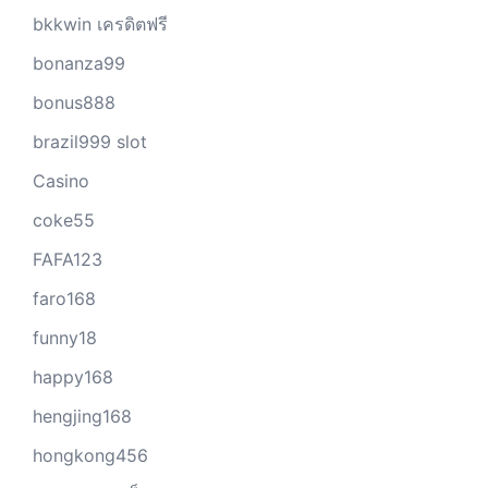
bkkwin เครดิตฟรี
bonanza99
bonus888
brazil999 slot
Casino
coke55
FAFA123
faro168
funny18
happy168
hengjing168
hongkong456