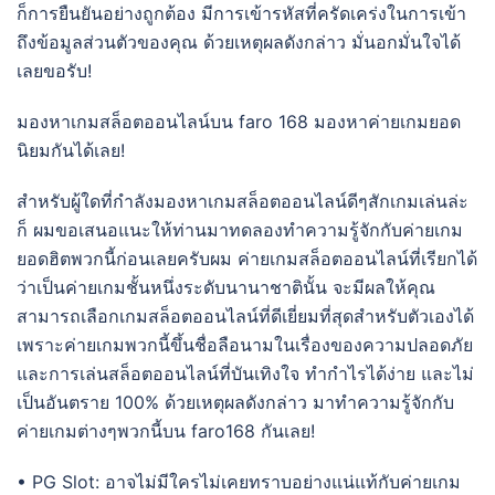
ก็การยืนยันอย่างถูกต้อง มีการเข้ารหัสที่ครัดเคร่งในการเข้า
ถึงข้อมูลส่วนตัวของคุณ ด้วยเหตุผลดังกล่าว มั่นอกมั่นใจได้
เลยขอรับ!
มองหาเกมสล็อตออนไลน์บน faro 168 มองหาค่ายเกมยอด
นิยมกันได้เลย!
สำหรับผู้ใดที่กำลังมองหาเกมสล็อตออนไลน์ดีๆสักเกมเล่นล่ะ
ก็ ผมขอเสนอแนะให้ท่านมาทดลองทำความรู้จักกับค่ายเกม
ยอดฮิตพวกนี้ก่อนเลยครับผม ค่ายเกมสล็อตออนไลน์ที่เรียกได้
ว่าเป็นค่ายเกมชั้นหนึ่งระดับนานาชาตินั้น จะมีผลให้คุณ
สามารถเลือกเกมสล็อตออนไลน์ที่ดีเยี่ยมที่สุดสำหรับตัวเองได้
เพราะค่ายเกมพวกนี้ขึ้นชื่อลือนามในเรื่องของความปลอดภัย
และการเล่นสล็อตออนไลน์ที่บันเทิงใจ ทำกำไรได้ง่าย และไม่
เป็นอันตราย 100% ด้วยเหตุผลดังกล่าว มาทำความรู้จักกับ
ค่ายเกมต่างๆพวกนี้บน faro168 กันเลย!
• PG Slot: อาจไม่มีใครไม่เคยทราบอย่างแน่แท้กับค่ายเกม