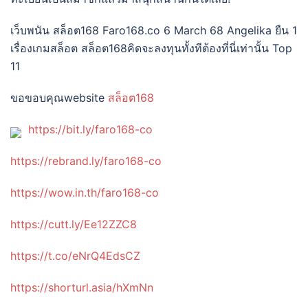
เว็บพนัน สล็อต168 Faro168.co 6 March 68 Angelika ยืน 1
เรื่องเกมสล็อต สล็อต168คิดจะลงทุนทั้งทีต้องที่นี่เท่านั้น Top
11
ขอขอบคุณwebsite
สล็อต168
https://bit.ly/faro168-co
https://rebrand.ly/faro168-co
https://wow.in.th/faro168-co
https://cutt.ly/Ee12ZZC8
https://t.co/eNrQ4EdsCZ
https://shorturl.asia/hXmNn