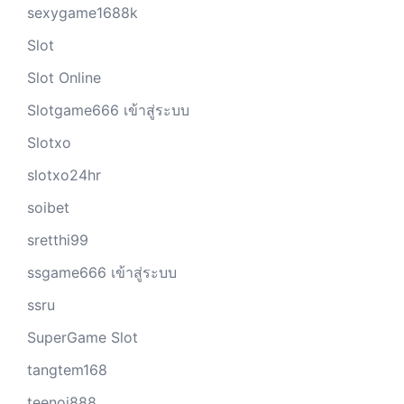
sexygame1688k
Slot
Slot Online
Slotgame666 เข้าสู่ระบบ
Slotxo
slotxo24hr
soibet
sretthi99
ssgame666 เข้าสู่ระบบ
ssru
SuperGame Slot
tangtem168
teenoi888