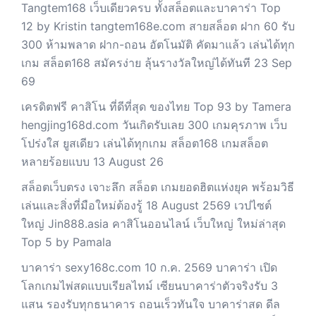
Tangtem168 เว็บเดียวครบ ทั้งสล็อตและบาคาร่า Top
12 by Kristin tangtem168e.com สายสล็อต ฝาก 60 รับ
300 ห้ามพลาด ฝาก-ถอน อัตโนมัติ คัดมาแล้ว เล่นได้ทุก
เกม สล็อต168 สมัครง่าย ลุ้นรางวัลใหญ่ได้ทันที 23 Sep
69
เครดิตฟรี คาสิโน ที่ดีที่สุด ของไทย Top 93 by Tamera
hengjing168d.com วันเกิดรับเลย 300 เกมคุรภาพ เว็บ
โปร่งใส ยูสเดียว เล่นได้ทุกเกม สล็อต168 เกมสล็อต
หลายร้อยแบบ 13 August 26
สล็อตเว็บตรง เจาะลึก สล็อต เกมยอดฮิตแห่งยุค พร้อมวิธี
เล่นและสิ่งที่มือใหม่ต้องรู้ 18 August 2569 เวปไซต์
ใหญ่ Jin888.asia คาสิโนออนไลน์ เว็บใหญ่ ใหม่ล่าสุด
Top 5 by Pamala
บาคาร่า sexy168c.com 10 ก.ค. 2569 บาคาร่า เปิด
โลกเกมไพ่สดแบบเรียลไทม์ เซียนบาคาร่าตัวจริงรับ 3
แสน รองรับทุกธนาคาร ถอนเร็วทันใจ บาคาร่าสด ดีล