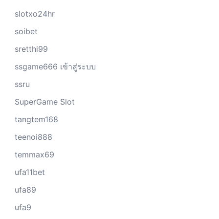
slotxo24hr
soibet
sretthi99
ssgame666 เข้าสู่ระบบ
ssru
SuperGame Slot
tangtem168
teenoi888
temmax69
ufa11bet
ufa89
ufa9