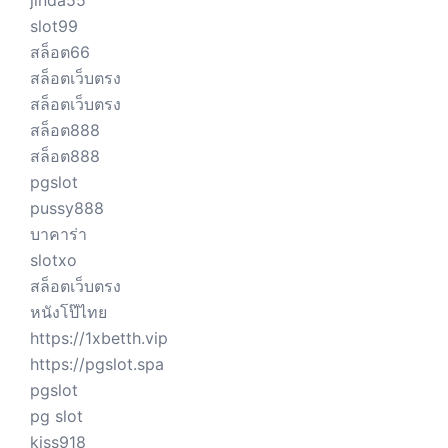
slot99
สล็อต66
สล็อตเว็บตรง
สล็อตเว็บตรง
สล็อต888
สล็อต888
pgslot
pussy888
บาคาร่า
slotxo
สล็อตเว็บตรง
หนังโป๊ไทย
https://1xbetth.vip
https://pgslot.spa
pgslot
pg slot
kiss918