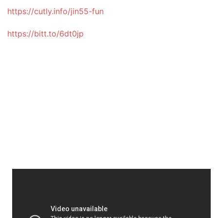
https://cutly.info/jin55-fun
https://bitt.to/6dt0jp