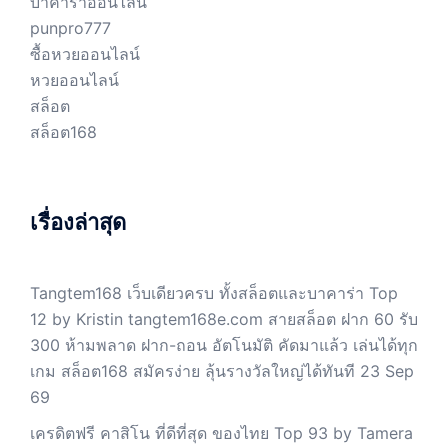
บาคาร่าออนไลน์
punpro777
ซื้อหวยออนไลน์
หวยออนไลน์
สล็อต
สล็อต168
เรื่องล่าสุด
Tangtem168 เว็บเดียวครบ ทั้งสล็อตและบาคาร่า Top
12 by Kristin tangtem168e.com สายสล็อต ฝาก 60 รับ
300 ห้ามพลาด ฝาก-ถอน อัตโนมัติ คัดมาแล้ว เล่นได้ทุก
เกม สล็อต168 สมัครง่าย ลุ้นรางวัลใหญ่ได้ทันที 23 Sep
69
เครดิตฟรี คาสิโน ที่ดีที่สุด ของไทย Top 93 by Tamera