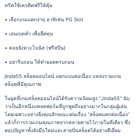
ทริคใช้เครดิตฟรีให้คุ้ม
• เลือกเกมแตกง่าย อาทิเช่น PG Slot
• เล่นเบทต่ำ เพื่อยืดทุน
• คอยจังหวะโบนัส (ฟรีสปิน)
• อย่ารีบถอน ให้ทำยอดครบก่อน
jinda55 สล็อตออนไลน์ แตกแบบต่อเนื่อง แหล่งรวมเกม
สล็อตที่มีคุณภาพ
ในยุคที่เกมสล็อตออนไลน์ได้รับความนิยมสูง “Jinda55” นับ
ว่าเป็นอีกหนึ่งแพลตฟอร์มที่ถูกพูดถึงอย่างมากในกลุ่มผู้เล่น
โดยเฉพาะอย่างยิ่งคุณลักษณะเด่นเรื่อง “สล็อตแตกต่อเนื่อง”
แล้วก็การรวมเกมคุณภาพจากหลายค่ายไว้ภายในที่เดียว ซึ่ง
ตอบปัญหาทั้งยังมือใหม่และสายปั่นสล็อตได้อย่างดีเยี่ยม