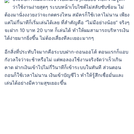
ว่าใช้งานง่ายสุดๆ ระบบหน้าเว็บไซต์ไม่สลับซับซ้อน ไม่
ต้องมานั่งงงวยงว่าจะกดตรงไหน สมัครก็ใช้เวลาไม่นาน เพียง
แค่ไม่กี่นาทีก็เริ่มเล่นได้เลย ที่สำคัญคือ “ไม่มีอย่างน้อย” จริงๆ
จะฝาก 10 บาท 20 บาท ก็เล่นได้ ทำให้ผมสามารถบริหารเงิน
ได้ง่ายมากยิ่งขึ้น ไม่ต้องเสี่ยงทีละเยอะมากๆ
อีกสิ่งที่ประทับใจมากคือระบบฝาก-ถอนออโต้ ตอนแรกก็แอบ
กังวลใจว่าจะช้าหรือไม่ แต่พอลองใช้งานจริงจัดว่าเร็วเกิน
คาด ฝากเงินเข้าไปไม่กี่วินาทีก็เข้าระบบในทันที ส่วนตอน
ถอนก็ใช้เวลาไม่นาน เงินเข้าบัญชีไว ทำให้รู้สึกเชื่อมั่นและ
เล่นได้อย่างมีความสุขเยอะขึ้น