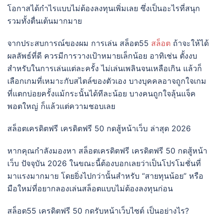
โอกาสได้กำไรแบบไม่ต้องลงทุนเพิ่มเลย ซึ่งเป็นอะไรที่สนุก
รวมทั้งตื่นเต้นมากมาย
จากประสบการณ์ของผม การเล่น สล็อต55
สล็อต
ถ้าจะให้ได้
ผลลัพธ์ที่ดี ควรมีการวางเป้าหมายเล็กน้อย อาทิเช่น ตั้งงบ
สำหรับในการเล่นแต่ละครั้ง ไม่เล่นเพลินจนเหลือเกิน แล้วก็
เลือกเกมที่เหมาะกับสไตล์ของตัวเอง บางบุคคลอาจถูกใจเกม
ที่แตกบ่อยครั้งแม้กระนั้นได้ทีละน้อย บางคนถูกใจลุ้นแจ็ค
พอตใหญ่ ก็แล้วแต่ความชอบเลย
สล็อตเครดิตฟรี เครดิตฟรี 50 กดสู้หน้าเว็บ ล่าสุด 2026
หากคุณกำลังมองหา สล็อตเครดิตฟรี เครดิตฟรี 50 กดสู้หน้า
เว็บ ปัจจุบัน 2026 ในขณะนี้ต้องบอกเลยว่าเป็นโปรโมชั่นที่
มาแรงมากมาย โดยยิ่งไปกว่านั้นสำหรับ “สายทุนน้อย” หรือ
มือใหม่ที่อยากลองเล่นสล็อตแบบไม่ต้องลงทุนก่อน
สล็อต55 เครดิตฟรี 50 กดรับหน้าเว็บไซต์ เป็นอย่างไร?