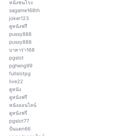
หนังชนโรง
sagame168th
joker123
ดูหนังฟรี
pussy888
pussy888
บาคาร่า168
pgslot
pgheng99
fullslotpg
live22
ดูหนัง
ดูหนังฟรี
หนังออนไลน์
ดูหนังฟรี
pgslot77
ปั่นแตก66