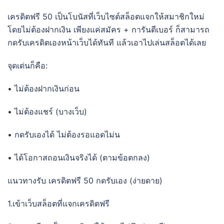
เครดิตฟรี 50 เป็นโบนัสที่เว็บไซต์สล็อตแจกให้สมาชิกใหม่
โดยไม่ต้องฝากเงิน เพียงแค่สมัคร + การันตีเบอร์ ก็สามารถ
กดรับเครดิตเองหน้าเว็บได้ทันที แล้วเอาไปเล่นสล็อตได้เลย
จุดเด่นก็คือ:
• ไม่ต้องฝากเงินก่อน
• ไม่ต้องแชร์ (บางเว็บ)
• กดรับเองได้ ไม่ต้องรอแอดไม่น
• ได้โอกาสถอนเงินจริงได้ (ตามข้อตกลง)
แนวทางรับ เครดิตฟรี 50 กดรับเอง (ง่ายดาย)
1.เข้าเว็บสล็อตที่แจกเครดิตฟรี