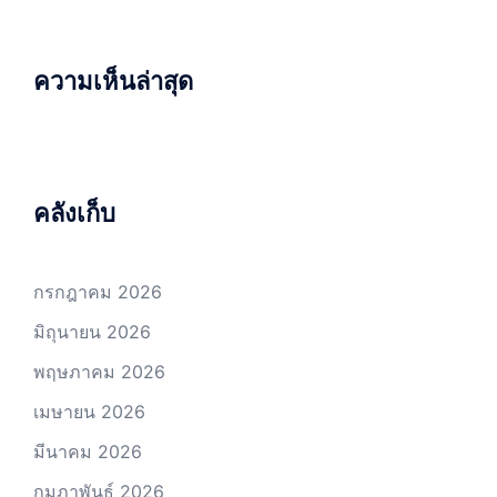
ความเห็นล่าสุด
คลังเก็บ
กรกฎาคม 2026
มิถุนายน 2026
พฤษภาคม 2026
เมษายน 2026
มีนาคม 2026
กุมภาพันธ์ 2026