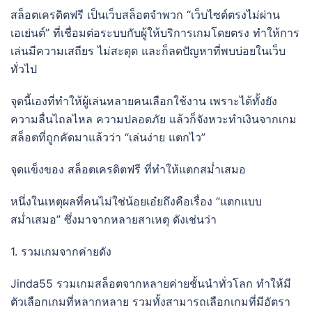
สล็อตเครดิตฟรี เป็นเว็บสล็อตจำพวก “เว็บไซต์ตรงไม่ผ่าน
เอเย่นต์” ที่เชื่อมต่อระบบกับผู้ให้บริการเกมโดยตรง ทำให้การ
เล่นมีความเสถียร ไม่สะดุด และก็ลดปัญหาที่พบบ่อยในเว็บ
ทั่วไป
จุดนี้เองที่ทำให้ผู้เล่นหลายคนเลือกใช้งาน เพราะได้ทั้งยัง
ความลื่นไถลไหล ความปลอดภัย แล้วก็จังหวะทำเงินจากเกม
สล็อตที่ถูกคัดมาแล้วว่า “เล่นง่าย แตกไว”
จุดแข็งของ สล็อตเครดิตฟรี ที่ทำให้แตกสม่ำเสมอ
หนึ่งในเหตุผลที่คนไม่ใช่น้อยเอ๋ยถึงคือเรื่อง “แตกแบบ
สม่ำเสมอ” ซึ่งมาจากหลายสาเหตุ ดังเช่นว่า
1. รวมเกมจากค่ายดัง
Jinda55 รวมเกมสล็อตจากหลายค่ายชั้นนำทั่วโลก ทำให้มี
ตัวเลือกเกมที่หลากหลาย รวมทั้งสามารถเลือกเกมที่มีอัตรา