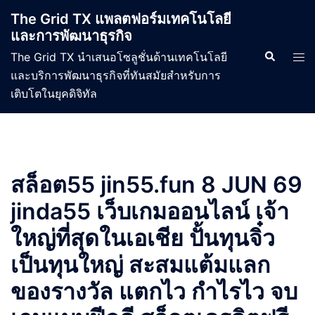
Skip
The Grid TX แพลตฟอร์มเทคโนโลยี
to
และการพัฒนาธุรกิจ
content
Search
Tog
The Grid TX นำเสนอโซลูชั่นด้านเทคโนโลยี
men
และบริการพัฒนาธุรกิจที่ทันสมัยสำหรับการ
เติบโตในยุคดิจิทัล
สล็อต55 jin55.fun 8 JUN 69
jinda55 เว็บเกมออนไลน์ เจ้า
ใหญ่ที่สุดในเอเชีย ปั้นทุนจิ๋ว
เป็นทุนใหญ่ สะสมแต้มแลก
ของรางวัล แตกไว กำไรไว จบ