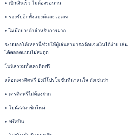
• เบิกเงินเร็ว ไม่ต้องรอนาน
• รองรับอีกทั้งแบงค์และวอเลท
• ไม่มีอย่างต่ำสำหรับการฝาก
ระบบออโต้เหล่านี้ช่วยให้ผู้เล่นสามารถจัดแจงเงินได้ง่าย เล่น
ได้ตลอดแบบไม่สะดุด
โบนัสรวมทั้งเครดิตฟรี
สล็อตเครดิตฟรี ยังมีโปรโมชั่นที่น่าสนใจ ดังเช่นว่า
• เครดิตฟรีไม่ต้องฝาก
• โบนัสสมาชิกใหม่
• ฟรีสปิน