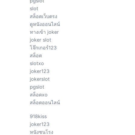
pgslot
slot
สล็อตเว็บตรง
ดูหนังออนไลน์
ทางเข้า joker
joker slot
โจ๊กเกอร์123
สล็อต
slotxo
joker123
jokerslot
pgslot
สล็อตxo
สล็อตออนไลน์
918kiss
joker123
หนังชนโรง