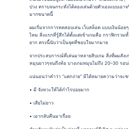
ปวง ตราบจนกระทั่งได้ลองเล่นด้วยตัวเองแบบเอาจริง
มากขนาดนี้
ผมเริ่มจากการทดสอบเล่น เว็บสล็อต แบบเงินน้อยๆก
ไหม สิ่งแรกที่รู้สึกได้ตั้งแต่เข้าเกมคือ กราฟิกรว
ยาก ตรงนี้นับว่าเป็นจุดที่ชอบใจมากมาย
จากประสบการณ์ที่เล่นมาหลายสิบเกม สิ่งที่ผมสังเก
หมุนยาวๆจนถึงท้อ บางเกมหมุนไม่ถึง 20–30 รอบก็เร
แน่นอนว่าคำว่า “แตกง่าย” มิได้หมายความว่าจะชนะท
• มี จังหวะให้ได้กำไรบ่อยมาก
• เสียไม่ยาว
• เอากลับคืนมาเรื่อย