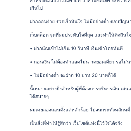
สำหรับผมนับว่าเป็นค่ายที่ บาลานซ์ดีเลิศ ระหว่า
เกินไป
ฝากถอนง่าย รวดเร็วทันใจ ไม่มีอย่างต่ำ ตอบปัญหา
เว็บสล็อต จุดที่ผมประทับใจที่สุด และทำให้ตัดสิ
• ฝากเงินเข้าไม่เกิน 10 วินาที เงินเข้าโดยทันที
• ถอนเงิน ไม่ต้องทักแอดไม่น กดยอดเดียว รอไม่
• ไม่มีอย่างต่ำ จะฝาก 10 บาท 20 บาทก็ได้
นี้เหมาะอย่างยิ่งสำหรับผู้ที่ต้องการบริหารเงิน เล
ได้สบายๆ
ผมเคยลองถอนตั้งแต่หลักร้อย ไปจนกระทั่งหลักหมื่น ร
เป็นสิ่งที่ทำให้รู้สึกว่า เว็บไซต์แห่งนี้ไว้ใจได้จริง