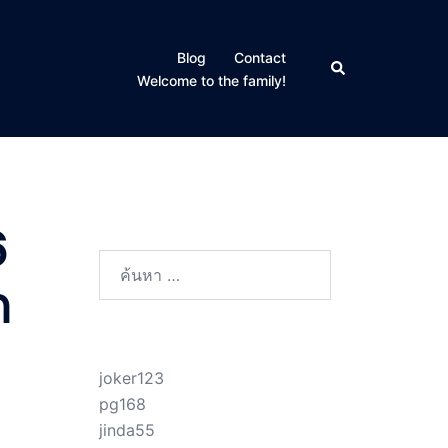
Blog
Contact
Search
Welcome to the family!
6
ค้นหา
ก
สำหรับ:
joker123
pg168
jinda55