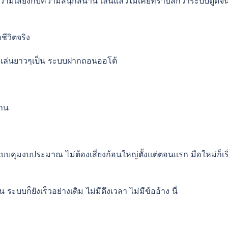
งความเสี่ยงกับความสนุกสนาน เล่นแล้วไม่เคยทราบสึกว่าระบบดูดจ
ชีวิตจริง
นใจเล่นยาวๆเป็น ระบบฝากถอนออโต้
นาน
่นแบบคุมงบประมาณ ไม่ต้องเสี่ยงก้อนใหญ่ตั้งแต่ตอนแรก มือใหม่ก็เริ
ะบบก็ยังเร็วอย่างเดิม ไม่มีดึงเวลา ไม่มีข้ออ้าง นี่