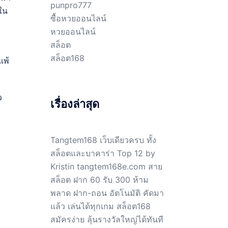
punpro777
ใน
ซื้อหวยออนไลน์
หวยออนไลน์
สล็อต
สล็อต168
แพ้
ว
เรื่องล่าสุด
Tangtem168 เว็บเดียวครบ ทั้ง
สล็อตและบาคาร่า Top 12 by
Kristin tangtem168e.com สาย
สล็อต ฝาก 60 รับ 300 ห้าม
พลาด ฝาก-ถอน อัตโนมัติ คัดมา
แล้ว เล่นได้ทุกเกม สล็อต168
สมัครง่าย ลุ้นรางวัลใหญ่ได้ทันที