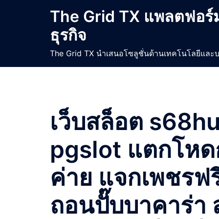
Skip
The Grid TX แพลตฟอร์
to
ธุรกิจ
content
The Grid TX นำเสนอโซลูชั่นด้านเทคโนโลยีและบริ
เว็บสล็อต s68h
pgslot แตกโหดกว
ค่าย แจกเพชรฟรี 
ถอนปั๊บบาคาร่า