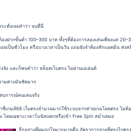
ทั่งเจอคำว่า จบที่นี่
ต้องฝากขั้นต่ำ 100–300 บาท ทั้งๆที่ต้องการลองเล่นเพียงแค่ 20–
ยเป็นชั่วโมง หรือบางเวลาเป็นวัน แถมยังจำต้องทักแอดมิน ส่งสล
ริงจัง และก็พบคำว่า สล็อตเว็บตรง ไม่ผ่านเอเย่นต์
 ความต่างมันชัดมาก
ะสบการณ์คนเล่นจริง
 กีฬาซีเกมส์68 เว็บตรงจำนวนมากใช้ระบบจากค่ายเกมโดยตรง ไม่ต้
ค้าง โดยเฉพาะเวลาโบนัสแตกหรือเข้า Free Spin สม่ำเสมอ
อีกอย่างที่ผมถูกใจมากมายคือ อัตราการจ่ายที่ตรงไปตร