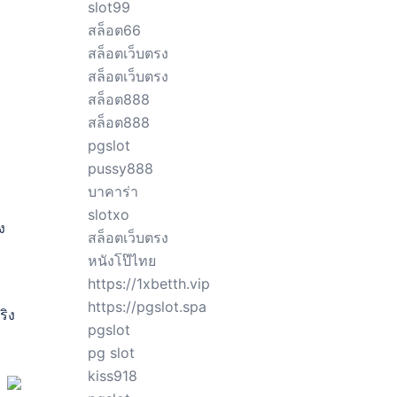
slot99
สล็อต66
สล็อตเว็บตรง
สล็อตเว็บตรง
สล็อต888
สล็อต888
pgslot
pussy888
บาคาร่า
slotxo
ง
สล็อตเว็บตรง
หนังโป๊ไทย
https://1xbetth.vip
https://pgslot.spa
ริง
pgslot
pg slot
kiss918