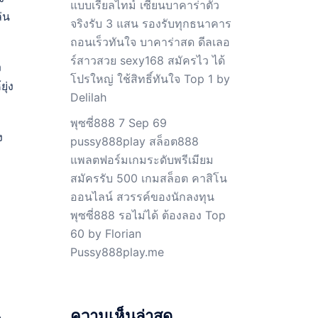
แบบเรียลไทม์ เซียนบาคาร่าตัว
่น
จริงรับ 3 แสน รองรับทุกธนาคาร
ถอนเร็วทันใจ บาคาร่าสด ดีลเลอ
ร์สาวสวย sexy168 สมัครไว ได้
ง
โปรใหญ่ ใช้สิทธิ์ทันใจ Top 1 by
ุ่ง
Delilah
พุซซี่888 7 Sep 69
ง
pussy888play สล็อต888
แพลตฟอร์มเกมระดับพรีเมียม
สมัครรับ 500 เกมสล็อต คาสิโน
ออนไลน์ สวรรค์ของนักลงทุน
พุซซี่888 รอไม่ได้ ต้องลอง Top
60 by Florian
Pussy888play.me
ความเห็นล่าสุด