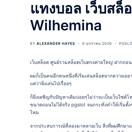
แทงบอล เว็บสล็
Wilhemina
BY
ALEXANDER HAYES
6 มกราคม 2026
PGSL
เว็บสล็อต ศูนย์รวมสล็อตเว็บตรงค่ายใหญ่ ฝากถอนง่า
ผมก็เป็นคนอีกคนหนึ่งที่เริ่มเล่นสล็อตจากความอยา
แต่ว่ายิ่งเล่นไปเรื่อยๆ
ก็ยิ่งเผชิญกับปัญหาเดิมบ่อยๆไม่ว่าจะเป็นเว็บไซ
ขนาดถอนไม่ได้จริง pgslot จนกระทั่งทำให้เริ่มตั้งข
ไหม
จากประสบการณ์ที่ลองมาหลายเว็บ สิ่งที่ผมศึกษ