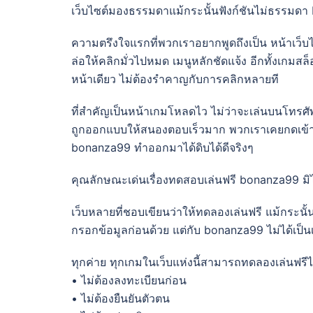
เว็บไซต์มองธรรมดาแม้กระนั้นฟังก์ชันไม่ธรรมดา
ความตรึงใจแรกที่พวกเราอยากพูดถึงเป็น หน้าเว
ล่อให้คลิกมั่วไปหมด เมนูหลักชัดแจ้ง อีกทั้งเกมส
หน้าเดียว ไม่ต้องรำคาญกับการคลิกหลายที
ที่สำคัญเป็นหน้าเกมโหลดไว ไม่ว่าจะเล่นบนโทรศั
ถูกออกแบบให้สนองตอบเร็วมาก พวกเราเคยกดเข้าหลา
bonanza99 ทำออกมาได้ดิบได้ดีจริงๆ
คุณลักษณะเด่นเรื่องทดสอบเล่นฟรี bonanza99 มิได้แ
เว็บหลายที่ชอบเขียนว่าให้ทดลองเล่นฟรี แม้กระนั้นพ
กรอกข้อมูลก่อนด้วย แต่กับ bonanza99 ไม่ได้เป็นเ
ทุกค่าย ทุกเกมในเว็บแห่งนี้สามารถทดลองเล่นฟรีไ
• ไม่ต้องลงทะเบียนก่อน
• ไม่ต้องยืนยันตัวตน