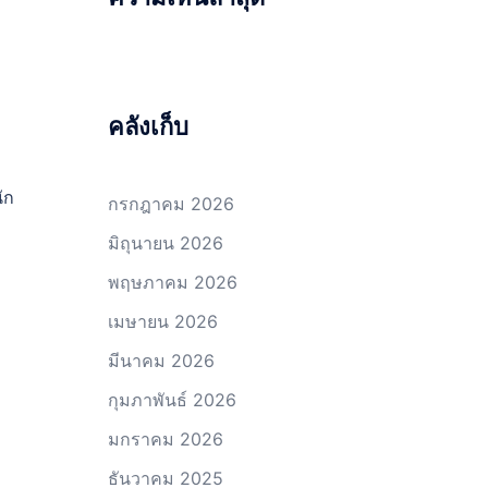
คลังเก็บ
ัก
กรกฎาคม 2026
มิถุนายน 2026
พฤษภาคม 2026
เมษายน 2026
มีนาคม 2026
กุมภาพันธ์ 2026
มกราคม 2026
ธันวาคม 2025