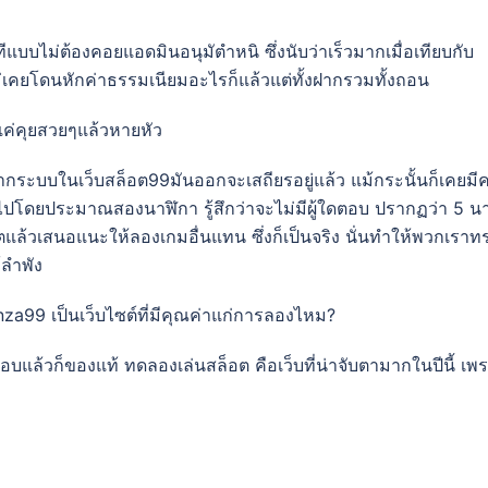
บไม่ต้องคอยแอดมินอนุมัตำหนิ ซึ่งนับว่าเร็วมากเมื่อเทียบกับ
ไม่เคยโดนหักค่าธรรมเนียมอะไรก็แล้วแต่ทั้งฝากรวมทั้งถอน
ค่คุยสวยๆแล้วหายหัว
ากระบบในเว็บสล็อต99มันออกจะเสถียรอยู่แล้ว แม้กระนั้นก็เคยมีคร
ไปโดยประมาณสองนาฬิกา รู้สึกว่าจะไม่มีผู้ใดตอบ ปรากฏว่า 5 นา
ตแล้วเสนอแนะให้ลองเกมอื่นแทน ซึ่งก็เป็นจริง นั่นทำให้พวกเราท
้ลำพัง
nza99 เป็นเว็บไซต์ที่มีคุณค่าแก่การลองไหม?
อบแล้วก็ของแท้ ทดลองเล่นสล็อต คือเว็บที่น่าจับตามากในปีนี้ เพ