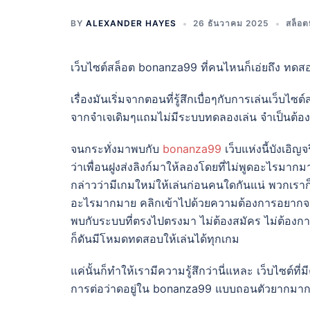
BY
ALEXANDER HAYES
26 ธันวาคม 2025
สล็อ
เว็บไซต์สล็อต bonanza99 ที่คนไหนก็เอ่ยถึง ทดสอ
เรื่องมันเริ่มจากตอนที่รู้สึกเบื่อๆกับการเล่นเว็บ
จากจำเจเดิมๆแถมไม่มีระบบทดลองเล่น จำเป็นต้องฝ
จนกระทั่งมาพบกับ
bonanza99
เว็บแห่งนี้บังเอิญ
ว่าเพื่อนฝูงส่งลิงก์มาให้ลองโดยที่ไม่พูดอะไรมากม
กล่าวว่ามีเกมใหม่ให้เล่นก่อนคนใดกันแน่ พวกเราก็
อะไรมากมาย คลิกเข้าไปด้วยความต้องการอยากจะรู
พบกับระบบที่ตรงไปตรงมา ไม่ต้องสมัคร ไม่ต้องกา
ก็ดันมีโหมดทดสอบให้เล่นได้ทุกเกม
แค่นั้นก็ทำให้เรามีความรู้สึกว่านี่แหละ เว็บไซต์ท
การต่อว่าดอยู่ใน bonanza99 แบบถอนตัวยากมา