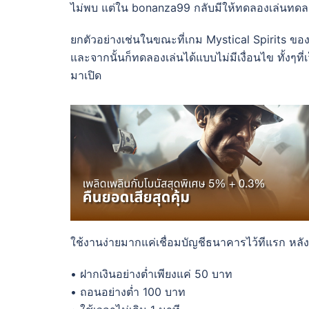
ไม่พบ แต่ใน bonanza99 กลับมีให้ทดลองเล่นทดลอ
ยกตัวอย่างเช่นในขณะที่เกม Mystical Spirits ของ
และจากนั้นก็ทดลองเล่นได้แบบไม่มีเงื่อนไข ทั้งๆท
มาเปิด
ใช้งานง่ายมากแค่เชื่อมบัญชีธนาคารไว้ทีแรก หลังจ
• ฝากเงินอย่างต่ำเพียงแค่ 50 บาท
• ถอนอย่างต่ำ 100 บาท