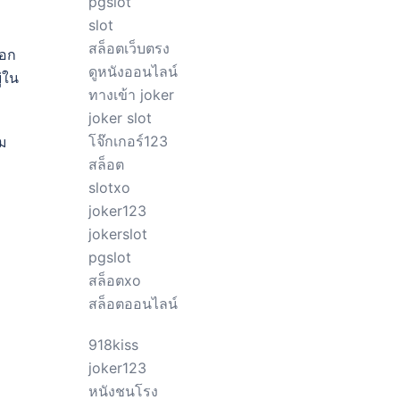
pgslot
slot
สล็อตเว็บตรง
ลอก
ดูหนังออนไลน์
่ใน
ทางเข้า joker
joker slot
โจ๊กเกอร์123
กม
สล็อต
slotxo
joker123
jokerslot
pgslot
สล็อตxo
สล็อตออนไลน์
918kiss
joker123
หนังชนโรง