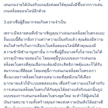
เล่นเกมง่ายได้เงินจริงแถมยังส่งผลให้คุณมั่งมีขึ้นจากการเล่น
เกมสล็อตออนไลน์อีกด้วย
3.อย่าเชื่อผู้อื่นมากจนเกินความจำเป็น
เพราะมีหลายคนที่เข้ามาเชิญคุณว่าเล่นเกมสล็อตเว็บตรงแบบ
งั้นแบบนี้ดีมากยิ่งกว่าแต่ว่าความเป็นจริงแล้ว คุณต้องมีความ
สนใจสำหรับในการเลือกเว็บสล็อตออนไลน์ที่ตัวคุณเองมี
ความชำนิชำนาญเท่านั้น การเชื่อผู้อื่นบางครั้งก็อาจจะไม่ได้
บรรลุเป้าหมายเสมอไป โดยเหตุนี้รูปแบบของการเล่นเกม
สล็อตเว็บตรงที่คุณเลือกจะต้องมีประสิทธิภาพคุ้มและก็ได้รับ
สมรรถนะที่ดียอด โดยเหตุนี้การเล่นเกมสล็อตเว็บตรงเรา
ชี้แนะเลยว่าสล็อตเว็บตรงเหมาะสมที่สุดมีเกมให้เลือก
มากมายแล้วก็มีระบบทดสอบเล่น เพื่อสร้างความแน่ใจสำหรับ
การเล่นเกมสล็อตเว็บตรงให้กับคุณได้อย่างแท้จริงนอกนั้นรูป
แบบของการเล่นเกมสล็อตเว็บตรงยุคใหม่ จะทำให้ผู้เล่นได้
เงินง่ายสบาย รวมทั้งสร้างคุณภาพแห่งความบันเทิงได้อย่างดี