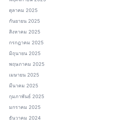
ตุลาคม 2025
กันยายน 2025
สิงหาคม 2025
กรกฎาคม 2025
มิถุนายน 2025
พฤษภาคม 2025
เมษายน 2025
มีนาคม 2025
กุมภาพันธ์ 2025
มกราคม 2025
ธันวาคม 2024