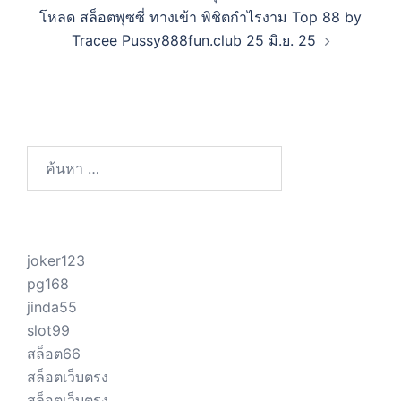
โหลด สล็อตพุซซี่ ทางเข้า พิชิตกำไรงาม Top 88 by
Tracee Pussy888fun.club 25 มิ.ย. 25
ค้นหา
สำหรับ:
joker123
pg168
jinda55
slot99
สล็อต66
สล็อตเว็บตรง
สล็อตเว็บตรง