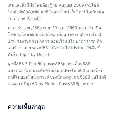
เล่นและสิ่งที่มือใหม่ต้องรู้ 18 August 2569 เวปไซต์
ใหญ่ Jin888.asia คาสิโนออนไลน์ เว็บใหญ่ ใหม่ล่าสุด
Top 5 by Pamala
บาคาร่า sexy168c.com 10 ก.ค. 2569 บาคาร่า เปิด
โลกเกมไพ่สดแบบเรียลไทม์ เซียนบาคาร่าตัวจริงรับ 3
แสน รองรับทุกธนาคาร ถอนเร็วทันใจ บาคาร่าสด ดีล
เลอร์สาวสวย sexy168 สมัครไว ได้โปรใหญ่ ใช้สิทธิ์
ทันใจ Top 1 by Delilah
พุซซี่888 7 Sep 69 pussy888play สล็อต888
แพลตฟอร์มเกมระดับพรีเมียม สมัครรับ 500 เกมสล็อต
คาสิโนออนไลน์ สวรรค์ของนักลงทุน พุซซี่888 รอไม่ได้
ต้องลอง Top 60 by Florian Pussy888play.me
ความเห็นล่าสุด