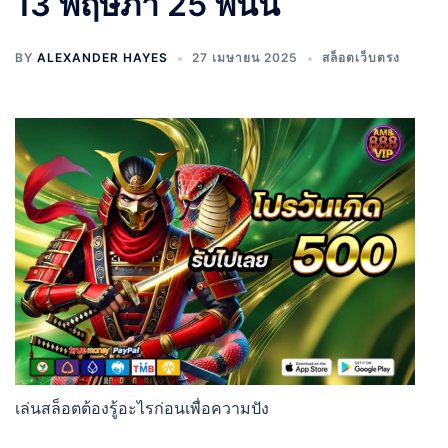
13 พฤษภา 25 พนัน
BY
ALEXANDER HAYES
27 เมษายน 2025
สล็อตเว็บตรง
เล่นสล็อตต้องรู้อะไรก่อนเพื่อความปัง