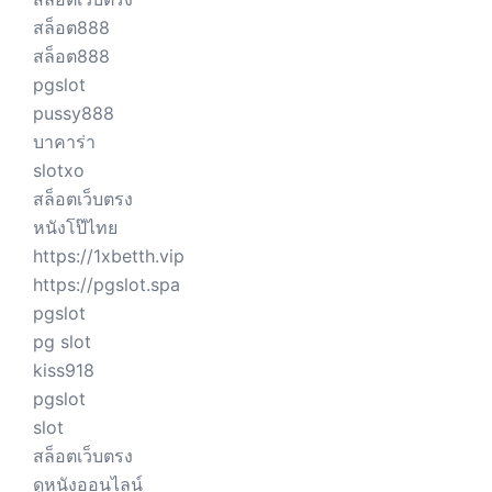
สล็อต888
สล็อต888
pgslot
pussy888
บาคาร่า
slotxo
สล็อตเว็บตรง
หนังโป๊ไทย
https://1xbetth.vip
https://pgslot.spa
pgslot
pg slot
kiss918
pgslot
slot
สล็อตเว็บตรง
ดูหนังออนไลน์