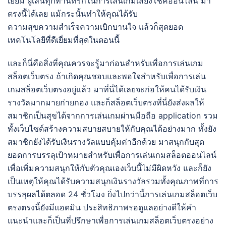
เยี่ยม ผู้เล่นทุกท่านที่รักในการเล่นเกมเสี่ยงโชคออนไลน์ มา
ตรงนี้ได้เลย แม้กระนั้นทำให้คุณได้รับ
ความสุขความสำเร็จความเบิกบานใจ แล้วก็สุดยอด
เทคโนโลยีที่ดีเยี่ยมที่สุดในตอนนี้
และก็นี่คือสิ่งที่คุณควรจะรู้มาก่อนสำหรับเพื่อการเล่นเกม
สล็อตเว็บตรง ถ้าเกิดคุณชอบและพอใจสำหรับเพื่อการเล่น
เกมสล็อตเว็บตรงอยู่แล้ว มาที่นี่ได้เลยจะก่อให้คนได้รับเงิน
รางวัลมากมายก่ายกอง และก็สล็อตเว็บตรงที่นี่ยังส่งผลให้
สมาชิกเป็นสุขได้จากการเล่นเกมผ่านมือถือ application รวม
ทั้งเว็บไซต์สร้างความสบายสบายให้กับคุณได้อย่างมาก ทั้งยัง
สมาชิกยังได้รับเงินรางวัลแบบคุ้มค่าอีกด้วย มาสนุกกับสุด
ยอดการบรรลุเป้าหมายสำหรับเพื่อการเล่นเกมสล็อตออนไลน์
เพื่อเพิ่มความสนุกให้กับตัวคุณเองเว็บนี้ไม่มีผิดหวัง และก็ยัง
เป็นเหตุให้คุณได้รับความสนุกเงินรางวัลรวมทั้งคุณภาพที่การ
บรรลุผลได้ตลอด 24 ชั่วโมง ยิ่งไปกว่านี้การเล่นเกมสล็อตเว็บ
ตรงตรงนี้ยังมีแอดมิน ประสิทธิภาพรอดูแลอย่างดีให้คำ
แนะนำและก็เป็นที่ปรึกษาเพื่อการเล่นเกมสล็อตเว็บตรงอย่าง