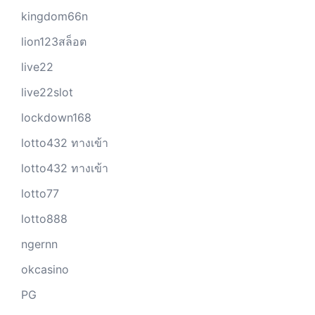
kingdom66n
lion123สล็อต
live22
live22slot
lockdown168
lotto432 ทางเข้า
lotto432 ทางเข้า
lotto77
lotto888
ngernn
okcasino
PG