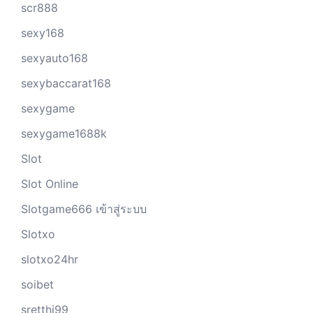
scr888
sexy168
sexyauto168
sexybaccarat168
sexygame
sexygame1688k
Slot
Slot Online
Slotgame666 เข้าสู่ระบบ
Slotxo
slotxo24hr
soibet
sretthi99