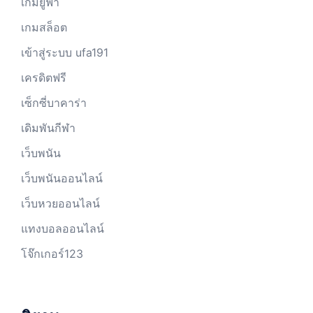
เกมยูฟ่า
เกมสล็อต
เข้าสู่ระบบ ufa191
เครดิตฟรี
เซ็กซี่บาคาร่า
เดิมพันกีฬา
เว็บพนัน
เว็บพนันออนไลน์
เว็บหวยออนไลน์
แทงบอลออนไลน์
โจ๊กเกอร์123