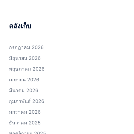
คลังเก็บ
กรกฎาคม 2026
มิถุนายน 2026
พฤษภาคม 2026
เมษายน 2026
มีนาคม 2026
กุมภาพันธ์ 2026
มกราคม 2026
ธันวาคม 2025
พฤศจิกายน 2025