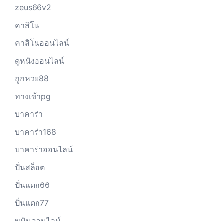
zeus66v2
คาสิโน
คาสิโนออนไลน์
ดูหนังออนไลน์
ถูกหวย88
ทางเข้าpg
บาคาร่า
บาคาร่า168
บาคาร่าออนไลน์
ปั่นสล็อต
ปั่นแตก66
ปั่นแตก77
พนันออนไลน์