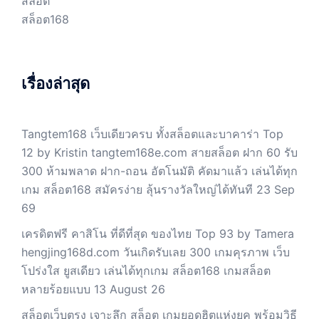
สล็อต
สล็อต168
เรื่องล่าสุด
Tangtem168 เว็บเดียวครบ ทั้งสล็อตและบาคาร่า Top
12 by Kristin tangtem168e.com สายสล็อต ฝาก 60 รับ
300 ห้ามพลาด ฝาก-ถอน อัตโนมัติ คัดมาแล้ว เล่นได้ทุก
เกม สล็อต168 สมัครง่าย ลุ้นรางวัลใหญ่ได้ทันที 23 Sep
69
เครดิตฟรี คาสิโน ที่ดีที่สุด ของไทย Top 93 by Tamera
hengjing168d.com วันเกิดรับเลย 300 เกมคุรภาพ เว็บ
โปร่งใส ยูสเดียว เล่นได้ทุกเกม สล็อต168 เกมสล็อต
หลายร้อยแบบ 13 August 26
สล็อตเว็บตรง เจาะลึก สล็อต เกมยอดฮิตแห่งยุค พร้อมวิธี