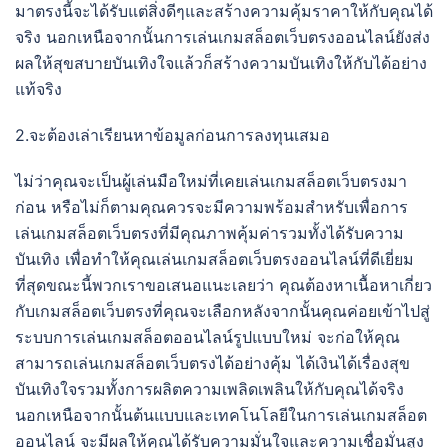
มาตรงนี้จะได้รับแต่สิ่งดีๆและสร้างความคุ้มราคาให้กับคุณได้
จริง นอกเหนือจากนั้นการเล่นเกมสล็อตเว็บตรงออนไลน์ยังส่ง
ผลให้สุขสบายบันเทิงใจแล้วก็สร้างความบันเทิงให้กับได้อย่าง
แท้จริง
2.จะต้องเล่าเรียนหาข้อมูลก่อนการลงทุนเสมอ
ไม่ว่าคุณจะเป็นผู้เล่นมือใหม่ที่เคยเล่นเกมสล็อตเว็บตรงมา
ก่อน หรือไม่ก็ตามคุณควรจะมีความพร้อมสำหรับเพื่อการ
เล่นเกมสล็อตเว็บตรงที่มีคุณภาพคุ้มค่ารวมทั้งได้รับความ
บันเทิง เพื่อทำให้คุณเล่นเกมสล็อตเว็บตรงออนไลน์ที่ดีเยี่ยม
ที่สุดขณะนี้พวกเราขอเสนอแนะเลยว่า คุณต้องหาเนื้อหาเกี่ยว
กับเกมสล็อตเว็บตรงที่คุณจะเลือกหลังจากนั้นคุณค่อยเข้าไปสู่
ระบบการเล่นเกมสล็อตออนไลน์รูปแบบใหม่ จะก่อให้คุณ
สามารถเล่นเกมสล็อตเว็บตรงได้อย่างคุ้ม ได้เงินได้เรื่องสุข
บันเทิงใจรวมทั้งการผลิตความเพลิดเพลินให้กับคุณได้จริง
นอกเหนือจากนั้นต้นแบบและเทคโนโลยีในการเล่นเกมสล็อต
ออนไลน์ จะมีผลให้คุณได้รับความมั่นใจและความเชื่อมั่นสูง