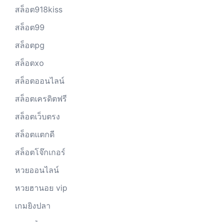
สล็อต918kiss
สล็อต99
สล็อตpg
สล็อตxo
สล็อตออนไลน์
สล็อตเครดิตฟรี
สล็อตเว็บตรง
สล็อตแตกดี
สล็อตโจ๊กเกอร์
หวยออนไลน์
หวยฮานอย vip
เกมยิงปลา