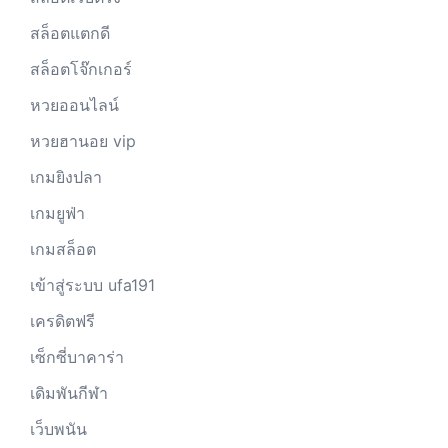
สล็อตแตกดี
สล็อตโจ๊กเกอร์
หวยออนไลน์
หวยฮานอย vip
เกมยิงปลา
เกมยูฟ่า
เกมสล็อต
เข้าสู่ระบบ ufa191
เครดิตฟรี
เซ็กซี่บาคาร่า
เดิมพันกีฬา
เว็บพนัน