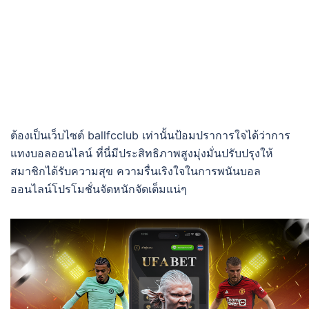
ต้องเป็นเว็บไซต์ ballfcclub เท่านั้นป้อมปราการใจได้ว่าการ
แทงบอลออนไลน์ ที่นี่มีประสิทธิภาพสูงมุ่งมั่นปรับปรุงให้
สมาชิกได้รับความสุข ความรื่นเริงใจในการพนันบอล
ออนไลน์โปรโมชั่นจัดหนักจัดเต็มแน่ๆ