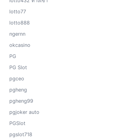
lotto432 ทางเข้า
lotto77
lotto888
ngernn
okcasino
PG
PG Slot
pgceo
pgheng
pgheng99
pgjoker auto
PGSlot
pgslot718