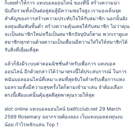
ก็เลยทำให้การ แทงบอลออนไลน์ ของที่นี่ สร้างความน่า
นับถือรวมทั้งเป็นต่อคู่ต่อสู้มีความพอใจสูง เรามองเห็นจุด
สำคัญของการสร้างความประทับใจให้กับสมาชิก นอกนั้นยัง
ลงทุนเดิมพันขั้นต่ำ สร้างความคุ้นเคยให้กับสมาชิก ไม่ว่าคุณ
จะเป็นสมาชิกใหม่หรือเป็นสมาชิกปัจจุบันก็ตาม พวกเราดูแล
สมาชิกทุกท่านด้วยความเป็นเพื่อนมีความใส่ใจให้สมาชิกได้
รับสิ่งที่เยี่ยมที่สุด
แล้วก็ยังมีระบบค่าคอมมิชชั่นสำหรับเพื่อการ แทงบอล
ออนไลน์ อีกด้วยกล่าวได้ว่ามาตรงนี้ได้ประสบการณ์ ในการ
พนันบอลออนไลน์ที่เหมาะสมที่สุดจับใจสำหรับเพื่อการแทง
บอลรวมทั้งมีความสุขครั้งใดก็ตามเข้ามาเล่น จำต้องเลือก
ตรงนี้เพียงแค่นั้นคุ้มสุดดีสุดพาคุณรวยให้สุด
slot online แทงบอลออนไลน์ ballfcclub.net 29 March
2569 Rosemary อยากรวยต้องลอง เว็บแทงบอลลงทุนงบ
น้อย กำไรหลักแสน Top 1