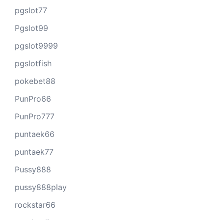
pgslot77
Pgslot99
pgslot9999
pgslotfish
pokebet88
PunPro66
PunPro777
puntaek66
puntaek77
Pussy888
pussy888play
rockstar66