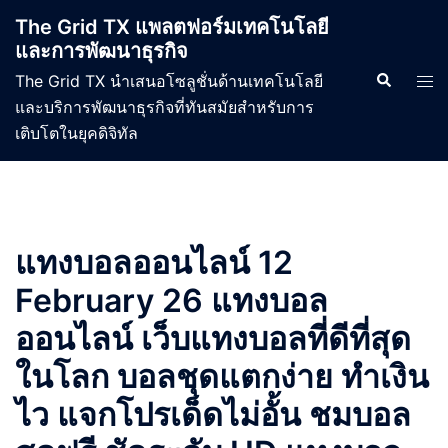
Skip
The Grid TX แพลตฟอร์มเทคโนโลยี
to
และการพัฒนาธุรกิจ
content
Search
Tog
The Grid TX นำเสนอโซลูชั่นด้านเทคโนโลยี
men
และบริการพัฒนาธุรกิจที่ทันสมัยสำหรับการ
เติบโตในยุคดิจิทัล
แทงบอลออนไลน์ 12
February 26 แทงบอล
ออนไลน์ เว็บแทงบอลที่ดีที่สุด
ในโลก บอลชุดแตกง่าย ทำเงิน
ไว แจกโปรเด็ดไม่อั้น ชมบอล