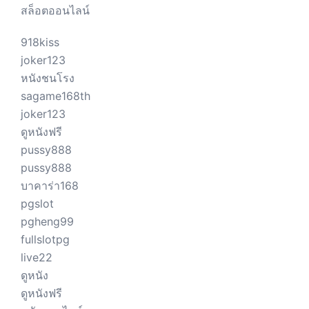
สล็อตออนไลน์
918kiss
joker123
หนังชนโรง
sagame168th
joker123
ดูหนังฟรี
pussy888
pussy888
บาคาร่า168
pgslot
pgheng99
fullslotpg
live22
ดูหนัง
ดูหนังฟรี