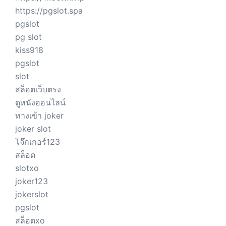
https://pgslot.spa
pgslot
pg slot
kiss918
pgslot
slot
สล็อตเว็บตรง
ดูหนังออนไลน์
ทางเข้า joker
joker slot
โจ๊กเกอร์123
สล็อต
slotxo
joker123
jokerslot
pgslot
สล็อตxo