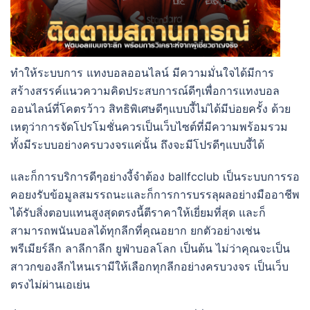
ทำให้ระบบการ แทงบอลออนไลน์ มีความมั่นใจได้มีการ
สร้างสรรค์แนวความคิดประสบการณ์ดีๆเพื่อการแทงบอล
ออนไลน์ที่โคตรว้าว สิทธิพิเศษดีๆแบบงี้ไม่ได้มีบ่อยครั้ง ด้วย
เหตุว่าการจัดโปรโมชั่นควรเป็นเว็บไซต์ที่มีความพร้อมรวม
ทั้งมีระบบอย่างครบวงจรแค่นั้น ถึงจะมีโปรดีๆแบบงี้ได้
และก็การบริการดีๆอย่างงี้จำต้อง ballfcclub เป็นระบบการรอ
คอยงรับข้อมูลสมรรถนะและก็การการบรรลุผลอย่างมืออาชีพ
ได้รับสิ่งตอบแทนสูงสุดตรงนี้ตีราคาให้เยี่ยมที่สุด และก็
สามารถพนันบอลได้ทุกลีกที่คุณอยาก ยกตัวอย่างเช่น
พรีเมียร์ลีก ลาลีกาลีก ยูฟ่าบอลโลก เป็นต้น ไม่ว่าคุณจะเป็น
สาวกของลีกไหนเรามีให้เลือกทุกลีกอย่างครบวงจร เป็นเว็บ
ตรงไม่ผ่านเอเย่น