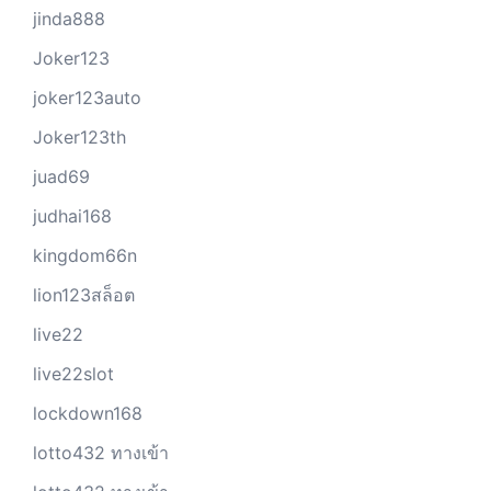
jinda888
Joker123
joker123auto
Joker123th
juad69
judhai168
kingdom66n
lion123สล็อต
live22
live22slot
lockdown168
lotto432 ทางเข้า