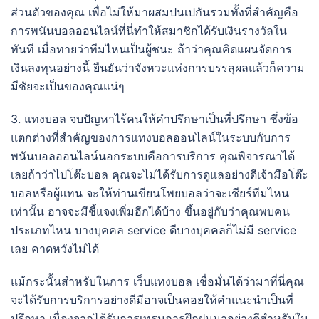
ส่วนตัวของคุณ เพื่อไม่ให้มาผสมปนเปกันรวมทั้งที่สำคัญคือ
การพนันบอลออนไลน์ที่นี่ทำให้สมาชิกได้รับเงินรางวัลใน
ทันที เมื่อทายว่าทีมไหนเป็นผู้ชนะ ถ้าว่าคุณคิดแผนจัดการ
เงินลงทุนอย่างนี้ ยืนยันว่าจังหวะแห่งการบรรลุผลแล้วก็ความ
มีชัยจะเป็นของคุณแน่ๆ
3. แทงบอล จบปัญหาไร้คนให้คำปรึกษาเป็นที่ปรึกษา ซึ่งข้อ
แตกต่างที่สำคัญของการแทงบอลออนไลน์ในระบบกับการ
พนันบอลออนไลน์นอกระบบคือการบริการ คุณพิจารณาได้
เลยถ้าว่าไปโต๊ะบอล คุณจะไม่ได้รับการดูแลอย่างดีเจ้ามือโต๊ะ
บอลหรือผู้แทน จะให้ท่านเขียนโพยบอลว่าจะเชียร์ทีมไหน
เท่านั้น อาจจะมีชี้แจงเพิ่มอีกได้บ้าง ขึ้นอยู่กับว่าคุณพบคน
ประเภทไหน บางบุคคล service ดีบางบุคคลก็ไม่มี service
เลย คาดหวังไม่ได้
แม้กระนั้นสำหรับในการ เว็บแทงบอล เชื่อมั่นได้ว่ามาที่นี่คุณ
จะได้รับการบริการอย่างดีมีอาจเป็นคอยให้คำแนะนำเป็นที่
ปรึกษา เนื่องจากได้รับการเทรนการฝึกฝนมาอย่างดีสำหรับใน