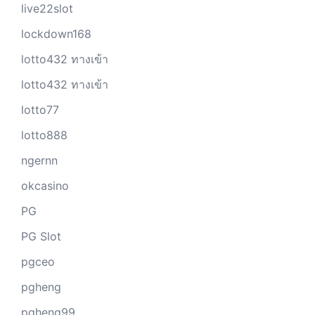
live22slot
lockdown168
lotto432 ทางเข้า
lotto432 ทางเข้า
lotto77
lotto888
ngernn
okcasino
PG
PG Slot
pgceo
pgheng
pgheng99