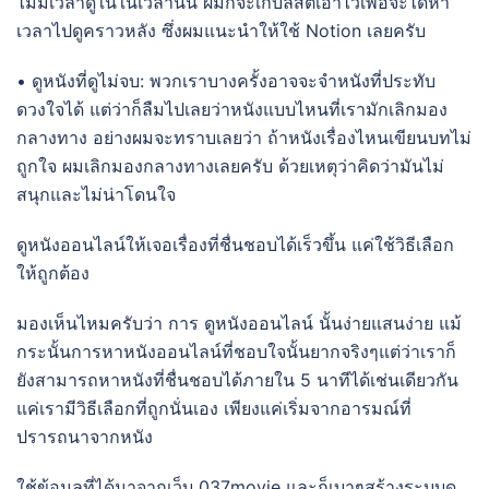
ไม่มีเวลาดูในในเวลานั้น ผมก็จะเก็บลิสต์เอาไว้เพื่อจะได้หา
เวลาไปดูคราวหลัง ซึ่งผมแนะนำให้ใช้ Notion เลยครับ
• ดูหนังที่ดูไม่จบ: พวกเราบางครั้งอาจจะจำหนังที่ประทับ
ดวงใจได้ แต่ว่าก็ลืมไปเลยว่าหนังแบบไหนที่เรามักเลิกมอง
กลางทาง อย่างผมจะทราบเลยว่า ถ้าหนังเรื่องไหนเขียนบทไม่
ถูกใจ ผมเลิกมองกลางทางเลยครับ ด้วยเหตุว่าคิดว่ามันไม่
สนุกและไม่น่าโดนใจ
ดูหนังออนไลน์ให้เจอเรื่องที่ชื่นชอบได้เร็วขึ้น แค่ใช้วิธีเลือก
ให้ถูกต้อง
มองเห็นไหมครับว่า การ ดูหนังออนไลน์ นั้นง่ายแสนง่าย แม้
กระนั้นการหาหนังออนไลน์ที่ชอบใจนั้นยากจริงๆแต่ว่าเราก็
ยังสามารถหาหนังที่ชื่นชอบได้ภายใน 5 นาทีได้เช่นเดียวกัน
แค่เรามีวิธีเลือกที่ถูกนั่นเอง เพียงแค่เริ่มจากอารมณ์ที่
ปรารถนาจากหนัง
ใช้ข้อมูลที่ได้มาจากเว็บ 037movie และก็เบาๆสร้างระบบดู