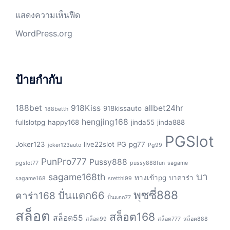
แสดงความเห็นฟีด
WordPress.org
ป้ายกำกับ
188bet
918Kiss
allbet24hr
918kissauto
188betth
hengjing168
fullslotpg
happy168
jinda55
jinda888
PGSlot
Joker123
live22slot
PG
pg77
joker123auto
Pg99
PunPro777
Pussy888
pgslot77
pussy888fun
sagame
บา
sagame168th
ทางเข้าpg
บาคาร่า
sagame168
sretthi99
พุซซี่888
ปั่นแตก66
คาร่า168
ปั่นแตก77
สล็อต
สล็อต168
สล็อต55
สล็อต99
สล็อต777
สล็อต888