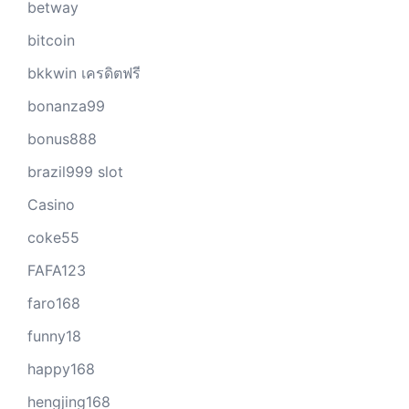
betway
bitcoin
bkkwin เครดิตฟรี
bonanza99
bonus888
brazil999 slot
Casino
coke55
FAFA123
faro168
funny18
happy168
hengjing168