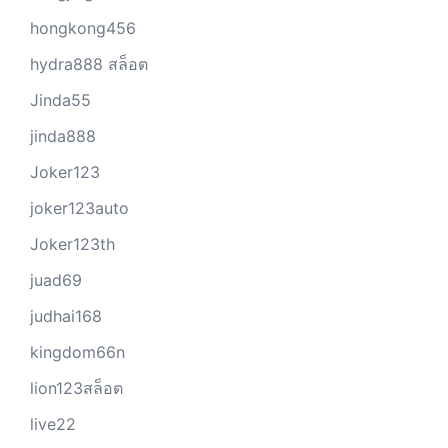
hongkong456
hydra888 สล็อต
Jinda55
jinda888
Joker123
joker123auto
Joker123th
juad69
judhai168
kingdom66n
lion123สล็อต
live22