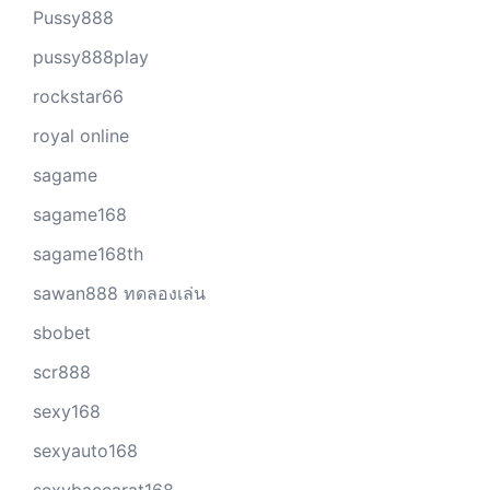
Pussy888
pussy888play
rockstar66
royal online
sagame
sagame168
sagame168th
sawan888 ทดลองเล่น
sbobet
scr888
sexy168
sexyauto168