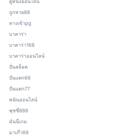
ดูหนังออนไลน์
ถูกหวย88
ทางเข้าpg
บาคาร่า
บาคาร่า168
บาคาร่าออนไลน์
ปั่นสล็อต
ปั่นแตก66
ปั่นแตก77
พนันออนไลน์
พุซซี่888
มันนี่เกม
มาเก๊า69