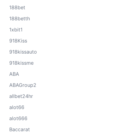
188bet
188betth
1xbit1
918Kiss
918kissauto
918kissme
ABA
ABAGroup2
allbet24hr
alot66
alot666
Baccarat