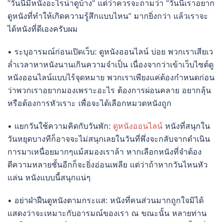
“วันนี้มีหนังอะไรน่าดูบ้าง” แต่ว่าควรจะถามว่า “วันนี้เราอยาก
ดูหนังที่ทำให้เกิดความรู้สึกแบบไหน” มากยิ่งกว่า แล้วเราจะ
ได้หนังที่ดีเองครับผม
• ระบุอารมณ์ก่อนเปิดเว็บ: ดูหนังออนไลน์ บ่อย พวกเราเสียเว
ล่ำเวลาหาหนังนานเกินความจำเป็น เนื่องจากว่าเข้าเว็บไซต์ดู
หนังออนไลน์แบบไร้จุดหมาย พวกเราเพียงแค่ต้องกำหนดก่อน
ว่าพวกเราอยากมองเพราะอะไร ต้องการผ่อนคลาย อยากลุ้น
หรือต้องการหัวเราะ เพื่อจะได้เลือกหมวดหนังถูก
• แยกวันใช้ความคิดกับวันพัก:
ดูหนังออนไลน์
หนังที่สนุกใน
วันหยุดบางทีก็อาจจะไม่สนุกเลยในวันที่พึ่งจะกลับจากดำเนิน
การมาเหนื่อยมากๆแม้สมองเราล้า หากเลือกหนังที่จำต้อง
ตีความหลายชั้นอีกก็จะยิ่งอ่อนเพลีย แต่ว่าถ้าหากวันไหนหัว
แล่น หนังแบบนี้สนุกแน่ๆ
• อย่าฝ่าฝืนดูหนังตามกระแส: หนังที่คนส่วนมากถูกใจมิได้
แสดงว่าจะเหมาะกับอารมณ์ของเรา ณ ขณะนั้น หลายท่าน