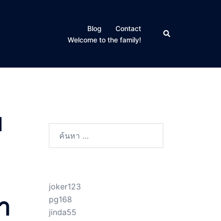
Blog
Contact
Search
Welcome to the family!
ย
ค้นหา
สำหรับ:
joker123
า
pg168
jinda55