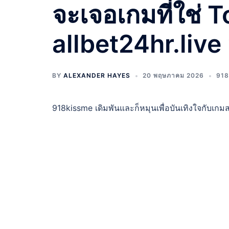
จะเจอเกมที่ใช่ 
allbet24hr.live
BY
ALEXANDER HAYES
20 พฤษภาคม 2026
91
918kissme เดิมพันและก็หมุนเพื่อบันเทิงใจกับเกมส