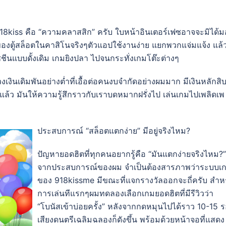
18kiss คือ “ความคลาสสิก” ครับ ใบหน้าอินเตอร์เฟซอาจจะมิได้ม
นของตู้สล็อตในคาสิโนจริงๆตัวแอปใช้งานง่าย แยกพวกแจ่มแจ้ง แล้ว
ชชีนแบบดั้งเดิม เกมยิงปลา ไปจนกระทั่งเกมโต๊ะต่างๆ
ือวงเงินเดิมพันอย่างต่ำที่เอื้อต่อคนงบจำกัดอย่างผมมาก มีเงินหลักสิ
้แล้ว มันให้ความรู้สึกราวกับเราบดหมากฝรั่งไป เล่นเกมไปเพลิดเพ
ประสบการณ์ “สล็อตแตกง่าย” มีอยู่จริงไหม?
ปัญหายอดฮิตที่ทุกคนอยากรู้คือ “มันแตกง่ายจริงไหม?”
จากประสบการณ์ของผม จำเป็นต้องสารภาพว่าระบบเ
ของ 918kissme มีขณะที่แจกรางวัลออกจะถี่ครับ สำห
การเล่นทีแรกๆผมทดลองเลือกเกมยอดฮิตที่มีรีวิวว่า
“โบนัสเข้าบ่อยครั้ง” หลังจากกดหมุนไปได้ราว 10-15 
เสียงดนตรีเฉลิมฉลองก็ดังขึ้น พร้อมด้วยหน้าจอที่แสดง