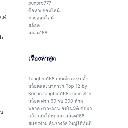
punpro777
ซื้อหวยออนไลน์
แค่
หวยออนไลน์
สล็อต
สล็อต168
นไป
เรื่องล่าสุด
Tangtem168 เว็บเดียวครบ ทั้ง
สล็อตและบาคาร่า Top 12 by
Kristin tangtem168e.com สาย
สล็อต ฝาก 60 รับ 300 ห้าม
ี
พลาด ฝาก-ถอน อัตโนมัติ คัดมา
ัน
แล้ว เล่นได้ทุกเกม สล็อต168
สมัครง่าย ลุ้นรางวัลใหญ่ได้ทันที