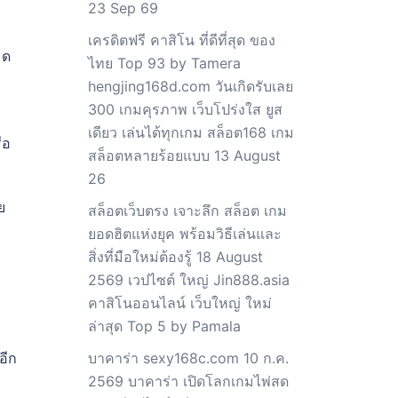
23 Sep 69
เครดิตฟรี คาสิโน ที่ดีที่สุด ของ
มด
ไทย Top 93 by Tamera
hengjing168d.com วันเกิดรับเลย
300 เกมคุรภาพ เว็บโปร่งใส ยูส
เดียว เล่นได้ทุกเกม สล็อต168 เกม
ือ
สล็อตหลายร้อยแบบ 13 August
26
ย
สล็อตเว็บตรง เจาะลึก สล็อต เกม
ยอดฮิตแห่งยุค พร้อมวิธีเล่นและ
สิ่งที่มือใหม่ต้องรู้ 18 August
2569 เวปไซต์ ใหญ่ Jin888.asia
คาสิโนออนไลน์ เว็บใหญ่ ใหม่
ล่าสุด Top 5 by Pamala
อีก
บาคาร่า sexy168c.com 10 ก.ค.
2569 บาคาร่า เปิดโลกเกมไพ่สด