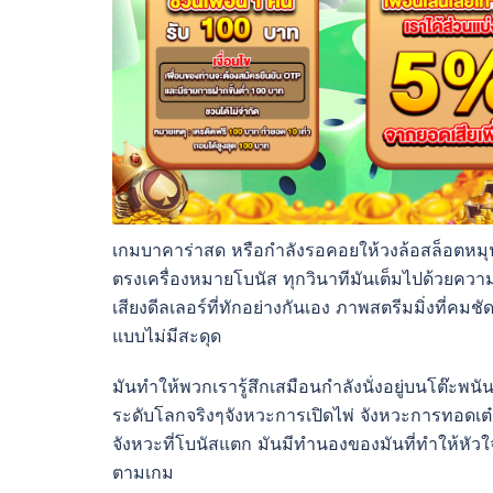
เกมบาคาร่าสด หรือกำลังรอคอยให้วงล้อสล็อตหมุ
ตรงเครื่องหมายโบนัส ทุกวินาทีมันเต็มไปด้วยความ
เสียงดีลเลอร์ที่ทักอย่างกันเอง ภาพสตรีมมิ่งที่คมช
แบบไม่มีสะดุด
มันทำให้พวกเรารู้สึกเสมือนกำลังนั่งอยู่บนโต๊ะพน
ระดับโลกจริงๆจังหวะการเปิดไพ่ จังหวะการทอดเต๋
จังหวะที่โบนัสแตก มันมีทำนองของมันที่ทำให้หัว
ตามเกม