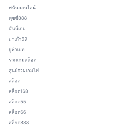
พนันออนไลน์
พุซซี่888
มันนี่เกม
มาเก๊า69
ยูฟ่าเบท
รวมเกมสล็อต
ศูนย์รวมเกมไพ่
สล็อต
สล็อต168
สล็อต55
สล็อต66
สล็อต888