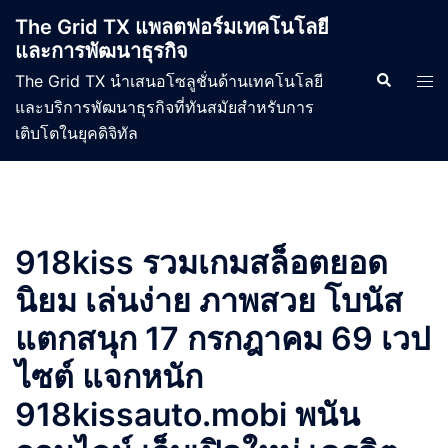
Skip
The Grid TX แพลตฟอร์มเทคโนโลยี
to
และการพัฒนาธุรกิจ
content
Search
Tog
The Grid TX นำเสนอโซลูชั่นด้านเทคโนโลยี
men
และบริการพัฒนาธุรกิจที่ทันสมัยสำหรับการ
เติบโตในยุคดิจิทัล
918kiss รวมเกมสล็อตยอด
นิยม เล่นง่าย ภาพสวย โบนัส
แตกสนุก 17 กรกฎาคม 69 เวป
ไซต์ แจกหนัก
918kissauto.mobi พนัน