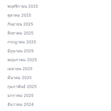
พฤศจิกายน 2025
ตุลาคม 2025
กันยายน 2025
สิงหาคม 2025
กรกฎาคม 2025
มิถุนายน 2025
พฤษภาคม 2025
เมษายน 2025
มีนาคม 2025
กุมภาพันธ์ 2025
มกราคม 2025
ธันวาคม 2024