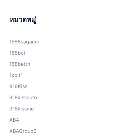
หมวดหมู่
1688sagame
188bet
188betth
1xbit1
918Kiss
918kissauto
918kissme
ABA
ABAGroup2