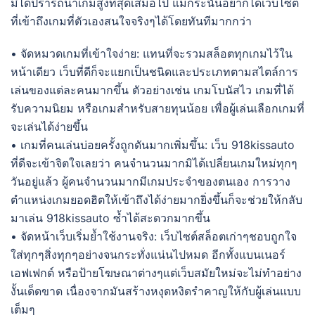
มิได้ปรารถนาเกมสูงที่สุดเสมอไป แม้กระนั้นอยากได้เว็บไซต์
ที่เข้าถึงเกมที่ตัวเองสนใจจริงๆได้โดยทันทีมากกว่า
• จัดหมวดเกมที่เข้าใจง่าย: แทนที่จะรวมสล็อตทุกเกมไว้ใน
หน้าเดียว เว็บที่ดีก็จะแยกเป็นชนิดและประเภทตามสไตล์การ
เล่นของแต่ละคนมากขึ้น ตัวอย่างเช่น เกมโบนัสไว เกมที่ได้
รับความนิยม หรือเกมสำหรับสายทุนน้อย เพื่อผู้เล่นเลือกเกมที่
จะเล่นได้ง่ายขึ้น
• เกมที่คนเล่นบ่อยครั้งถูกดันมากเพิ่มขึ้น: เว็บ 918kissauto
ที่ดีจะเข้าจิตใจเลยว่า คนจำนวนมากมิได้เปลี่ยนเกมใหม่ทุกๆ
วันอยู่แล้ว ผู้คนจำนวนมากมีเกมประจำของตนเอง การวาง
ตำแหน่งเกมยอดฮิตให้เข้าถึงได้ง่ายมากยิ่งขึ้นก็จะช่วยให้กลับ
มาเล่น 918kissauto ซ้ำได้สะดวกมากขึ้น
• จัดหน้าเว็บเริ่มย้ำใช้งานจริง: เว็บไซต์สล็อตเก่าๆชอบถูกใจ
ใส่ทุกๆสิ่งทุกๆอย่างจนกระทั่งแน่นไปหมด อีกทั้งแบนเนอร์
เอฟเฟกต์ หรือป้ายโฆษณาต่างๆแต่เว็บสมัยใหม่จะไม่ทำอย่าง
งั้นเด็ดขาด เนื่องจากมันสร้างหงุดหงิดรำคาญให้กับผู้เล่นแบบ
เต็มๆ