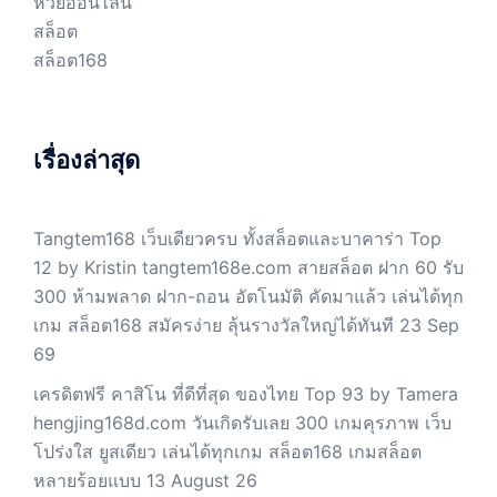
หวยออนไลน์
สล็อต
สล็อต168
เรื่องล่าสุด
Tangtem168 เว็บเดียวครบ ทั้งสล็อตและบาคาร่า Top
12 by Kristin tangtem168e.com สายสล็อต ฝาก 60 รับ
300 ห้ามพลาด ฝาก-ถอน อัตโนมัติ คัดมาแล้ว เล่นได้ทุก
เกม สล็อต168 สมัครง่าย ลุ้นรางวัลใหญ่ได้ทันที 23 Sep
69
เครดิตฟรี คาสิโน ที่ดีที่สุด ของไทย Top 93 by Tamera
hengjing168d.com วันเกิดรับเลย 300 เกมคุรภาพ เว็บ
โปร่งใส ยูสเดียว เล่นได้ทุกเกม สล็อต168 เกมสล็อต
หลายร้อยแบบ 13 August 26