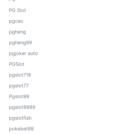
PG Slot
pgceo
pgheng
pgheng99
pgjoker auto
PGSlot
pgslot718
pgslot77
Pgslot99
pgslot9999
pgslotfish
pokebet88