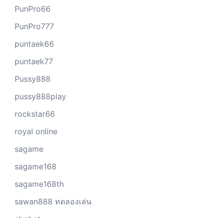
PunPro66
PunPro777
puntaek66
puntaek77
Pussy888
pussy888play
rockstar66
royal online
sagame
sagame168
sagame168th
sawan888 ทดลองเล่น