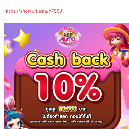
https://shorturl.asia/h7S5J