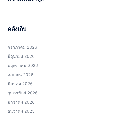
คลังเก็บ
กรกฎาคม 2026
มิถุนายน 2026
พฤษภาคม 2026
เมษายน 2026
มีนาคม 2026
กุมภาพันธ์ 2026
มกราคม 2026
ธันวาคม 2025