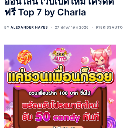
ออนไลน์ เว็บเปิดใหม่ เครดิต
ฟรี Top 7 by Charla
BY
ALEXANDER HAYES
27 พฤษภาคม 2026
918KISSAUTO