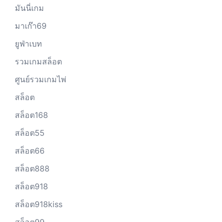
มันนี่เกม
มาเก๊า69
ยูฟ่าเบท
รวมเกมสล็อต
ศูนย์รวมเกมไพ่
สล็อต
สล็อต168
สล็อต55
สล็อต66
สล็อต888
สล็อต918
สล็อต918kiss