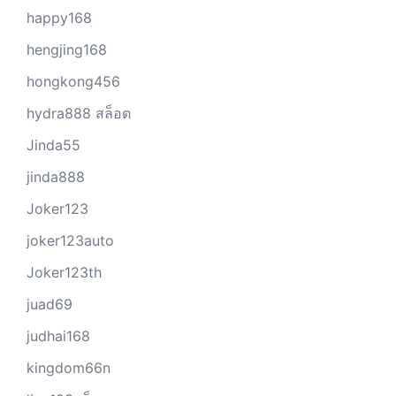
happy168
hengjing168
hongkong456
hydra888 สล็อต
Jinda55
jinda888
Joker123
joker123auto
Joker123th
juad69
judhai168
kingdom66n