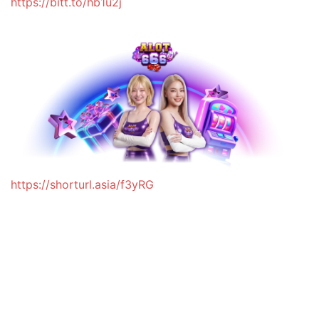
https://bitt.to/hb1u2j
https://shorturl.asia/f3yRG