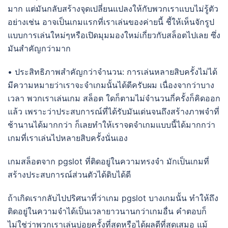
มาก แต่มันกลับสร้างจุดเปลี่ยนแปลงให้กับพวกเราแบบไม่รู้ตัว
อย่างเช่น อาจเป็นเกมแรกที่เราเล่นของค่ายนี้ ชี้ให้เห็นจักรูป
แบบการเล่นใหม่ๆหรือเปิดมุมมองใหม่เกี่ยวกับสล็อตไปเลย ซึ่ง
มันสำคัญกว่ามาก
• ประสิทธิภาพสำคัญกว่าจำนวน: การเล่นหลายสิบครั้งไม่ได้
มีความหมายว่าเราจะจำเกมนั้นได้ดีครับผม เนื่องจากว่าบาง
เวลา พวกเราเล่นเกม สล็อต ใดก็ตามไม่จำนวนกี่ครั้งก็คิดออก
แล้ว เพราะว่าประสบการณ์ที่ได้รับมันเด่นจนถึงสร้างภาพจำที่
ช้านานได้มากกว่า ก็เลยทำให้เราจดจำเกมแบบนี้ได้มากกว่า
เกมที่เราเล่นไปหลายสิบครั้งนั่นเอง
เกมสล็อตจาก pgslot ที่ติดอยู่ในความทรงจำ มักเป็นเกมที่
สร้างประสบการณ์ส่วนตัวได้ดิบได้ดี
ถ้าเกิดเรากลับไปปริศนาที่ว่าเกม pgslot บางเกมนั้น ทำให้ถึง
ติดอยู่ในความจำได้เป็นเวลายาวนานกว่าเกมอื่น คำตอบก็
ไม่ใช่ว่าพวกเราเล่นบ่อยครั้งที่สุดหรือได้ผลดีที่สุดเสมอ แม้