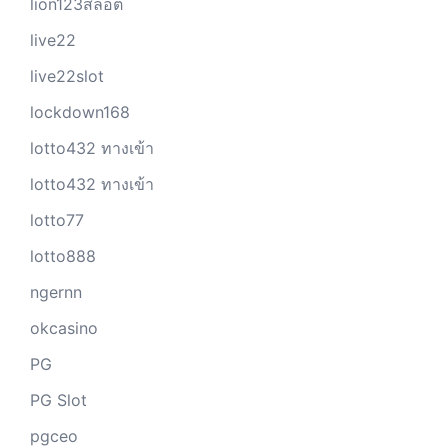
lion123สล็อต
live22
live22slot
lockdown168
lotto432 ทางเข้า
lotto432 ทางเข้า
lotto77
lotto888
ngernn
okcasino
PG
PG Slot
pgceo