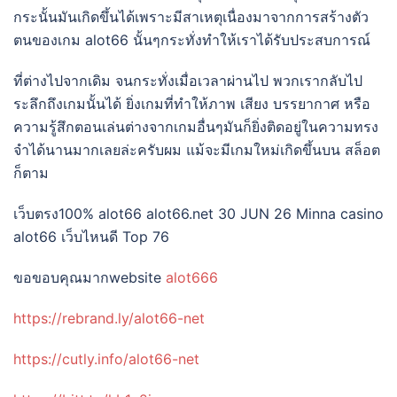
กระนั้นมันเกิดขึ้นได้เพราะมีสาเหตุเนื่องมาจากการสร้างตัว
ตนของเกม alot66 นั้นๆกระทั่งทำให้เราได้รับประสบการณ์
ที่ต่างไปจากเดิม จนกระทั่งเมื่อเวลาผ่านไป พวกเรากลับไป
ระลึกถึงเกมนั้นได้ ยิ่งเกมที่ทำให้ภาพ เสียง บรรยากาศ หรือ
ความรู้สึกตอนเล่นต่างจากเกมอื่นๆมันก็ยิ่งติดอยู่ในความทรง
จำได้นานมากเลยล่ะครับผม แม้จะมีเกมใหม่เกิดขึ้นบน สล็อต
ก็ตาม
เว็บตรง100% alot66 alot66.net 30 JUN 26 Minna casino
alot66 เว็บไหนดี Top 76
ขอขอบคุณมากwebsite
alot666
https://rebrand.ly/alot66-net
https://cutly.info/alot66-net