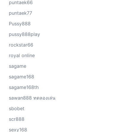
puntaek66
puntaek77
Pussy888
pussy888play
rockstar66
royal online
sagame
sagame168
sagame168th
sawan888 ทดลองเล่น
sbobet
scr888
sexy168