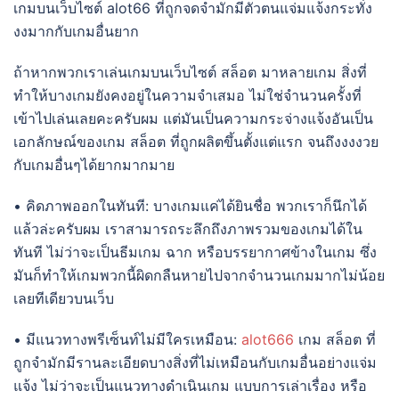
เกมบนเว็บไซต์ alot66 ที่ถูกจดจำมักมีตัวตนแจ่มแจ้งกระทั่ง
งงมากกับเกมอื่นยาก
ถ้าหากพวกเราเล่นเกมบนเว็บไซต์ สล็อต มาหลายเกม สิ่งที่
ทำให้บางเกมยังคงอยู่ในความจำเสมอ ไม่ใช่จำนวนครั้งที่
เข้าไปเล่นเลยคะครับผม แต่มันเป็นความกระจ่างแจ้งอันเป็น
เอกลักษณ์ของเกม สล็อต ที่ถูกผลิตขึ้นตั้งแต่แรก จนถึงงงงวย
กับเกมอื่นๆได้ยากมากมาย
• คิดภาพออกในทันที: บางเกมแค่ได้ยินชื่อ พวกเราก็นึกได้
แล้วล่ะครับผม เราสามารถระลึกถึงภาพรวมของเกมได้ใน
ทันที ไม่ว่าจะเป็นธีมเกม ฉาก หรือบรรยากาศข้างในเกม ซึ่ง
มันก็ทำให้เกมพวกนี้ผิดกลืนหายไปจากจำนวนเกมมากไม่น้อย
เลยทีเดียวบนเว็บ
• มีแนวทางพรีเซ็นท์ไม่มีใครเหมือน:
alot666
เกม สล็อต ที่
ถูกจำมักมีรานละเอียดบางสิ่งที่ไม่เหมือนกับเกมอื่นอย่างแจ่ม
แจ้ง ไม่ว่าจะเป็นแนวทางดำเนินเกม แบบการเล่าเรื่อง หรือ