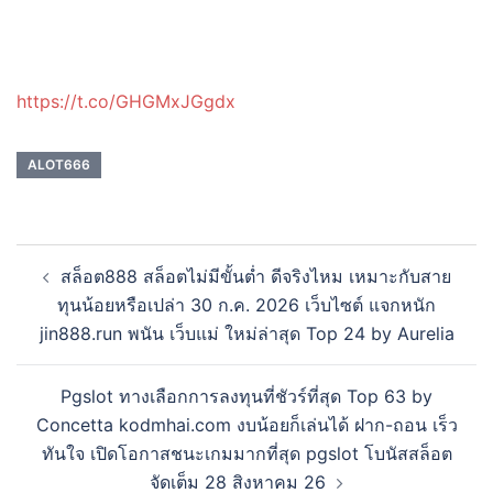
https://t.co/GHGMxJGgdx
ALOT666
Post
สล็อต888 สล็อตไม่มีขั้นต่ำ ดีจริงไหม เหมาะกับสาย
navigation
ทุนน้อยหรือเปล่า 30 ก.ค. 2026 เว็บไซต์ แจกหนัก
jin888.run พนัน เว็บแม่ ใหม่ล่าสุด Top 24 by Aurelia
Pgslot ทางเลือกการลงทุนที่ชัวร์ที่สุด Top 63 by
Concetta kodmhai.com งบน้อยก็เล่นได้ ฝาก-ถอน เร็ว
ทันใจ เปิดโอกาสชนะเกมมากที่สุด pgslot โบนัสสล็อต
จัดเต็ม 28 สิงหาคม 26