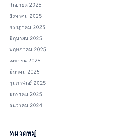
กันยายน 2025
สิงหาคม 2025
กรกฎาคม 2025
มิถุนายน 2025
พฤษภาคม 2025
เมษายน 2025
มีนาคม 2025
กุมภาพันธ์ 2025
มกราคม 2025
ธันวาคม 2024
หมวดหมู่