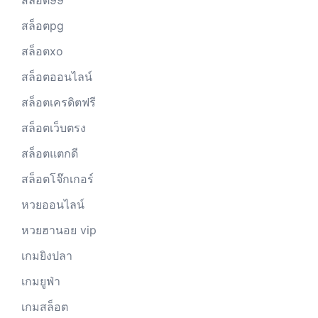
สล็อต99
สล็อตpg
สล็อตxo
สล็อตออนไลน์
สล็อตเครดิตฟรี
สล็อตเว็บตรง
สล็อตแตกดี
สล็อตโจ๊กเกอร์
หวยออนไลน์
หวยฮานอย vip
เกมยิงปลา
เกมยูฟ่า
เกมสล็อต