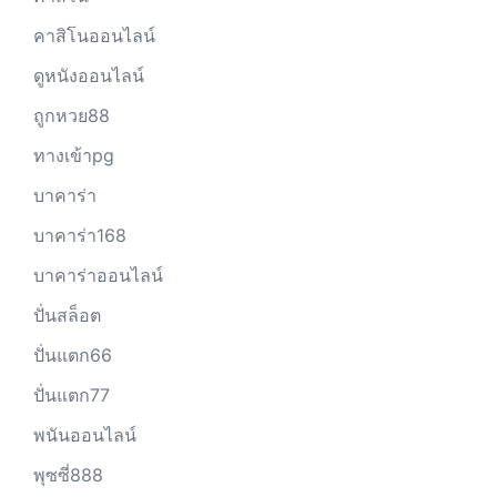
คาสิโนออนไลน์
ดูหนังออนไลน์
ถูกหวย88
ทางเข้าpg
บาคาร่า
บาคาร่า168
บาคาร่าออนไลน์
ปั่นสล็อต
ปั่นแตก66
ปั่นแตก77
พนันออนไลน์
พุซซี่888