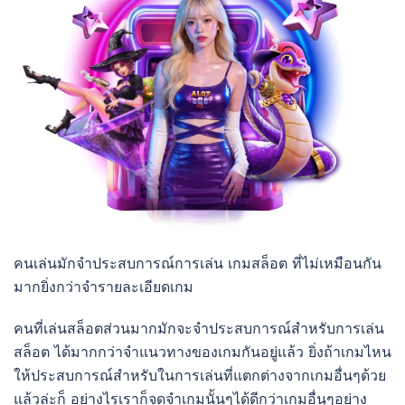
คนเล่นมักจำประสบการณ์การเล่น เกมสล็อต ที่ไม่เหมือนกัน
มากยิ่งกว่าจำรายละเอียดเกม
คนที่เล่นสล็อตส่วนมากมักจะจำประสบการณ์สำหรับการเล่น
สล็อต ได้มากกว่าจำแนวทางของเกมกันอยู่แล้ว ยิ่งถ้าเกมไหน
ให้ประสบการณ์สำหรับในการเล่นที่แตกต่างจากเกมอื่นๆด้วย
แล้วล่ะก็ อย่างไรเราก็จดจำเกมนั้นๆได้ดีกว่าเกมอื่นๆอย่าง