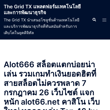
Skip
The Grid TX แพลตฟอร์มเทคโนโลยี
to
และการพัฒนาธุรกิจ
content
Search
Tog
The Grid TX นำเสนอโซลูชั่นด้านเทคโนโลยี
men
และบริการพัฒนาธุรกิจที่ทันสมัยสำหรับการ
เติบโตในยุคดิจิทัล
Alot666 สล็อตแตกบ่อยน่า
เล่น รวมเกมทำเงินยอดฮิตที่
สายสล็อตไม่ควรพลาด 7
กรกฎาคม 26 เว็บไซต์ แจก
หนัก alot66.net คาสิโน เว็บ