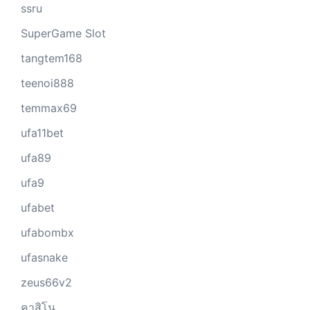
ssru
SuperGame Slot
tangtem168
teenoi888
temmax69
ufa11bet
ufa89
ufa9
ufabet
ufabombx
ufasnake
zeus66v2
คาสิโน