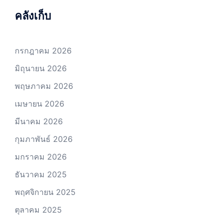
คลังเก็บ
กรกฎาคม 2026
มิถุนายน 2026
พฤษภาคม 2026
เมษายน 2026
มีนาคม 2026
กุมภาพันธ์ 2026
มกราคม 2026
ธันวาคม 2025
พฤศจิกายน 2025
ตุลาคม 2025