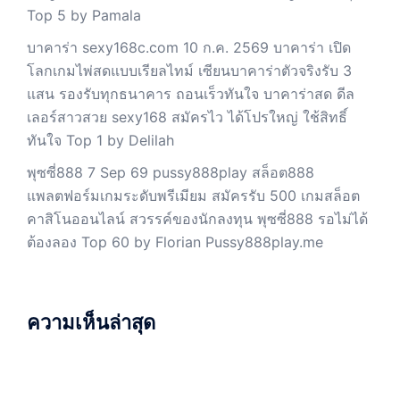
Top 5 by Pamala
บาคาร่า sexy168c.com 10 ก.ค. 2569 บาคาร่า เปิด
โลกเกมไพ่สดแบบเรียลไทม์ เซียนบาคาร่าตัวจริงรับ 3
แสน รองรับทุกธนาคาร ถอนเร็วทันใจ บาคาร่าสด ดีล
เลอร์สาวสวย sexy168 สมัครไว ได้โปรใหญ่ ใช้สิทธิ์
ทันใจ Top 1 by Delilah
พุซซี่888 7 Sep 69 pussy888play สล็อต888
แพลตฟอร์มเกมระดับพรีเมียม สมัครรับ 500 เกมสล็อต
คาสิโนออนไลน์ สวรรค์ของนักลงทุน พุซซี่888 รอไม่ได้
ต้องลอง Top 60 by Florian Pussy888play.me
ความเห็นล่าสุด