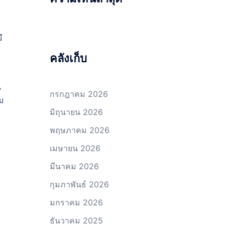
ี
คลังเก็บ
น
กรกฎาคม 2026
บ
มิถุนายน 2026
พฤษภาคม 2026
เมษายน 2026
มีนาคม 2026
กุมภาพันธ์ 2026
มกราคม 2026
ธันวาคม 2025