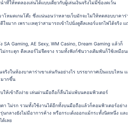
่ให้ทดลองเล่นได้แบบเดียวกับผู้เล่นเงินจริงไม่มีข้องดเว้น
งมาโหมดเกมโต๊ะ ซึ่งแน่นอนว่าหลายเว็บมักจะไม่ให้ทดสอบบาคาร่
ดีใจมาก เพราะเหตุว่าสามารถเข้าไปนั่งดูดีลเลอร์แจกไพ่ได้จริง แ
งยัง SA Gaming, AE Sexy, WM Casino, Dream Gaming แล้วก็
่กระตุก ดีลเลอร์ไม่จืดจาง รวมทั้งฟังก์ชันวางเดิมพันก็ใช้เหมือน
เล่นจริงในห้องบาคาร่าเขาเล่นกันอย่างไร บรรยากาศเป็นแบบไหน แ
มากขึ้น
เข้าถึงง่าย เล่นผ่านมือถือก็ลื่นไม่แพ้บนคอมพิวเตอร์
 ไม่รก รวมทั้งใช้งานได้อีกทั้งบนมือถือแล้วก็คอมพิวเตอร์อย่าง
ุ่นกลางยังไม่มีอาการค้าง หรือกระเด้งออกแม้กระทั้งนิดหนึ่ง และ
ได้เลย