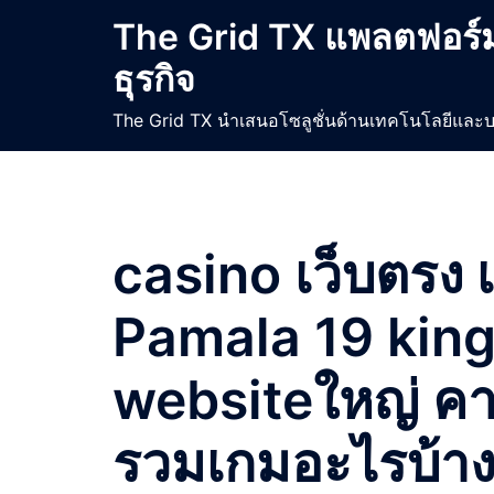
Skip
The Grid TX แพลตฟอร์
to
ธุรกิจ
content
The Grid TX นำเสนอโซลูชั่นด้านเทคโนโลยีและบริ
casino เว็บตรง 
Pamala 19 kin
websiteใหญ่ คา
รวมเกมอะไรบ้าง พ