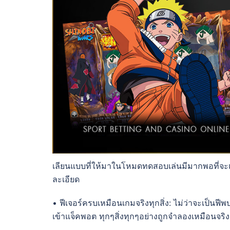
เลียนแบบที่ให้มาในโหมดทดสอบเล่นมีมากพอที่จะเ
ละเอียด
• ฟีเจอร์ครบเหมือนเกมจริงทุกสิ่ง: ไม่ว่าจะเป็นฟี
เข้าแจ็คพอต ทุกๆสิ่งทุกๆอย่างถูกจำลองเหมือนจริง