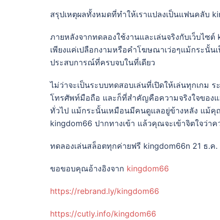
สรุปเหตุผลทั้งหมดที่ทำให้เราแปลงเป็นแฟนคลับ k
ภายหลังจากทดลองใช้งานและเล่นจริงกับเว็บไซต์ k
เพียงแค่เปลือกงามหรือคำโฆษณาเว่อๆแม้กระนั้นเป็น
ประสบการณ์ที่ครบจบในที่เดียว
ไม่ว่าจะเป็นระบบทดสอบเล่นที่เปิดให้เล่นทุกเกม
โทรศัพท์มือถือ และก็ที่สำคัญคือความจริงใจของแอด
ทั่วไป แม้กระนั้นเหมือนมีคนดูแลอยู่ข้างหลัง แม้คุ
kingdom66 ปากทางเข้า แล้วคุณจะเข้าจิตใจว่าควา
ทดลองเล่นสล็อตทุกค่ายฟรี kingdom66n 21 ธ.ค
ขอขอบคุณอ้างอิงจาก
kingdom66
https://rebrand.ly/kingdom66
https://cutly.info/kingdom66