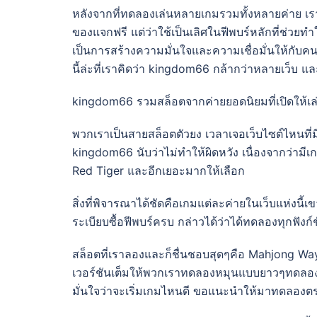
หลังจากที่ทดลองเล่นหลายเกมรวมทั้งหลายค่าย เรา
ของแจกฟรี แต่ว่าใช้เป็นเลิศในฟีพบร์หลักที่ช่วยทำให
เป็นการสร้างความมั่นใจและความเชื่อมั่นให้กับคนท
นี้ล่ะที่เราคิดว่า kingdom66 กล้ากว่าหลายเว็บ 
kingdom66 รวมสล็อตจากค่ายยอดนิยมที่เปิดให้เล
พวกเราเป็นสายสล็อตตัวยง เวลาเจอเว็บไซต์ไหนที่
kingdom66 นับว่าไม่ทำให้ผิดหวัง เนื่องจากว่ามี
Red Tiger และอีกเยอะมากให้เลือก
สิ่งที่พิจารณาได้ชัดคือเกมแต่ละค่ายในเว็บแห่งนี้
ระเบียบซื้อฟีพบร์ครบ กล่าวได้ว่าได้ทดลองทุกฟังก์ช
สล็อตที่เราลองและก็ชื่นชอบสุดๆคือ Mahjong Wa
เวอร์ชันเต็มให้พวกเราทดลองหมุนแบบยาวๆทดลองจั
มั่นใจว่าจะเริ่มเกมไหนดี ขอแนะนำให้มาทดลองตร