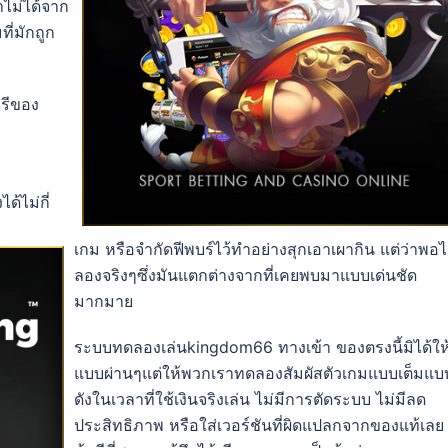
าไม่ได้จาก
ี่มักถูก
รีของ
ด้ไม่กี่
เกม หรือจำกัดฟีพบร์ไว้ทำอย่างสุกเอาเผากิน แต่ว่าพอไ
ลองจริงๆซึ่งมันแตกต่างจากที่เคยพบมาแบบเด่นชัด
มากมาย
ระบบทดลองเล่นkingdom66 ทางเข้า ของตรงนี้มิได้ให
แบบผ่านๆแต่ให้พวกเราทดลองสัมผัสตัวเกมแบบเต็มแบ
ดังในเวลาที่ใช้เงินจริงเล่น ไม่มีการตัดระบบ ไม่มีลด
ประสิทธิภาพ หรือใส่เวอร์ชันที่ผิดแปลกจากของแท้เลย ซ