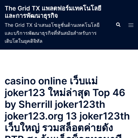
Skip
The Grid TX แพลตฟอร์มเทคโนโลยี
to
และการพัฒนาธุรกิจ
content
Search
Tog
The Grid TX นำเสนอโซลูชั่นด้านเทคโนโลยี
men
และบริการพัฒนาธุรกิจที่ทันสมัยสำหรับการ
เติบโตในยุคดิจิทัล
casino online เว็บแม่
joker123 ใหม่ล่าสุด Top 46
by Sherrill joker123th
joker123.org 13 joker123th
เว็บใหญ่ รวมสล็อตค่ายดัง