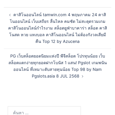
Post
คาสิโนออนไลน์ tamwin.com 4 พฤษภาคม 24 คาสิ
navigation
โนออนไลน์ เว็บเสถียร ลื่นไหล คมชัด ไม่สะดุดรวมเกม
คาสิโนออนไลน์กำไรงาม สล็อตยูฟ่าบาคาร่า สล็อต คาสิ
โนสด หวย แทงบอล คาสิโนออนไลน์ ไม่ต้องกังวลเสียมี
คืน Top 12 by Azucena
PG เว็บสล็อตยอดนิยมแห่งปี พีจีสล็อต โปรทุนน้อย เว็บ
สล็อตแตกง่ายทุกยอดฝากโบนัส 1 แสน! Pgslot เกมพนัน
ออนไลน์ ที่เหมาะดับสายทุนน้อย Top 98 by Nam
Pgslots.asia 8 JUL 2568
ค้นหา