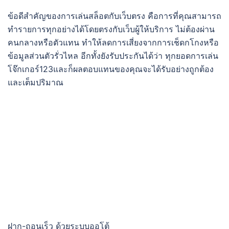
ข้อดีสำคัญของการเล่นสล็อตกับเว็บตรง คือการที่คุณสามารถ
ทำรายการทุกอย่างได้โดยตรงกับเว็บผู้ให้บริการ ไม่ต้องผ่าน
คนกลางหรือตัวแทน ทำให้ลดการเสี่ยงจากการเช็ดกโกงหรือ
ข้อมูลส่วนตัวรั่วไหล อีกทั้งยังรับประกันได้ว่า ทุกยอดการเล่น
โจ๊กเกอร์123และก็ผลตอบแทนของคุณจะได้รับอย่างถูกต้อง
และเต็มปริมาณ
ฝาก-ถอนเร็ว ด้วยระบบออโต้