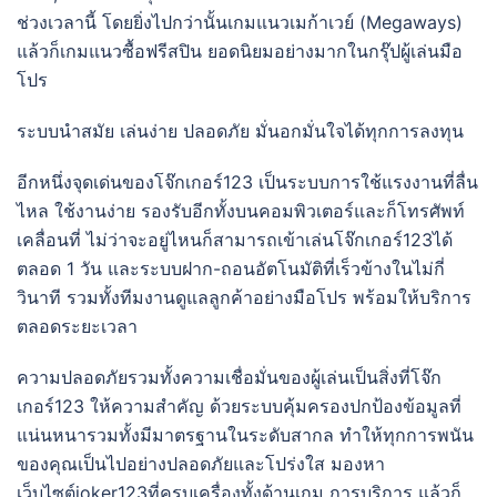
ช่วงเวลานี้ โดยยิ่งไปกว่านั้นเกมแนวเมก้าเวย์ (Megaways)
แล้วก็เกมแนวซื้อฟรีสปิน ยอดนิยมอย่างมากในกรุ๊ปผู้เล่นมือ
โปร
ระบบนำสมัย เล่นง่าย ปลอดภัย มั่นอกมั่นใจได้ทุกการลงทุน
อีกหนึ่งจุดเด่นของโจ๊กเกอร์123 เป็นระบบการใช้แรงงานที่ลื่น
ไหล ใช้งานง่าย รองรับอีกทั้งบนคอมพิวเตอร์และก็โทรศัพท์
เคลื่อนที่ ไม่ว่าจะอยู่ไหนก็สามารถเข้าเล่นโจ๊กเกอร์123ได้
ตลอด 1 วัน และระบบฝาก-ถอนอัตโนมัติที่เร็วข้างในไม่กี่
วินาที รวมทั้งทีมงานดูแลลูกค้าอย่างมือโปร พร้อมให้บริการ
ตลอดระยะเวลา
ความปลอดภัยรวมทั้งความเชื่อมั่นของผู้เล่นเป็นสิ่งที่โจ๊ก
เกอร์123 ให้ความสำคัญ ด้วยระบบคุ้มครองปกป้องข้อมูลที่
แน่นหนารวมทั้งมีมาตรฐานในระดับสากล ทำให้ทุกการพนัน
ของคุณเป็นไปอย่างปลอดภัยและโปร่งใส มองหา
เว็บไซต์joker123ที่ครบเครื่องทั้งด้านเกม การบริการ แล้วก็