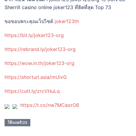
Sherrill casino online joker123 ที่ฮิตที่สุด Top 73
ขอขอบพระคุณเว็ปไซต์
joker123th
https://bit.ly/joker123-org
https://rebrand.ly/joker123-org
https://wow.in.th/joker123-org
https://shorturl.asia/mUivG
https://cutt.ly/zrcVHuLq
https://t.co/nw7MCaorO6
โจ๊กเกอร์123