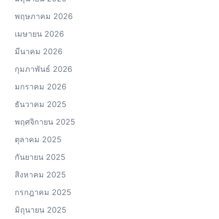
พฤษภาคม 2026
เมษายน 2026
มีนาคม 2026
กุมภาพันธ์ 2026
มกราคม 2026
ธันวาคม 2025
พฤศจิกายน 2025
ตุลาคม 2025
กันยายน 2025
สิงหาคม 2025
กรกฎาคม 2025
มิถุนายน 2025