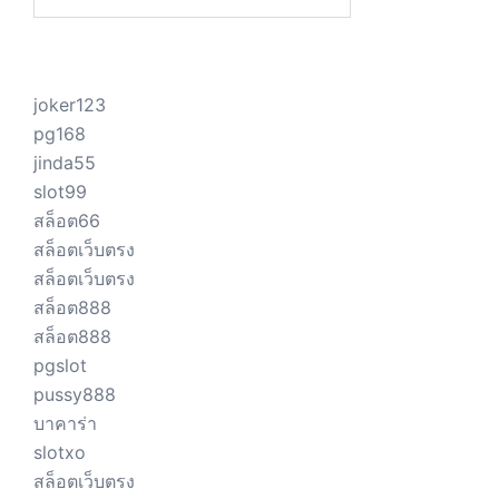
สำหรับ:
joker123
pg168
jinda55
slot99
สล็อต66
สล็อตเว็บตรง
สล็อตเว็บตรง
สล็อต888
สล็อต888
pgslot
pussy888
บาคาร่า
slotxo
สล็อตเว็บตรง