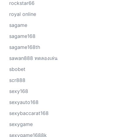
rockstar66
royal online
sagame
sagame168
sagame168th
sawan888 ทดลองเล่น
sbobet
scr888
sexy168
sexyauto168
sexybaccarat168
sexygame
sexygame1688k