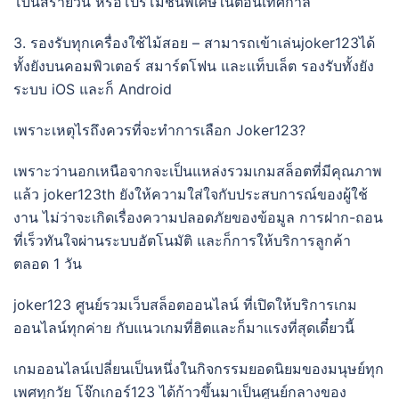
โบนัสรายวัน หรือโปรโมชั่นพิเศษในตอนเทศกาล
3. รองรับทุกเครื่องใช้ไม้สอย – สามารถเข้าเล่นjoker123ได้
ทั้งยังบนคอมพิวเตอร์ สมาร์ตโฟน และแท็บเล็ต รองรับทั้งยัง
ระบบ iOS และก็ Android
เพราะเหตุไรถึงควรที่จะทำการเลือก Joker123?
เพราะว่านอกเหนือจากจะเป็นแหล่งรวมเกมสล็อตที่มีคุณภาพ
แล้ว joker123th ยังให้ความใส่ใจกับประสบการณ์ของผู้ใช้
งาน ไม่ว่าจะเกิดเรื่องความปลอดภัยของข้อมูล การฝาก-ถอน
ที่เร็วทันใจผ่านระบบอัตโนมัติ และก็การให้บริการลูกค้า
ตลอด 1 วัน
joker123 ศูนย์รวมเว็บสล็อตออนไลน์ ที่เปิดให้บริการเกม
ออนไลน์ทุกค่าย กับแนวเกมที่ฮิตและก็มาแรงที่สุดเดี๋ยวนี้
เกมออนไลน์เปลี่ยนเป็นหนึ่งในกิจกรรมยอดนิยมของมนุษย์ทุก
เพศทุกวัย โจ๊กเกอร์123 ได้ก้าวขึ้นมาเป็นศูนย์กลางของ