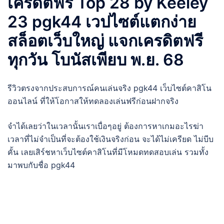
เครดิตฟรี Top 28 by Keeley
23 pgk44 เวปไซต์แตกง่าย
สล็อตเว็บใหญ่ แจกเครดิตฟรี
ทุกวัน โบนัสเพียบ พ.ย. 68
รีวิวตรงจากประสบการณ์คนเล่นจริง pgk44 เว็บไซต์คาสิโน
ออนไลน์ ที่ให้โอกาสให้ทดลองเล่นฟรีก่อนฝากจริง
จำได้เลยว่าในเวลานั้นเราเบื่อๆอยู่ ต้องการหาเกมอะไรฆ่า
เวลาที่ไม่จำเป็นที่จะต้องใช้เงินจริงก่อน จะได้ไม่เครียด ไม่บีบ
คั้น เลยเสิร์ชหาเว็บไซต์คาสิโนที่มีโหมดทดสอบเล่น รวมทั้ง
มาพบกับชื่อ pgk44