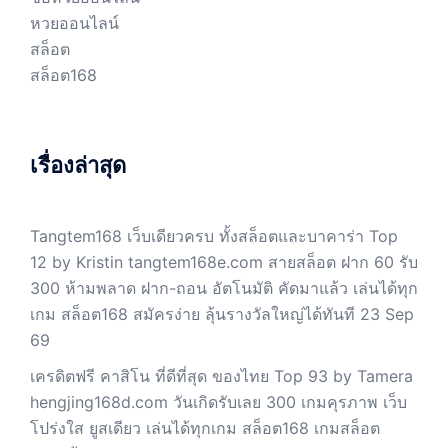
หวยออนไลน์
สล็อต
สล็อต168
เรื่องล่าสุด
Tangtem168 เว็บเดียวครบ ทั้งสล็อตและบาคาร่า Top
12 by Kristin tangtem168e.com สายสล็อต ฝาก 60 รับ
300 ห้ามพลาด ฝาก-ถอน อัตโนมัติ คัดมาแล้ว เล่นได้ทุก
เกม สล็อต168 สมัครง่าย ลุ้นรางวัลใหญ่ได้ทันที 23 Sep
69
เครดิตฟรี คาสิโน ที่ดีที่สุด ของไทย Top 93 by Tamera
hengjing168d.com วันเกิดรับเลย 300 เกมคุรภาพ เว็บ
โปร่งใส ยูสเดียว เล่นได้ทุกเกม สล็อต168 เกมสล็อต