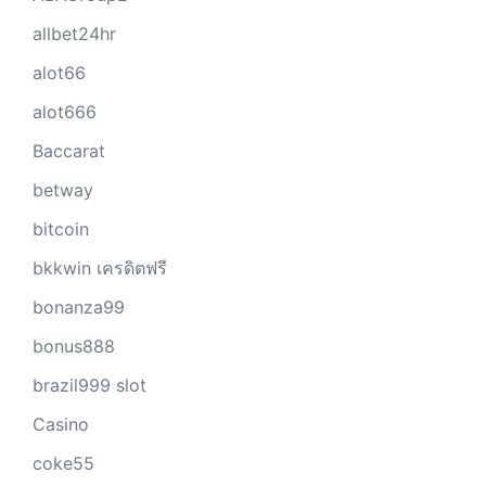
allbet24hr
alot66
alot666
Baccarat
betway
bitcoin
bkkwin เครดิตฟรี
bonanza99
bonus888
brazil999 slot
Casino
coke55