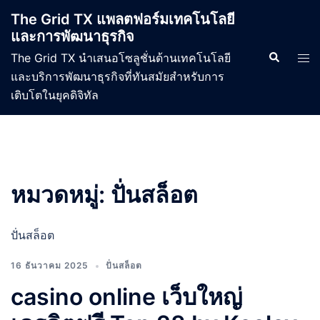
Skip
The Grid TX แพลตฟอร์มเทคโนโลยี
to
และการพัฒนาธุรกิจ
content
Search
Tog
The Grid TX นำเสนอโซลูชั่นด้านเทคโนโลยี
men
และบริการพัฒนาธุรกิจที่ทันสมัยสำหรับการ
เติบโตในยุคดิจิทัล
หมวดหมู่:
ปั่นสล็อต
ปั่นสล็อต
16 ธันวาคม 2025
ปั่นสล็อต
casino online เว็บใหญ่