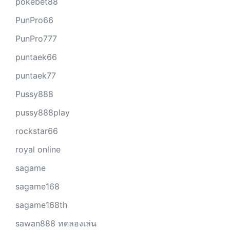
pokebet88
PunPro66
PunPro777
puntaek66
puntaek77
Pussy888
pussy888play
rockstar66
royal online
sagame
sagame168
sagame168th
sawan888 ทดลองเล่น