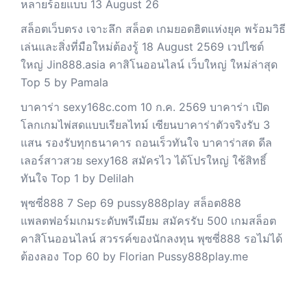
หลายร้อยแบบ 13 August 26
สล็อตเว็บตรง เจาะลึก สล็อต เกมยอดฮิตแห่งยุค พร้อมวิธี
เล่นและสิ่งที่มือใหม่ต้องรู้ 18 August 2569 เวปไซต์
ใหญ่ Jin888.asia คาสิโนออนไลน์ เว็บใหญ่ ใหม่ล่าสุด
Top 5 by Pamala
บาคาร่า sexy168c.com 10 ก.ค. 2569 บาคาร่า เปิด
โลกเกมไพ่สดแบบเรียลไทม์ เซียนบาคาร่าตัวจริงรับ 3
แสน รองรับทุกธนาคาร ถอนเร็วทันใจ บาคาร่าสด ดีล
เลอร์สาวสวย sexy168 สมัครไว ได้โปรใหญ่ ใช้สิทธิ์
ทันใจ Top 1 by Delilah
พุซซี่888 7 Sep 69 pussy888play สล็อต888
แพลตฟอร์มเกมระดับพรีเมียม สมัครรับ 500 เกมสล็อต
คาสิโนออนไลน์ สวรรค์ของนักลงทุน พุซซี่888 รอไม่ได้
ต้องลอง Top 60 by Florian Pussy888play.me