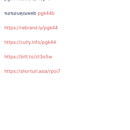
ขอขอบคุณweb
pgk44b
https://rebrand.ly/pgk44
https://cutly.info/pgk44
https://bitt.to/zt3o5w
https://shorturl.asia/rpoi7