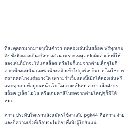
ที่สะดุดตามากมายๆเป็นคำว่า ทดลองเล่นปั่นสล็อต ฟรีทุกเกม
ดัง ซึ่งฟังมองเกินจริงบางส่วน เพราะเหตุว่าปกติแล้วเว็บที่ให้
ลองเล่นก็มักจะให้แค่สล็อต หรือไม่ก็เกมจากค่ายเล็กๆไม่กี่
ค่ายเพียงแค่นั้น แต่พอเพียงคลิกเข้าไปดูจริงๆก็พบว่าไม่ใช่การ
ตลาดคดโกงแต่อย่างใด เพราะว่าเว็บแห่งนี้เปิดให้ลองเล่นฟรี
แทบทุกเกมที่อยู่บนหน้าเว็บ ไม่ว่าจะเป็นบาคาร่า เสือมังกร
สล็อต รูเล็ต ไฮโล หรือเกมคาสิโนสดจากค่ายใหญ่ๆก็มีให้
หมด
ความประทับใจแรกหลังสมัครใช้งานกับ pgk44 คือความง่าย
และก็ความเร็วที่เกือบจะไม่ต้องพึ่งพิงผู้ใดกันแน่