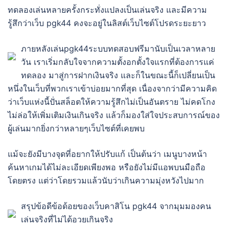
ทดลองเล่นหลายครั้งกระทั่งแปลงเป็นเล่นจริง และมีความ
รู้สึกว่าเว็บ pgk44 คงจะอยู่ในลิสต์เว็บไซต์โปรดระยะยาว
ภายหลังเล่นpgk44ระบบทดสอบฟรีมานับเป็นเวลาหลาย
วัน เราเริ่มกลับใจจากความตั้งอกตั้งใจแรกที่ต้องการแค่
ทดลอง มาสู่การฝากเงินจริง และก็ในขณะนี้ก็เปลี่ยนเป็น
หนึ่งในเว็บที่พวกเราเข้าบ่อยมากที่สุด เนื่องจากว่ามีความคิด
ว่าเว็บแห่งนี้ปั่นสล็อตให้ความรู้สึกไม่เป็นอันตราย ไม่คดโกง
ไม่ล่อให้เพิ่มเติมเงินเกินจริง แล้วก็มองใส่ใจประสบการณ์ของ
ผู้เล่นมากยิ่งกว่าหลายๆเว็บไซต์ที่เคยพบ
แม้จะยังมีบางจุดที่อยากให้ปรับแก้ เป็นต้นว่า เมนูบางหน้า
ค้นหาเกมได้ไม่ละเอียดเพียงพอ หรือยังไม่มีแอพบนมือถือ
โดยตรง แต่ว่าโดยรวมแล้วนับว่าเกินความมุ่งหวังไปมาก
สรุปข้อดีข้อด้อยของเว็บคาสิโน pgk44 จากมุมมองคน
เล่นจริงที่ไม่ได้อวยเกินจริง