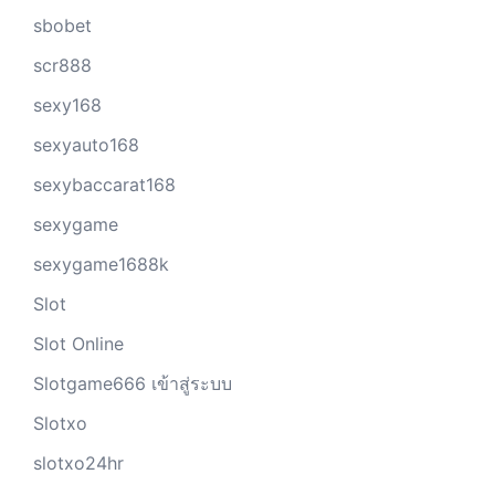
sbobet
scr888
sexy168
sexyauto168
sexybaccarat168
sexygame
sexygame1688k
Slot
Slot Online
Slotgame666 เข้าสู่ระบบ
Slotxo
slotxo24hr