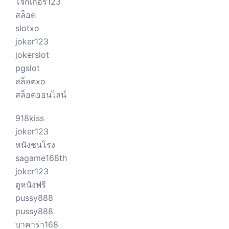
โจ๊กเกอร์123
สล็อต
slotxo
joker123
jokerslot
pgslot
สล็อตxo
สล็อตออนไลน์
918kiss
joker123
หนังชนโรง
sagame168th
joker123
ดูหนังฟรี
pussy888
pussy888
บาคาร่า168