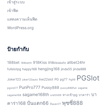
เข้าสู่ระบบ
เข้าฟีด
แสดงความเห็นฟีด
WordPress.org
ป้ายกำกับ
188bet
918Kiss
allbet24hr
918kissauto
188betth
hengjing168
fullslotpg
happy168
jinda55
jinda888
PGSlot
Joker123
live22slot
PG
pg77
joker123auto
Pg99
PunPro777
Pussy888
pgslot77
pussy888fun
sagame
บา
sagame168th
ทางเข้าpg
บาคาร่า
sagame168
sretthi99
พุซซี่888
ปั่นแตก66
คาร่า168
ปั่นแตก77