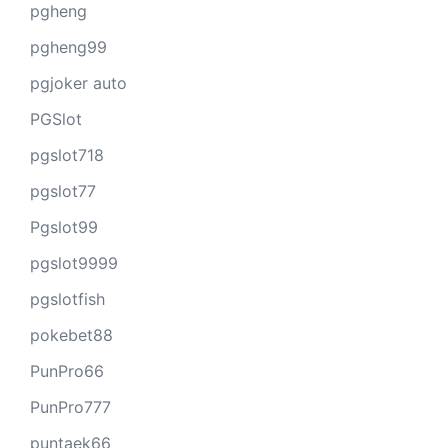
pgheng
pgheng99
pgjoker auto
PGSlot
pgslot718
pgslot77
Pgslot99
pgslot9999
pgslotfish
pokebet88
PunPro66
PunPro777
puntaek66