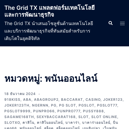
Skip
The Grid TX แพลตฟอร์มเทคโนโลยี
to
และการพัฒนาธุรกิจ
content
Search
Tog
The Grid TX นำเสนอโซลูชั่นด้านเทคโนโลยี
men
และบริการพัฒนาธุรกิจที่ทันสมัยสำหรับการ
เติบโตในยุคดิจิทัล
หมวดหมู่:
พนันออนไลน์
18 ธันวาคม 2024
918KISS
,
ABA
,
ABAGROUP2
,
BACCARAT
,
CASINO
,
JOKER123
,
JOKER123TH
,
NGERNN
,
PG
,
PG SLOT
,
PGSLOT
,
PGSLOT77
,
PGSLOT9999
,
PUNPRO66
,
PUNPRO777
,
PUSSY888
,
SAGAME168TH
,
SEXYBACCARAT168
,
SLOT
,
SLOT ONLINE
,
SLOTXO
,
คาสิโน
,
คาสิโนออนไลน์
,
บาคาร่า
,
บาคาร่าออนไลน์
,
ปั่น
แตก66
,
พนันออนไลน์
,
สล็อต
,
สล็อตออนไลน์
,
เกมยิงปลา
,
เว็บพนัน
,