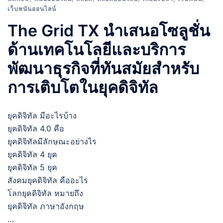
เว็บพนันออนไลน์
The Grid TX นำเสนอโซลูชั่น
ด้านเทคโนโลยีและบริการ
พัฒนาธุรกิจที่ทันสมัยสำหรับ
การเติบโตในยุคดิจิทัล
ยุคดิจิทัล มีอะไรบ้าง
ยุคดิจิทัล 4.0 คือ
ยุคดิจิทัลมีลักษณะอย่างไร
ยุคดิจิทัล 4 ยุค
ยุคดิจิทัล 5 ยุค
สังคมยุคดิจิทัล คืออะไร
โลกยุคดิจิทัล หมายถึง
ยุคดิจิทัล ภาษาอังกฤษ
…