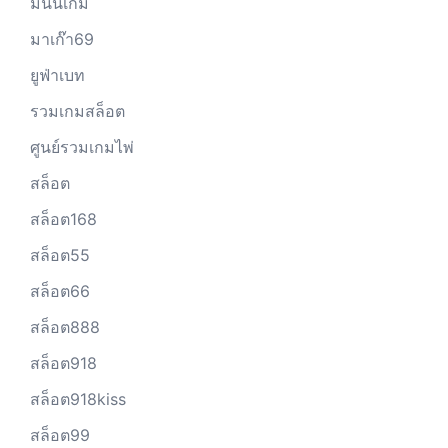
มันนี่เกม
มาเก๊า69
ยูฟ่าเบท
รวมเกมสล็อต
ศูนย์รวมเกมไพ่
สล็อต
สล็อต168
สล็อต55
สล็อต66
สล็อต888
สล็อต918
สล็อต918kiss
สล็อต99