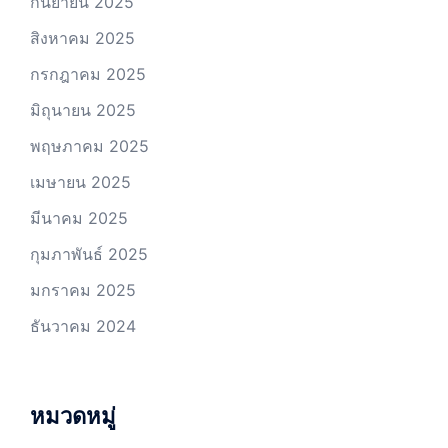
กันยายน 2025
สิงหาคม 2025
กรกฎาคม 2025
มิถุนายน 2025
พฤษภาคม 2025
เมษายน 2025
มีนาคม 2025
กุมภาพันธ์ 2025
มกราคม 2025
ธันวาคม 2024
หมวดหมู่