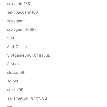
sexyauto168
sexybaccarat168
sexygame
sexygame1688k
Slot
Slot Online
Slotgame666 เข้าสู่ระบบ
Slotxo
slotxo24hr
soibet
sretthi99
ssgame666 เข้าสู่ระบบ
ssru