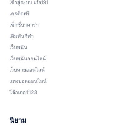
เข้าสู่ระบบ ufa191
เครดิตฟรี
เซ็กซี่บาคาร่า
เดิมพันกีฬา
เว็บพนัน
เว็บพนันออนไลน์
เว็บหวยออนไลน์
แทงบอลออนไลน์
โจ๊กเกอร์123
นิยาม