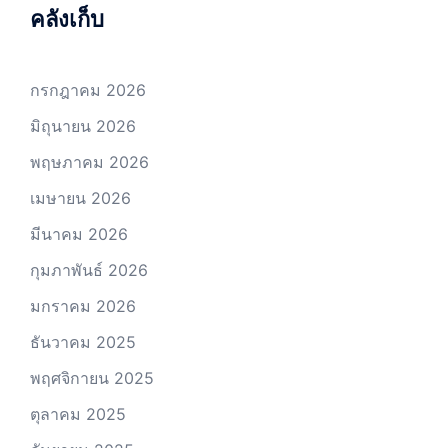
คลังเก็บ
กรกฎาคม 2026
มิถุนายน 2026
พฤษภาคม 2026
เมษายน 2026
มีนาคม 2026
กุมภาพันธ์ 2026
มกราคม 2026
ธันวาคม 2025
พฤศจิกายน 2025
ตุลาคม 2025