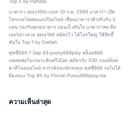
Top 5 by Pamala
บาคาร่า sexy168c.com 10 ก.ค. 2569 บาคาร่า เปิด
โลกเกมไพ่สดแบบเรียลไทม์ เซียนบาคาร่าตัวจริงรับ 3
แสน รองรับทุกธนาคาร ถอนเร็วทันใจ บาคาร่าสด ดีล
เลอร์สาวสวย sexy168 สมัครไว ได้โปรใหญ่ ใช้สิทธิ์
ทันใจ Top 1 by Delilah
พุซซี่888 7 Sep 69 pussy888play สล็อต888
แพลตฟอร์มเกมระดับพรีเมียม สมัครรับ 500 เกมสล็อต
คาสิโนออนไลน์ สวรรค์ของนักลงทุน พุซซี่888 รอไม่ได้
ต้องลอง Top 60 by Florian Pussy888play.me
ความเห็นล่าสุด