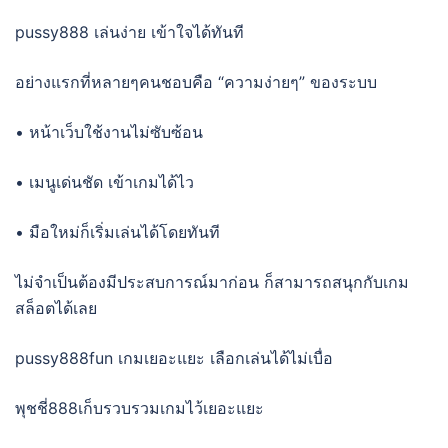
pussy888 เล่นง่าย เข้าใจได้ทันที
อย่างแรกที่หลายๆคนชอบคือ “ความง่ายๆ” ของระบบ
• หน้าเว็บใช้งานไม่ซับซ้อน
• เมนูเด่นชัด เข้าเกมได้ไว
• มือใหม่ก็เริ่มเล่นได้โดยทันที
ไม่จำเป็นต้องมีประสบการณ์มาก่อน ก็สามารถสนุกกับเกม
สล็อตได้เลย
pussy888fun เกมเยอะแยะ เลือกเล่นได้ไม่เบื่อ
พุชชี่888เก็บรวบรวมเกมไว้เยอะแยะ