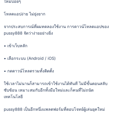
ใหม่บ่อยๆ
โหลดแอปง่าย ไม่ยุ่งยาก
จากประสบการณ์ที่ผมทดลองใช้งาน การดาวน์โหลดแอปของ
pussy888 จัดว่าง่ายอย่างยิ่ง
• เข้าเว็บหลัก
• เลือกระบบ (Android / iOS)
• กดดาวน์โหลดรวมทั้งติดตั้ง
ใช้เวลาไม่นานก็สามารถเข้าใช้งานได้ทันที ไม่มีขั้นตอนสลับ
ซับซ้อน เหมาะสมกับอีกทั้งมือใหม่และก็คนที่ไม่ถนัด
เทคโนโลยี
pussy888 เป็นอีกหนึ่งแพลตฟอร์มที่ตอบโจทย์ผู้เล่นยุคใหม่