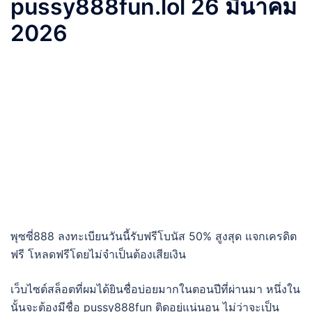
pussy888fun.lol 26 มีนาคม
2026
พุซซี่888 ลงทะเบียนวันนี้รับฟรีโบนัส 50% สูงสุด แจกเครดิต
ฟรี โหลดฟรีโดยไม่จำเป็นต้องเสียเงิน
เว็บไซต์สล็อตที่ผมได้ยินชื่อบ่อยมากในตอนปีที่ผ่านมา หนึ่งใน
นั้นจะต้องมีชื่อ pussy888fun ติดอยู่แน่นอน ไม่ว่าจะเป็น