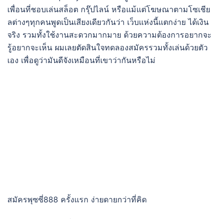
เพื่อนที่ชอบเล่นสล็อต กรุ๊ปไลน์ หรือแม้แต่โฆษณาตามโซเชีย
ลต่างๆทุกคนพูดเป็นเสียงเดียวกันว่า เว็บแห่งนี้แตกง่าย ได้เงิน
จริง รวมทั้งใช้งานสะดวกมากมาย ด้วยความต้องการอยากจะ
รู้อยากจะเห็น ผมเลยตัดสินใจทดลองสมัครรวมทั้งเล่นด้วยตัว
เอง เพื่อดูว่ามันดีจังเหมือนที่เขาว่ากันหรือไม่
สมัครพุซซี่888 ครั้งแรก ง่ายดายกว่าที่คิด