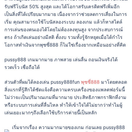
รับฟรีโบนัส 50% สูงสุด และได้โอกาสรับเครดิตฟรีเพิ่มอีก
เป็นสิ่งที่ได้เปรียบมากมาย เนื่องจากว่าช่วยลดการเสี่ยงในการ
เริ่ม คุณสามารถใช้โบนัสลองระบบ ลองเกม แล้วก็หาสไตล์
การเล่นของตนเองได้โดยไม่ต้องลงทุนสูง จากประสบการณ์
ตรง ถ้าเกิดเล่นอย่างมีสติ ตั้งงบ รวมทั้งรู้จักหยุดเมื่อได้กำไร
โอกาสทำเงินจากพุซซี่888 ก็ไม่ใช่เรื่องยากเหมือนอย่างที่คิด
pussy888 เกมมากมาย ภาพสวย เล่นลื่น ถอนเงินจริงได้
รวดเร็ว เชื่อถือได้
ส่วนตัวที่ผมได้ลองเล่น pussy888fun
พุซซี่888
มาโดยตลอด
สิ่งแรกที่รู้สึกได้ชัดแจ้งคือความครบเครื่องของแพลตฟอร์มนี้
ไม่ว่าจะเป็นปริมาณเกมที่มากมาย ประสิทธิภาพกราฟิกที่งาม
หรือระบบการเล่นที่ลื่นไหล ทำให้เข้าใจได้ไม่ยากว่าทำไมผู้
เล่นเยอะมากๆถึงเลือกใช้บริการค่ายนี้เป็นหลัก
เริ่มจากเรื่อง ความมากมายของเกม ก่อนเลย pussy888