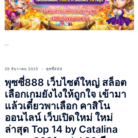
…
29 ธันวาคม 2025
พุซซี่888
พุซซี่888 เว็บไซต์ใหญ่ สล็อต
เลือกเกมยังไงให้ถูกใจ เข้ามา
แล้วเดี๋ยวพาเลือก คาสิโน
ออนไลน์ เว็บเปิดใหม่ ใหม่
ล่าสุด Top 14 by Catalina