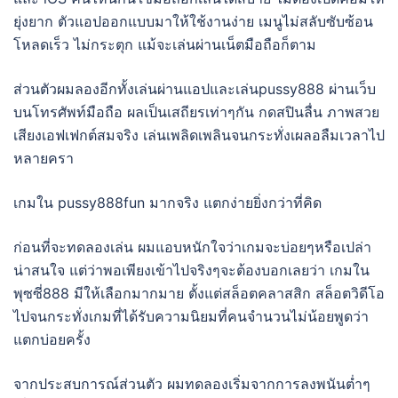
ยุ่งยาก ตัวแอปออกแบบมาให้ใช้งานง่าย เมนูไม่สลับซับซ้อน
โหลดเร็ว ไม่กระตุก แม้จะเล่นผ่านเน็ตมือถือก็ตาม
ส่วนตัวผมลองอีกทั้งเล่นผ่านแอปและเล่นpussy888 ผ่านเว็บ
บนโทรศัพท์มือถือ ผลเป็นเสถียรเท่าๆกัน กดสปินลื่น ภาพสวย
เสียงเอฟเฟกต์สมจริง เล่นเพลิดเพลินจนกระทั่งเผลอลืมเวลาไป
หลายครา
เกมใน pussy888fun มากจริง แตกง่ายยิ่งกว่าที่คิด
ก่อนที่จะทดลองเล่น ผมแอบหนักใจว่าเกมจะบ่อยๆหรือเปล่า
น่าสนใจ แต่ว่าพอเพียงเข้าไปจริงๆจะต้องบอกเลยว่า เกมใน
พุซซี่888 มีให้เลือกมากมาย ตั้งแต่สล็อตคลาสสิก สล็อตวิดีโอ
ไปจนกระทั่งเกมที่ได้รับความนิยมที่คนจำนวนไม่น้อยพูดว่า
แตกบ่อยครั้ง
จากประสบการณ์ส่วนตัว ผมทดลองเริ่มจากการลงพนันต่ำๆ