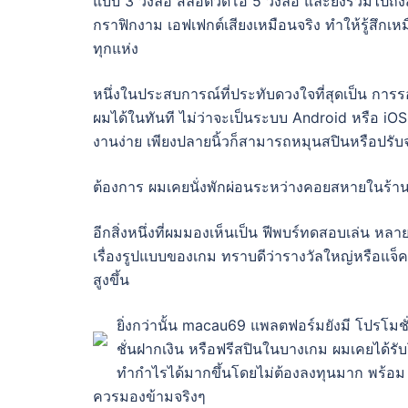
แบบ 3 วงล้อ สล็อตวิดีโอ 5 วงล้อ และยังรวมไปถึ
กราฟิกงาม เอฟเฟกต์เสียงเหมือนจริง ทำให้รู้สึกเห
ทุกแห่ง
หนึ่งในประสบการณ์ที่ประทับดวงใจที่สุดเป็น กา
ผมได้ในทันที ไม่ว่าจะเป็นระบบ Android หรือ iOS
งานง่าย เพียงปลายนิ้วก็สามารถหมุนสปินหรือปรั
ต้องการ ผมเคยนั่งพักผ่อนระหว่างคอยสหายในร้าน
อีกสิ่งหนึ่งที่ผมมองเห็นเป็น ฟีพบร์ทดสอบเล่น หลายเ
เรื่องรูปแบบของเกม ทราบดีว่ารางวัลใหญ่หรือแ
สูงขึ้น
ยิ่งกว่านั้น macau69 แพลตฟอร์มยังมี โปรโมชั
ชั่นฝากเงิน หรือฟรีสปินในบางเกม ผมเคยได้รับ
ทำกำไรได้มากขึ้นโดยไม่ต้องลงทุนมาก พร้อม เล่
ควรมองข้ามจริงๆ