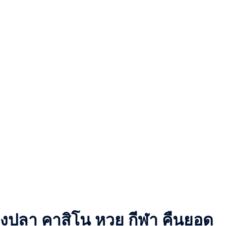
งปลา คาสิโน หวย กีฬา คืนยอด