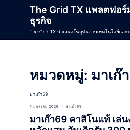
Skip
The Grid TX แพลตฟอร์
to
ธุรกิจ
content
The Grid TX นำเสนอโซลูชั่นด้านเทคโนโลยีและบริ
หมวดหมู่:
มาเก๊
มาเก๊า69
7 มกราคม 2026
มาเก๊า69
มาเก๊า69 คาสิโนแท้ เล่นง