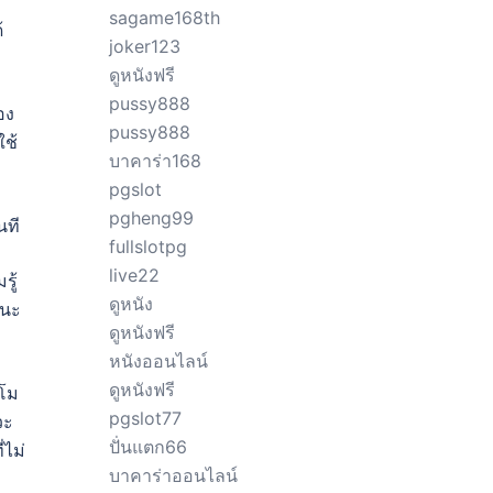
sagame168th
้
joker123
ดูหนังฟรี
pussy888
อง
pussy888
ใช้
บาคาร่า168
pgslot
pgheng99
นที
fullslotpg
live22
รู้
ดูหนัง
ชนะ
ดูหนังฟรี
หนังออนไลน์
ดูหนังฟรี
รโม
pgslot77
วะ
ปั่นแตก66
่ไม่
บาคาร่าออนไลน์