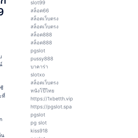
อก
slot99
9
สล็อต66
สล็อตเว็บตรง
สล็อตเว็บตรง
สล็อต888
สล็อต888
pgslot
บ
pussy888
ณ์
บาคาร่า
slotxo
สล็อตเว็บตรง
ชี
หนังโป๊ไทย
ที่
https://1xbetth.vip
https://pgslot.spa
pgslot
ิก
pg slot
kiss918
้น