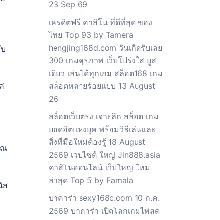
23 Sep 69
เครดิตฟรี คาสิโน ที่ดีที่สุด ของ
ไทย Top 93 by Tamera
hengjing168d.com วันเกิดรับเลย
ับ
300 เกมคุรภาพ เว็บโปร่งใส ยูส
เดียว เล่นได้ทุกเกม สล็อต168 เกม
ค่
สล็อตหลายร้อยแบบ 13 August
26
สล็อตเว็บตรง เจาะลึก สล็อต เกม
ยอดฮิตแห่งยุค พร้อมวิธีเล่นและ
สิ่งที่มือใหม่ต้องรู้ 18 August
คุณ
2569 เวปไซต์ ใหญ่ Jin888.asia
คาสิโนออนไลน์ เว็บใหญ่ ใหม่
ล่าสุด Top 5 by Pamala
ัส
บาคาร่า sexy168c.com 10 ก.ค.
2569 บาคาร่า เปิดโลกเกมไพ่สด