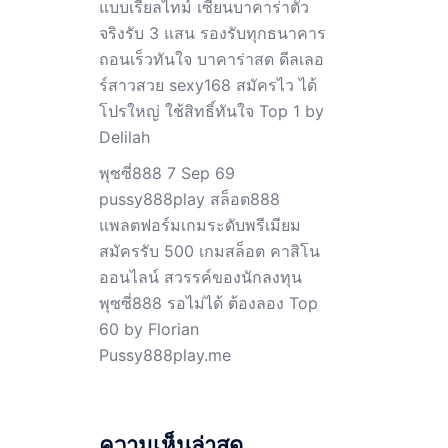
แบบเรียลไทม์ เซียนบาคาร่าตัว
จริงรับ 3 แสน รองรับทุกธนาคาร
ถอนเร็วทันใจ บาคาร่าสด ดีลเลอ
ร์สาวสวย sexy168 สมัครไว ได้
โปรใหญ่ ใช้สิทธิ์ทันใจ Top 1 by
Delilah
พุซซี่888 7 Sep 69
pussy888play สล็อต888
แพลตฟอร์มเกมระดับพรีเมียม
สมัครรับ 500 เกมสล็อต คาสิโน
ออนไลน์ สวรรค์ของนักลงทุน
พุซซี่888 รอไม่ได้ ต้องลอง Top
60 by Florian
Pussy888play.me
ความเห็นล่าสุด