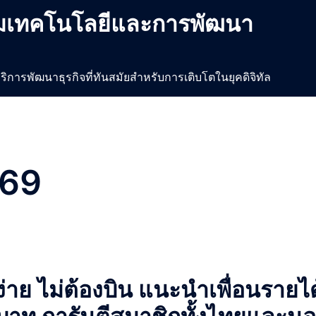
มเทคโนโลยีและการพัฒนา
การพัฒนาธุรกิจที่ทันสมัยสำหรับการเติบโตในยุคดิจิทัล
า69
่าย ไม่ต้องบิน แนะนำเพื่อนรายได