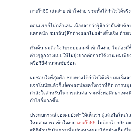
มาเก๊า69 เล่นง่าย เข้าใจง่าย รวมทั้งได้กำไรได้จริ
ตอนแรกก็ไม่กล้าเล่น เนื่องจากว่ารู้สึกว่ามันซับซ
แตกหนัก ผมกลับรู้สึกต่างออกไปอย่างสิ้นเชิง ด้วยเห
เริ่มต้น ผมติดใจกับระบบเกมที่ เข้าใจง่าย ไม่ต้องมี
ต่างๆถูกวางแบบให้ไม่ยุ่งยากต่อการใช้งาน ผมเพีย
หรือวิธีคำนวณซับซ้อน
ผมชอบใจที่สุดคือ ช่องทางได้กำไรได้จริง ผมเริ่มจ
แจกโบนัสแล้วก็แจ็คพอตบ่อยครั้งกว่าที่คิด การหมุน
กำลังใจสำหรับในการเล่นต่อ รวมทั้งพอศึกษาเทคนิ
กำไรก็มากขึ้น
ประสบการณ์ของผมยังทำให้เห็นว่า ผู้เล่นมือใหม่แล
ใหม่สามารถเข้าใจง่าย
มาเก๊า69
ไม่ต้องวิตกกังว
สถิติสำหรับในการเพิ่มช่องทางชนะได้อย่างเต็มเปี่ยม