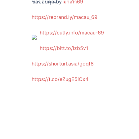
ขอขอบคุณby
มาเก๊า69
https://rebrand.ly/macau_69
https://cutly.info/macau-69
https://bitt.to/lzb5v1
https://shorturl.asia/goqf8
https://t.co/eZugE5iCx4