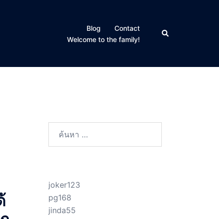
Blog
Contact
Search
Welcome to the family!
ค้นหา
สำหรับ:
joker123
้
pg168
jinda55