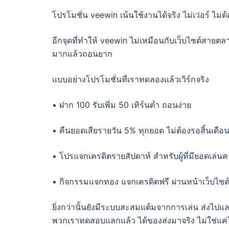
โปรโมชั่น veewin เน้นใช้งานได้จริง ไม่เว่อร์ ไ
อีกจุดที่ทำให้ veewin ไม่เหมือนกับเว็บไซต์สายต
มากแล้วถอนยาก
แบบอย่างโปรโมชั่นที่เราทดลองแล้วเวิร์กจริง
• ฝาก 100 รับเพิ่ม 50 เทิร์นต่ำ ถอนง่าย
• คืนยอดเสียรายวัน 5% ทุกยอด ไม่ต้องรอสิ้นเดือ
• โปรแจกเครดิตรายสัปดาห์ สำหรับผู้ที่มียอดเล่น
• กิจกรรมแจกทอง แจกเครดิตฟรี ผ่านหน้าเว็บไซต์
ยิ่งกว่านั้นยังมีระบบสะสมแต้มจากการเล่น ส่งไปแลก
พวกเราทดสอบแลกแล้ว ได้ของส่งมาจริง ไม่ใช่แ