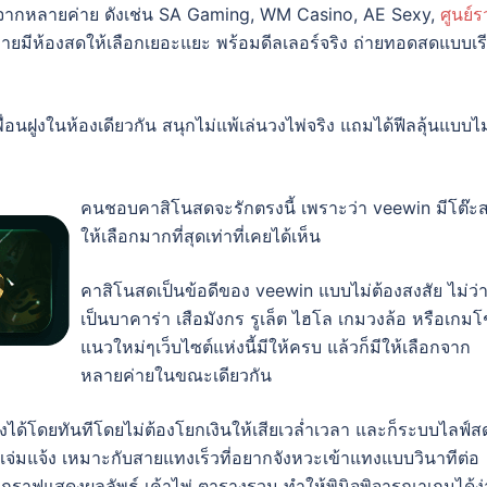
ด้จากหลายค่าย ดังเช่น SA Gaming, WM Casino, AE Sexy,
ศูนย์
่ายมีห้องสดให้เลือกเยอะแยะ พร้อมดีลเลอร์จริง ถ่ายทอดสดแบบเร
นฝูงในห้องเดียวกัน สนุกไม่แพ้เล่นวงไพ่จริง แถมได้ฟีลลุ้นแบบไม
คนชอบคาสิโนสดจะรักตรงนี้ เพราะว่า veewin มีโต๊ะ
ให้เลือกมากที่สุดเท่าที่เคยได้เห็น
คาสิโนสดเป็นข้อดีของ veewin แบบไม่ต้องสงสัย ไม่ว่
เป็นบาคาร่า เสือมังกร รูเล็ต ไฮโล เกมวงล้อ หรือเกมโ
แนวใหม่ๆเว็บไซต์แห่งนี้มีให้ครบ แล้วก็มีให้เลือกจาก
หลายค่ายในขณะเดียวกัน
งได้โดยทันทีโดยไม่ต้องโยกเงินให้เสียเวล่ำเวลา และก็ระบบไลฟ์ส
ยงแจ่มแจ้ง เหมาะกับสายแทงเร็วที่อยากจังหวะเข้าแทงแบบวินาทีต่อ
 มีกราฟแสดงผลลัพธ์ เค้าไพ่ ตารางรวม ทำให้พินิจพิจารณาเกมได้ง