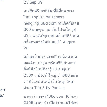
23 Sep 69
เครดิตฟรี คาสิโน ที่ดีที่สุด ของ
ไทย Top 93 by Tamera
hengjing168d.com วันเกิดรับเลย
300 เกมคุรภาพ เว็บโปร่งใส ยูส
เดียว เล่นได้ทุกเกม สล็อต168 เกม
สล็อตหลายร้อยแบบ 13 August
26
สล็อตเว็บตรง เจาะลึก สล็อต เกม
ยอดฮิตแห่งยุค พร้อมวิธีเล่นและ
สิ่งที่มือใหม่ต้องรู้ 18 August
2569 เวปไซต์ ใหญ่ Jin888.asia
คาสิโนออนไลน์ เว็บใหญ่ ใหม่
ล่าสุด Top 5 by Pamala
เรา
ไม่
บาคาร่า sexy168c.com 10 ก.ค.
2569 บาคาร่า เปิดโลกเกมไพ่สด