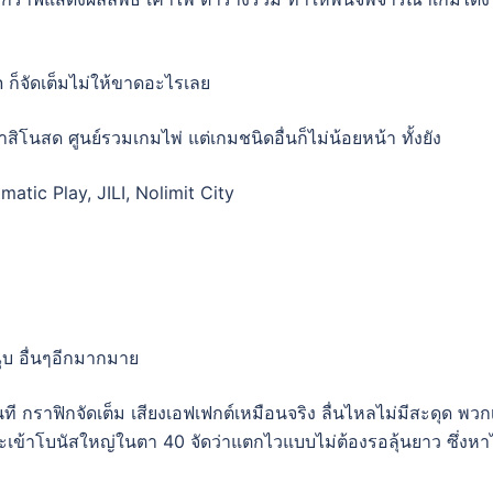
n ก็จัดเต็มไม่ให้ขาดอะไรเลย
สิโนสด ศูนย์รวมเกมไพ่ แต่เกมชนิดอื่นก็ไม่น้อยหน้า ทั้งยัง
matic Play, JILI, Nolimit City
ฉุบ อื่นๆอีกมากมาย
ที กราฟิกจัดเต็ม เสียงเอฟเฟกต์เหมือนจริง ลื่นไหลไม่มีสะดุด พวก
และเข้าโบนัสใหญ่ในตา 40 จัดว่าแตกไวแบบไม่ต้องรอลุ้นยาว ซึ่งหา