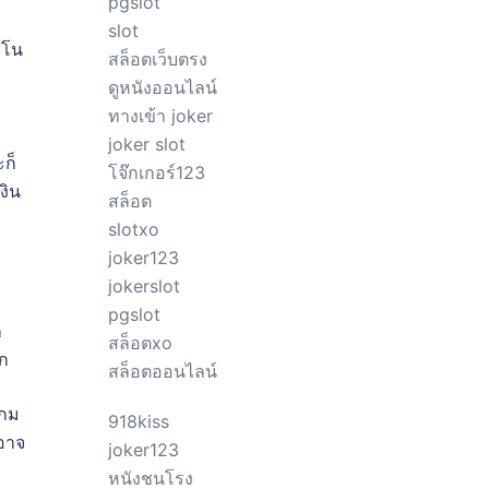
pgslot
slot
ิโน
สล็อตเว็บตรง
ดูหนังออนไลน์
ทางเข้า joker
joker slot
ก็
โจ๊กเกอร์123
งิน
สล็อต
slotxo
joker123
jokerslot
pgslot
ก
สล็อตxo
อก
สล็อตออนไลน์
เกม
918kiss
าอาจ
joker123
หนังชนโรง