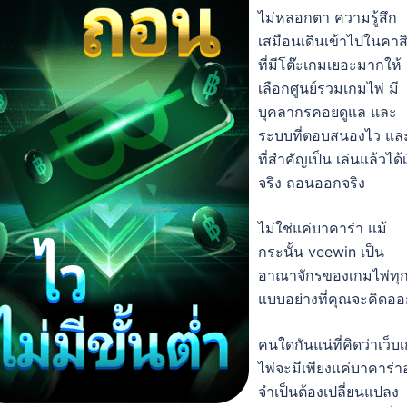
ไม่หลอกตา ความรู้สึก
เสมือนเดินเข้าไปในคาส
ที่มีโต๊ะเกมเยอะมากให้
เลือกศูนย์รวมเกมไพ่ มี
บุคลากรคอยดูแล และ
ระบบที่ตอบสนองไว และ
ที่สำคัญเป็น เล่นแล้วได้เ
จริง ถอนออกจริง
ไม่ใช่แค่บาคาร่า แม้
กระนั้น veewin เป็น
อาณาจักรของเกมไพ่ทุ
แบบอย่างที่คุณจะคิดอ
คนใดกันแน่ที่คิดว่าเว็บ
ไพ่จะมีเพียงแค่บาคาร่
จำเป็นต้องเปลี่ยนแปลง