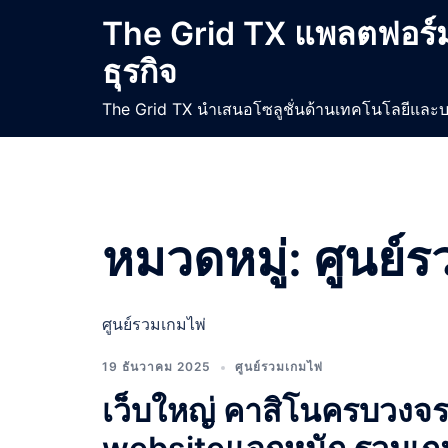
Skip
The Grid TX แพลตฟอร์
to
ธุรกิจ
content
The Grid TX นำเสนอโซลูชั่นด้านเทคโนโลยีและบริ
หมวดหมู่:
ศูนย์ร
ศูนย์รวมเกมไพ่
19 ธันวาคม 2025
ศูนย์รวมเกมไพ่
เว็บใหญ่ คาสิโนครบวงจ