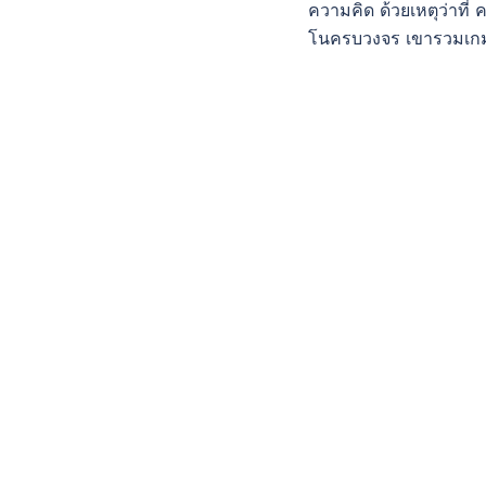
ความคิด ด้วยเหตุว่าที่ ค
โนครบวงจร เขารวมเก