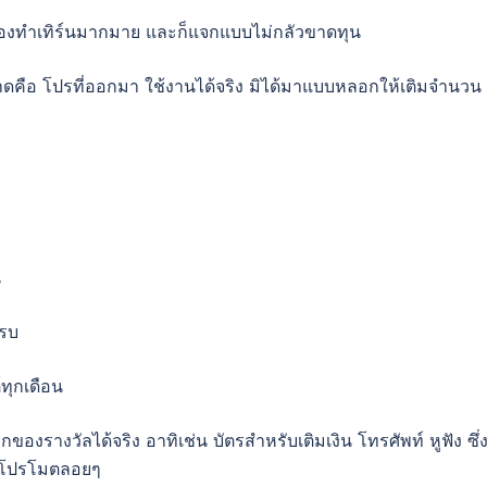
ม่ต้องทำเทิร์นมากมาย และก็แจกแบบไม่กลัวขาดทุน
ลาดคือ โปรที่ออกมา ใช้งานได้จริง มิได้มาแบบหลอกให้เติมจำนวน
น
ครบ
ทุกเดือน
ของรางวัลได้จริง อาทิเช่น บัตรสำหรับเติมเงิน โทรศัพท์ หูฟัง ซึ่
ค่โปรโมตลอยๆ