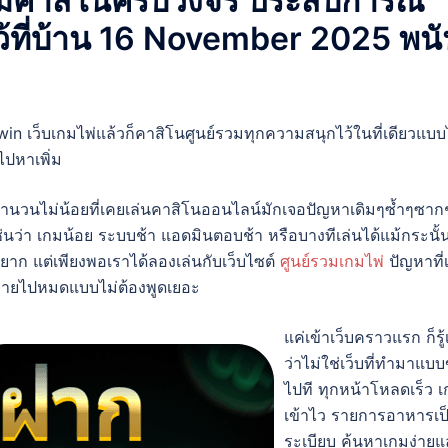
มคาสิโนครบวงจร ประสบการณ์
้ที่บ้าน 16 November 2025 พน
in เว็บเกมไพ่แล้วก็คาสิโนศูนย์รวมทุกความสนุกไว้ในที่เดียวแบบ
ไปหาเพิ่ม
ำนวนไม่น้อยที่เคยเล่นคาสิโนออนไลน์มักเจอปัญหาเดิมๆซ้ำๆซาก
ช่นว่า เกมน้อย ระบบช้า แอดมินตอบช้า หรือบางทีเล่นได้แม้กระนั้
าก แต่เพียงพอเราได้ลองเล่นกับเว็บไซต์
ศูนย์รวมเกมไพ่
ปัญหาที่
ายไปหมดแบบไม่ต้องพูดเยอะ
แค่เข้าเว็บคราวแรก ก็รู
ว่าไม่ใช่เว็บที่ทำมาแบ
ไปที ทุกหน้าโหลดเร็ว 
เข้าไว รายการอาหารเป
ระเบียบ ค้นหาเกมง่าย