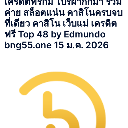
เครดิตฟรีก็มี โปรฝากก็มา รวม
ค่าย สล็อตแน่น คาสิโนครบจบ
ที่เดียว คาสิโน เว็บแม่ เครดิต
ฟรี Top 48 by Edmundo
bng55.one 15 ม.ค. 2026