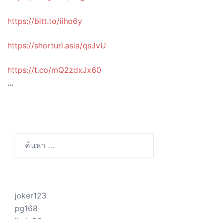
https://bitt.to/iiho6y
https://shorturl.asia/qsJvU
https://t.co/mQ2zdxJx60
…
ค้นหา
สำหรับ:
joker123
pg168