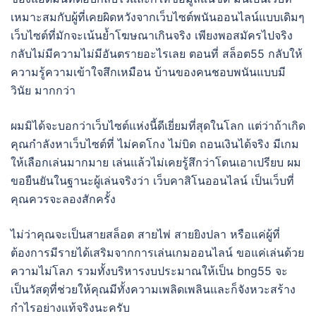
เหมาะสมกับผู้ที่เคยผิดหวังจากเว็บไซต์พนันออนไลน์แบบเดิมๆ
เว็บไซต์ที่มักจะเน้นย้ำโฆษณาเกินจริง เพียงพอสมัครไปจริง
กลับไม่มีความไม่มีอันตรายอะไรเลย ตอนที่ สล็อต55 กลับให้
ความรู้ความเข้าใจสึกเหมือน บ้านของคนชอบพนันแบบมี
วินัย มากกว่า
ผมมิได้จะบอกว่าเว็บไซต์แห่งนี้ดีเยี่ยมที่สุดในโลก แต่ว่าถ้าเกิด
คุณกำลังหาเว็บไซต์ที่ ไม่คดโกง ไม่บิด ถอนเงินได้จริง มีเกม
ให้เลือกเล่นมากมาย เล่นแล้วไม่เคยรู้สึกว่าโดนเอาเปรียบ ผม
ขอยืนยันในฐานะผู้เล่นจริงว่า เว็บคาสิโนออนไลน์ เป็นเว็บที่
คุณควรจะลองสักครั้ง
ไม่ว่าคุณจะเป็นสายสล็อต สายไพ่ สายยิงปลา หรือแค่ผู้ที่
ต้องการมีรายได้เสริมจากการเล่นเกมออนไลน์ ขอแค่เล่นด้วย
ความไม่โลภ รวมทั้งบริหารงบประมาณให้เป็น bng55 จะ
เป็นวัสดุที่ช่วยให้คุณมีทั้งความเพลิดเพลินและก็จังหวะสร้าง
กำไรอย่างแท้จริงนะครับ