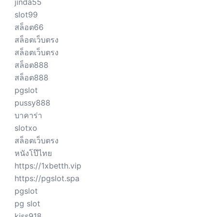
jinda55
slot99
สล็อต66
สล็อตเว็บตรง
สล็อตเว็บตรง
สล็อต888
สล็อต888
pgslot
pussy888
บาคาร่า
slotxo
สล็อตเว็บตรง
หนังโป๊ไทย
https://1xbetth.vip
https://pgslot.spa
pgslot
pg slot
kiss918