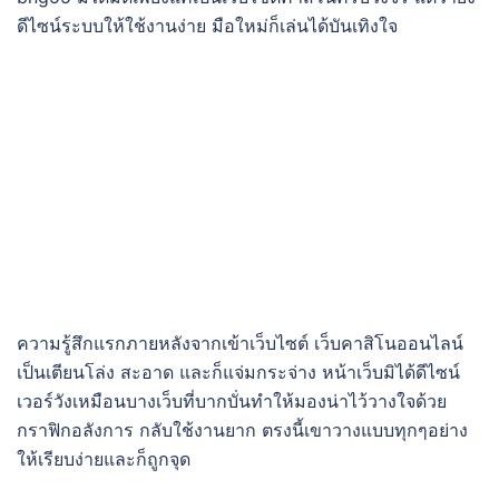
ดีไซน์ระบบให้ใช้งานง่าย มือใหม่ก็เล่นได้บันเทิงใจ
ความรู้สึกแรกภายหลังจากเข้าเว็บไซต์ เว็บคาสิโนออนไลน์
เป็นเตียนโล่ง สะอาด และก็แจ่มกระจ่าง หน้าเว็บมิได้ดีไซน์
เวอร์วังเหมือนบางเว็บที่บากบั่นทำให้มองน่าไว้วางใจด้วย
กราฟิกอลังการ กลับใช้งานยาก ตรงนี้เขาวางแบบทุกๆอย่าง
ให้เรียบง่ายและก็ถูกจุด