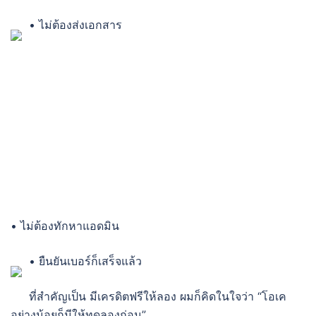
• ไม่ต้องส่งเอกสาร
• ไม่ต้องทักหาแอดมิน
• ยืนยันเบอร์ก็เสร็จแล้ว
ที่สำคัญเป็น มีเครดิตฟรีให้ลอง ผมก็คิดในใจว่า “โอเค
อย่างน้อยก็มีให้ทดลองก่อน”