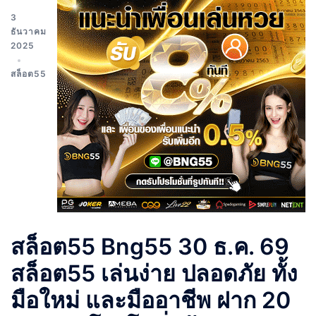
3
ธันวาคม
2025
สล็อต55
สล็อต55 Bng55 30 ธ.ค. 69
สล็อต55 เล่นง่าย ปลอดภัย ทั้ง
มือใหม่ และมืออาชีพ ฝาก 20