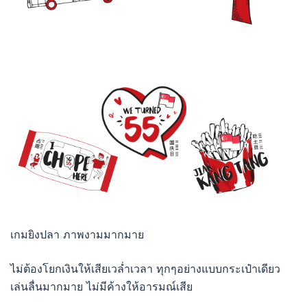
เกมยิงปลา ภาพงามมากมาย
ไม่ต้องโยกเงินให้เสียเวล่ำเวลา ทุกๆอย่างแบบกระเป๋าเดียว
เล่นลื่นมากมาย ไม่มีค้างให้อารมณ์เสีย