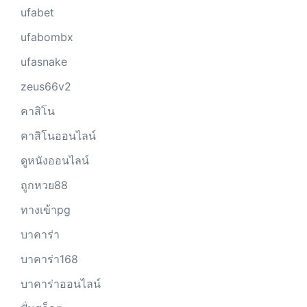
ufabet
ufabombx
ufasnake
zeus66v2
คาสิโน
คาสิโนออนไลน์
ดูหนังออนไลน์
ถูกหวย88
ทางเข้าpg
บาคาร่า
บาคาร่า168
บาคาร่าออนไลน์