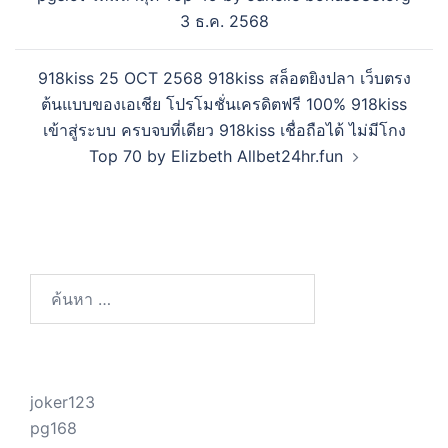
3 ธ.ค. 2568
918kiss 25 OCT 2568 918kiss สล็อตยิงปลา เว็บตรง
ต้นแบบของเอเชีย โปรโมชั่นเครดิตฟรี 100% 918kiss
เข้าสู่ระบบ ครบจบที่เดียว 918kiss เชื่อถือได้ ไม่มีโกง
Top 70 by Elizbeth Allbet24hr.fun
ค้นหา
สำหรับ:
joker123
pg168