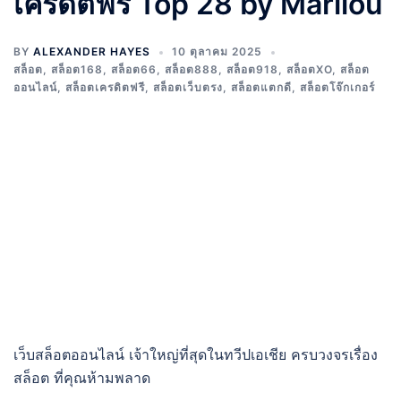
เครดิตฟรี Top 28 by Marilou
BY
ALEXANDER HAYES
10 ตุลาคม 2025
สล็อต
,
สล็อต168
,
สล็อต66
,
สล็อต888
,
สล็อต918
,
สล็อตXO
,
สล็อต
ออนไลน์
,
สล็อตเครดิตฟรี
,
สล็อตเว็บตรง
,
สล็อตแตกดี
,
สล็อตโจ๊กเกอร์
เว็บสล็อตออนไลน์ เจ้าใหญ่ที่สุดในทวีปเอเชีย ครบวงจรเรื่อง
สล็อต ที่คุณห้ามพลาด