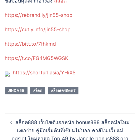
ขอขอบคุณมากอ้างอิง
สล็อต
https://rebrand.ly/jin55-shop
https://cutly.info/jin55-shop
https://bitt.to/7fhkmd
https://t.co/FG4MG5WGSK
https://shorturl.asia/YHiX5
JINDA55
สล็อต
สล็อตเครดิตฟรี
Post
สล็อต888 เว็บไซต์แจกหนัก bonus888 สล็อตมือใหม่
navigation
แตกง่าย คู่มือเริ่มต้นที่เซียนไม่บอก คาสิโน เว็บแม่
pgslot ใหม่ล่าสุด Top 49 by Janelle bonus888.org