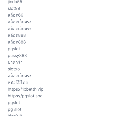
jinda55
slot99
สล็อต66
สล็อตเว็บตรง
สล็อตเว็บตรง
สล็อต888
สล็อต888
pgslot
pussy888
บาคาร่า
slotxo
สล็อตเว็บตรง
หนังโป๊ไทย
https://1xbetth.vip
https://pgslot.spa
pgslot
pg slot