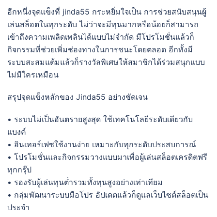
อีกหนึ่งจุดแข็งที่ jinda55 กระหยิ่มใจเป็น การช่วยสนับสนุนผู้
เล่นสล็อตในทุกระดับ ไม่ว่าจะมีทุนมากหรือน้อยก็สามารถ
เข้าถึงความเพลิดเพลินได้แบบไม่จำกัด มีโปรโมชั่นแล้วก็
กิจกรรมที่ช่วยเพิ่มช่องทางในการชนะโดยตลอด อีกทั้งมี
ระบบสะสมแต้มแล้วก็รางวัลพิเศษให้สมาชิกได้ร่วมสนุกแบบ
ไม่มีใครเหมือน
สรุปจุดแข็งหลักของ Jinda55 อย่างชัดเจน
• ระบบไม่เป็นอันตรายสูงสุด ใช้เทคโนโลยีระดับเดียวกับ
แบงค์
• อินเทอร์เฟซใช้งานง่าย เหมาะกับทุกระดับประสบการณ์
• โปรโมชั่นและกิจกรรมวางแบบมาเพื่อผู้เล่นสล็อตเครดิตฟรี
ทุกกรุ๊ป
• รองรับผู้เล่นทุนต่ำรวมทั้งทุนสูงอย่างเท่าเทียม
• กลุ่มพัฒนาระบบมือโปร อัปเดตแล้วก็ดูแลเว็บไซต์สล็อตเป็น
ประจำ