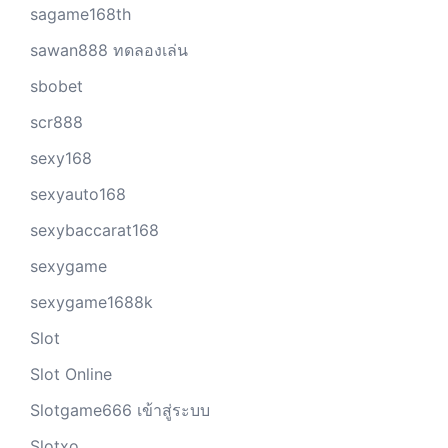
sagame168th
sawan888 ทดลองเล่น
sbobet
scr888
sexy168
sexyauto168
sexybaccarat168
sexygame
sexygame1688k
Slot
Slot Online
Slotgame666 เข้าสู่ระบบ
Slotxo