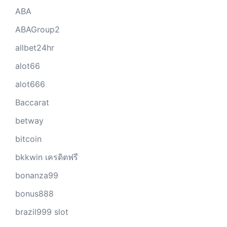
ABA
ABAGroup2
allbet24hr
alot66
alot666
Baccarat
betway
bitcoin
bkkwin เครดิตฟรี
bonanza99
bonus888
brazil999 slot