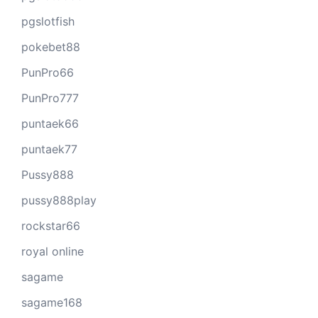
pgslotfish
pokebet88
PunPro66
PunPro777
puntaek66
puntaek77
Pussy888
pussy888play
rockstar66
royal online
sagame
sagame168