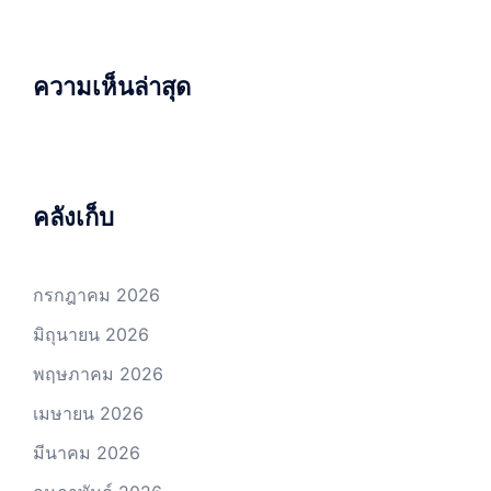
ความเห็นล่าสุด
คลังเก็บ
กรกฎาคม 2026
มิถุนายน 2026
พฤษภาคม 2026
เมษายน 2026
มีนาคม 2026