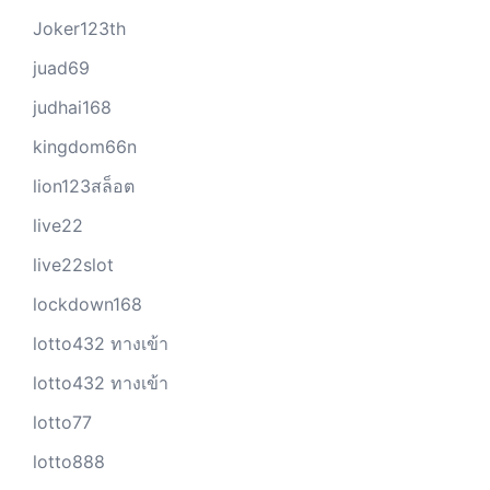
Joker123th
juad69
judhai168
kingdom66n
lion123สล็อต
live22
live22slot
lockdown168
lotto432 ทางเข้า
lotto432 ทางเข้า
lotto77
lotto888