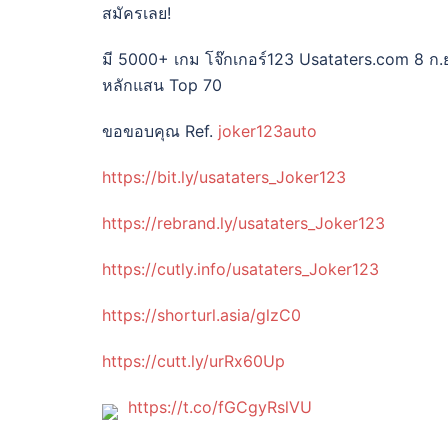
สมัครเลย!
มี 5000+ เกม โจ๊กเกอร์123 Usataters.com 8 ก
หลักแสน Top 70
ขอขอบคุณ Ref.
joker123auto
https://bit.ly/usataters_Joker123
https://rebrand.ly/usataters_Joker123
https://cutly.info/usataters_Joker123
https://shorturl.asia/glzC0
https://cutt.ly/urRx60Up
https://t.co/fGCgyRslVU