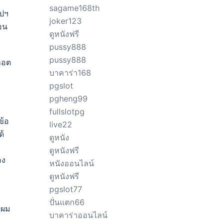
sagame168th
อปฯ
joker123
ือน
ดูหนังฟรี
pussy888
pussy888
็อต
บาคาร่า168
pgslot
pgheng99
fullslotpg
ข้อ
live22
ด้
ดูหนัง
ดูหนังฟรี
อง
หนังออนไลน์
ดูหนังฟรี
pgslot77
บ
ปั่นแตก66
บผม
บาคาร่าออนไลน์