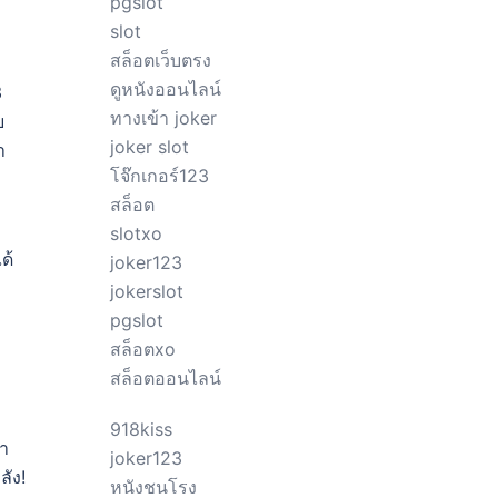
pgslot
slot
สล็อตเว็บตรง
ดูหนังออนไลน์
3
ทางเข้า joker
บ
joker slot
า
โจ๊กเกอร์123
สล็อต
slotxo
ด้
joker123
jokerslot
pgslot
สล็อตxo
สล็อตออนไลน์
918kiss
ลา
joker123
ลัง!
หนังชนโรง