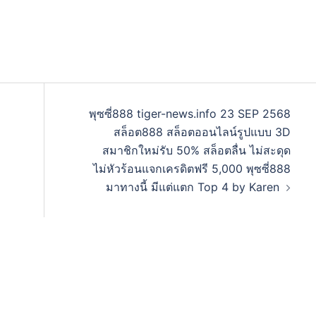
พุซซี่888 tiger-news.info 23 SEP 2568
สล็อต888 สล็อตออนไลน์รูปแบบ 3D
สมาชิกใหม่รับ 50% สล็อตลื่น ไม่สะดุด
ไม่หัวร้อนแจกเครดิตฟรี 5,000 พุซซี่888
มาทางนี้ มีแต่แตก Top 4 by Karen