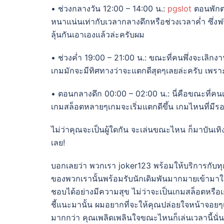
• ช่วงกลางวัน 12:00 – 14:00 น.:
pgslot
ตอนพักตอ
หนาแน่นเท่ากับเวลากลางดึกหรือช่วงเวลาค่ำ ซึ่งฟ
ลุ้นกันเอาเองแล้วล่ะครับผม
• ช่วงค่ำ 19:00 – 21:00 น.: ขณะที่คนพึ่งจะเลิก
เกมมักจะมีทิศทางว่าจะแตกดีสุดๆเลยล่ะครับ เพราะ
• ตอนกลางดึก 00:00 – 02:00 น.: นี่คือขณะที่คนเ
เกมสล็อตหลายๆเกมจะเริ่มแตกดีขึ้น เกมไหนที่มีร
ไม่ว่าคุณจะเป็นผู้ใดกัน จะเล่นขณะไหน ก็มาบันเทิ
เลย!
บอกเลยว่า พวกเรา joker123 พร้อมให้บริการกับทุก
ของพวกเรานั้นพร้อมรับนักเดิมพันมากมายเข้ามาใช้บ
ชอบได้อย่างมีความสุข ไม่ว่าจะเป็นเกมสล็อตหรือเกม
ชี้แนะมานั้น ผมอยากที่จะให้คุณปล่อยใจหน้าจอยๆเพ
มากกว่า คุณเพลิดเพลินใจขณะไหนก็เล่นเวลานี้นั่น