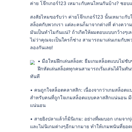
ค่าย โจ๊กเกอร์123 เหมาะกับคนไหนกันบ้าง? ชอบ
สงสัยไหมขอรับว่า ค่ายโจ๊กเกอร์123 นั้นเหมาะกับ
สล็อตกับพวกเรา แต่ละคนก็มาจากต่างที่ ต่างความ
มันเป็นทำไมกันแน่? ถ้าเกิดให้ผมตอบแบบกว้างๆเลย
ไม่ว่าคุณจะเป็นใครก็ช่าง สามารถมาเล่นเกมกับพ
ลองกันเลย!
• มือใหม่ฝึกเล่นสล็อต: ธีมเกมสล็อตแบบไม่ซับซ
ฝึกหัดเล่นสล็อตทุกคนสามารถเริ่มเล่นได้ในทัน
ทันที
• คนถูกใจสล็อตคลาสสิก: เนื่องจากว่าเกมสล็อตแ
สำหรับคนที่ถูกใจเกมสล็อตแบบคลาสสิกแน่นอน มีเก
แน่นอน
• สายยิงปลาแล้วก็มินิเกม: อย่างที่ผมบอก เกมจาก
และไม่นิเกมต่างๆอีกมากมาย ทำให้เกมพนันที่ยอดเ