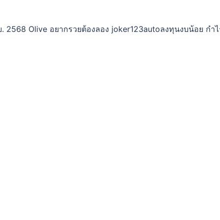
.ย. 2568 Olive อยากรวยต้องลอง joker123autoลงทุนงบน้อย กำไ