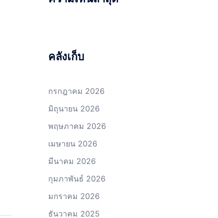
คลังเก็บ
กรกฎาคม 2026
มิถุนายน 2026
พฤษภาคม 2026
เมษายน 2026
มีนาคม 2026
กุมภาพันธ์ 2026
มกราคม 2026
ธันวาคม 2025