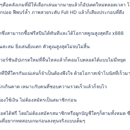
อื่นๆคือคลังเกมที่มีให้เลือกเล่นมากมายแล้วก็อัปเดตใหม่ตลอดเวลา 
ตกบ่อย ฟีพบร์ล้ำ ภาพสวยระดับ Full HD แล้วก็เสียงประกอบที่ดึง
่งสามารถซื้อฟรีสปินได้ทันทีและได้โอกาสคูณสูงสุดถึง x888
ม ยิ่งเล่นยิ่งแตก ตัวคูณสูงสุดไม่จบไม่สิ้น
ร์ชันอัปเกรดใหม่ที่ลื่นไหลแล้วก็คอมโบตลอดได้แบบไม่มีหยุด
ี่ปีที่ใครกันแน่เล่นก็จำเป็นต้องพึงใจ ด้วยโอกาสเข้าโบนัสที่เร็วม
หนักเกินคาด เหมาะกับคนที่ชอบความรวดเร็วแล้วก็จบไว
องใช้เงิน ไม่ต้องสมัครเป็นสมาชิกก่อน
อตได้ฟรี โดยไม่ต้องสมัครสมาชิกหรือผูกบัญชีใดๆก็ตามทั้งหมด ซึ
เล่นที่อยากทดสอบเกมก่อนลงทุนจริงแบบเต็มๆ