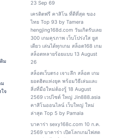
23 Sep 69
เครดิตฟรี คาสิโน ที่ดีที่สุด ของ
ไทย Top 93 by Tamera
hengjing168d.com วันเกิดรับเลย
300 เกมคุรภาพ เว็บโปร่งใส ยูส
เดียว เล่นได้ทุกเกม สล็อต168 เกม
สล็อตหลายร้อยแบบ 13 August
ดิม
26
สล็อตเว็บตรง เจาะลึก สล็อต เกม
ยอดฮิตแห่งยุค พร้อมวิธีเล่นและ
กม
สิ่งที่มือใหม่ต้องรู้ 18 August
งใจ
2569 เวปไซต์ ใหญ่ Jin888.asia
คาสิโนออนไลน์ เว็บใหญ่ ใหม่
ล่าสุด Top 5 by Pamala
บาคาร่า sexy168c.com 10 ก.ค.
2569 บาคาร่า เปิดโลกเกมไพ่สด