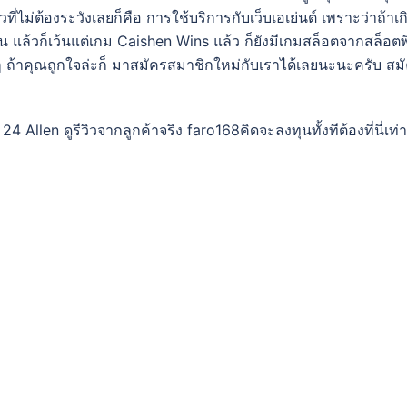
วที่ไม่ต้องระวังเลยก็คือ การใช้บริการกับเว็บเอเย่นต์ เพราะว่าถ้าเก
น แล้วก็เว้นแต่เกม Caishen Wins แล้ว ก็ยังมีเกมสล็อตจากสล็อตพี
ๆ ถ้าคุณถูกใจล่ะก็ มาสมัครสมาชิกใหม่กับเราได้เลยนะนะครับ สม
llen ดูรีวิวจากลูกค้าจริง faro168คิดจะลงทุนทั้งทีต้องที่นี่เท่า