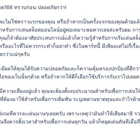
็อต168 ทราบก่อน ปลอดภัยกว่า!
าจจะไม่ใช่คราวแรกของคุณ หรือถ้าหากเป็นครั้งแรกของคุณด้วยแล
ระวังสำหรับการเล่นสล็อตออนไลน์อยู่พอเหมาะพอควรเลยล่ะครับผม กา
แต่คุณก็จำต้องอาศัยประสบการณ์แล้วก็ความรู้สำหรับการเริ่มเล่นสล
อะไรที่ไม่ควรกระทำก็อย่าทำ ซึ่งในพาร์ทนี้ มีเพียงแค่ไม่กี่เรื่อ
รายกว่าแน่ๆครับ
งจะมีผลให้คุณได้รับความปลอดภัยและก็ความคุ้มครองปกป้องที่ดีกว่
อของเว็บนั้นๆด้วย หรือถ้าหากให้ดีก็เลือกใช้บริการกับเราไปเลยค
วามเสี่ยงอยู่แล้ว คุณจะต้องตั้งงบประมาณสำหรับเพื่อการเล่นให
ี่ต้องมาใช้สำหรับเพื่อการเดิมพัน ระบุเพดานขาดทุนและกำไรด้ว
่เกมที่ควรจะเล่นนานๆเลยครับ เพราะเหตุว่ามันทำให้เสียสมาธิ ร
จึงควรตั้งเวลาสำหรับเพื่อการเล่นทุกวัน แล้วก็หยุดเล่นทันทีเมื่อถ