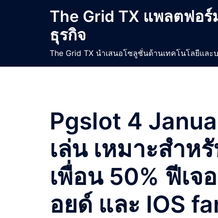
Skip
The Grid TX แพลตฟอร์
to
ธุรกิจ
content
The Grid TX นำเสนอโซลูชั่นด้านเทคโนโลยีและบริ
Pgslot 4 Janua
เล่น เหมาะสำหรั
เพื่อน 50% ฟีเจ
อยด์ และ IOS fa