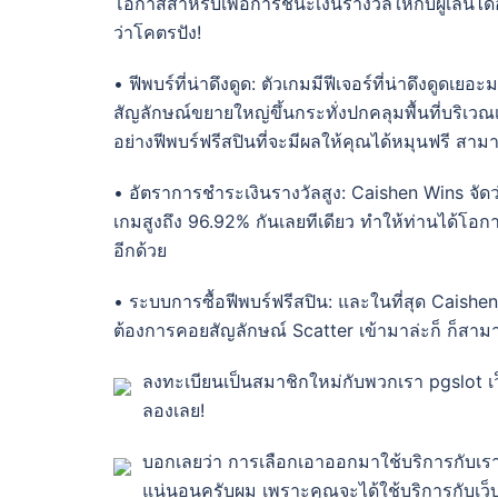
โอกาสสำหรับเพื่อการชนะเงินรางวัลให้กับผู้เล่นได
ว่าโคตรปัง!
• ฟีพบร์ที่น่าดึงดูด: ตัวเกมมีฟีเจอร์ที่น่าดึงดูดเ
สัญลักษณ์ขยายใหญ่ขึ้นกระทั่งปกคลุมพื้นที่บริเว
อย่างฟีพบร์ฟรีสปินที่จะมีผลให้คุณได้หมุนฟรี สามา
• อัตราการชำระเงินรางวัลสูง: Caishen Wins จัดว
เกมสูงถึง 96.92% กันเลยทีเดียว ทำให้ท่านได้โอก
อีกด้วย
• ระบบการซื้อฟีพบร์ฟรีสปิน: และในที่สุด Caishen
ต้องการคอยสัญลักษณ์ Scatter เข้ามาล่ะก็ ก็สามาร
ลงทะเบียนเป็นสมาชิกใหม่กับพวกเรา pgslot เว็บ
ลองเลย!
บอกเลยว่า การเลือกเอาออกมาใช้บริการกับเรา 
แน่นอนครับผม เพราะคุณจะได้ใช้บริการกับเว็บไ