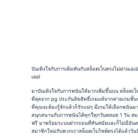
บันเทิงใจกับการเดิมพันกับสล็อตเว็บตรงไม่ผ่านเอเ
เลย!
มาบันเทิงใจกับการพนันให้มากเพิ่มขึ้นบน สล็อตเว็บไ
ที่สุดจาก pg ประกันลิขสิทธิ์เกมแท้จากค่ายเกมชั
ที่คุณจะต้องรู้จักแล้วก็รักแน่ๆ มีเกมให้เลือกพน
สนุกสนานกับการพนันได้ทุกวี่ทุกวันตลอด 1 วัน ส
ฟรี มาพร้อมระบบฝากถอนที่ทันสมัยและก็ไม่มีอันตรา
สมาชิกใหม่กับพวกเราสล็อตเว็บไซต์ตรงได้แล้ววันนี