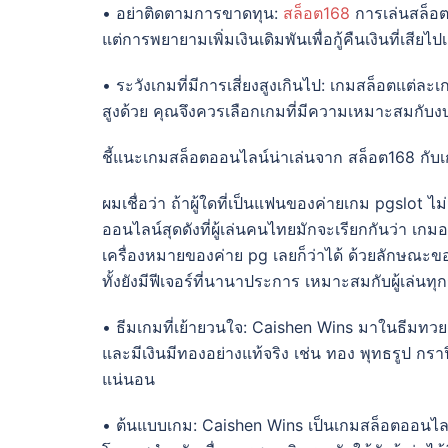
• อย่าติดตามการขาดทุน:
สล็อต168
การเล่นสล็อตเ
แต่การพยายามเพิ่มเงินเดิมพันเพื่อกู้คืนเงินที่เสี
• ระวังเกมที่มีการเสี่ยงสูงเกินไป: เกมสล็อตแต่ละ
สูงด้วย คุณจึงควรเลือกเกมที่มีความเหมาะสมกั
ชี้แนะเกมสล็อตออนไลน์น่าเล่นจาก สล็อต168 กั
ผมเชื่อว่า ถ้าผู้ใดที่เป็นแฟนของค่ายเกม pgslot ไ
ออนไลน์สุดดังที่ผู้เล่นคนไทยมักจะเรียกกันว่า เก
เครื่องหมายของค่าย pg เลยก็ว่าได้ ด้วยลักษณ
ทั้งยังมีฟีเจอร์ที่นานาประการ เหมาะสมกับผู้เล่นท
• ธีมเกมที่เย้ายวนใจ: Caishen Wins มาในธีมทว
และมีเงินมีทองอย่างแท้จริง เช่น ทอง พุทธรูป กร
แน่นอน
• ต้นแบบเกม: Caishen Wins เป็นเกมสล็อตออนไลน์