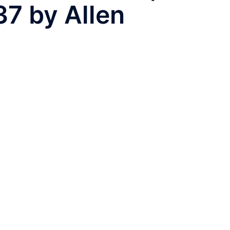
 37 by Allen