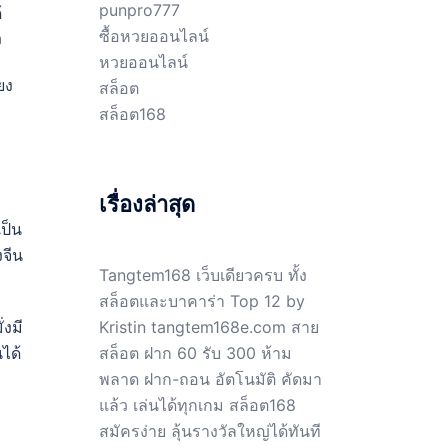
punpro777
้
ซื้อหวยออนไลน์
ง
หวยออนไลน์
ยง
สล็อต
สล็อต168
เรื่องล่าสุด
เป็น
จีน
Tangtem168 เว็บเดียวครบ ทั้ง
สล็อตและบาคาร่า Top 12 by
งมี
Kristin tangtem168e.com สาย
ได้
สล็อต ฝาก 60 รับ 300 ห้าม
พลาด ฝาก-ถอน อัตโนมัติ คัดมา
แล้ว เล่นได้ทุกเกม สล็อต168
สมัครง่าย ลุ้นรางวัลใหญ่ได้ทันที