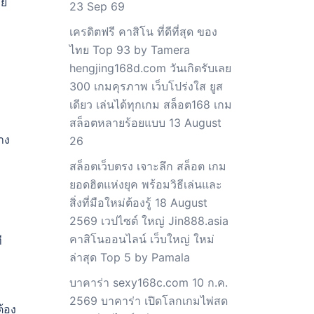
ลย
23 Sep 69
เครดิตฟรี คาสิโน ที่ดีที่สุด ของ
ไทย Top 93 by Tamera
hengjing168d.com วันเกิดรับเลย
300 เกมคุรภาพ เว็บโปร่งใส ยูส
เดียว เล่นได้ทุกเกม สล็อต168 เกม
สล็อตหลายร้อยแบบ 13 August
าง
26
สล็อตเว็บตรง เจาะลึก สล็อต เกม
ยอดฮิตแห่งยุค พร้อมวิธีเล่นและ
สิ่งที่มือใหม่ต้องรู้ 18 August
2569 เวปไซต์ ใหญ่ Jin888.asia
คาสิโนออนไลน์ เว็บใหญ่ ใหม่
ี
ล่าสุด Top 5 by Pamala
บาคาร่า sexy168c.com 10 ก.ค.
2569 บาคาร่า เปิดโลกเกมไพ่สด
ต้อง