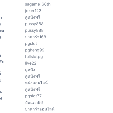
sagame168th
joker123
ดูหนังฟรี
้ว
pussy888
ร
pussy888
็อต
บาคาร่า168
ง
pgslot
pgheng99
า
fullslotpg
รับ
live22
ดูหนัง
้
ดูหนังฟรี
ย
หนังออนไลน์
ดูหนังฟรี
วม
pgslot77
ึง
ปั่นแตก66
บาคาร่าออนไลน์