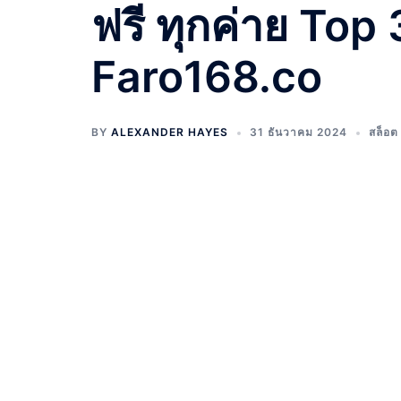
ฟรี ทุกค่าย Top
Faro168.co
BY
ALEXANDER HAYES
31 ธันวาคม 2024
สล็อต