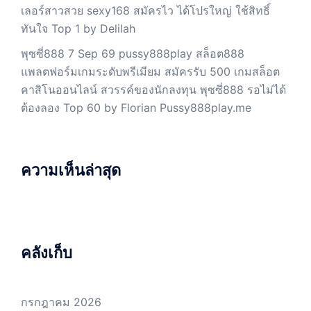
เลอร์สาวสวย sexy168 สมัครไว ได้โปรใหญ่ ใช้สิทธิ์
ทันใจ Top 1 by Delilah
พุซซี่888 7 Sep 69 pussy888play สล็อต888
แพลตฟอร์มเกมระดับพรีเมียม สมัครรับ 500 เกมสล็อต
คาสิโนออนไลน์ สวรรค์ของนักลงทุน พุซซี่888 รอไม่ได้
ต้องลอง Top 60 by Florian Pussy888play.me
ความเห็นล่าสุด
คลังเก็บ
กรกฎาคม 2026