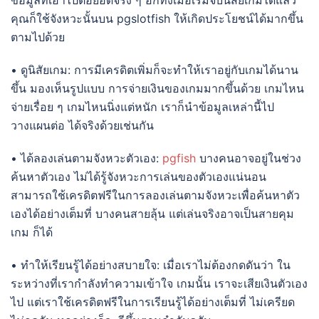
ข้อมูลที่เอาไปต่อยอดจริง ๆ อีกทั้งเมื่อเริ่มจับนิสัยเกมได้แล้ว
คุณก็ใช้จังหวะนั้นบน pgslotfish ให้เกิดประโยชน์ได้มากขึ้น
ตามไปด้วย
• ดูนิสัยเกม: การมีเครดิตเพิ่มก็จะทำให้เราอยู่กับเกมได้นาน
ขึ้น มองเห็นรูปแบบ การจ่ายเงินของเกมมากขึ้นด้วย เกมไหน
จ่ายเรื่อย ๆ เกมไหนนิ่งแต่หนัก เราก็นำข้อมูลเหล่านี้ไป
วางแผนต่อ ได้จริงด้วยเช่นกัน
• ได้ลองเล่นตามจังหวะตัวเอง:
pgfish
บางคนอาจอยู่ในช่วง
ค้นหาตัวเอง ไม่ได้รู้จังหวะการเล่นของตัวเองแน่นอน
สามารถใช้เครดิตฟรีในการลองเล่นตามจังหวะเพื่อค้นหาตัว
เองได้อย่างเต็มที่ บางคนสายลุ้น แต่เล่นจริงอาจเป็นสายคุม
เกม ก็ได้
• ทำให้เรียนรู้ได้อย่างสบายใจ: เมื่อเราไม่ต้องกดดันว่า ใน
ระหว่างที่เรากำลังทำความเข้าใจ เกมนั้น เราจะเสียเงินตัวเอง
ไป แต่เราใช้เครดิตฟรีในการเรียนรู้ได้อย่างเต็มที่ ไม่เครียด