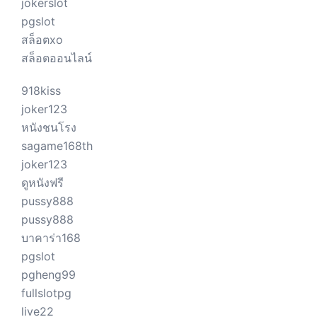
jokerslot
pgslot
สล็อตxo
สล็อตออนไลน์
918kiss
joker123
หนังชนโรง
sagame168th
joker123
ดูหนังฟรี
pussy888
pussy888
บาคาร่า168
pgslot
pgheng99
fullslotpg
live22