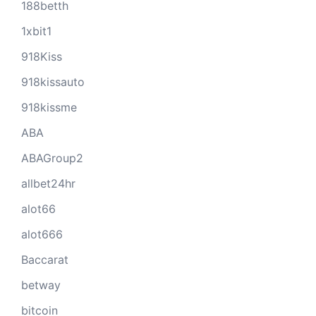
188betth
1xbit1
918Kiss
918kissauto
918kissme
ABA
ABAGroup2
allbet24hr
alot66
alot666
Baccarat
betway
bitcoin