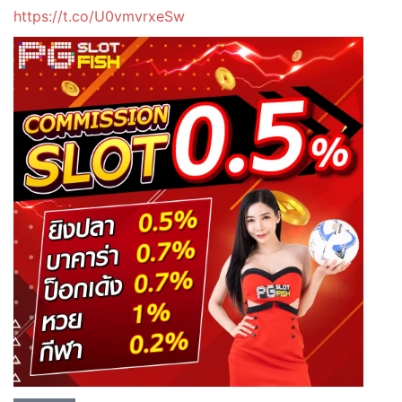
https://t.co/U0vmvrxeSw