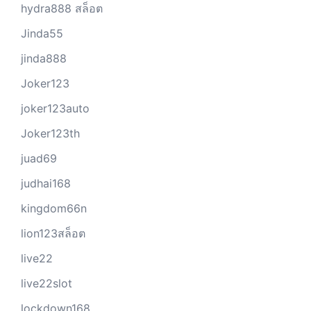
hydra888 สล็อต
Jinda55
jinda888
Joker123
joker123auto
Joker123th
juad69
judhai168
kingdom66n
lion123สล็อต
live22
live22slot
lockdown168