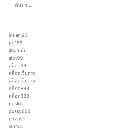
ค้นหา
สำหรับ:
joker123
pg168
jinda55
slot99
สล็อต66
สล็อตเว็บตรง
สล็อตเว็บตรง
สล็อต888
สล็อต888
pgslot
pussy888
บาคาร่า
slotxo