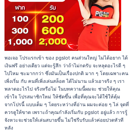
พอเจอ โปรแรกเข้า ของ pgslot คนส่วนใหญ่ ไม่ได้อยาก ได้
เงินฟรี อย่างเดียว แต่จะรู้สึก ว่าถ้าไม่กดรับ จะหลุดอะไรดี ๆ
ไปไหม ซะมากกว่า ซึ่งมันเป็นเรื่องปกติ มาก ๆ โดยเฉพาะคน
เพิ่งเริ่ม กับ คนที่เพิ่งเล่นสล็อต ได้ไม่นาน แล้วเอาจริง ๆ เรา
พลาดอะไรไป จริงหรือไม่ ในบทความนี้ผมจะ ช่วยให้คุณ
เข้าใจ โปรสมาชิกใหม่ ให้ชัดขึ้น เพื่อที่คุณจะได้ใช้ให้คุ้ม
จากโปรนี้ แบบเต็ม ๆ โดยระหว่างที่อ่าน ผมจะค่อย ๆ ไล่ จุดที่
ควรดูให้ขาด เพราะถ้าคุณกำลังเริ่มกับ pgslot อยู่แล้ว การรู้
จังหวะจะช่วยให้เล่นสบายขึ้น ไม่ใช่รีบรับแล้วค่อยปวดหัวที
หลัง