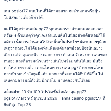
เล่น pgslot77 แบบไหนก็ได้ตามอยาก จะอ่านเกมหรือลุ้น
โบนัสอย่างเดียวก็ทำได้!
ผมมิได้พูดว่าคนเล่น pg77 ทุกคนควรจะอ่านเกมตลอดเวลา
ครับผม ด้วยเหตุว่าคุณจะเล่นแบบลุ้นโบนัสอย่างเดียวเลยก็ได้
แม้กระนั้นการอ่านเกมไปด้วยนั้นเป็นประโยชน์มากมายๆด้วย
เหตุว่าคุณจะไม่ได้มองเห็นเพียงแค่ผลลัพธ์รอบปัจจุบันอย่าง
เดียว แต่ว่าคุณจะพิจารณาการกระทำเกม จังหวะการเล่นของ
ตนเอง และก็อารมณ์ระหว่างเล่นไปพร้อมๆกันได้เลย มันจึง
ทำให้เราทราบดีว่า ตอนไหนควรจะเล่น pg77 ต่อ ตอนไหน
ควรพัก พอเข้าใจจุดนี้แล้ว พวกเราก็จะเล่นได้ดิบได้ดีขึ้น ไม่
เล่นตามอารมณ์ดังเดิมอีกต่อไป มาทดลองกันได้เลย
สล็อตฝาก 10 รับ 100 โปรโมชั่นใหม่ล่าสุด pg77
pgslot77.art 9 มิถุนายน 2026 Hanna casino pgslot77 ที่
ฮิตที่สุด Top 28