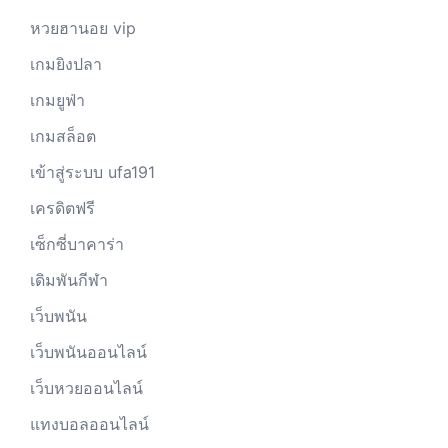
หวยฮานอย vip
เกมยิงปลา
เกมยูฟ่า
เกมสล็อต
เข้าสู่ระบบ ufa191
เครดิตฟรี
เซ็กซี่บาคาร่า
เดิมพันกีฬา
เว็บพนัน
เว็บพนันออนไลน์
เว็บหวยออนไลน์
แทงบอลออนไลน์