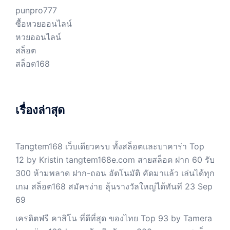
punpro777
ซื้อหวยออนไลน์
หวยออนไลน์
สล็อต
สล็อต168
เรื่องล่าสุด
Tangtem168 เว็บเดียวครบ ทั้งสล็อตและบาคาร่า Top
12 by Kristin tangtem168e.com สายสล็อต ฝาก 60 รับ
300 ห้ามพลาด ฝาก-ถอน อัตโนมัติ คัดมาแล้ว เล่นได้ทุก
เกม สล็อต168 สมัครง่าย ลุ้นรางวัลใหญ่ได้ทันที 23 Sep
69
เครดิตฟรี คาสิโน ที่ดีที่สุด ของไทย Top 93 by Tamera