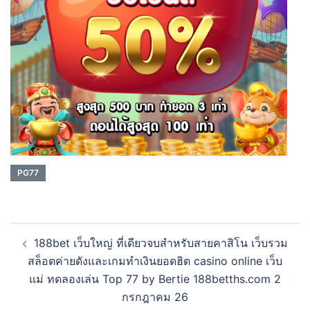
PG77
Post
188bet เว็บใหญ่ ที่เดียวจบสำหรับสายคาสิโน เว็บรวม
navigation
สล็อตค่ายดังและเกมทำเงินยอดฮิต casino online เว็บ
แม่ ทดลองเล่น Top 77 by Bertie 188betths.com 2
กรกฎาคม 26