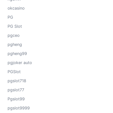
okcasino
PG
PG Slot
pgceo
pgheng
pgheng99
pgjoker auto
PGSlot
pgslot718
pgslot77
Pgslot99
pgslot9999