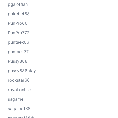
pgslotfish
pokebet88
PunPro66
PunPro777
puntaek66
puntaek77
Pussy888
pussy888play
rockstar66
royal online
sagame
sagame168