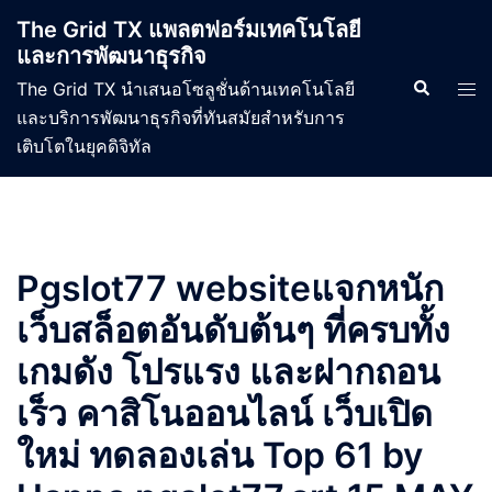
Skip
The Grid TX แพลตฟอร์มเทคโนโลยี
to
และการพัฒนาธุรกิจ
content
Search
Tog
The Grid TX นำเสนอโซลูชั่นด้านเทคโนโลยี
men
และบริการพัฒนาธุรกิจที่ทันสมัยสำหรับการ
เติบโตในยุคดิจิทัล
Pgslot77 websiteแจกหนัก
เว็บสล็อตอันดับต้นๆ ที่ครบทั้ง
เกมดัง โปรแรง และฝากถอน
เร็ว คาสิโนออนไลน์ เว็บเปิด
ใหม่ ทดลองเล่น Top 61 by