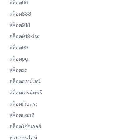
สล็อต66
สล็อต888
สล็อต918
สล็อต918kiss
สล็อต99
สล็อตpg
สล็อตxo
สล็อตออนไลน์
สล็อตเครดิตฟรี
สล็อตเว็บตรง
สล็อตแตกดี
สล็อตโจ๊กเกอร์
หวยออนไลน์