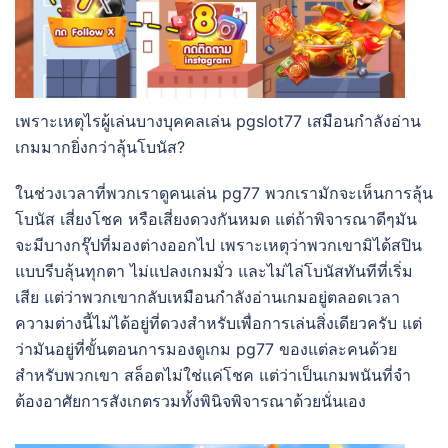
เพราะเหตุไรผู้เล่นบางบุคคลเล่น pgslot77 เสมือนกำลังอ่าน
เกมมากยิ่งกว่าลุ้นโบนัส?
ในช่วงเวลาที่พวกเราดูคนเล่น pg77 พวกเรามักจะเห็นการลุ้น
โบนัส เสี่ยงโชค หรือเสี่ยงดวงกันหมด แต่ถ้าพิจารณาดีๆมัน
จะมีบางกรุ๊ปที่มองต่างออกไป เพราะเหตุว่าพวกเขามิได้สปิน
แบบรีบลุ้นทุกตา ไม่แปลงเกมมั่ว และไม่ไล่โบนัสทันทีที่เริ่ม
เสีย แต่ว่าพวกเขากลับเหมือนกำลังอ่านเกมอยู่ตลอดเวลา
ความต่างนี้ไม่ได้อยู่ที่ดวงสำหรับเพื่อการเล่นสิ่งเดียวครับ แต่
ว่ามันอยู่ที่ขั้นตอนการมองดูเกม pg77 ของแต่ละคนด้วย
สำหรับพวกเขา สล็อตไม่ใช่แค่โชค แต่ว่าเป็นเกมพนันที่จำ
ต้องอาศัยการสังเกตรวมทั้งพินิจพิจารณาด้วยนั่นเอง