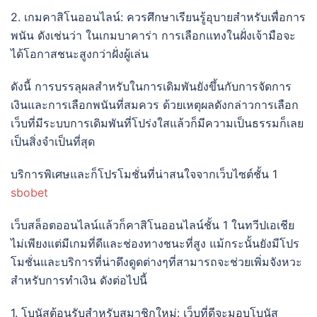
2. เกมคาสิโนออนไลน์: ควรศึกษาเรียนรู้อุบายสำหรับเพื่อการ
พนัน ดังเช่นว่า ในเกมบาคาร่า การเลือกแทงในฝั่งเจ้ามือจะ
ได้โอกาสชนะสูงกว่าฝั่งผู้เล่น
ดังนี้ การบรรลุผลสำหรับในการเดิมพันยังขึ้นกับการจัดการ
เงินและการเลือกพนันที่สมควร ด้วยเหตุผลดังกล่าวการเลือก
เว็บที่มีระบบการเดิมพันที่โปร่งใสแล้วก็มีความเป็นธรรมก็เลย
เป็นสิ่งจำเป็นที่สุด
บริการพิเศษและก็โปรโมชั่นที่น่าสนใจจากเว็บไซต์ชั้น 1
sbobet
เว็บสล็อตออนไลน์แล้วก็คาสิโนออนไลน์ชั้น 1 ในทวีปเอเชีย
ไม่เพียงแต่มีเกมที่ดีและช่องทางชนะที่สูง แม้กระนั้นยังมีโปร
โมชั่นและบริการที่น่าดึงดูดต่างๆที่สามารถจะช่วยเพิ่มจังหวะ
สำหรับการทำเงิน ดังต่อไปนี้
1. โบนัสต้อนรับสำหรับสมาชิกใหม่: เว็บที่ดีจะมอบโบนัส