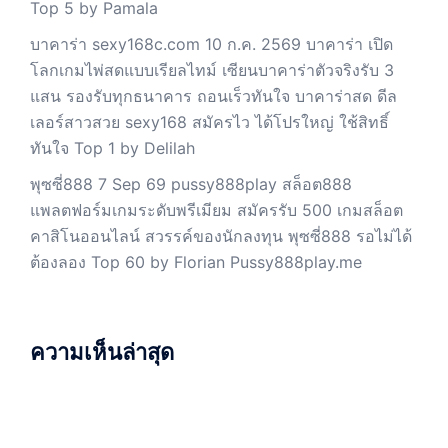
Top 5 by Pamala
บาคาร่า sexy168c.com 10 ก.ค. 2569 บาคาร่า เปิด
โลกเกมไพ่สดแบบเรียลไทม์ เซียนบาคาร่าตัวจริงรับ 3
แสน รองรับทุกธนาคาร ถอนเร็วทันใจ บาคาร่าสด ดีล
เลอร์สาวสวย sexy168 สมัครไว ได้โปรใหญ่ ใช้สิทธิ์
ทันใจ Top 1 by Delilah
พุซซี่888 7 Sep 69 pussy888play สล็อต888
แพลตฟอร์มเกมระดับพรีเมียม สมัครรับ 500 เกมสล็อต
คาสิโนออนไลน์ สวรรค์ของนักลงทุน พุซซี่888 รอไม่ได้
ต้องลอง Top 60 by Florian Pussy888play.me
ความเห็นล่าสุด