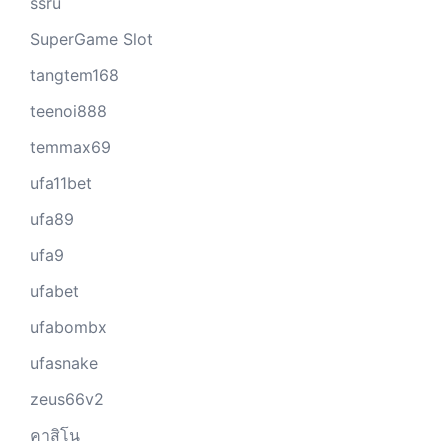
ssru
SuperGame Slot
tangtem168
teenoi888
temmax69
ufa11bet
ufa89
ufa9
ufabet
ufabombx
ufasnake
zeus66v2
คาสิโน