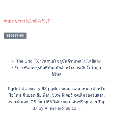
https://cutt.ly/JeBWf9yT
SBOBET168
Post
The Grid TX นำเสนอโซลูชั่นด้านเทคโนโลยีและ
navigation
บริการพัฒนาธุรกิจที่ทันสมัยสำหรับการเติบโตในยุค
ดิจิทัล
Pgslot 4 January 68 pgslot ทดลองเล่น เหมาะสำหรับ
มือใหม่ คืนยอดเสียเพื่อน 50% ฟีเจอร์ จัดเต็มรองรับแอน
ดรอยด์ และ IOS faro168 ไม่กระตุก เล่นฟรี ทุกค่าย Top
37 by Allen Faro168.co