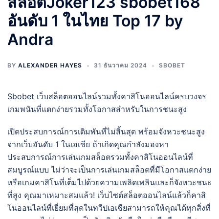
สล็อตJoker123 sbobet168
อันดับ 1 ในไทย Top 17 by
Andra
BY
ALEXANDER HAYES
31 ธันวาคม 2024
SBOBET
Sbobet เว็บสล็อตออนไลน์รวมทั้งคาสิโนออนไลน์ครบวงจร
เกมพนันที่แตกง่ายรวมทั้งโอกาสสำหรับในการชนะสูง
เปิดประสบการณ์การเดิมพันที่ไม่สิ้นสุด พร้อมจังหวะชนะสูง
จากเว็บอันดับ 1 ในเอเชีย ถ้าเกิดคุณกำลังมองหา
ประสบการณ์การเล่นเกมสล็อตรวมทั้งคาสิโนออนไลน์ที่
สมบูรณ์แบบ ไม่ว่าจะเป็นการเล่นเกมสล็อตที่มีโอกาสแตกง่าย
หรือเกมคาสิโนที่เต็มไปด้วยความเพลิดเพลินและก็จังหวะชนะ
ที่สูง คุณมาเหมาะสมแล้ว! เว็บไซต์สล็อตออนไลน์แล้วก็คาสิ
โนออนไลน์ที่เยี่ยมที่สุดในทวีปเอเชียสามารถให้คุณได้ทุกสิ่งที่