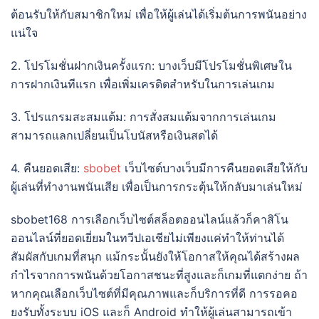
ต้อนรับให้กับสมาชิกใหม่ เพื่อให้ผู้เล่นได้เริ่มต้นการพนันอย่าง
แน่ใจ
2. โปรโมชั่นฝากเงินครั้งแรก: บางเว็บมีโปรโมชั่นพิเศษใน
การฝากเงินทีแรก เพื่อเพิ่มเครดิตสำหรับในการเล่นเกม
3. โปรแกรมสะสมแต้ม: การสั่งสมแต้มจากการเล่นเกม
สามารถแลกเปลี่ยนเป็นโบนัสหรือเงินสดได้
4. คืนยอดเสีย:
sbobet
เว็บไซต์บางเว็บมีการคืนยอดเสียให้กับ
ผู้เล่นที่ทำงานพนันเสีย เพื่อเป็นการกระตุ้นให้กลับมาเล่นใหม่
sbobet168 การเลือกเว็บไซต์สล็อตออนไลน์แล้วก็คาสิโน
ออนไลน์ที่ยอดเยี่ยมในทวีปเอเชียไม่เพียงแค่ทำให้ท่านได้
สัมผัสกับเกมที่สนุก แม้กระนั้นยังให้โอกาสให้คุณได้สร้างผล
กำไรจากการพนันด้วยโอกาสชนะที่สูงและก็เกมที่แตกง่าย ถ้า
หากคุณเลือกเว็บไซต์ที่มีคุณภาพและก็บริการที่ดี การรอคอ
ยงรับทั้งระบบ iOS และก็ Android ทำให้ผู้เล่นสามารถเข้า