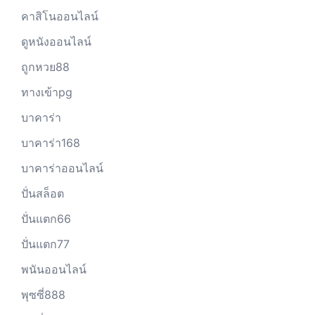
คาสิโนออนไลน์
ดูหนังออนไลน์
ถูกหวย88
ทางเข้าpg
บาคาร่า
บาคาร่า168
บาคาร่าออนไลน์
ปั่นสล็อต
ปั่นแตก66
ปั่นแตก77
พนันออนไลน์
พุซซี่888