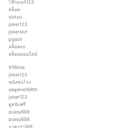
โจ๊กเกอร์123
สล็อต
slotxo
joker123
jokerslot
pgslot
สล็อตxo
สล็อตออนไลน์
918kiss
joker123
หนังชนโรง
sagame168th
joker123
ดูหนังฟรี
pussy888
pussy888
บาคาร่า168