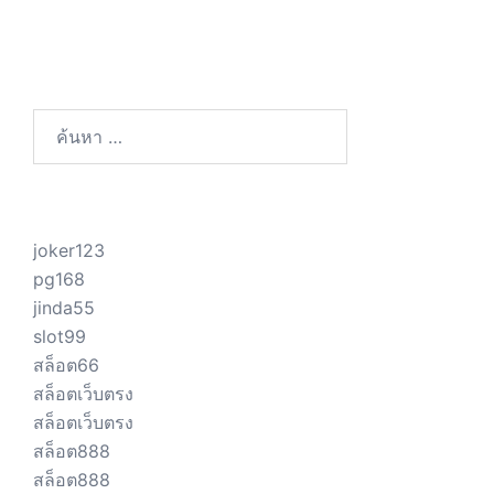
ค้นหา
สำหรับ:
joker123
pg168
jinda55
slot99
สล็อต66
สล็อตเว็บตรง
สล็อตเว็บตรง
สล็อต888
สล็อต888