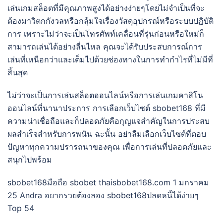
เล่นเกมสล็อตที่มีคุณภาพสูงได้อย่างง่ายๆโดยไม่จำเป็นที่จะ
ต้องมาวิตกกังวลหรือกลุ้มใจเรื่องวัสดุอุปกรณ์หรือระบบปฏิบัติ
การ เพราะไม่ว่าจะเป็นโทรศัพท์เคลื่อนที่รุ่นก่อนหรือใหม่ก็
สามารถเล่นได้อย่างลื่นไหล คุณจะได้รับประสบการณ์การ
เล่นที่เหนือกว่าและเต็มไปด้วยช่องทางในการทำกำไรที่ไม่มีที่
สิ้นสุด
ไม่ว่าจะเป็นการเล่นสล็อตออนไลน์หรือการเล่นเกมคาสิโน
ออนไลน์ที่นานาประการ การเลือกเว็บไซต์ sbobet168 ที่มี
ความน่าเชื่อถือและก็ปลอดภัยคือกุญแจสำคัญในการประสบ
ผลสำเร็จสำหรับการพนัน ฉะนั้น อย่าลืมเลือกเว็บไซต์ที่ตอบ
ปัญหาทุกความปรารถนาของคุณ เพื่อการเล่นที่ปลอดภัยและ
สนุกไปพร้อม
sbobet168มือถือ sbobet thaisbobet168.com 1 มกราคม
25 Andra อยากรวยต้องลอง sbobet168ปลดหนี้ได้ง่ายๆ
Top 54