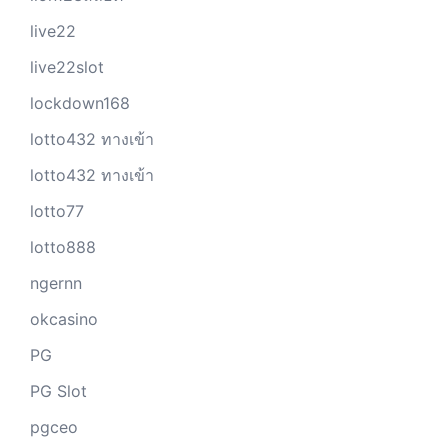
live22
live22slot
lockdown168
lotto432 ทางเข้า
lotto432 ทางเข้า
lotto77
lotto888
ngernn
okcasino
PG
PG Slot
pgceo