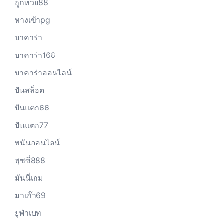
ถูกหวย88
ทางเข้าpg
บาคาร่า
บาคาร่า168
บาคาร่าออนไลน์
ปั่นสล็อต
ปั่นแตก66
ปั่นแตก77
พนันออนไลน์
พุซซี่888
มันนี่เกม
มาเก๊า69
ยูฟ่าเบท