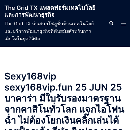
Skip
The Grid TX แพลตฟอร์มเทคโนโลยี
to
และการพัฒนาธุรกิจ
content
Search
Tog
The Grid TX นำเสนอโซลูชั่นด้านเทคโนโลยี
men
และบริการพัฒนาธุรกิจที่ทันสมัยสำหรับการ
เติบโตในยุคดิจิทัล
Sexy168vip
sexy168vip.fun 25 JUN 25
บาคาร่า มีใบรับรองมาตรฐาน
จากคาสิโนทั่วโลก แจกไอโฟน
ฉ่ำ ไม่ต้องโยกเงินคลิ๊กเล่นได้