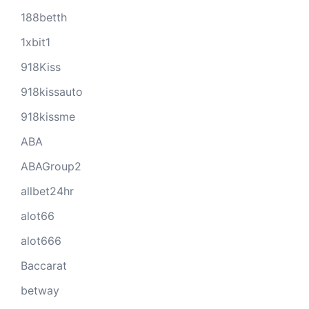
188betth
1xbit1
918Kiss
918kissauto
918kissme
ABA
ABAGroup2
allbet24hr
alot66
alot666
Baccarat
betway