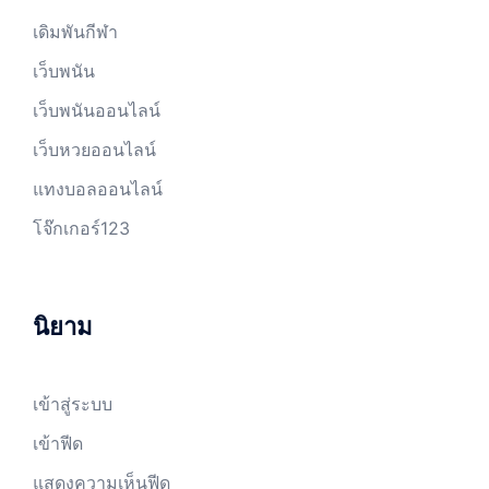
เดิมพันกีฬา
เว็บพนัน
เว็บพนันออนไลน์
เว็บหวยออนไลน์
แทงบอลออนไลน์
โจ๊กเกอร์123
นิยาม
เข้าสู่ระบบ
เข้าฟีด
แสดงความเห็นฟีด