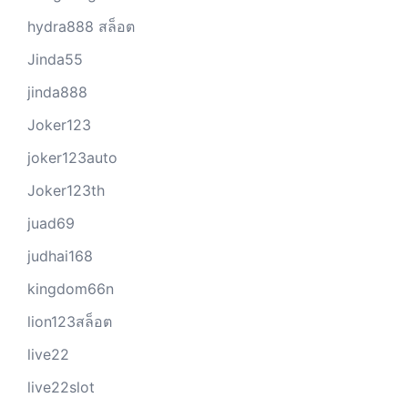
hydra888 สล็อต
Jinda55
jinda888
Joker123
joker123auto
Joker123th
juad69
judhai168
kingdom66n
lion123สล็อต
live22
live22slot