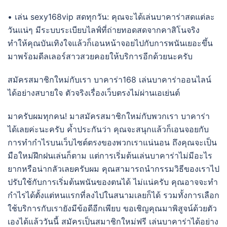
• เล่น sexy168vip สดทุกวัน: คุณจะได้เล่นบาคาร่าสดแต่ละ
วันแน่ๆ มีระบบระเบียบไลฟ์ที่ถ่ายทอดสดจากคาสิโนจริง
ทำให้คุณบันเทิงใจแล้วก็เอนหน้าจอยไปกับการพนันเยอะขึ้น
มาพร้อมดีลเลอร์สาวสวยคอยให้บริการอีกด้วยนะครับ
สมัครสมาชิกใหม่กับเรา บาคาร่า168 เล่นบาคาร่าออนไลน์
ได้อย่างสบายใจ ตัวจริงเรื่องเว็บตรงไม่ผ่านเอเย่นต์
มาครับผมทุกคน! มาสมัครสมาชิกใหม่กับพวกเรา บาคาร่า
ได้เลยค่ะนะครับ ค้ำประกันว่า คุณจะสนุกแล้วก็เอนจอยกับ
การทำกำไรบนเว็บไซต์ตรงของพวกเราแน่นอน ถึงคุณจะเป็น
มือใหม่ฝึกฝนเล่นก็ตาม แต่การเริ่มต้นเล่นบาคาร่าไม่มีอะไร
ยากหรือน่ากลัวเลยครับผม คุณสามารถนำกรรมวิธีของเราไป
ปรับใช้กับการเริ่มต้นพนันของตนได้ ไม่แน่ครับ คุณอาจจะทำ
กำไรได้ตั้งแต่หนแรกที่ลงไปในสนามเลยก็ได้ รวมทั้งการเลือก
ใช้บริการกับเรายังมีข้อดีอีกเพียบ ขอเชิญคุณมาพิสูจน์ด้วยตัว
เองได้แล้ววันนี้ สมัครเป็นสมาชิกใหม่ฟรี เล่นบาคาร่าได้อย่าง