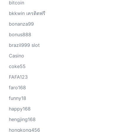
bitcoin
bkkwin เครดิตฟรี
bonanza99
bonus888
brazil999 slot
Casino
coke55
FAFA123
faro168
funny18
happy168
hengjing168
hongkong456