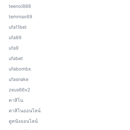
teenoi888
temmax69
ufa11bet
ufa89
ufa9
ufabet
ufabombx
ufasnake
zeus66v2
คาสิโน
คาสิโนออนไลน์
ดูหนังออนไลน์