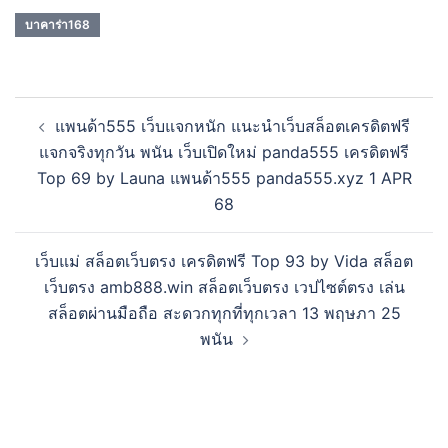
บาคาร่า168
Post
แพนด้า555 เว็บแจกหนัก แนะนำเว็บสล็อตเครดิตฟรี
navigation
แจกจริงทุกวัน พนัน เว็บเปิดใหม่ panda555 เครดิตฟรี
Top 69 by Launa แพนด้า555 panda555.xyz 1 APR
68
เว็บแม่ สล็อตเว็บตรง เครดิตฟรี Top 93 by Vida สล็อต
เว็บตรง amb888.win สล็อตเว็บตรง เวปไซต์ตรง เล่น
สล็อตผ่านมือถือ สะดวกทุกที่ทุกเวลา 13 พฤษภา 25
พนัน