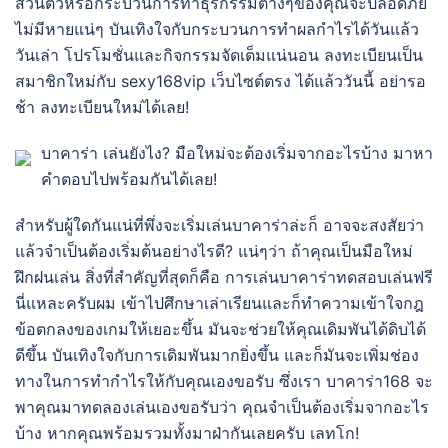
ส่วนตัวหรือกระบวนการทำธุรกรรมต่างๆของคุณจะปลอดภัย
ไม่มีหายแน่ๆ บันเทิงใจกับกระบวนการทำผลกำไรได้วันแล้ว
วันเล่า โปรโมชั่นและกิจกรรมจัดเต็มแน่นอน ลงทะเบียนเป็น
สมาชิกใหม่กับ sexy168vip เว็บไซต์ตรง ได้แล้ววันนี้ อย่ารอ
ช้า ลงทะเบียนใหม่ได้เลย!
บาคาร่า เล่นยังไง? มือใหม่จะต้องเริ่มจากอะไรบ้าง มาหา
คำตอบไปพร้อมกันได้เลย!
สำหรับผู้ใดกันแน่ที่พึ่งจะเริ่มเล่นบาคาร่าล่ะก็ อาจจะสงสัยว่า
แล้วจำเป็นต้องเริ่มต้นอย่างไรดี? แน่ๆว่า ถ้าคุณเป็นมือใหม่
ฝึกฝนเล่น สิ่งที่สำคัญที่สุดก็คือ การเล่นบาคาร่าทดสอบเล่นฟรี
นี่แหละครับผม เข้าไปศึกษาเล่าเรียนและก็ทำความเข้าใจกฎ
ข้อตกลงของเกมให้เยอะขึ้น มันจะช่วยให้คุณเดิมพันได้ดิบได้
ดีขึ้น บันเทิงใจกับการเดิมพันมากยิ่งขึ้น และก็มันจะเพิ่มช่อง
ทางในการทำกำไรให้กับคุณเองขอรับ ซึ่งเรา บาคาร่า168 จะ
พาคุณมาทดลองเล่นเองขอรับว่า คุณจำเป็นต้องเริ่มจากอะไร
บ้าง หากคุณพร้อมรวมทั้งมาฝ่ากันเลยครับ เลทโก!