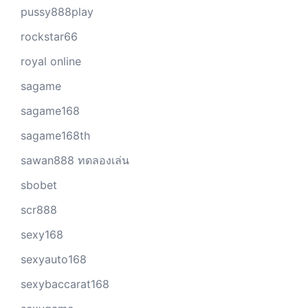
pussy888play
rockstar66
royal online
sagame
sagame168
sagame168th
sawan888 ทดลองเล่น
sbobet
scr888
sexy168
sexyauto168
sexybaccarat168