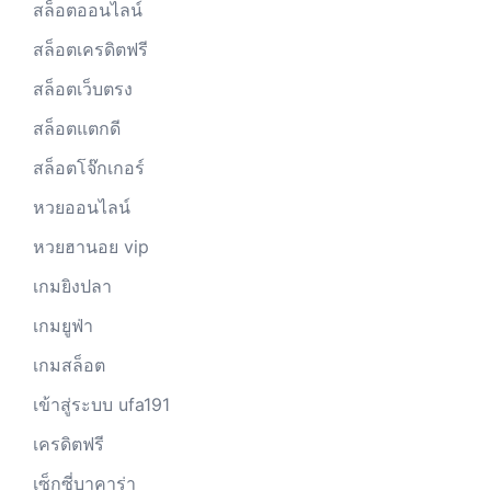
สล็อตออนไลน์
สล็อตเครดิตฟรี
สล็อตเว็บตรง
สล็อตแตกดี
สล็อตโจ๊กเกอร์
หวยออนไลน์
หวยฮานอย vip
เกมยิงปลา
เกมยูฟ่า
เกมสล็อต
เข้าสู่ระบบ ufa191
เครดิตฟรี
เซ็กซี่บาคาร่า