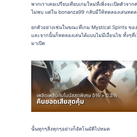
พวกเราเคยเปรียบเทียบเกมใหม่ที่เพิ่งจะเปิดตัวจา
ไม่พบ แต่ใน bonanza99 กลับมีให้ทดลองเล่นทดลอ
ยกตัวอย่างเช่นในขณะที่เกม Mystical Spirits ของ
และจากนั้นก็ทดลองเล่นได้แบบไม่มีเงื่อนไข ทั้งๆท
มาเปิด
นั้นทุกๆสิ่งทุกๆอย่างก็อัตโนมัติไปหมด