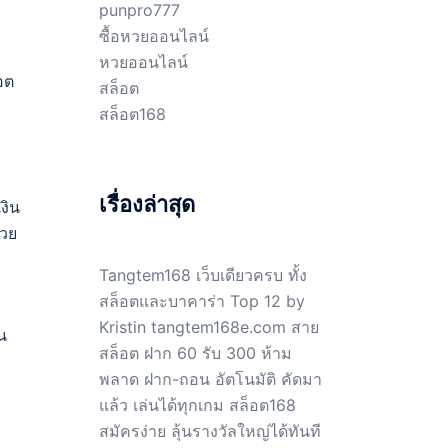
punpro777
ซื้อหวยออนไลน์
หวยออนไลน์
อต
สล็อต
สล็อต168
เรื่องล่าสุด
งิน
้วย
Tangtem168 เว็บเดียวครบ ทั้ง
สล็อตและบาคาร่า Top 12 by
Kristin tangtem168e.com สาย
่น
สล็อต ฝาก 60 รับ 300 ห้าม
พลาด ฝาก-ถอน อัตโนมัติ คัดมา
แล้ว เล่นได้ทุกเกม สล็อต168
สมัครง่าย ลุ้นรางวัลใหญ่ได้ทันที