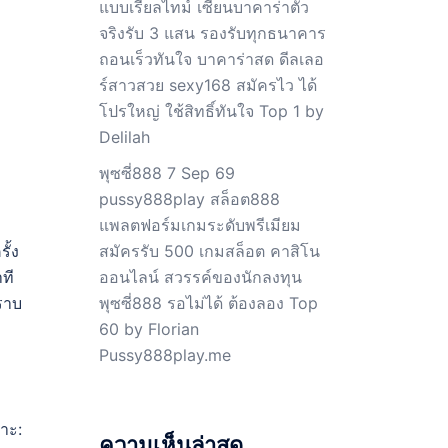
แบบเรียลไทม์ เซียนบาคาร่าตัว
จริงรับ 3 แสน รองรับทุกธนาคาร
ถอนเร็วทันใจ บาคาร่าสด ดีลเลอ
ร์สาวสวย sexy168 สมัครไว ได้
โปรใหญ่ ใช้สิทธิ์ทันใจ Top 1 by
Delilah
พุซซี่888 7 Sep 69
pussy888play สล็อต888
แพลตฟอร์มเกมระดับพรีเมียม
ั้ง
สมัครรับ 500 เกมสล็อต คาสิโน
ที
ออนไลน์ สวรรค์ของนักลงทุน
ราบ
พุซซี่888 รอไม่ได้ ต้องลอง Top
60 by Florian
Pussy888play.me
ราะ:
ความเห็นล่าสุด