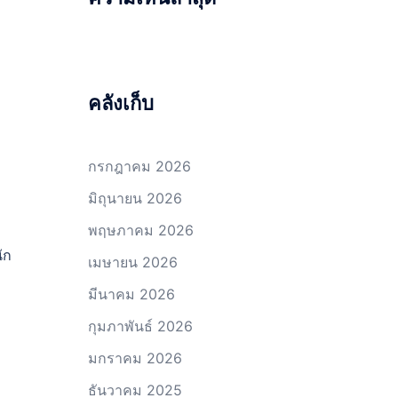
คลังเก็บ
กรกฎาคม 2026
มิถุนายน 2026
พฤษภาคม 2026
ัก
เมษายน 2026
มีนาคม 2026
กุมภาพันธ์ 2026
มกราคม 2026
ธันวาคม 2025