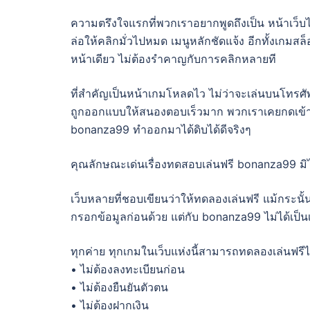
ความตรึงใจแรกที่พวกเราอยากพูดถึงเป็น หน้าเว
ล่อให้คลิกมั่วไปหมด เมนูหลักชัดแจ้ง อีกทั้งเกมส
หน้าเดียว ไม่ต้องรำคาญกับการคลิกหลายที
ที่สำคัญเป็นหน้าเกมโหลดไว ไม่ว่าจะเล่นบนโทรศั
ถูกออกแบบให้สนองตอบเร็วมาก พวกเราเคยกดเข้าหลา
bonanza99 ทำออกมาได้ดิบได้ดีจริงๆ
คุณลักษณะเด่นเรื่องทดสอบเล่นฟรี bonanza99 มิได้แ
เว็บหลายที่ชอบเขียนว่าให้ทดลองเล่นฟรี แม้กระนั้นพ
กรอกข้อมูลก่อนด้วย แต่กับ bonanza99 ไม่ได้เป็นเ
ทุกค่าย ทุกเกมในเว็บแห่งนี้สามารถทดลองเล่นฟรีไ
• ไม่ต้องลงทะเบียนก่อน
• ไม่ต้องยืนยันตัวตน
• ไม่ต้องฝากเงิน