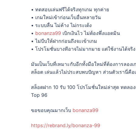
• ทดสอบเล่นฟรีได้จริงทุกเกม ทุกค่าย
• เกมใหม่เข้าก่อนเว็บอื่นหลายวัน
• ระบบลื่น ไม่ค้าง ไม่กระเด้ง
•
bonanza99
เบิกเงินไว ไม่ต้องพึ่งแอดมิน
• ไม่บีบให้ฝากก่อนถึงจะเข้าเกม
• โปรโมชั่นบางทีอาจไม่มากมาย แต่ใช้งานได้จริง
มันเป็นเว็บที่เหมาะกับอีกทั้งมือใหม่ที่ต้องการลอ
สล็อต เล่นแล้วไม่ประสบพบปัญหา ส่วนตัวเรานี่คือเว็
สล็อตฝาก 10 รับ 100 โปรโมชั่นใหม่ล่าสุด ทดล
Top 96
ขอขอบคุณมากเว็บ
bonanza99
https://rebrand.ly/bonanza-99