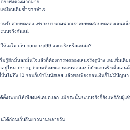
่ต้องพึ่งดวงมากมาย
กเหมือนเดิมซ้ำซากจำเจ
กยูสสำหรับสายทดลอง เพราะบางเกมพวกเราเคยทดสอบทดลองเล่นสล็
ระบบจริงกันแน่
ไม่ใช้เดโม่ เว็บ bonanza99 แจกจริงหรือแค่ล่อ?
มรู้สึกมั่นอกมั่นใจแล้วก็ต้องการทดลองเล่นจริงดูบ้าง เลยเพิ่มเติมเ
กอยู่ไหม ปรากฏว่าเกมที่เคยแจกตอนทดลอง ก็ยังแจกจริงเมื่อเล่นด
ที่ปั่นไม่ถึง 10 รอบก็เข้าโบนัสเลย แล้วพอเพียงถอนเงินก็ไม่มีปัญหา
ได้ตั้งระบบให้เพียงแค่เดบดแจก แม้กระนั้นระบบจริงก็ยังแฟร์กับผู้เล
่นได้ก่อนเว็บอื่นยาวนานหลายวัน