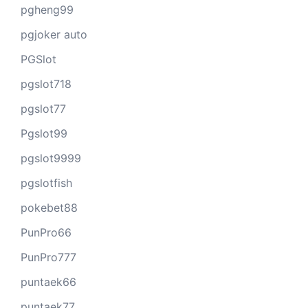
pgheng99
pgjoker auto
PGSlot
pgslot718
pgslot77
Pgslot99
pgslot9999
pgslotfish
pokebet88
PunPro66
PunPro777
puntaek66
puntaek77