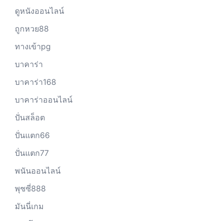
ดูหนังออนไลน์
ถูกหวย88
ทางเข้าpg
บาคาร่า
บาคาร่า168
บาคาร่าออนไลน์
ปั่นสล็อต
ปั่นแตก66
ปั่นแตก77
พนันออนไลน์
พุซซี่888
มันนี่เกม