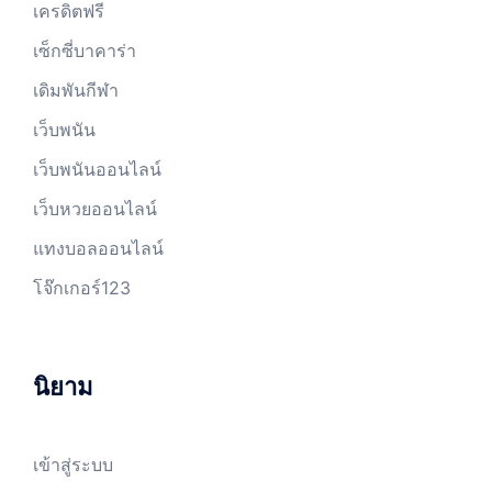
เครดิตฟรี
เซ็กซี่บาคาร่า
เดิมพันกีฬา
เว็บพนัน
เว็บพนันออนไลน์
เว็บหวยออนไลน์
แทงบอลออนไลน์
โจ๊กเกอร์123
นิยาม
เข้าสู่ระบบ