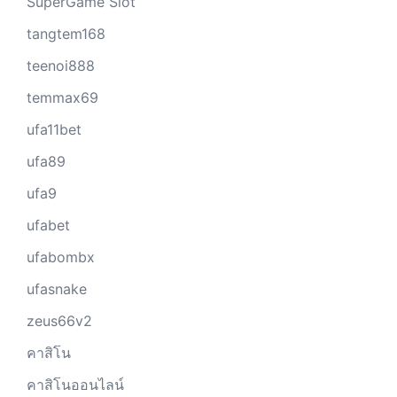
SuperGame Slot
tangtem168
teenoi888
temmax69
ufa11bet
ufa89
ufa9
ufabet
ufabombx
ufasnake
zeus66v2
คาสิโน
คาสิโนออนไลน์