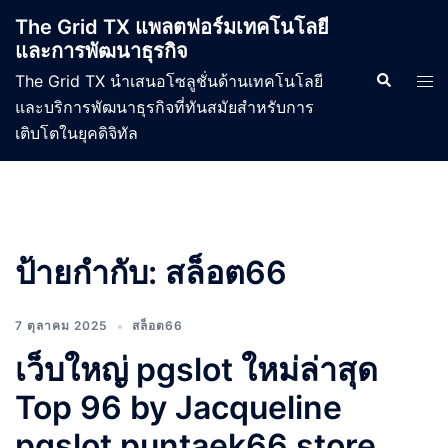
Skip
The Grid TX แพลตฟอร์มเทคโนโลยี
to
และการพัฒนาธุรกิจ
content
Search
Tog
The Grid TX นำเสนอโซลูชั่นด้านเทคโนโลยี
men
และบริการพัฒนาธุรกิจที่ทันสมัยสำหรับการ
เติบโตในยุคดิจิทัล
ป้ายกำกับ:
สล็อต66
7 ตุลาคม 2025
สล็อต66
เว็บใหญ่ pgslot ใหม่ล่าสุด
Top 96 by Jacqueline
pgslot puntaek66.store