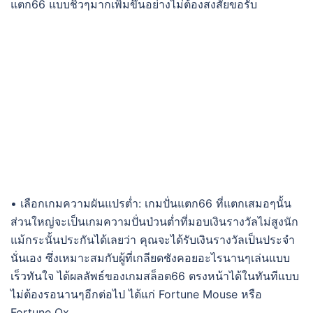
แตก66 แบบชิวๆมากเพิ่มขึ้นอย่างไม่ต้องสงสัยขอรับ
• เลือกเกมความผันแปรต่ำ: เกมปั่นแตก66 ที่แตกเสมอๆนั้น
ส่วนใหญ่จะเป็นเกมความปั่นป่วนต่ำที่มอบเงินรางวัลไม่สูงนัก
แม้กระนั้นประกันได้เลยว่า คุณจะได้รับเงินรางวัลเป็นประจำ
นั่นเอง ซึ่งเหมาะสมกับผู้ที่เกลียดชังคอยอะไรนานๆเล่นแบบ
เร็วทันใจ ได้ผลลัพธ์ของเกมสล็อต66 ตรงหน้าได้ในทันทีแบบ
ไม่ต้องรอนานๆอีกต่อไป ได้แก่ Fortune Mouse หรือ
Fortune Ox