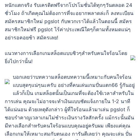
หนักแตกจริง รับเครดิตฟรีจากโปรโมชั่นได้ทุกๆวันตลอด 24
ชั่วโมง ถ้าเกิดคุณไม่ต้องการที่จะอยากพลาดล่ะก็ ลงทะเบียน
สมัครสมาชิกใหม่ pgslot กับพวกเราได้แล้วในตอนนี้ สมัคร
สมาชิกใหม่ฟรี pgslot ไร้ค่าประเพณีใดๆก็ตามทั้งหมดแน่ๆ
อย่ารอคอยช้า สมัครเลย!
แนวทางการเลือกเกมสล็อตแบบชิวๆสำหรับคนใจร้อนโดย
ยิ่งไปกว่านั้น!
บอกเลยว่าบทความสล็อตบทความนี้เหมาะกับคนใจร้อน
แบบสุดๆแน่ๆนะครับ อย่างที่คนเล่นเกมปั่นแตก66 รู้กันอยู่
แล้วก็เป็น เกมสล็อตนั้นเป็นเกมที่จะต้องใช้เวลาสำหรับใน
การเล่น คุณจะไม่อาจจะทำเงินแบบชัดแจ้งภายใน 1-2 นาที
ได้แน่นอน ด้วยเหตุดังกล่าว ผู้ที่ใจร้อนแล้วมาเล่น pgslot ก็
ชอบรำคาญเวลาเกมไม่ชำระเงินรางวัลสักครั้ง แม้กระนั้นมัน
มีทางเลือกสำหรับคนใจร้อนแบบคุณอยู่ครับผม เพียงแค่คุณ
เลือกเกมให้เหมาะสมกับตนเอง การันตีเลยว่า คุณจะเล่น ปั่น