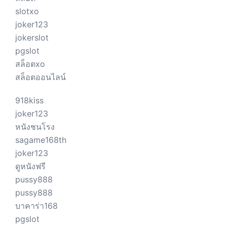
slotxo
joker123
jokerslot
pgslot
สล็อตxo
สล็อตออนไลน์
918kiss
joker123
หนังชนโรง
sagame168th
joker123
ดูหนังฟรี
pussy888
pussy888
บาคาร่า168
pgslot