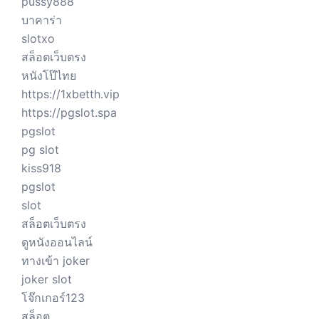
pussy888
บาคาร่า
slotxo
สล็อตเว็บตรง
หนังโป๊ไทย
https://1xbetth.vip
https://pgslot.spa
pgslot
pg slot
kiss918
pgslot
slot
สล็อตเว็บตรง
ดูหนังออนไลน์
ทางเข้า joker
joker slot
โจ๊กเกอร์123
สล็อต