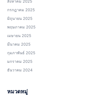
สิงหาคม 2025
กรกฎาคม 2025
มิถุนายน 2025
พฤษภาคม 2025
เมษายน 2025
มีนาคม 2025
กุมภาพันธ์ 2025
มกราคม 2025
ธันวาคม 2024
หมวดหมู่