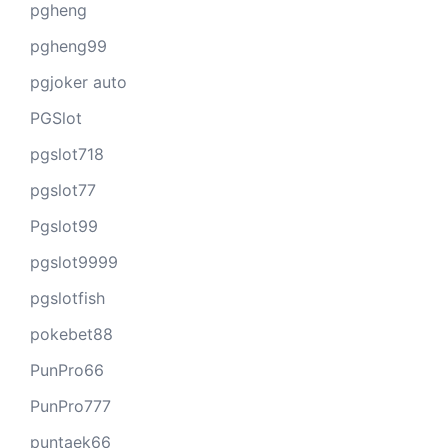
pgheng
pgheng99
pgjoker auto
PGSlot
pgslot718
pgslot77
Pgslot99
pgslot9999
pgslotfish
pokebet88
PunPro66
PunPro777
puntaek66