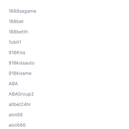
1688sagame
188bet
188betth
1xbit1
918Kiss
918kissauto
918kissme
ABA
ABAGroup2
allbet24hr
alot66
alot666