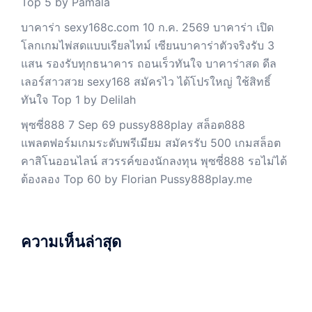
Top 5 by Pamala
บาคาร่า sexy168c.com 10 ก.ค. 2569 บาคาร่า เปิด
โลกเกมไพ่สดแบบเรียลไทม์ เซียนบาคาร่าตัวจริงรับ 3
แสน รองรับทุกธนาคาร ถอนเร็วทันใจ บาคาร่าสด ดีล
เลอร์สาวสวย sexy168 สมัครไว ได้โปรใหญ่ ใช้สิทธิ์
ทันใจ Top 1 by Delilah
พุซซี่888 7 Sep 69 pussy888play สล็อต888
แพลตฟอร์มเกมระดับพรีเมียม สมัครรับ 500 เกมสล็อต
คาสิโนออนไลน์ สวรรค์ของนักลงทุน พุซซี่888 รอไม่ได้
ต้องลอง Top 60 by Florian Pussy888play.me
ความเห็นล่าสุด