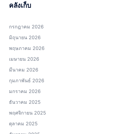
คลังเก็บ
กรกฎาคม 2026
มิถุนายน 2026
พฤษภาคม 2026
เมษายน 2026
มีนาคม 2026
กุมภาพันธ์ 2026
มกราคม 2026
ธันวาคม 2025
พฤศจิกายน 2025
ตุลาคม 2025