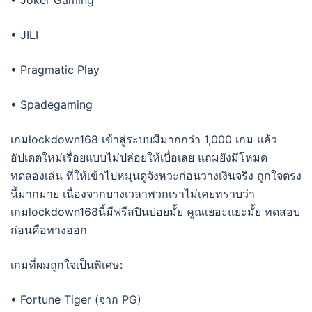
• Joker Gaming
• JILI
• Pragmatic Play
• Spadegaming
เกมlockdown168 เข้าสู่ระบบมีมากกว่า 1,000 เกม แล้ว
อัปเดตใหม่เรื่อยแบบไม่ปล่อยให้เบื่อเลย แถมยังมีโหมด
ทดลองเล่น ที่ให้เข้าไปหมุนดูจังหวะก่อนวางเงินจริง ถูกใจตรง
นี้มากมาย เนื่องจากบางเวลาพวกเราไม่เคยทราบว่า
เกมlockdown168นี้มีฟรีสปินบ่อยมั้ย คูณเยอะแยะมั้ย ทดสอบ
ก่อนคือทางออก
เกมที่ผมถูกใจเป็นพิเศษ:
• Fortune Tiger (จาก PG)