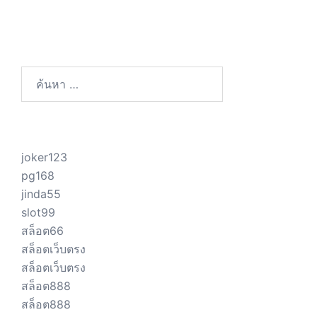
ค้นหา
สำหรับ:
joker123
pg168
jinda55
slot99
สล็อต66
สล็อตเว็บตรง
สล็อตเว็บตรง
สล็อต888
สล็อต888