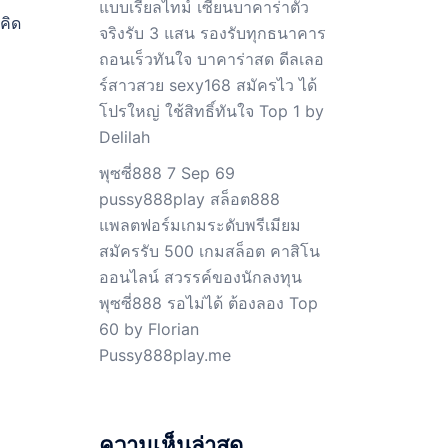
แบบเรียลไทม์ เซียนบาคาร่าตัว
คิด
จริงรับ 3 แสน รองรับทุกธนาคาร
ถอนเร็วทันใจ บาคาร่าสด ดีลเลอ
ร์สาวสวย sexy168 สมัครไว ได้
โปรใหญ่ ใช้สิทธิ์ทันใจ Top 1 by
Delilah
พุซซี่888 7 Sep 69
pussy888play สล็อต888
แพลตฟอร์มเกมระดับพรีเมียม
สมัครรับ 500 เกมสล็อต คาสิโน
ออนไลน์ สวรรค์ของนักลงทุน
พุซซี่888 รอไม่ได้ ต้องลอง Top
60 by Florian
Pussy888play.me
ความเห็นล่าสุด