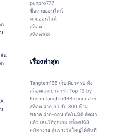
punpro777
ซื้อหวยออนไลน์
หวยออนไลน์
าก
สล็อต
บบ
สล็อต168
เล่น
เรื่องล่าสุด
วก
Tangtem168 เว็บเดียวครบ ทั้ง
สล็อตและบาคาร่า Top 12 by
Kristin tangtem168e.com สาย
SA
สล็อต ฝาก 60 รับ 300 ห้าม
ิน
พลาด ฝาก-ถอน อัตโนมัติ คัดมา
แล้ว เล่นได้ทุกเกม สล็อต168
สมัครง่าย ลุ้นรางวัลใหญ่ได้ทันที