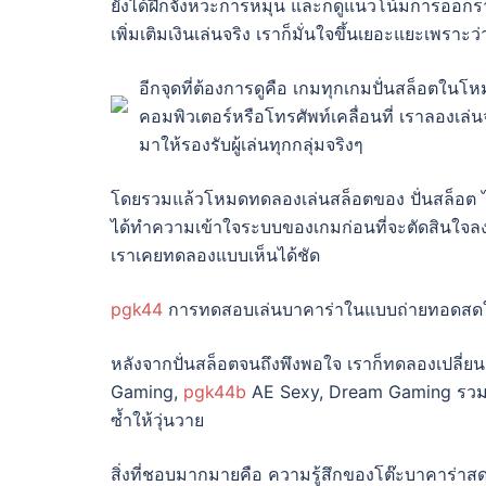
ยังได้ฝึกจังหวะการหมุน และก็ดูแนวโน้มการออกรา
เพิ่มเติมเงินเล่นจริง เราก็มั่นใจขึ้นเยอะแยะเพราะว
อีกจุดที่ต้องการดูคือ เกมทุกเกมปั่นสล็อตใ
คอมพิวเตอร์หรือโทรศัพท์เคลื่อนที่ เราลองเล่
มาให้รองรับผู้เล่นทุกกลุ่มจริงๆ
โดยรวมแล้วโหมดทดลองเล่นสล็อตของ ปั่นสล็อต ไม่ได้ม
ได้ทำความเข้าใจระบบของเกมก่อนที่จะตัดสินใจลงท
เราเคยทดลองแบบเห็นได้ชัด
pgk44
การทดสอบเล่นบาคาร่าในแบบถ่ายทอดสดให้คว
หลังจากปั่นสล็อตจนถึงพึงพอใจ เราก็ทดลองเปลี่ยนแ
Gaming,
pgk44b
AE Sexy, Dream Gaming รวมทั้
ซ้ำให้วุ่นวาย
สิ่งที่ชอบมากมายคือ ความรู้สึกของโต๊ะบาคาร่าส