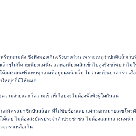
ีทุกเกมดัง ซึ่งฟังมองเกินจริงบางส่วน เพราะเหตุว่าปกติแล้วเว็บที
็กๆไม่กี่ค่ายเพียงแค่นั้น แต่พอเพียงคลิกเข้าไปดูจริงๆก็พบว่าไม่ใ
ห้ลองเล่นฟรีแทบทุกเกมที่อยู่บนหน้าเว็บ ไม่ว่าจะเป็นบาคาร่า เสือ
ยใหญ่ๆก็มีให้หมด
มง่ายและก็ความเร็วที่เกือบจะไม่ต้องพึ่งพิงผู้ใดกันแน่
ะเบียนสมัครสมาชิกปั่นสล็อต ที่ไม่ซับซ้อนเลย แค่กรอกหมายเลขโทรศ
เล่นได้เลย ไม่ต้องส่งบัตรประจำตัวประชาชน ไม่ต้องแสกกลางนหน้า
ตรวจตราเหลือเกิน