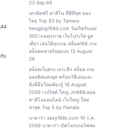
23 Sep 69
เครดิตฟรี คาสิโน ที่ดีที่สุด ของ
ไทย Top 93 by Tamera
k44
hengjing168d.com วันเกิดรับเลย
300 เกมคุรภาพ เว็บโปร่งใส ยูส
เดียว เล่นได้ทุกเกม สล็อต168 เกม
สล็อตหลายร้อยแบบ 13 August
นกับ
26
สล็อตเว็บตรง เจาะลึก สล็อต เกม
ยอดฮิตแห่งยุค พร้อมวิธีเล่นและ
สิ่งที่มือใหม่ต้องรู้ 18 August
2569 เวปไซต์ ใหญ่ Jin888.asia
คาสิโนออนไลน์ เว็บใหญ่ ใหม่
ล่าสุด Top 5 by Pamala
บาคาร่า sexy168c.com 10 ก.ค.
2569 บาคาร่า เปิดโลกเกมไพ่สด