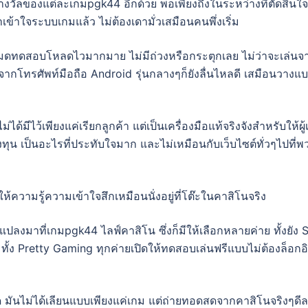
งวัลของแต่ละเกมpgk44 อีกด้วย พอเพียงถึงในระหว่างที่ตัดสินใจ
่าเข้าใจระบบเกมแล้ว ไม่ต้องเดามั่วเสมือนคนพึ่งเริ่ม
นโหมดทดสอบโหลดไวมากมาย ไม่มีถ่วงหรือกระตุกเลย ไม่ว่าจะเล่นจ
นจากโทรศัพท์มือถือ Android รุ่นกลางๆก็ยังลื่นไหลดี เสมือนวางแ
ีไว้เพียงแค่เรียกลูกค้า แต่เป็นเครื่องมือแท้จริงจังสำหรับให้ผู้
ุน เป็นอะไรที่ประทับใจมาก และไม่เหมือนกับเว็บไซต์ทั่วๆไปที่พ
ามรู้ความเข้าใจสึกเหมือนนั่งอยู่ที่โต๊ะในคาสิโนจริง
ปลงมาที่เกมpgk44 ไลฟ์คาสิโน ซึ่งก็มีให้เลือกหลายค่าย ทั้งยัง 
ง Pretty Gaming ทุกค่ายเปิดให้ทดสอบเล่นฟรีแบบไม่ต้องล็อกอ
ด มันไม่ได้เลียนแบบเพียงแค่เกม แต่ถ่ายทอดสดจากคาสิโนจริงๆดีล