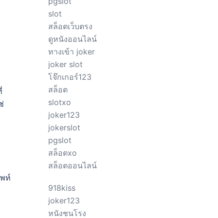
pgslot
slot
สล็อตเว็บตรง
ดูหนังออนไลน์
ทางเข้า joker
joker slot
โจ๊กเกอร์123
สล็อต
่
slotxo
ช่
joker123
jokerslot
pgslot
สล็อตxo
สล็อตออนไลน์
ัพท์
918kiss
joker123
หนังชนโรง