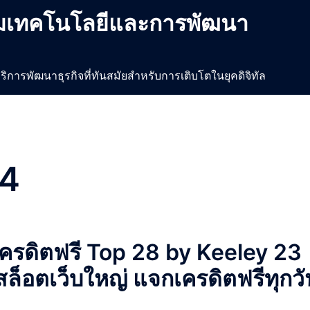
มเทคโนโลยีและการพัฒนา
การพัฒนาธุรกิจที่ทันสมัยสำหรับการเติบโตในยุคดิจิทัล
4
เครดิตฟรี Top 28 by Keeley 23
ล็อตเว็บใหญ่ แจกเครดิตฟรีทุกวั