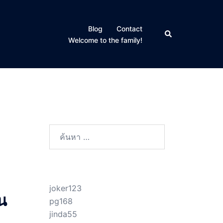
Blog
Contact
Search
Welcome to the family!
ค้นหา
สำหรับ:
joker123
น
pg168
jinda55